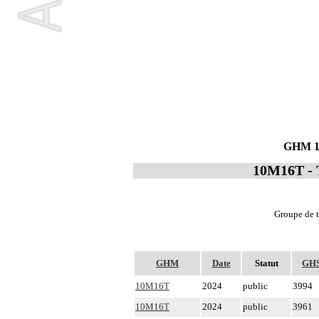
GHM 10M
10M16T - T
Groupe de t
GHM
Date
Statut
GH
10M16T
2024
public
3994
10M16T
2024
public
3961