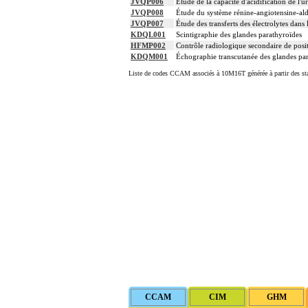
JVQP006
Étude de la capacité d'acidification de l'u
JVQP008
Étude du système rénine-angiotensine-aldo
JVQP007
Étude des transferts des électrolytes dans
KDQL001
Scintigraphie des glandes parathyroïdes
HFMP002
Contrôle radiologique secondaire de posit
KDQM001
Échographie transcutanée des glandes pa
Liste de codes CCAM associés à 10M16T générée à partir des sta