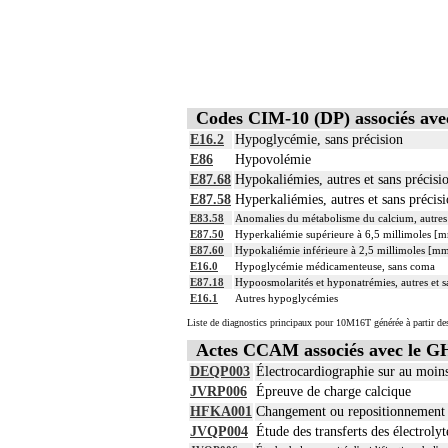
Codes CIM-10 (DP) associés a
E16.2
Hypoglycémie, sans précision
E86
Hypovolémie
E87.68
Hypokaliémies, autres et sans précisi
E87.58
Hyperkaliémies, autres et sans précis
E83.58
Anomalies du métabolisme du calcium, autres 
E87.50
Hyperkaliémie supérieure à 6,5 millimoles [mm
E87.60
Hypokaliémie inférieure à 2,5 millimoles [mmo
E16.0
Hypoglycémie médicamenteuse, sans coma
E87.18
Hypoosmolarités et hyponatrémies, autres et s
E16.1
Autres hypoglycémies
Liste de diagnostics principaux pour 10M16T générée à partir de
Actes CCAM associés avec le
DEQP003
Électrocardiographie sur au moins
JVRP006
Épreuve de charge calcique
HFKA001
Changement ou repositionnement du
JVQP004
Étude des transferts des électroly