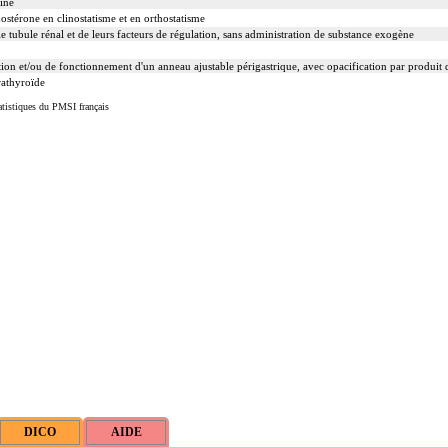
rine
stérone en clinostatisme et en orthostatisme
 le tubule rénal et de leurs facteurs de régulation, sans administration de substance exogène
ion et/ou de fonctionnement d'un anneau ajustable périgastrique, avec opacification par produit 
rathyroïde
tistiques du PMSI français