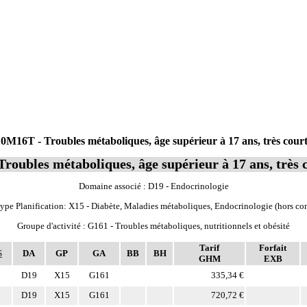
16T - Troubles métaboliques, âge supérieur à 17 ans, très cour
roubles métaboliques, âge supérieur à 17 ans, très 
Domaine associé : D19 - Endocrinologie
ype Planification: X15 - Diabète, Maladies métaboliques, Endocrinologie (hors co
Groupe d'activité : G161 - Troubles métaboliques, nutritionnels et obésité
Tarif
Forfait
S
DA
GP
GA
BB
BH
GHM
EXB
D19
X15
G161
335,34 €
D19
X15
G161
720,72 €