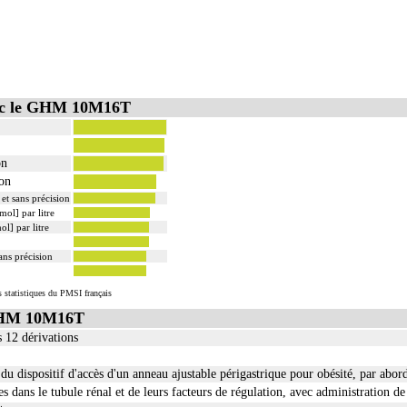
vec le GHM 10M16T
on
ion
et sans précision
ol] par litre
l] par litre
ans précision
s statistiques du PMSI français
 GHM 10M16T
 12 dérivations
 dispositif d'accès d'un anneau ajustable périgastrique pour obésité, par abord
tes dans le tubule rénal et de leurs facteurs de régulation, avec administration 