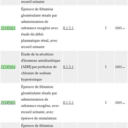
recueil urinaire
Épreuve de filtration
glomérulaire rénale par
administration de
JVQF003
substance exogène avec
8.1.5.1
1
2005
→
étude du débit
plasmatique rénal, avec
recueil urinaire
Étude de la sécrétion
d'hormone antidiurétique
JVQF004
[ADH] par perfusion de
8.1.5.1
1
2005
→
chlorure de sodium
hypertonique
Épreuve de filtration
glomérulaire rénale par
administration de
JVQF005
8.1.5.1
1
2005
→
substance exogène, avec
recueil urinaire, avec
épreuve de stimulation
Épreuve de filtration