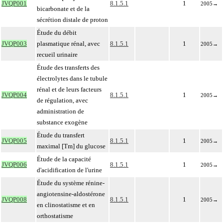
JVQP001
8.1.5.1
1
2005
→
bicarbonate et de la
sécrétion distale de proton
Étude du débit
JVQP003
plasmatique rénal, avec
8.1.5.1
1
2005
→
recueil urinaire
Étude des transferts des
électrolytes dans le tubule
rénal et de leurs facteurs
JVQP004
8.1.5.1
1
2005
→
de régulation, avec
administration de
substance exogène
Étude du transfert
JVQP005
8.1.5.1
1
2005
→
maximal [Tm] du glucose
Étude de la capacité
JVQP006
8.1.5.1
1
2005
→
d'acidification de l'urine
Étude du système rénine-
angiotensine-aldostérone
JVQP008
8.1.5.1
1
2005
→
en clinostatisme et en
orthostatisme