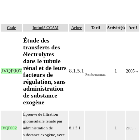
Code
Intitulé CCAM
Arbre
Tarif
Activité(s)
Actif
Étude des
transferts des
électrolytes
dans le tubule
rénal et de leurs
JVQP007
8.1.5.1
1
2005
→
facteurs de
Remboursement
régulation, sans
administration
de substance
exogène
Épreuve de filtration
glomérulaire rénale par
JVQF002
administration de
8.1.5.1
1
2005
→
substance exogène, avec