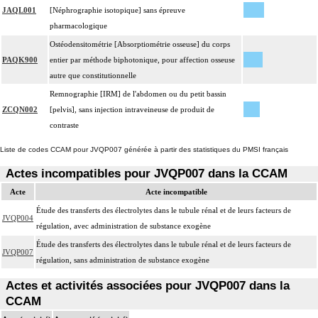
JAQL001
[Néphrographie isotopique] sans épreuve
pharmacologique
Ostéodensitométrie [Absorptiométrie osseuse] du corps
PAQK900
entier par méthode biphotonique, pour affection osseuse
autre que constitutionnelle
Remnographie [IRM] de l'abdomen ou du petit bassin
ZCQN002
[pelvis], sans injection intraveineuse de produit de
contraste
Liste de codes CCAM pour JVQP007 générée à partir des statistiques du PMSI français
Actes incompatibles pour JVQP007 dans la CCAM
Acte
Acte incompatible
Étude des transferts des électrolytes dans le tubule rénal et de leurs facteurs de
JVQP004
régulation, avec administration de substance exogène
Étude des transferts des électrolytes dans le tubule rénal et de leurs facteurs de
JVQP007
régulation, sans administration de substance exogène
Actes et activités associées pour JVQP007 dans la
CCAM