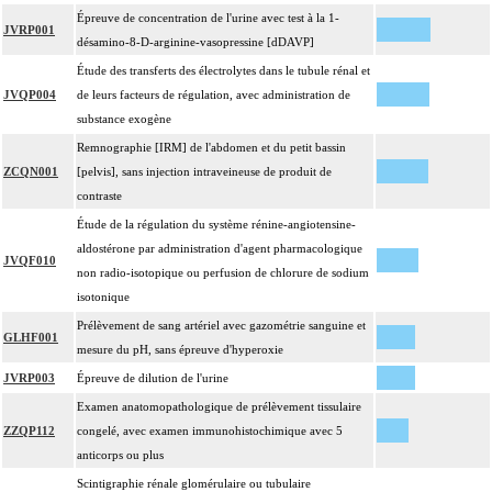
Épreuve de concentration de l'urine avec test à la 1-
JVRP001
désamino-8-D-arginine-vasopressine [dDAVP]
Étude des transferts des électrolytes dans le tubule rénal et
JVQP004
de leurs facteurs de régulation, avec administration de
substance exogène
Remnographie [IRM] de l'abdomen et du petit bassin
ZCQN001
[pelvis], sans injection intraveineuse de produit de
contraste
Étude de la régulation du système rénine-angiotensine-
aldostérone par administration d'agent pharmacologique
JVQF010
non radio-isotopique ou perfusion de chlorure de sodium
isotonique
Prélèvement de sang artériel avec gazométrie sanguine et
GLHF001
mesure du pH, sans épreuve d'hyperoxie
JVRP003
Épreuve de dilution de l'urine
Examen anatomopathologique de prélèvement tissulaire
ZZQP112
congelé, avec examen immunohistochimique avec 5
anticorps ou plus
Scintigraphie rénale glomérulaire ou tubulaire