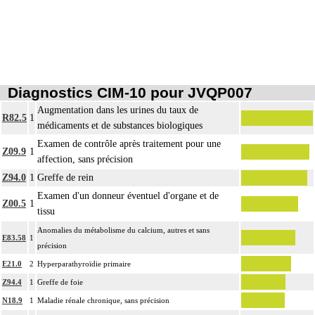
Diagnostics CIM-10 pour JVQP007
Augmentation dans les urines du taux de
R82.5
1
médicaments et de substances biologiques
Examen de contrôle après traitement pour une
Z09.9
1
affection, sans précision
Z94.0
1
Greffe de rein
Examen d'un donneur éventuel d'organe et de
Z00.5
1
tissu
Anomalies du métabolisme du calcium, autres et sans
E83.58
1
précision
E21.0
2
Hyperparathyroïdie primaire
Z94.4
1
Greffe de foie
N18.9
1
Maladie rénale chronique, sans précision