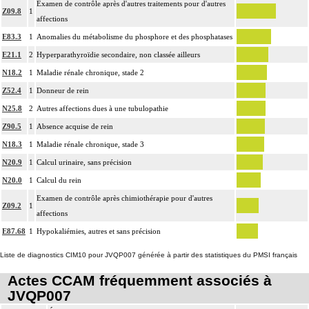
Examen de contrôle après d'autres traitements pour d'autres
Z09.8
1
affections
E83.3
1
Anomalies du métabolisme du phosphore et des phosphatases
E21.1
2
Hyperparathyroïdie secondaire, non classée ailleurs
N18.2
1
Maladie rénale chronique, stade 2
Z52.4
1
Donneur de rein
N25.8
2
Autres affections dues à une tubulopathie
Z90.5
1
Absence acquise de rein
N18.3
1
Maladie rénale chronique, stade 3
N20.9
1
Calcul urinaire, sans précision
N20.0
1
Calcul du rein
Examen de contrôle après chimiothérapie pour d'autres
Z09.2
1
affections
E87.68
1
Hypokaliémies, autres et sans précision
Liste de diagnostics CIM10 pour JVQP007 générée à partir des statistiques du PMSI français
Actes CCAM fréquemment associés à
JVQP007