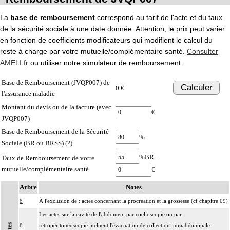
La
base de remboursement
correspond au tarif de l'acte et du taux
de la sécurité sociale à une date donnée. Attention, le prix peut varier
en fonction de coefficients modificateurs qui modifient le calcul du
reste à charge par votre mutuelle/complémentaire santé.
Consulter
AMELI.fr
ou utiliser notre simulateur de remboursement :
Base de Remboursement (JVQP007) de
Calculer
0 €
l'assurance maladie
Montant du devis ou de la facture (avec
€
JVQP007)
Base de Remboursement de la Sécurité
%
Sociale (BR ou BRSS)
(?)
%BR+
Taux de Remboursement de votre
mutuelle/complémentaire santé
€
Arbre
Notes
8
À l'exclusion de : actes concernant la procréation et la grossesse (cf chapitre 09)
Les actes sur la cavité de l'abdomen, par coelioscopie ou par
Notes
8
rétropéritonéoscopie incluent l'évacuation de collection intraabdominale