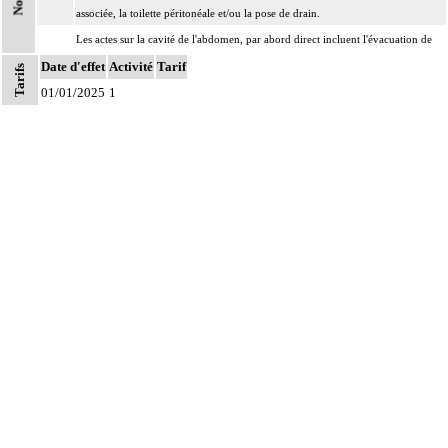
associée, la toilette péritonéale et/ou la pose de drain.
Les actes sur la cavité de l'abdomen, par abord direct incluent l'évacuation de
8
collection intraabdominale associée, la toilette péritonéale et/ou la pose de
Date d'effet
Activité
Tarif
Tarifs
drain.
01/01/2025
1