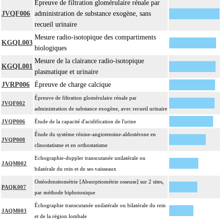
Épreuve de filtration glomérulaire rénale par
JVQF006
administration de substance exogène, sans
recueil urinaire
Mesure radio-isotopique des compartiments
KGQL003
biologiques
Mesure de la clairance radio-isotopique
KGQL001
plasmatique et urinaire
JVRP006
Épreuve de charge calcique
Épreuve de filtration glomérulaire rénale par
JVQF002
administration de substance exogène, avec recueil urinaire
JVQP006
Étude de la capacité d'acidification de l'urine
Étude du système rénine-angiotensine-aldostérone en
JVQP008
clinostatisme et en orthostatisme
Echographie-doppler transcutanée unilatérale ou
JAQM002
bilatérale du rein et de ses vaisseaux
Ostéodensitométrie [Absorptiométrie osseuse] sur 2 sites,
PAQK007
par méthode biphotonique
Échographie transcutanée unilatérale ou bilatérale du rein
JAQM003
et de la région lombale