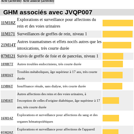
Acte (activité)
Acte associé (activité)
GHM associés avec JVQP007
Explorations et surveillance pour affections du
11M18Z
rein et des voies urinaires
11M171
Surveillances de greffes de rein, niveau 1
Autres traumatismes et effets nocifs autres que les
21M14T
intoxications, très courte durée
07M121
Suivis de greffe de foie et de pancréas, niveau 1
10M07T
Autres troubles endocriniens, très courte durée
Troubles métaboliques, âge supérieur à 17 ans, très courte
10M16T
durée
11M06T
Insuffisance rénale, sans dialyse, très courte durée
Autres affections des reins et des voies urinaires, à
11M16T
l'exception de celles d'origine diabétique, âge supérieur à 17
ans, très courte durée
Explorations et surveillance pour affections du sang et des
16M14Z
organes hématopoïétiques
Explorations et surveillance pour affections de l'appareil
05M20Z