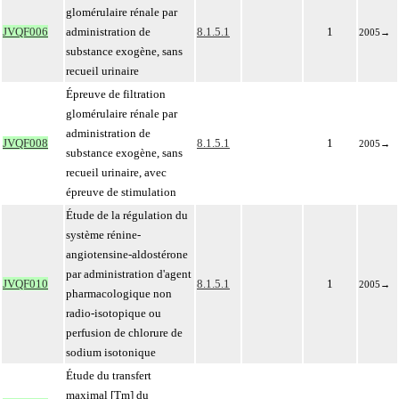
glomérulaire rénale par
JVQF006
administration de
8.1.5.1
1
2005
→
substance exogène, sans
recueil urinaire
Épreuve de filtration
glomérulaire rénale par
administration de
JVQF008
8.1.5.1
1
2005
→
substance exogène, sans
recueil urinaire, avec
épreuve de stimulation
Étude de la régulation du
système rénine-
angiotensine-aldostérone
par administration d'agent
JVQF010
8.1.5.1
1
2005
→
pharmacologique non
radio-isotopique ou
perfusion de chlorure de
sodium isotonique
Étude du transfert
maximal [Tm] du