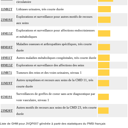
circulatoire
11M02T
Lithiases urinaires, très courte durée
Explorations et surveillance pour autres motifs de recours
23M19Z
aux soins
Explorations et surveillance pour affections endocriniennes
10M13Z
et métaboliques
Maladies osseuses et arthropathies spécifiques, très courte
08M10T
durée
10M11T
Autres maladies métaboliques congénitales, très courte durée
09M13Z
Explorations et surveillance des affections des seins
11M071
Tumeurs des reins et des voies urinaires, niveau 1
Autres symptômes et recours aux soins de la CMD 11, très
11M19T
courte durée
Surveillances de greffes de coeur sans acte diagnostique par
05M191
voie vasculaire, niveau 1
Autres motifs de recours aux soins de la CMD 23, très courte
23M20T
durée
Liste de GHM pour JVQP007 générée à partir des statistiques du PMSI français