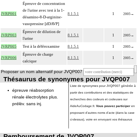
Épreuve de concentration
de l'urine avec test à la 1-
JVRP001
8.1.5.1
1
2005
→
désamino-8-D-arginine-
vasopressine [dDAVP]
Épreuve de dilution de
JVRP003
8.1.5.1
1
2005
→
l'urine
JVRP005
Test à la déféroxamine
8.1.5.1
1
2005
→
Épreuve de charge
JVRP006
8.1.5.1
1
2005
→
calcique
Proposer un nom alternatif pour JVQP007
Thésaurus de synonymes pour JVQP007
Liste de synonymes pour JVQP007 générée à
épreuve réabsorption
partir des contributions et des statistiques de
rénale électrolytes plus.
recherches des codeurs et codeuses sur
prélèv. sans inj.
AideAuCodage.fr.
Vous pouvez participer
en
proposant d'autres noms d'acte (dans la case
ci-dessus), voire en envoyant vos thésaurus
Remboursement de JVQP007