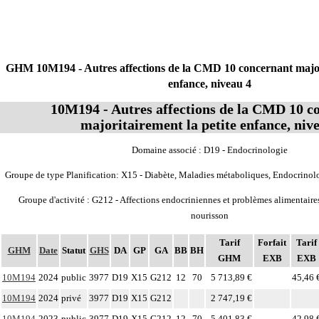
GHM 10M194 - Autres affections de la CMD 10 concernant majori
enfance, niveau 4
10M194 - Autres affections de la CMD 10 c
majoritairement la petite enfance, niv
Domaine associé : D19 - Endocrinologie
Groupe de type Planification: X15 - Diabète, Maladies métaboliques, Endocrinol
Groupe d'activité : G212 - Affections endocriniennes et problèmes alimentair
nourisson
Tarif
Forfait
Tarif
GHM
Date
Statut
GHS
DA
GP
GA
BB
BH
GHM
EXB
EXB
10M194
2024
public
3977
D19
X15
G212
12
70
5 713,89 €
45,46 
10M194
2024
privé
3977
D19
X15
G212
2 747,19 €
10M194
2023
public
3977
D19
X15
G212
12
70
5 401,83 €
42,98 