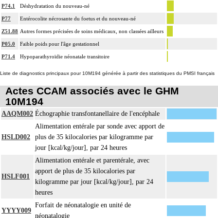
P74.1
Déshydratation du nouveau-né
P77
Entérocolite nécrosante du foetus et du nouveau-né
Z51.88
Autres formes précisées de soins médicaux, non classées ailleurs
P05.0
Faible poids pour l'âge gestationnel
P71.4
Hypoparathyroïdie néonatale transitoire
Liste de diagnostics principaux pour 10M194 générée à partir des statistiques du PMSI français
Actes CCAM associés avec le GHM
10M194
AAQM002
Échographie transfontanellaire de l'encéphale
Alimentation entérale par sonde avec apport de
HSLD002
plus de 35 kilocalories par kilogramme par
jour [kcal/kg/jour], par 24 heures
Alimentation entérale et parentérale, avec
apport de plus de 35 kilocalories par
HSLF001
kilogramme par jour [kcal/kg/jour], par 24
heures
Forfait de néonatalogie en unité de
YYYY009
néonatalogie