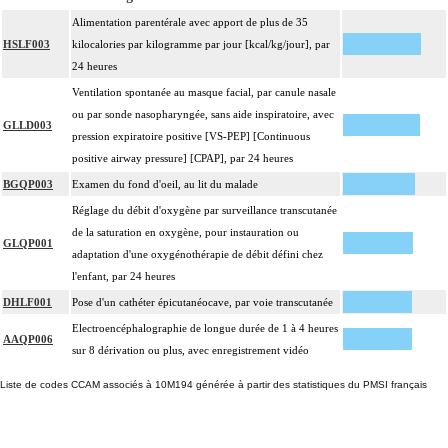
Alimentation parentérale avec apport de plus de 35
HSLF003
kilocalories par kilogramme par jour [kcal/kg/jour], par
24 heures
Ventilation spontanée au masque facial, par canule nasale
ou par sonde nasopharyngée, sans aide inspiratoire, avec
GLLD003
pression expiratoire positive [VS-PEP] [Continuous
positive airway pressure] [CPAP], par 24 heures
BGQP003
Examen du fond d'oeil, au lit du malade
Réglage du débit d'oxygène par surveillance transcutanée
de la saturation en oxygène, pour instauration ou
GLQP001
adaptation d'une oxygénothérapie de débit défini chez
l'enfant, par 24 heures
DHLF001
Pose d'un cathéter épicutanéocave, par voie transcutanée
Electroencéphalographie de longue durée de 1 à 4 heures
AAQP006
sur 8 dérivation ou plus, avec enregistrement vidéo
Liste de codes CCAM associés à 10M194 générée à partir des statistiques du PMSI français