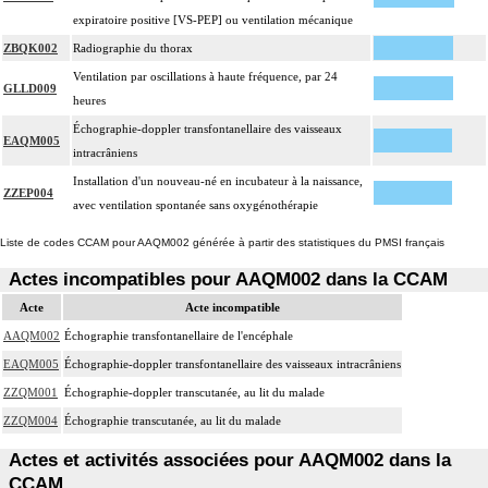
expiratoire positive [VS-PEP] ou ventilation mécanique
ZBQK002
Radiographie du thorax
Ventilation par oscillations à haute fréquence, par 24
GLLD009
heures
Échographie-doppler transfontanellaire des vaisseaux
EAQM005
intracrâniens
Installation d'un nouveau-né en incubateur à la naissance,
ZZEP004
avec ventilation spontanée sans oxygénothérapie
Liste de codes CCAM pour AAQM002 générée à partir des statistiques du PMSI français
Actes incompatibles pour AAQM002 dans la CCAM
Acte
Acte incompatible
AAQM002
Échographie transfontanellaire de l'encéphale
EAQM005
Échographie-doppler transfontanellaire des vaisseaux intracrâniens
ZZQM001
Échographie-doppler transcutanée, au lit du malade
ZZQM004
Échographie transcutanée, au lit du malade
Actes et activités associées pour AAQM002 dans la
CCAM