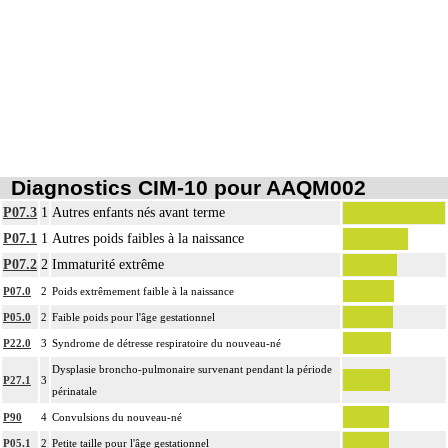
Diagnostics CIM-10 pour AAQM002
P07.3
1
Autres enfants nés avant terme
P07.1
1
Autres poids faibles à la naissance
P07.2
2
Immaturité extrême
P07.0
2
Poids extrêmement faible à la naissance
P05.0
2
Faible poids pour l'âge gestationnel
P22.0
3
Syndrome de détresse respiratoire du nouveau-né
Dysplasie broncho-pulmonaire survenant pendant la période
P27.1
3
périnatale
P90
4
Convulsions du nouveau-né
P05.1
2
Petite taille pour l'âge gestationnel