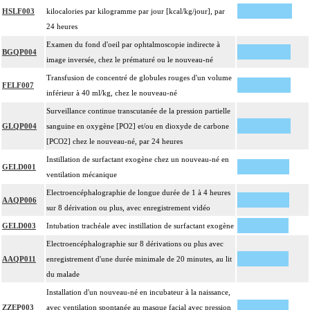
HSLF003
kilocalories par kilogramme par jour [kcal/kg/jour], par
24 heures
Examen du fond d'oeil par ophtalmoscopie indirecte à
BGQP004
image inversée, chez le prématuré ou le nouveau-né
Transfusion de concentré de globules rouges d'un volume
FELF007
inférieur à 40 ml/kg, chez le nouveau-né
Surveillance continue transcutanée de la pression partielle
GLQP004
sanguine en oxygène [PO2] et/ou en dioxyde de carbone
[PCO2] chez le nouveau-né, par 24 heures
Instillation de surfactant exogène chez un nouveau-né en
GELD001
ventilation mécanique
Electroencéphalographie de longue durée de 1 à 4 heures
AAQP006
sur 8 dérivation ou plus, avec enregistrement vidéo
GELD003
Intubation trachéale avec instillation de surfactant exogène
Electroencéphalographie sur 8 dérivations ou plus avec
AAQP011
enregistrement d'une durée minimale de 20 minutes, au lit
du malade
Installation d'un nouveau-né en incubateur à la naissance,
ZZEP003
avec ventilation spontanée au masque facial avec pression