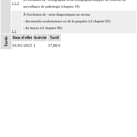
1.1.3
surveillance de pathologie (chapitre 19)
À l'exclusion de : actes diagnostiques au niveau
- des muscles oculomoteurs ou de la paupière (cf chapitre 02)
- du larynx (cf chapitre 06)
1.1
- du périnée (cf chapitre 08)
Date d'effet
Activité
Tarif
Tarifs
- des muscles ptérygoïdiens (cf chapitre 11)
Notes
01/01/2025
1
37,80 €
- du diaphragme (cf chapitre 12)
1
À l'exclusion de : analgésie postopératoire
1
Par intrathécal, on entend : dans l'espace subarachnoïdien.
Par infiltration anesthésique d'un nerf, on entend : injection d'un agent
1
pharmacologique au contact d'un nerf, par voie transcutanée.
Par bloc anesthésique continu d'un nerf, on entend : injection d'un agent
1
pharmacologique au contact d'un nerf avec pose d'un cathéter, par voie
transcutanée.