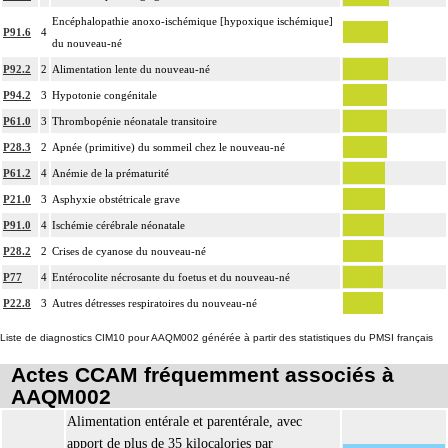
Encéphalopathie anoxo-ischémique [hypoxique ischémique]
P91.6
4
du nouveau-né
P92.2
2
Alimentation lente du nouveau-né
P94.2
3
Hypotonie congénitale
P61.0
3
Thrombopénie néonatale transitoire
P28.3
2
Apnée (primitive) du sommeil chez le nouveau-né
P61.2
4
Anémie de la prématurité
P21.0
3
Asphyxie obstétricale grave
P91.0
4
Ischémie cérébrale néonatale
P28.2
2
Crises de cyanose du nouveau-né
P77
4
Entérocolite nécrosante du foetus et du nouveau-né
P22.8
3
Autres détresses respiratoires du nouveau-né
Liste de diagnostics CIM10 pour AAQM002 générée à partir des statistiques du PMSI français
Actes CCAM fréquemment associés à
AAQM002
Alimentation entérale et parentérale, avec
apport de plus de 35 kilocalories par