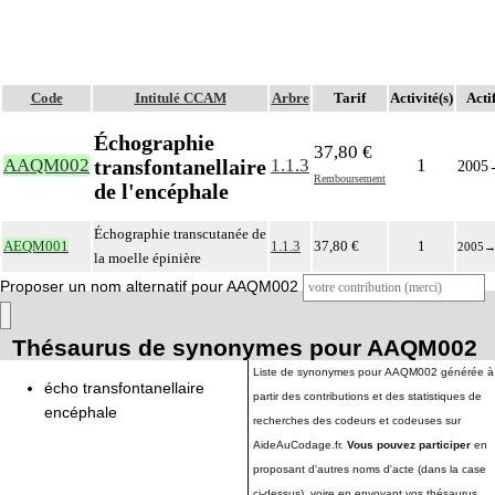
Code
Intitulé CCAM
Arbre
Tarif
Activité(s)
Acti
Échographie
37,80 €
transfontanellaire
AAQM002
1.1.3
1
2005
Remboursement
de l'encéphale
Échographie transcutanée de
AEQM001
1.1.3
37,80 €
1
2005
la moelle épinière
Proposer un nom alternatif pour AAQM002
Thésaurus de synonymes pour AAQM002
Liste de synonymes pour AAQM002 générée à
écho transfontanellaire
partir des contributions et des statistiques de
encéphale
recherches des codeurs et codeuses sur
AideAuCodage.fr.
Vous pouvez participer
en
proposant d'autres noms d'acte (dans la case
ci-dessus), voire en envoyant vos thésaurus