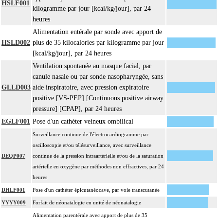
HSLF001
kilogramme par jour [kcal/kg/jour], par 24
heures
Alimentation entérale par sonde avec apport de
HSLD002
plus de 35 kilocalories par kilogramme par jour
[kcal/kg/jour], par 24 heures
Ventilation spontanée au masque facial, par
canule nasale ou par sonde nasopharyngée, sans
GLLD003
aide inspiratoire, avec pression expiratoire
positive [VS-PEP] [Continuous positive airway
pressure] [CPAP], par 24 heures
EGLF001
Pose d'un cathéter veineux ombilical
Surveillance continue de l'électrocardiogramme par
oscilloscopie et/ou télésurveillance, avec surveillance
DEQP007
continue de la pression intraartérielle et/ou de la saturation
artérielle en oxygène par méthodes non effractives, par 24
heures
DHLF001
Pose d'un cathéter épicutanéocave, par voie transcutanée
YYYY009
Forfait de néonatalogie en unité de néonatalogie
Alimentation parentérale avec apport de plus de 35