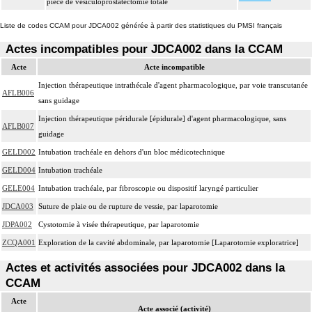
pièce de vésiculoprostatectomie totale
Liste de codes CCAM pour JDCA002 générée à partir des statistiques du PMSI français
Actes incompatibles pour JDCA002 dans la CCAM
Acte
Acte incompatible
Injection thérapeutique intrathécale d'agent pharmacologique, par voie transcutanée
AFLB006
sans guidage
Injection thérapeutique péridurale [épidurale] d'agent pharmacologique, sans
AFLB007
guidage
GELD002
Intubation trachéale en dehors d'un bloc médicotechnique
GELD004
Intubation trachéale
GELE004
Intubation trachéale, par fibroscopie ou dispositif laryngé particulier
JDCA003
Suture de plaie ou de rupture de vessie, par laparotomie
JDPA002
Cystotomie à visée thérapeutique, par laparotomie
ZCQA001
Exploration de la cavité abdominale, par laparotomie [Laparotomie exploratrice]
Actes et activités associées pour JDCA002 dans la
CCAM
Acte
Acte associé (activité)