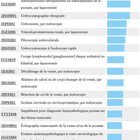
Adénomectomie rétropubienne ou transcapsulaire de la
JGFA009
prostate, par laparotomie
JDQH001
Urétrocystographie rétrograde
JEPE002
Urétrotomie, par endoscopie
JGFA006
Vésiculoprostatectomie totale, par laparotomie
JDQE001
Fibroscopie urétrovésicale
JDQE003
Urétrocystoscopie à l'endoscope rigide
Curage lymphonodal [ganglionnaire] iliaque unilatéral ou
FCFA019
bilatéral, par laparotomie
JDJE001
Décaillotage de la vessie, par endoscopie
Ablation de calcul ou de corps étranger de la vessie, par
JDGE001
endoscopie
JDFE003
Résection du col de la vessie, par endoscopie
JDPE002
Incision cervicale ou cervicoprostatique, par endoscopie
Supplément pour diagnostic histopathologique portant sur
YYYY040
des lésions tumorales
JDQM001
Échographie transcutanée de la vessie et/ou de la prostate
Examen anatomopathologique à visée carcinologique de
JGQX004