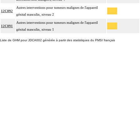
Autres interventions pour tumeurs malignes de l'appareil
12C092
génital masculin, niveau 2
Autres interventions pour tumeurs malignes de l'appareil
12C091
génital masculin, niveau 1
Liste de GHM pour JDCA002 générée à partir des statistiques du PMSI français