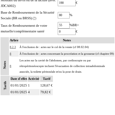
Montant du devis ou de la facture (avec
€
JDCA002)
Base de Remboursement de la Sécurité
%
Sociale (BR ou BRSS)
(?)
%BR+
Taux de Remboursement de votre
mutuelle/complémentaire santé
€
Arbre
Notes
8.2.3
À l'exclusion de : actes sur le col de la vessie (cf 08.02.04)
8
À l'exclusion de : actes concernant la procréation et la grossesse (cf chapitre 09)
Les actes sur la cavité de l'abdomen, par coelioscopie ou par
Notes
8
rétropéritonéoscopie incluent l'évacuation de collection intraabdominale
associée, la toilette péritonéale et/ou la pose de drain.
Date d'effet
Les actes sur la cavité de l'abdomen, par abord direct incluent l'évacuation de
Activité
Tarif
Tarifs
8
collection intraabdominale associée, la toilette péritonéale et/ou la pose de
01/01/2025
1
128,67 €
drain.
01/01/2025
4
79,82 €