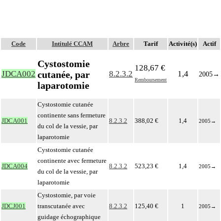
Code
Intitulé CCAM
Arbre
Tarif
Activité(s)
Actif
Cystostomie
128,67 €
cutanée, par
JDCA002
8.2.3.2
1,4
2005
→
Remboursement
laparotomie
Cystostomie cutanée
continente sans fermeture
JDCA001
8.2.3.2
388,02 €
1,4
2005
→
du col de la vessie, par
laparotomie
Cystostomie cutanée
continente avec fermeture
JDCA004
8.2.3.2
523,23 €
1,4
2005
→
du col de la vessie, par
laparotomie
Cystostomie, par voie
JDCJ001
transcutanée avec
8.2.3.2
125,40 €
1
2005
→
guidage échographique