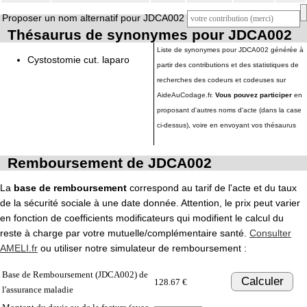
Proposer un nom alternatif pour JDCA002
Thésaurus de synonymes pour JDCA002
Liste de synonymes pour JDCA002 générée à
Cystostomie cut. laparo
partir des contributions et des statistiques de
recherches des codeurs et codeuses sur
AideAuCodage.fr.
Vous pouvez participer
en
proposant d'autres noms d'acte (dans la case
ci-dessus), voire en envoyant vos thésaurus
Remboursement de JDCA002
La
base de remboursement
correspond au tarif de l'acte et du taux
de la sécurité sociale à une date donnée. Attention, le prix peut varier
en fonction de coefficients modificateurs qui modifient le calcul du
reste à charge par votre mutuelle/complémentaire santé.
Consulter
AMELI.fr
ou utiliser notre simulateur de remboursement :
Base de Remboursement (JDCA002) de
Calculer
128.67 €
l'assurance maladie