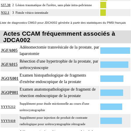
S37.30
2
Lésion traumatique de l'urètre, sans plaie intra-pelvienne
N32.1
3
Fistule vésico-intestinale
Liste de diagnostics CIM10 pour JDCA002 générée à partir des statistiques du PMSI français
Actes CCAM fréquemment associés à
JDCA002
Adénomectomie transvésicale de la prostate, par
JGFA005
laparotomie
Résection d'une hypertrophie de la prostate, par
JGFA015
urétrocystoscopie
Examen histopathologique de fragments
JGQX001
d'exérèse endoscopique de la prostate
Examen anatomopathologique de fragment de
JGQP001
résection endoscopique de la prostate
Supplément pour étude mictionnelle au cours d'une
YYYY212
urétrocystographie
Supplément pour injection de produit de contraste
YYYY410
radiologique pour urétrocystographie rétrograde