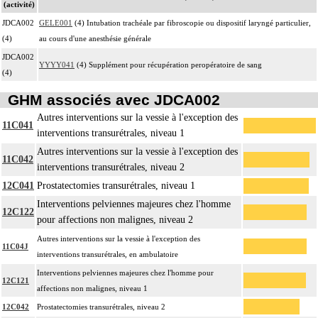
(activité)
JDCA002
GELE001
(4) Intubation trachéale par fibroscopie ou dispositif laryngé particulier,
(4)
au cours d'une anesthésie générale
JDCA002
YYYY041
(4) Supplément pour récupération peropératoire de sang
(4)
GHM associés avec JDCA002
Autres interventions sur la vessie à l'exception des
11C041
interventions transurétrales, niveau 1
Autres interventions sur la vessie à l'exception des
11C042
interventions transurétrales, niveau 2
12C041
Prostatectomies transurétrales, niveau 1
Interventions pelviennes majeures chez l'homme
12C122
pour affections non malignes, niveau 2
Autres interventions sur la vessie à l'exception des
11C04J
interventions transurétrales, en ambulatoire
Interventions pelviennes majeures chez l'homme pour
12C121
affections non malignes, niveau 1
12C042
Prostatectomies transurétrales, niveau 2