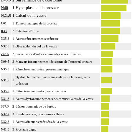
Z43.5
2
Surveillance de cystostomie
N40
1
Hyperplasie de la prostate
N21.0
1
Calcul de la vessie
C61
1
Tumeur maligne de la prostate
R33
2
Rétention d'urine
N35.8
1
Autres rétrécissements urétraux
N32.0
1
Obstruction du col de la vessie
Z43.6
2
Surveillance d'autres stomies des voies urinaires
N99.5
2
Mauvais fonctionnement de stomie de l'appareil urinaire
N35.0
1
Rétrécissement urétral post-traumatique
Dysfonctionnement neuromusculaire de la vessie, sans
N31.9
1
précision
N35.9
1
Rétrécissement urétral, sans précision
N31.8
1
Autres dysfonctionnements neuromusculaires de la vessie
S37.3
2
Lésion traumatique de l'urètre
N32.2
3
Fistule vésicale, non classée ailleurs
N32.8
1
Autres affections précisées de la vessie
N41.0
3
Prostatite aiguë