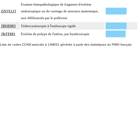
Examen histopathologique de fragment d'exérèse
ZZQX123
endoscopique ou de curetage de structure anatomique,
non différenciés par le préleveur
JDQE003
Urétrocystoscopie à l'endoscope rigide
JKFE001
Exérèse de polype de l'utérus, par hystéroscopie
Liste de codes CCAM associés à 13M031 générée à partir des statistiques du PMSI français