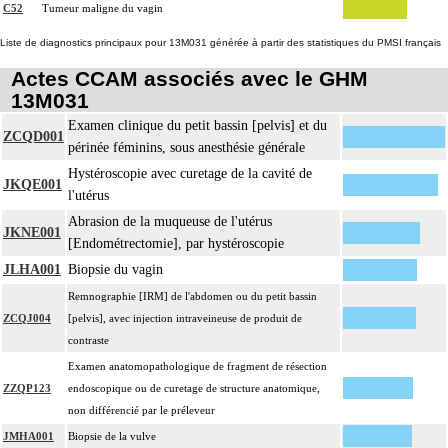
C52
Tumeur maligne du vagin
Liste de diagnostics principaux pour 13M031 générée à partir des statistiques du PMSI français
Actes CCAM associés avec le GHM
13M031
Examen clinique du petit bassin [pelvis] et du
ZCQD001
périnée féminins, sous anesthésie générale
Hystéroscopie avec curetage de la cavité de
JKQE001
l'utérus
Abrasion de la muqueuse de l'utérus
JKNE001
[Endométrectomie], par hystéroscopie
JLHA001
Biopsie du vagin
Remnographie [IRM] de l'abdomen ou du petit bassin
ZCQJ004
[pelvis], avec injection intraveineuse de produit de
contraste
Examen anatomopathologique de fragment de résection
ZZQP123
endoscopique ou de curetage de structure anatomique,
non différencié par le préleveur
JMHA001
Biopsie de la vulve