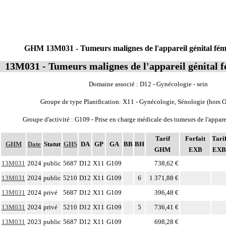
GHM 13M031 - Tumeurs malignes de l'appareil génital fémi
13M031 - Tumeurs malignes de l'appareil génital f
Domaine associé : D12 - Gynécologie - sein
Groupe de type Planification: X11 - Gynécologie, Sénologie (hors O
Groupe d'activité : G109 - Prise en charge médicale des tumeurs de l'appare
Tarif
Forfait
Tari
GHM
Date
Statut
GHS
DA
GP
GA
BB
BH
GHM
EXB
EXB
13M031
2024
public
5687
D12
X11
G109
738,62 €
13M031
2024
public
5210
D12
X11
G109
6
1 371,88 €
13M031
2024
privé
5687
D12
X11
G109
396,48 €
13M031
2024
privé
5210
D12
X11
G109
5
736,41 €
13M031
2023
public
5687
D12
X11
G109
698,28 €