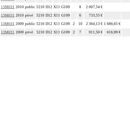
13M031
2010
public
5210
D12
X11
G109
8
2 007,54 €
13M031
2010
privé
5210
D12
X11
G109
6
733,55 €
13M031
2009
public
5210
D12
X11
G109
2
10
2 364,13 €
1 686,65 €
13M031
2009
privé
5210
D12
X11
G109
2
7
911,50 €
616,99 €