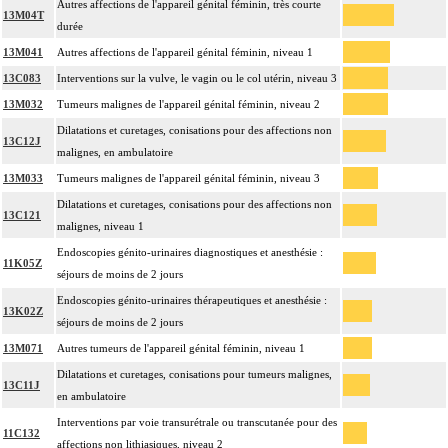
Autres affections de l'appareil génital féminin, très courte
13M04T
durée
13M041
Autres affections de l'appareil génital féminin, niveau 1
13C083
Interventions sur la vulve, le vagin ou le col utérin, niveau 3
13M032
Tumeurs malignes de l'appareil génital féminin, niveau 2
Dilatations et curetages, conisations pour des affections non
13C12J
malignes, en ambulatoire
13M033
Tumeurs malignes de l'appareil génital féminin, niveau 3
Dilatations et curetages, conisations pour des affections non
13C121
malignes, niveau 1
Endoscopies génito-urinaires diagnostiques et anesthésie :
11K05Z
séjours de moins de 2 jours
Endoscopies génito-urinaires thérapeutiques et anesthésie :
13K02Z
séjours de moins de 2 jours
13M071
Autres tumeurs de l'appareil génital féminin, niveau 1
Dilatations et curetages, conisations pour tumeurs malignes,
13C11J
en ambulatoire
Interventions par voie transurétrale ou transcutanée pour des
11C132
affections non lithiasiques, niveau 2