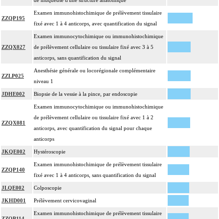
de muqueuse d'une structure anatomique
Examen immunohistochimique de prélèvement tissulaire
ZZQP195
fixé avec 1 à 4 anticorps, avec quantification du signal
Examen immunocytochimique ou immunohistochimique
ZZQX027
de prélèvement cellulaire ou tissulaire fixé avec 3 à 5
anticorps, sans quantification du signal
Anesthésie générale ou locorégionale complémentaire
ZZLP025
niveau 1
JDHE002
Biopsie de la vessie à la pince, par endoscopie
Examen immunocytochimique ou immunohistochimique
de prélèvement cellulaire ou tissulaire fixé avec 1 à 2
ZZQX081
anticorps, avec quantification du signal pour chaque
anticorps
JKQE002
Hystéroscopie
Examen immunohistochimique de prélèvement tissulaire
ZZQP140
fixé avec 1 à 4 anticorps, sans quantification du signal
JLQE002
Colposcopie
JKHD001
Prélèvement cervicovaginal
Examen immunohistochimique de prélèvement tissulaire
ZZQP114