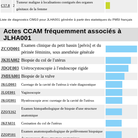
Tumeur maligne à localisations contiguës des organes
C57.8
2
génitaux de la femme
Liste de diagnostics CIM10 pour JLHA001 générée à partir des statistiques du PMSI français
Actes CCAM fréquemment associés à
JLHA001
Examen clinique du petit bassin [pelvis] et du
ZCQD001
périnée féminins, sous anesthésie générale
JKHA002
Biopsie du col de l'utérus
JDQE003
Urétrocystoscopie à l'endoscope rigide
JMHA001
Biopsie de la vulve
JKGD003
Curetage de la cavité de l'utérus à visée diagnostique
JLQE001
Vaginoscopie
JKQE001
Hystéroscopie avec curetage de la cavité de l'utérus
Examen histopathologique de biopsie d'une structure
ZZQX162
anatomique
JKFA031
Conisation du col de l'utérus
Examen anatomopathologique de prélèvement biopsique
ZZQP101