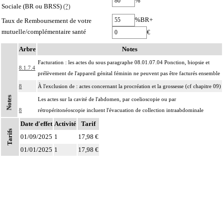
%
Sociale (BR ou BRSS)
(?)
%BR+
Taux de Remboursement de votre
mutuelle/complémentaire santé
€
Arbre
Notes
Facturation : les actes du sous paragraphe 08.01.07.04 Ponction, biopsie et
8.1.7.4
prélèvement de l'appareil génital féminin ne peuvent pas être facturés ensemble
8
À l'exclusion de : actes concernant la procréation et la grossesse (cf chapitre 09)
Notes
Les actes sur la cavité de l'abdomen, par coelioscopie ou par
8
rétropéritonéoscopie incluent l'évacuation de collection intraabdominale
associée, la toilette péritonéale et/ou la pose de drain.
Date d'effet
Activité
Tarif
Tarifs
Les actes sur la cavité de l'abdomen, par abord direct incluent l'évacuation de
01/09/2025
1
17,98 €
8
collection intraabdominale associée, la toilette péritonéale et/ou la pose de
01/01/2025
1
17,98 €
drain.