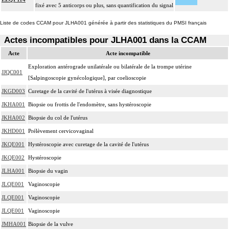
fixé avec 5 anticorps ou plus, sans quantification du signal
Liste de codes CCAM pour JLHA001 générée à partir des statistiques du PMSI français
Actes incompatibles pour JLHA001 dans la CCAM
Acte
Acte incompatible
Exploration antérograde unilatérale ou bilatérale de la trompe utérine
JJQC001
[Salpingoscopie gynécologique], par coelioscopie
JKGD003
Curetage de la cavité de l'utérus à visée diagnostique
JKHA001
Biopsie ou frottis de l'endomètre, sans hystéroscopie
JKHA002
Biopsie du col de l'utérus
JKHD001
Prélèvement cervicovaginal
JKQE001
Hystéroscopie avec curetage de la cavité de l'utérus
JKQE002
Hystéroscopie
JLHA001
Biopsie du vagin
JLQE001
Vaginoscopie
JLQE001
Vaginoscopie
JLQE001
Vaginoscopie
JMHA001
Biopsie de la vulve