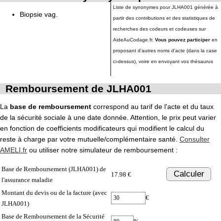
Liste de synonymes pour JLHA001 générée à
Biopsie vag.
partir des contributions et des statistiques de
recherches des codeurs et codeuses sur
AideAuCodage.fr.
Vous pouvez participer
en
proposant d'autres noms d'acte (dans la case
ci-dessus), voire en envoyant vos thésaurus
Remboursement de JLHA001
La
base de remboursement
correspond au tarif de l'acte et du taux
de la sécurité sociale à une date donnée. Attention, le prix peut varier
en fonction de coefficients modificateurs qui modifient le calcul du
reste à charge par votre mutuelle/complémentaire santé.
Consulter
AMELI.fr
ou utiliser notre simulateur de remboursement :
Base de Remboursement (JLHA001) de
Calculer
17.98 €
l'assurance maladie
Montant du devis ou de la facture (avec
€
JLHA001)
Base de Remboursement de la Sécurité