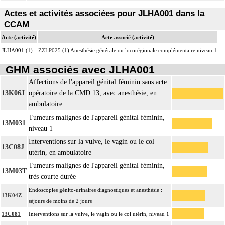
Actes et activités associées pour JLHA001 dans la
CCAM
Acte (activité)
Acte associé (activité)
JLHA001 (1)
ZZLP025
(1) Anesthésie générale ou locorégionale complémentaire niveau 1
GHM associés avec JLHA001
Affections de l'appareil génital féminin sans acte
13K06J
opératoire de la CMD 13, avec anesthésie, en
ambulatoire
Tumeurs malignes de l'appareil génital féminin,
13M031
niveau 1
Interventions sur la vulve, le vagin ou le col
13C08J
utérin, en ambulatoire
Tumeurs malignes de l'appareil génital féminin,
13M03T
très courte durée
Endoscopies génito-urinaires diagnostiques et anesthésie :
13K04Z
séjours de moins de 2 jours
13C081
Interventions sur la vulve, le vagin ou le col utérin, niveau 1