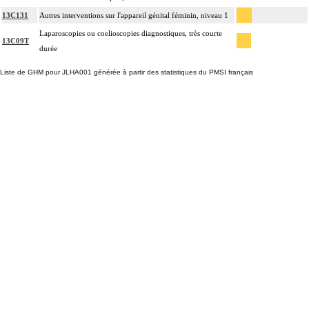
13C131
Autres interventions sur l'appareil génital féminin, niveau 1
Laparoscopies ou coelioscopies diagnostiques, très courte
13C09T
durée
Liste de GHM pour JLHA001 générée à partir des statistiques du PMSI français