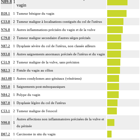
N89.8
1
vagin
D28.1
1
Tumeur bénigne du vagin
C53.8
2
Tumeur maligne à localisations contiguës du col de l'utérus
N76.8
1
Autres inflammations précisées du vagin et de la vulve
C79.8
2
Tumeur maligne secondaire d'autres sièges précisés
N87.2
1
Dysplasie sévère du col de l'utérus, non classée ailleurs
N93.8
1
Autres saignements anormaux précisés de l'utérus et du vagin
C51.9
2
Tumeur maligne de la vulve, sans précision
N82.3
2
Fistule du vagin au côlon
A63.08
1
Autres condylomes ano-génitaux (vénériens)
N95.0
1
Saignements post-ménopausiques
N84.2
1
Polype du vagin
N87.0
1
Dysplasie légère du col de l'utérus
C53.1
2
Tumeur maligne de l'exocol
Autres affections non inflammatoires précisées de la vulve et
N90.8
1
du périnée
D07.2
1
Carcinome in situ du vagin