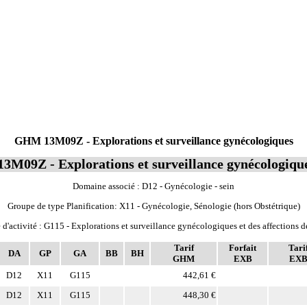
GHM 13M09Z - Explorations et surveillance gynécologiques
13M09Z - Explorations et surveillance gynécologiqu
Domaine associé : D12 - Gynécologie - sein
Groupe de type Planification: X11 - Gynécologie, Sénologie (hors Obstétrique)
d'activité : G115 - Explorations et surveillance gynécologiques et des affections d
Tarif
Forfait
Tari
DA
GP
GA
BB
BH
GHM
EXB
EX
D12
X11
G115
442,61 €
D12
X11
G115
448,30 €