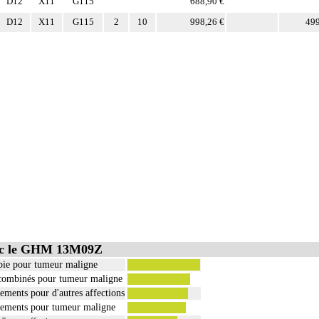
D12
X11
G115
688,90 €
D12
X11
G115
2
10
998,26 €
499
vec le GHM 13M09Z
pie pour tumeur maligne
 combinés pour tumeur maligne
tements pour d'autres affections
itements pour tumeur maligne