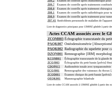
Z09.2
Examen de contrôle après chimiothérapie pour d
Z09.7
Examen de contrôle après traitements combinés 
Z08.0
Examen de contrôle après traitement chirurgic
Z08.1
Examen de contrôle après radiothérapie pour 
Z08.9
Examen de contrôle après traitement pour tume
Z87.41
Antécédents personnels de maladies de l'apparei
Liste de diagnostics principaux pour 13M09Z générée à partir de
Actes CCAM associés avec le
ZCQM003
Échographie transcutanée du petit
PAQK007
Ostéodensitométrie [Absorptiomét
PAQK002
Radiographie du squelette pour cal
DZQN001
Remnographie [IRM] morphologi
KCQM001
Échographie transcutanée de la glande t
ZCQJ003
Échographie du petit bassin [pelvis] fémin
CDQP015
Audiométrie tonale avec tympanométrie
ECQJ001
Remnographie des vaisseaux du thorax 
ZCQD001
Examen clinique du petit bassin [pelvis] 
QEQK001
Mammographie bilatérale
Liste de codes CCAM associés à 13M09Z générée à partir des sta