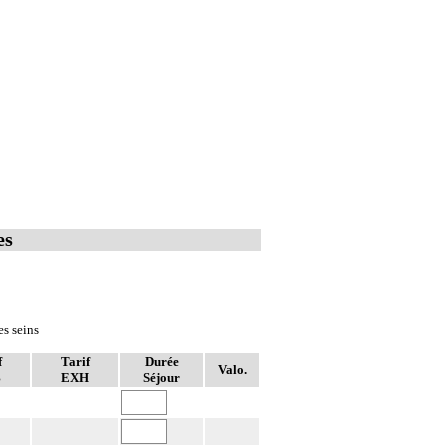
es
es seins
f
Tarif
Durée
Valo.
B
EXH
Séjour