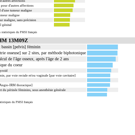
'autres affections
pour d'autres affections
al d'une tumeur maligne
tumeur maligne
ur maligne, sans précision
l génital
s statistiques du PMSI français
 GHM 13M09Z
 bassin [pelvis] féminin
rie osseuse] sur 2 sites, par méthode biphotonique
cul de l'âge osseux, après l'âge de 2 ans
que du coeur
hyroïd
in, par voie rectale et/ou vaginale [par voie cavitaire]
[Angio-IRM thoracique]
et du périnée féminins, sous anesthésie générale
tistiques du PMSI français