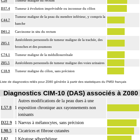
C20
Tumeur maligne du rectum
D37.4
Tumeur à évolution imprévisible ou inconnue du côlon
Tumeur maligne de la peau du membre inférieur, y compris la
C44.7
hanche
D01.2
Carcinome in situ du rectum
Antécédents personnels de tumeur maligne de la trachée, des
Z85.1
bronches et des poumons
C74.1
Tumeur maligne de la médullosurrénale
Z85.5
Antécédents personnels de tumeur maligne des voies urinaires
C18.9
Tumeur maligne du côlon, sans précision
Liste de diagnostics reliés pour Z080 générée à partir des statistiques du PMSI français
Diagnostics CIM-10 (DAS) associés à Z080
Autres modifications de la peau dues à une
L57.8
1
exposition chronique aux rayonnements non
ionisants
D22.9
1
Naevus à mélanocytes, sans précision
L90.5
1
Cicatrices et fibrose cutanées
L82
1
Kératose séborrhéique