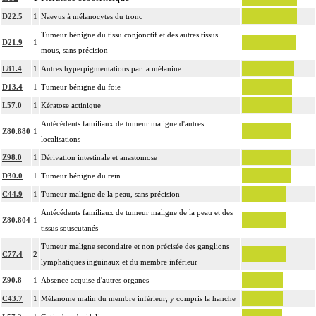
D22.5
1
Naevus à mélanocytes du tronc
Tumeur bénigne du tissu conjonctif et des autres tissus
D21.9
1
mous, sans précision
L81.4
1
Autres hyperpigmentations par la mélanine
D13.4
1
Tumeur bénigne du foie
L57.0
1
Kératose actinique
Antécédents familiaux de tumeur maligne d'autres
Z80.880
1
localisations
Z98.0
1
Dérivation intestinale et anastomose
D30.0
1
Tumeur bénigne du rein
C44.9
1
Tumeur maligne de la peau, sans précision
Antécédents familiaux de tumeur maligne de la peau et des
Z80.804
1
tissus souscutanés
Tumeur maligne secondaire et non précisée des ganglions
C77.4
2
lymphatiques inguinaux et du membre inférieur
Z90.8
1
Absence acquise d'autres organes
C43.7
1
Mélanome malin du membre inférieur, y compris la hanche