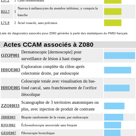
L57.2
1
Cutis rhomboidalis
Naevus à mélanocytes du membre inférieur, y compris la
D22.7
1
hanche
L71.9
2
Acné rosacée, sans précision
Liste de diagnostics associés pour Z080 générée à partir des statistiques du PMSI français
Actes CCAM associés à Z080
Dermatoscopie [dermoscopie] pour
QZQP001
surveillance de lésion à haut risque
Exploration complète du côlon après
HHQE003
colectomie droite, par endoscopie
Coloscopie totale avec visualisation du bas-
HHQE005
fond caecal, sans franchissement de l'orifice
iléocolique
Scanographie de 3 territoires anatomiques ou
ZZQH033
plus, avec injection de produit de contraste
JDHE003
Biopsie randomisée de la vessie, par endoscopie
HJQJ002
Échoendoscopie anorectale sans biopsie
GEQE007
Fibroscopie bronchique