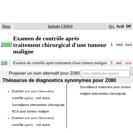
Diag
Intitulé CIM10
Sév.
Actif
DP
Examen de contrôle après
traitement chirurgical d'une tumeur
Z080
1
oui
oui
maligne
Z08
Examen de contrôle après traitement d'une tumeur maligne
1
oui
non
Proposer un nom alternatif pour Z080
Thésaurus de diagnostics synonymes pour Z080
Surveillance traitement pour tumeur
Examen
(voir aussi Observation)
maligne intervention chirurgicale
contrôle
- voir aussi
(après)
Surveillance intervention chirurgicale
NCA pour tumeur maligne
Examen
(voir aussi Observation)
contrôle
- voir aussi
(après)