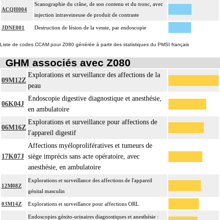
Scanographie du crâne, de son contenu et du tronc, avec
ACQH004
injection intraveineuse de produit de contraste
JDNE001
Destruction de lésion de la vessie, par endoscopie
Liste de codes CCAM pour Z080 générée à partir des statistiques du PMSI français
GHM associés avec Z080
Explorations et surveillance des affections de la
09M12Z
peau
Endoscopie digestive diagnostique et anesthésie,
06K04J
en ambulatoire
Explorations et surveillance pour affections de
06M16Z
l'appareil digestif
Affections myéloprolifératives et tumeurs de
17K07J
siège imprécis sans acte opératoire, avec
anesthésie, en ambulatoire
Explorations et surveillance des affections de l'appareil
12M08Z
génital masculin
03M14Z
Explorations et surveillance pour affections ORL
Endoscopies génito-urinaires diagnostiques et anesthésie :