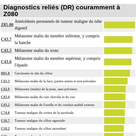
Diagnostics reliés (DR) couramment à
Z080
Antécédents personnels de tumeur maligne du tube
Z85.00
digestif
Mélanome malin du membre inférieur, y compris
C43.7
la hanche
C43.5
Mélanome malin du tronc
Mélanome malin du membre supérieur, y compris
C43.6
l'épaule
D01.0
Carcinome in situ du côlon
C43.3
Mélanome malin de la face, parties autres et non précisées
C43.9
Mélanome (malin) de la peau, sans précision
C43.4
Mélanome malin du cuir chevelu et du cou
C43.2
Mélanome malin de l'oreille et du conduit auditif externe
C74.0
Tumeur maligne du cortex de la surrénale
C18.7
Tumeur maligne du côlon sigmoïde
C18.2
Tumeur maligne du côlon ascendant