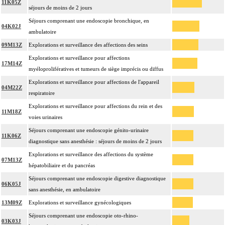
11K05Z
séjours de moins de 2 jours
Séjours comprenant une endoscopie bronchique, en
04K02J
ambulatoire
09M13Z
Explorations et surveillance des affections des seins
Explorations et surveillance pour affections
17M14Z
myéloprolifératives et tumeurs de siège imprécis ou diffus
Explorations et surveillance pour affections de l'appareil
04M22Z
respiratoire
Explorations et surveillance pour affections du rein et des
11M18Z
voies urinaires
Séjours comprenant une endoscopie génito-urinaire
11K06Z
diagnostique sans anesthésie : séjours de moins de 2 jours
Explorations et surveillance des affections du système
07M13Z
hépatobiliaire et du pancréas
Séjours comprenant une endoscopie digestive diagnostique
06K05J
sans anesthésie, en ambulatoire
13M09Z
Explorations et surveillance gynécologiques
Séjours comprenant une endoscopie oto-rhino-
03K03J