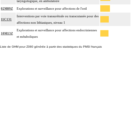
laryngologique, en ambulatoire
02M09Z
Explorations et surveillance pour affections de l'oeil
Interventions par voie transurétrale ou transcutanée pour des
11C131
affections non lithiasiques, niveau 1
Explorations et surveillance pour affections endocriniennes
10M13Z
et métaboliques
Liste de GHM pour Z080 générée à partir des statistiques du PMSI français