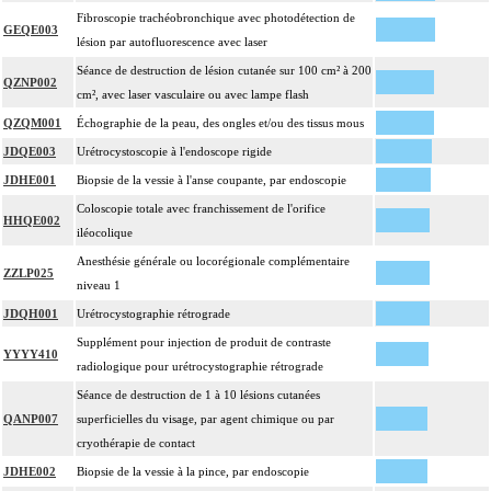
Fibroscopie trachéobronchique avec photodétection de
GEQE003
lésion par autofluorescence avec laser
Séance de destruction de lésion cutanée sur 100 cm² à 200
QZNP002
cm², avec laser vasculaire ou avec lampe flash
QZQM001
Échographie de la peau, des ongles et/ou des tissus mous
JDQE003
Urétrocystoscopie à l'endoscope rigide
JDHE001
Biopsie de la vessie à l'anse coupante, par endoscopie
Coloscopie totale avec franchissement de l'orifice
HHQE002
iléocolique
Anesthésie générale ou locorégionale complémentaire
ZZLP025
niveau 1
JDQH001
Urétrocystographie rétrograde
Supplément pour injection de produit de contraste
YYYY410
radiologique pour urétrocystographie rétrograde
Séance de destruction de 1 à 10 lésions cutanées
QANP007
superficielles du visage, par agent chimique ou par
cryothérapie de contact
JDHE002
Biopsie de la vessie à la pince, par endoscopie