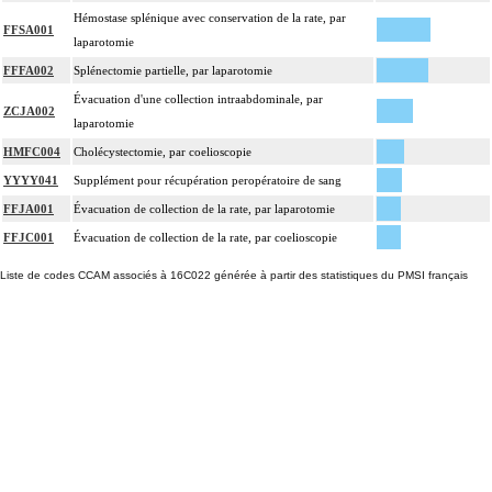
Hémostase splénique avec conservation de la rate, par
FFSA001
laparotomie
FFFA002
Splénectomie partielle, par laparotomie
Évacuation d'une collection intraabdominale, par
ZCJA002
laparotomie
HMFC004
Cholécystectomie, par coelioscopie
YYYY041
Supplément pour récupération peropératoire de sang
FFJA001
Évacuation de collection de la rate, par laparotomie
FFJC001
Évacuation de collection de la rate, par coelioscopie
Liste de codes CCAM associés à 16C022 générée à partir des statistiques du PMSI français