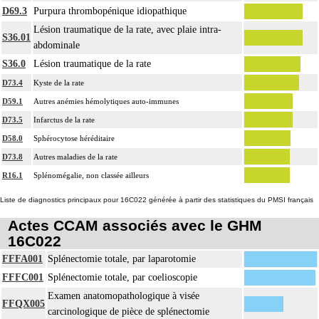
D69.3
Purpura thrombopénique idiopathique
Lésion traumatique de la rate, avec plaie intra-
S36.01
abdominale
S36.0
Lésion traumatique de la rate
D73.4
Kyste de la rate
D59.1
Autres anémies hémolytiques auto-immunes
D73.5
Infarctus de la rate
D58.0
Sphérocytose héréditaire
D73.8
Autres maladies de la rate
R16.1
Splénomégalie, non classée ailleurs
Liste de diagnostics principaux pour 16C022 générée à partir des statistiques du PMSI français
Actes CCAM associés avec le GHM
16C022
FFFA001
Splénectomie totale, par laparotomie
FFFC001
Splénectomie totale, par coelioscopie
Examen anatomopathologique à visée
FFQX005
carcinologique de pièce de splénectomie