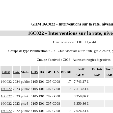
GHM 16C022 - Interventions sur la rate, niveau
16C022 - Interventions sur la rate, niv
Domaine associé : D01 - Digestif
Groupe de type Planification: C07 - Chir. Viscérale autre : rate, grêle, colon, 
Groupe d'activité : G008 - Autres chirurgies digestives
Tarif
Forfait
Tarif
GHM
Date
Statut
GHS
DA
GP
GA
BB
BH
GHM
EXB
EXB
16C022
2024
public
6105
D01
C07
G008
17
7 743,27 €
16C022
2023
public
6105
D01
C07
G008
17
7 513,83 €
16C022
2023
privé
6105
D01
C07
G008
3 350,86 €
16C022
2023
privé
6105
D01
C07
G008
3 350,86 €
16C022
2022
public
6105
D01
C07
G008
17
7 024,33 €