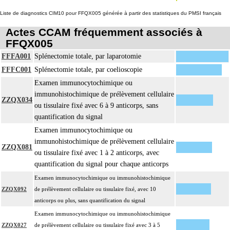
5.1.8
[organes de voisinage] quel qu'en soit le nombre
Liste de diagnostics CIM10 pour FFQX005 générée à partir des statistiques du PMSI français
les éventuelles recoupes
les noeuds [ganglions] lymphatiques ou groupes lymphonodaux
Actes CCAM fréquemment associés à
[ganglionnaires lymphatiques] satellites non différenciés par le préleveur
FFQX005
L'examen anatomopathologique à visée carcinologique, inclut : l'examen
FFFA001
Splénectomie totale, par laparotomie
anatomopathologique de lésion cancéreuse de découverte fortuite lors de
FFFC001
Splénectomie totale, par coelioscopie
5.1.8
l'intervention ou de l'examen anatomopathologique
Examen immunocytochimique ou
À l'exclusion de : examen anatomopathologique de lésion précancéreuse de
immunohistochimique de prélèvement cellulaire
découverte fortuite lors de l'examen anatomopathologique
ZZQX034
ou tissulaire fixé avec 6 à 9 anticorps, sans
Facturation :
quantification du signal
un seul acte peut être facturé que l'exérèse soit monobloc ou en fragments non
5.1.8
Examen immunocytochimique ou
différenciés par le préleveur, partielle ou totale, pour chaque structure
immunohistochimique de prélèvement cellulaire
anatomique
ZZQX081
ou tissulaire fixé avec 1 à 2 anticorps, avec
quantification du signal pour chaque anticorps
Examen immunocytochimique ou immunohistochimique
ZZQX092
de prélèvement cellulaire ou tissulaire fixé, avec 10
anticorps ou plus, sans quantification du signal
Examen immunocytochimique ou immunohistochimique
ZZQX027
de prélèvement cellulaire ou tissulaire fixé avec 3 à 5