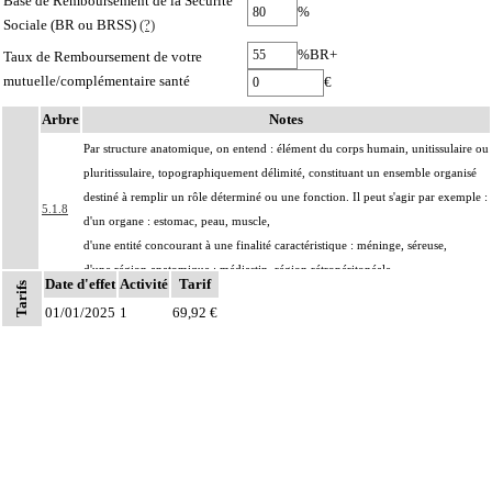
Base de Remboursement de la Sécurité
%
Sociale (BR ou BRSS)
(?)
%BR+
Taux de Remboursement de votre
mutuelle/complémentaire santé
€
Arbre
Notes
Par structure anatomique, on entend : élément du corps humain, unitissulaire ou
pluritissulaire, topographiquement délimité, constituant un ensemble organisé
destiné à remplir un rôle déterminé ou une fonction. Il peut s'agir par exemple :
5.1.8
d'un organe : estomac, peau, muscle,
d'une entité concourant à une finalité caractéristique : méninge, séreuse,
d'une région anatomique : médiastin, région rétropéritonéale
Date d'effet
Activité
Tarif
Tarifs
Par biopsie, on entend : prélèvement sur une structure anatomique d'un
01/01/2025
1
69,92 €
5.1.8
fragment biopsique ou de fragments biopsiques multiples non distingués les uns
des autres lors du prélèvement.
Par pièce d'exérèse, on entend : exérèse partielle ou totale, monobloc ou en
5.1.8
plusieurs fragments non différenciés par le préleveur, pour chaque structure
anatomique
5.1.8
Par berge, on entend : limite de la résection [incision]
Par recoupe, on entend : exérèse supplémentaire effectuée par le préleveur, au-