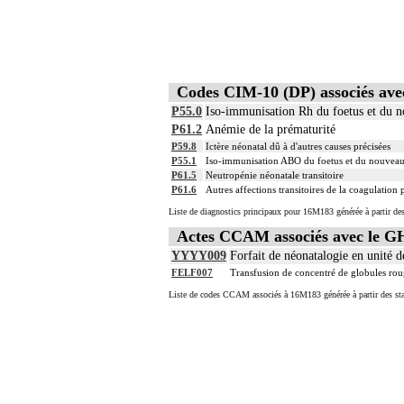
Codes CIM-10 (DP) associés a
P55.0
Iso-immunisation Rh du foetus et du 
P61.2
Anémie de la prématurité
P59.8
Ictère néonatal dû à d'autres causes précisées
P55.1
Iso-immunisation ABO du foetus et du nouvea
P61.5
Neutropénie néonatale transitoire
P61.6
Autres affections transitoires de la coagulation
Liste de diagnostics principaux pour 16M183 générée à partir des
Actes CCAM associés avec le 
YYYY009
Forfait de néonatalogie en unité d
FELF007
Transfusion de concentré de globules rou
Liste de codes CCAM associés à 16M183 générée à partir des sta