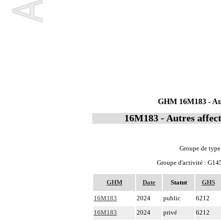
GHM 16M183 - Autre
16M183 - Autres affect
Groupe de type
Groupe d'activité : G14
GHM
Date
Statut
GHS
16M183
2024
public
6212
16M183
2024
privé
6212