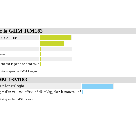
vec le GHM 16M183
nouveau-né
u-né
 pendant la période néonatale
 statistiques du PMSI français
GHM 16M183
e néonatalogie
ges d'un volume inférieur à 40 ml/kg, chez le nouveau-né
tistiques du PMSI français