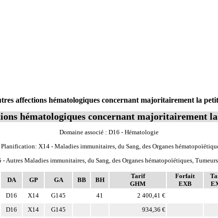
s affections hématologiques concernant majoritairement la petit
ions hématologiques concernant majoritairement la 
Domaine associé : D16 - Hématologie
 Planification: X14 - Maladies immunitaires, du Sang, des Organes hématopoïétiqu
5 - Autres Maladies immunitaires, du Sang, des Organes hématopoïétiques, Tumeurs 
Tarif
Forfait
Ta
DA
GP
GA
BB
BH
GHM
EXB
E
D16
X14
G145
41
2 400,41 €
D16
X14
G145
934,36 €