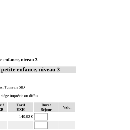
e enfance, niveau 3
petite enfance, niveau 3
es, Tumeurs SID
siège imprécis ou diffus
rif
Tarif
Durée
Valo.
XB
EXH
Séjour
140,02 €