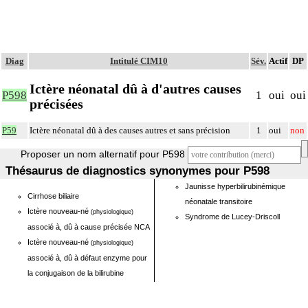
Diag
Intitulé CIM10
Sév.
Actif
DP
Ictère néonatal dû à d'autres causes
P598
1
oui
oui
précisées
P59
Ictère néonatal dû à des causes autres et sans précision
1
oui
non
Proposer un nom alternatif pour P598
Thésaurus de diagnostics synonymes pour P598
Jaunisse hyperbilirubinémique
Cirrhose biliaire
néonatale transitoire
Ictère nouveau-né
(physiologique)
Syndrome de Lucey-Driscoll
associé à, dû à cause précisée NCA
Ictère nouveau-né
(physiologique)
associé à, dû à défaut enzyme pour
la conjugaison de la bilirubine