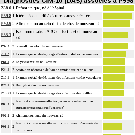
Diagnostics CIM-10 (DAS) associés à P598
Z38.0
1
Enfant unique, né à l'hôpital
P59.8
1
Ictère néonatal dû à d'autres causes précisées
P92.5
2
Alimentation au sein difficile chez le nouveau-né
Iso-immunisation ABO du foetus et du nouveau-
P55.1
1
né
P92.3
2
Sous-alimentation du nouveau-né
Z11.2
1
Examen spécial de dépistage d'autres maladies bactériennes
P61.1
3
Polycythémie du nouveau-né
P24.1
2
Aspiration néonatale de liquide amniotique et de mucus
Z13.6
1
Examen spécial de dépistage des affections cardio-vasculaires
P74.1
2
Déshydratation du nouveau-né
Z13.51
1
Examen spécial de dépistage des affections des oreilles
Foetus et nouveau-né affectés par un accouchement par
P03.3
2
extracteur pneumatique [ventouse]
P92.2
2
Alimentation lente du nouveau-né
Foetus et nouveau-né affectés par la rupture prématurée des
P01.1
2
membranes