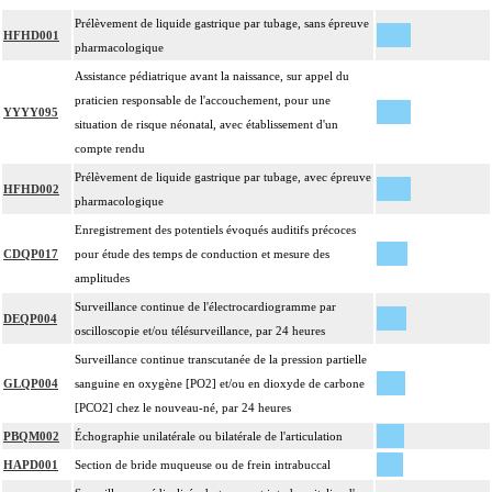
Prélèvement de liquide gastrique par tubage, sans épreuve
HFHD001
pharmacologique
Assistance pédiatrique avant la naissance, sur appel du
praticien responsable de l'accouchement, pour une
YYYY095
situation de risque néonatal, avec établissement d'un
compte rendu
Prélèvement de liquide gastrique par tubage, avec épreuve
HFHD002
pharmacologique
Enregistrement des potentiels évoqués auditifs précoces
CDQP017
pour étude des temps de conduction et mesure des
amplitudes
Surveillance continue de l'électrocardiogramme par
DEQP004
oscilloscopie et/ou télésurveillance, par 24 heures
Surveillance continue transcutanée de la pression partielle
GLQP004
sanguine en oxygène [PO2] et/ou en dioxyde de carbone
[PCO2] chez le nouveau-né, par 24 heures
PBQM002
Échographie unilatérale ou bilatérale de l'articulation
HAPD001
Section de bride muqueuse ou de frein intrabuccal