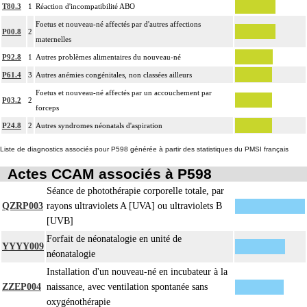
T80.3
1
Réaction d'incompatibilité ABO
Foetus et nouveau-né affectés par d'autres affections
P00.8
2
maternelles
P92.8
1
Autres problèmes alimentaires du nouveau-né
P61.4
3
Autres anémies congénitales, non classées ailleurs
Foetus et nouveau-né affectés par un accouchement par
P03.2
2
forceps
P24.8
2
Autres syndromes néonatals d'aspiration
Liste de diagnostics associés pour P598 générée à partir des statistiques du PMSI français
Actes CCAM associés à P598
Séance de photothérapie corporelle totale, par
QZRP003
rayons ultraviolets A [UVA] ou ultraviolets B
[UVB]
Forfait de néonatalogie en unité de
YYYY009
néonatalogie
Installation d'un nouveau-né en incubateur à la
ZZEP004
naissance, avec ventilation spontanée sans
oxygénothérapie