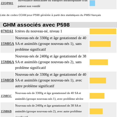
Surveillance médicalisée du transport intrahospitalier d'un
ZZQP001
patient non ventilé
Liste de codes CCAM pour P598 générée à partir des statistiques du PMSI français
GHM associés avec P598
07M161
Ictères du nouveau-né, niveau 1
Nouveau-nés de 3300g et âge gestationnel de 40
15M05A
SA et assimilés (groupe nouveau-nés 1), sans
problème significatif
Nouveau-nés de 2400g et âge gestationnel de 38
15M06A
SA et assimilés (groupe nouveau-nés 2), sans
problème significatif
Nouveau-nés de 3300g et âge gestationnel de 40
15M05B
SA et assimilés (groupe nouveau-nés 1), avec
autre problème significatif
Nouveau-nés de 3300g et âge gestationnel de 40 SA et
15M05C
assimilés (groupe nouveau-nés 1), avec problème sévère
Nouveau-nés de 2400g et âge gestationnel de 38 SA et
15M06B
assimilés (groupe nouveau-nés 2), avec autre problème