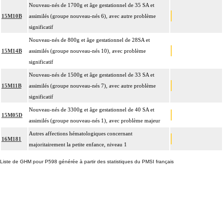
Nouveau-nés de 1700g et âge gestationnel de 35 SA et
15M10B
assimilés (groupe nouveau-nés 6), avec autre problème
significatif
Nouveau-nés de 800g et âge gestationnel de 28SA et
15M14B
assimilés (groupe nouveau-nés 10), avec problème
significatif
Nouveau-nés de 1500g et âge gestationnel de 33 SA et
15M11B
assimilés (groupe nouveau-nés 7), avec autre problème
significatif
Nouveau-nés de 3300g et âge gestationnel de 40 SA et
15M05D
assimilés (groupe nouveau-nés 1), avec problème majeur
Autres affections hématologiques concernant
16M181
majoritairement la petite enfance, niveau 1
Liste de GHM pour P598 générée à partir des statistiques du PMSI français