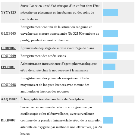
Surveillance en unité d'obstétrique d'un enfant dont l'état
YYYY123
nécessite un placement en incubateur ou des soins de
courte durée
Enregistrement continu de la saturation sanguine en
GLQP005
oxygène par mesure transcutanée [SpO2] [Oxymétrie de
pouls], pendant au moins 6 heures
CDRP002
Épreuves de dépistage de surdité avant l'âge de 3 ans
CDQP009
Enregistrement des otoémissions
Administration intraveineuse d'agent pharmacologique
EPLF001
et/ou de soluté chez le nouveau-né à la naissance
Enregistrement des potentiels évoqués auditifs de
CDQP008
moyennes et de longues latences avec mesure des
amplitudes et latences des réponses
AAQM002
Échographie transfontanellaire de l'encéphale
Surveillance continue de l'électrocardiogramme par
oscilloscopie et/ou télésurveillance, avec surveillance
DEQP007
continue de la pression intraartérielle et/ou de la saturation
artérielle en oxygène par méthodes non effractives, par 24
heures