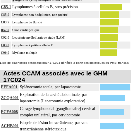
C85.1
Lymphomes à cellules B, sans précision
C85.9
Lymphome non hodgkinien, non précisé
C83.7
Lymphome de Burkitt
R57.0
Choc cardiogénique
C92.0
Leucémie myéloblastique aigüe [LAM]
C83.0
Lymphome à petites cellules B
C90.0
Myélome multiple
Liste de diagnostics principaux pour 17C024 générée à partir des statistiques du PMSI français
Actes CCAM associés avec le GHM
17C024
FFFA001
Splénectomie totale, par laparotomie
Exploration de la cavité abdominale, par
ZCQA001
laparotomie [Laparotomie exploratrice]
Curage lymphonodal [ganglionnaire] cervical
FCFA008
complet unilatéral, par cervicotomie
Biopsie de lésion intracrânienne, par voie
ACHB001
transcrânienne stéréotaxique