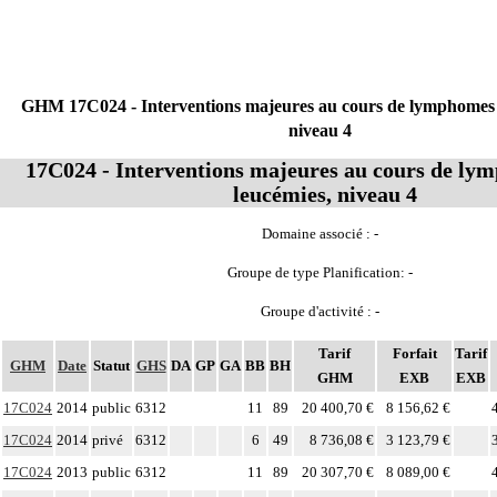
GHM 17C024 - Interventions majeures au cours de lymphomes 
niveau 4
17C024 - Interventions majeures au cours de ly
leucémies, niveau 4
Domaine associé : -
Groupe de type Planification: -
Groupe d'activité : -
Tarif
Forfait
Tarif
GHM
Date
Statut
GHS
DA
GP
GA
BB
BH
GHM
EXB
EXB
17C024
2014
public
6312
11
89
20 400,70 €
8 156,62 €
17C024
2014
privé
6312
6
49
8 736,08 €
3 123,79 €
17C024
2013
public
6312
11
89
20 307,70 €
8 089,00 €