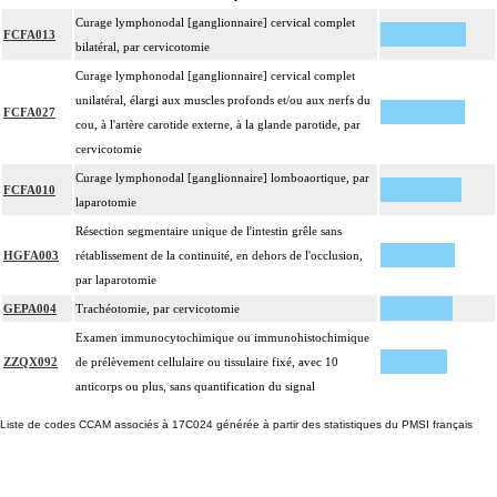
Curage lymphonodal [ganglionnaire] cervical complet
FCFA013
bilatéral, par cervicotomie
Curage lymphonodal [ganglionnaire] cervical complet
unilatéral, élargi aux muscles profonds et/ou aux nerfs du
FCFA027
cou, à l'artère carotide externe, à la glande parotide, par
cervicotomie
Curage lymphonodal [ganglionnaire] lomboaortique, par
FCFA010
laparotomie
Résection segmentaire unique de l'intestin grêle sans
HGFA003
rétablissement de la continuité, en dehors de l'occlusion,
par laparotomie
GEPA004
Trachéotomie, par cervicotomie
Examen immunocytochimique ou immunohistochimique
ZZQX092
de prélèvement cellulaire ou tissulaire fixé, avec 10
anticorps ou plus, sans quantification du signal
Liste de codes CCAM associés à 17C024 générée à partir des statistiques du PMSI français