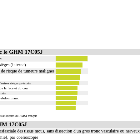
ec le GHM 17C05J
és
ièges (interne)
 de risque de tumeurs malignes
autres sièges précisés
de la face et du cou
isés
a-abdominaux
 statistiques du PMSI français
GHM 17C05J
usfasciale des tissus mous, sans dissection d'un gros tronc vasculaire ou nerveux
ie], par coelioscopie