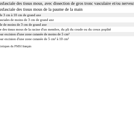
usfasciale des tissus mous, avec dissection de gros tronc vasculaire et/ou nerveu
ousfasciale des tissus mous de la paume de la main
 de 3 cm à 10 cm de grand axe
fasciales de moins de 3 cm de grand axe
ale de moins de 3 cm de grand axe
ale des tissus mous de la racine d'un membre, du pli du coude ou du creux poplité
 par excision d'une zone cutanée de moins de 5 cm²
 par excision d'une zone cutanée de 5 cm² à 10 cm²
tistiques du PMSI français