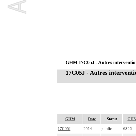
GHM 17C05J - Autres interventions
17C05J - Autres interventi
GHM
Date
Statut
GHS
17C05J
2014
public
6326