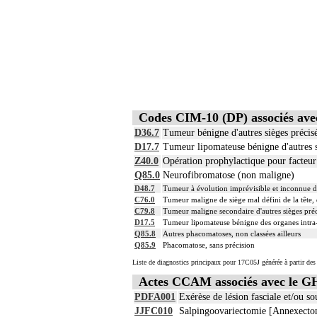
Codes CIM-10 (DP) associés av
D36.7
Tumeur bénigne d'autres sièges précis
D17.7
Tumeur lipomateuse bénigne d'autres s
Z40.0
Opération prophylactique pour facteur
Q85.0
Neurofibromatose (non maligne)
D48.7
Tumeur à évolution imprévisible et inconnue d'
C76.0
Tumeur maligne de siège mal défini de la tête, 
C79.8
Tumeur maligne secondaire d'autres sièges préc
D17.5
Tumeur lipomateuse bénigne des organes intr
Q85.8
Autres phacomatoses, non classées ailleurs
Q85.9
Phacomatose, sans précision
Liste de diagnostics principaux pour 17C05J générée à partir des
Actes CCAM associés avec le 
PDFA001
Exérèse de lésion fasciale et/ou so
JJFC010
Salpingoovariectomie [Annexectom