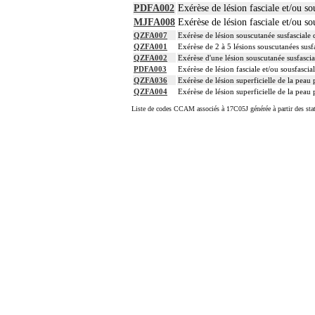
PDFA002
Exérèse de lésion fasciale et/ou so
MJFA008
Exérèse de lésion fasciale et/ou s
QZFA007
Exérèse de lésion souscutanée susfasciale
QZFA001
Exérèse de 2 à 5 lésions souscutanées sus
QZFA002
Exérèse d'une lésion souscutanée susfasci
PDFA003
Exérèse de lésion fasciale et/ou sousfasci
QZFA036
Exérèse de lésion superficielle de la peau
QZFA004
Exérèse de lésion superficielle de la peau
Liste de codes CCAM associés à 17C05J générée à partir des sta