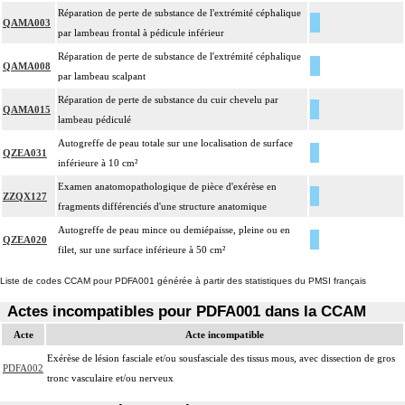
Réparation de perte de substance de l'extrémité céphalique
QAMA003
par lambeau frontal à pédicule inférieur
Réparation de perte de substance de l'extrémité céphalique
QAMA008
par lambeau scalpant
Réparation de perte de substance du cuir chevelu par
QAMA015
lambeau pédiculé
Autogreffe de peau totale sur une localisation de surface
QZEA031
inférieure à 10 cm²
Examen anatomopathologique de pièce d'exérèse en
ZZQX127
fragments différenciés d'une structure anatomique
Autogreffe de peau mince ou demiépaisse, pleine ou en
QZEA020
filet, sur une surface inférieure à 50 cm²
Liste de codes CCAM pour PDFA001 générée à partir des statistiques du PMSI français
Actes incompatibles pour PDFA001 dans la CCAM
Acte
Acte incompatible
Exérèse de lésion fasciale et/ou sousfasciale des tissus mous, avec dissection de gros
PDFA002
tronc vasculaire et/ou nerveux