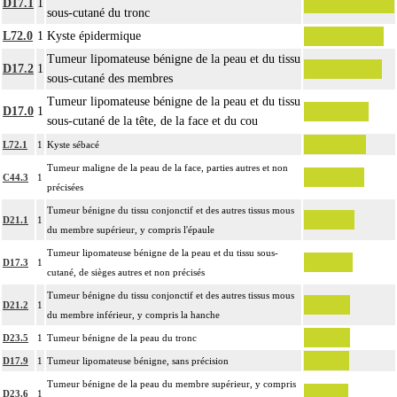
D17.1
1
sous-cutané du tronc
16
- le nez (cf chapitre 06)
- la lèvre (cf chapitre 07)
L72.0
1
Kyste épidermique
- la région périanale (cf chapitre 07)
Tumeur lipomateuse bénigne de la peau et du tissu
D17.2
1
- les organes génitaux externes et le périnée (cf chapitre 08)
sous-cutané des membres
Par atteinte superficielle [susfasciale] de la peau, on entend : toute atteinte de
Tumeur lipomateuse bénigne de la peau et du tissu
D17.0
1
16
l'épiderme, du derme et/ou du tissu cellulaire souscutané ne dépassant pas le
sous-cutané de la tête, de la face et du cou
fascia superficiel.
L72.1
1
Kyste sébacé
Par atteinte profonde de la peau et des tissus mous, on entend : atteinte
Tumeur maligne de la peau de la face, parties autres et non
16
pluritissulaire de la peau et des tissus mous, atteignant le fascia superficiel
C44.3
1
précisées
[fasciale] ou le dépassant [sousfasciale].
Tumeur bénigne du tissu conjonctif et des autres tissus mous
D21.1
1
du membre supérieur, y compris l'épaule
Tumeur lipomateuse bénigne de la peau et du tissu sous-
D17.3
1
cutané, de sièges autres et non précisés
Tumeur bénigne du tissu conjonctif et des autres tissus mous
D21.2
1
du membre inférieur, y compris la hanche
D23.5
1
Tumeur bénigne de la peau du tronc
D17.9
1
Tumeur lipomateuse bénigne, sans précision
Tumeur bénigne de la peau du membre supérieur, y compris
D23.6
1