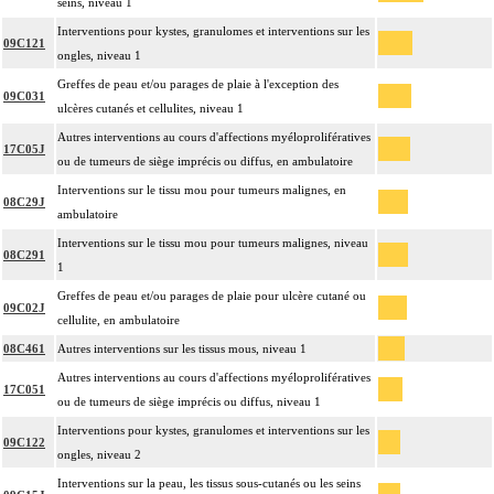
seins, niveau 1
Interventions pour kystes, granulomes et interventions sur les
09C121
ongles, niveau 1
Greffes de peau et/ou parages de plaie à l'exception des
09C031
ulcères cutanés et cellulites, niveau 1
Autres interventions au cours d'affections myéloprolifératives
17C05J
ou de tumeurs de siège imprécis ou diffus, en ambulatoire
Interventions sur le tissu mou pour tumeurs malignes, en
08C29J
ambulatoire
Interventions sur le tissu mou pour tumeurs malignes, niveau
08C291
1
Greffes de peau et/ou parages de plaie pour ulcère cutané ou
09C02J
cellulite, en ambulatoire
08C461
Autres interventions sur les tissus mous, niveau 1
Autres interventions au cours d'affections myéloprolifératives
17C051
ou de tumeurs de siège imprécis ou diffus, niveau 1
Interventions pour kystes, granulomes et interventions sur les
09C122
ongles, niveau 2
Interventions sur la peau, les tissus sous-cutanés ou les seins