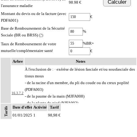
Calculer
98.98 €
l'assurance maladie
Montant du devis ou de la facture (avec
€
PDFA001)
Base de Remboursement de la Sécurité
%
Sociale (BR ou BRSS)
(?)
%BR+
Taux de Remboursement de votre
mutuelle/complémentaire santé
€
Arbre
Notes
À l'exclusion de : · exérèse de lésion fasciale et/ou sousfasciale des
tissus mous
- de la racine d'un membre, du pli du coude ou du creux poplité
(PDFA003)
16.3.7.2
- de la paume de la main (MJFA008)
- de la plante du pied (NJFA002)
Date d'effet
Activité
Tarif
Tarifs
· exérèse de tumeur de la paroi abdominale antérieure avec
01/01/2025
1
98,98 €
fermeture par suture, par abord direct (LMFA001, LMFA002)
À l'exclusion de : excision de lésion infectieuse diffuse de la peau et des tissus
16.3.7
mous (cf 16.03.02)