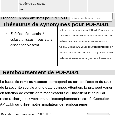
coude ou du creux
poplité
Proposer un nom alternatif pour PDFA001
Thésaurus de synonymes pour PDFA001
Liste de synonymes pour PDFA001 générée à
Exérèse lés. fascia+/-
partir des contributions et des statistiques de
ssfascia tissus mous sans
recherches des codeurs et codeuses sur
dissection vasc/nf
AideAuCodage.fr.
Vous pouvez participer
en
proposant d'autres noms d'acte (dans la case
ci-dessus), voire en envoyant vos thésaurus
Remboursement de PDFA001
La
base de remboursement
correspond au tarif de l'acte et du taux
de la sécurité sociale à une date donnée. Attention, le prix peut varier
en fonction de coefficients modificateurs qui modifient le calcul du
reste à charge par votre mutuelle/complémentaire santé.
Consulter
AMELI.fr
ou utiliser notre simulateur de remboursement :
Base de Remboursement (PDFA001) de