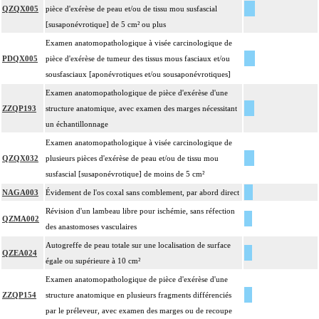
QZQX005
pièce d'exérèse de peau et/ou de tissu mou susfascial
[susaponévrotique] de 5 cm² ou plus
Examen anatomopathologique à visée carcinologique de
PDQX005
pièce d'exérèse de tumeur des tissus mous fasciaux et/ou
sousfasciaux [aponévrotiques et/ou sousaponévrotiques]
Examen anatomopathologique de pièce d'exérèse d'une
ZZQP193
structure anatomique, avec examen des marges nécessitant
un échantillonnage
Examen anatomopathologique à visée carcinologique de
QZQX032
plusieurs pièces d'exérèse de peau et/ou de tissu mou
susfascial [susaponévrotique] de moins de 5 cm²
NAGA003
Évidement de l'os coxal sans comblement, par abord direct
Révision d'un lambeau libre pour ischémie, sans réfection
QZMA002
des anastomoses vasculaires
Autogreffe de peau totale sur une localisation de surface
QZEA024
égale ou supérieure à 10 cm²
Examen anatomopathologique de pièce d'exérèse d'une
ZZQP154
structure anatomique en plusieurs fragments différenciés
par le préleveur, avec examen des marges ou de recoupe