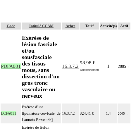
Code
Intitulé CCAM
Arbre
Tarif
Activité(s)
Actif
Exérèse de
lésion fasciale
et/ou
sousfasciale
98,98 €
des tissus
PDFA001
16.3.7.2
1
2005
→
mous, sans
Remboursement
dissection d'un
gros tronc
vasculaire ou
nerveux
Exérèse d'une
LCFA011
lipomatose cervicale [de
16.3.7.2
324,41 €
1,4
2005
→
Launois-Bensaude]
Exérèse de lésion