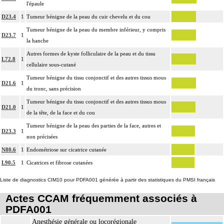
l'épaule
D23.4
1
Tumeur bénigne de la peau du cuir chevelu et du cou
Tumeur bénigne de la peau du membre inférieur, y compris
D23.7
1
la hanche
Autres formes de kyste folliculaire de la peau et du tissu
L72.8
1
cellulaire sous-cutané
Tumeur bénigne du tissu conjonctif et des autres tissus mous
D21.6
1
du tronc, sans précision
Tumeur bénigne du tissu conjonctif et des autres tissus mous
D21.0
1
de la tête, de la face et du cou
Tumeur bénigne de la peau des parties de la face, autres et
D23.3
1
non précisées
N80.6
1
Endométriose sur cicatrice cutanée
L90.5
1
Cicatrices et fibrose cutanées
Liste de diagnostics CIM10 pour PDFA001 générée à partir des statistiques du PMSI français
Actes CCAM fréquemment associés à
PDFA001
Anesthésie générale ou locorégionale