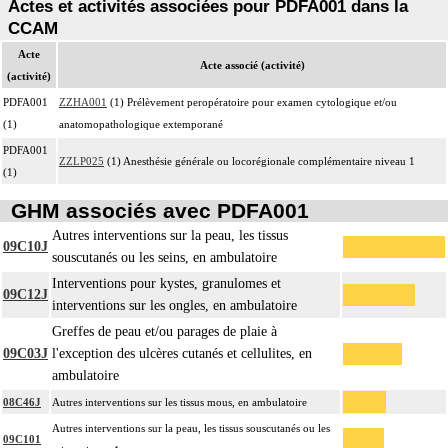
Actes et activités associées pour PDFA001 dans la
CCAM
Acte
Acte associé (activité)
(activité)
PDFA001
ZZHA001
(1) Prélèvement peropératoire pour examen cytologique et/ou
(1)
anatomopathologique extemporané
PDFA001
ZZLP025
(1) Anesthésie générale ou locorégionale complémentaire niveau 1
(1)
GHM associés avec PDFA001
Autres interventions sur la peau, les tissus
09C10J
souscutanés ou les seins, en ambulatoire
Interventions pour kystes, granulomes et
09C12J
interventions sur les ongles, en ambulatoire
Greffes de peau et/ou parages de plaie à
09C03J
l'exception des ulcères cutanés et cellulites, en
ambulatoire
08C46J
Autres interventions sur les tissus mous, en ambulatoire
Autres interventions sur la peau, les tissus souscutanés ou les
09C101