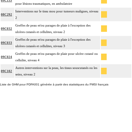
09C15J
pour lésions traumatiques, en ambulatoire
Interventions sur le tissu mou pour tumeurs malignes, niveau
08C292
2
Greffes de peau et/ou parages de plaie à l'exception des
09C032
ulcères cutanés et cellulites, niveau 2
Greffes de peau et/ou parages de plaie à l'exception des
09C033
ulcères cutanés et cellulites, niveau 3
Greffes de peau et/ou parages de plaie pour ulcère cutané ou
09C024
cellulite, niveau 4
Autres interventions sur la peau, les tissus souscutanés ou les
09C102
seins, niveau 2
Liste de GHM pour PDFA001 générée à partir des statistiques du PMSI français