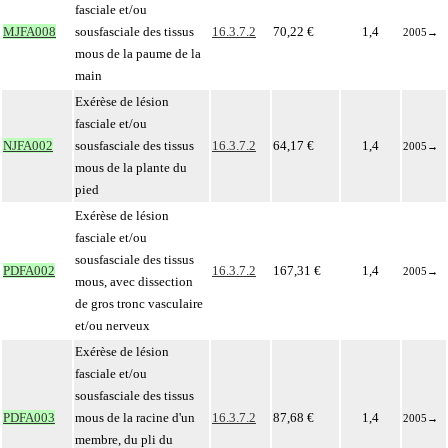
fasciale et/ou
MJFA008
sousfasciale des tissus
16.3.7.2
70,22 €
1,4
2005
→
mous de la paume de la
main
Exérèse de lésion
fasciale et/ou
NJFA002
sousfasciale des tissus
16.3.7.2
64,17 €
1,4
2005
→
mous de la plante du
pied
Exérèse de lésion
fasciale et/ou
sousfasciale des tissus
PDFA002
16.3.7.2
167,31 €
1,4
2005
→
mous, avec dissection
de gros tronc vasculaire
et/ou nerveux
Exérèse de lésion
fasciale et/ou
sousfasciale des tissus
PDFA003
mous de la racine d'un
16.3.7.2
87,68 €
1,4
2005
→
membre, du pli du