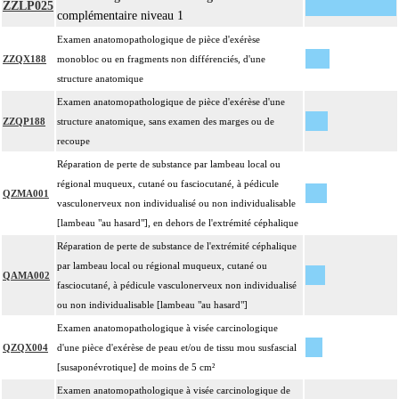
ZZLP025
complémentaire niveau 1
Examen anatomopathologique de pièce d'exérèse
ZZQX188
monobloc ou en fragments non différenciés, d'une
structure anatomique
Examen anatomopathologique de pièce d'exérèse d'une
ZZQP188
structure anatomique, sans examen des marges ou de
recoupe
Réparation de perte de substance par lambeau local ou
régional muqueux, cutané ou fasciocutané, à pédicule
QZMA001
vasculonerveux non individualisé ou non individualisable
[lambeau "au hasard"], en dehors de l'extrémité céphalique
Réparation de perte de substance de l'extrémité céphalique
par lambeau local ou régional muqueux, cutané ou
QAMA002
fasciocutané, à pédicule vasculonerveux non individualisé
ou non individualisable [lambeau "au hasard"]
Examen anatomopathologique à visée carcinologique
QZQX004
d'une pièce d'exérèse de peau et/ou de tissu mou susfascial
[susaponévrotique] de moins de 5 cm²
Examen anatomopathologique à visée carcinologique de