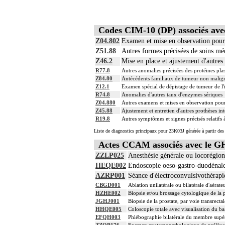
Codes CIM-10 (DP) associés av
Z04.802
Examen et mise en observation pour 
Z51.88
Autres formes précisées de soins méd
Z46.2
Mise en place et ajustement d'autres
R77.8
Autres anomalies précisées des protéines pla
Z84.80
Antécédents familiaux de tumeur non malig
Z12.1
Examen spécial de dépistage de tumeur de l'i
R74.8
Anomalies d'autres taux d'enzymes sériques
Z04.880
Autres examens et mises en observation pour 
Z45.88
Ajustement et entretien d'autres prothèses in
R19.8
Autres symptômes et signes précisés relatifs à
Liste de diagnostics principaux pour 23K03J générée à partir des
Actes CCAM associés avec le 
ZZLP025
Anesthésie générale ou locorégio
HEQE002
Endoscopie oeso-gastro-duodénal
AZRP001
Séance d'électroconvulsivothérapi
CBGD001
Ablation unilatérale ou bilatérale d'aérat
HZHE002
Biopsie et/ou brossage cytologique de la 
JGHJ001
Biopsie de la prostate, par voie transrec
HHQE005
Coloscopie totale avec visualisation du ba
EFQH003
Phlébographie bilatérale du membre supéri