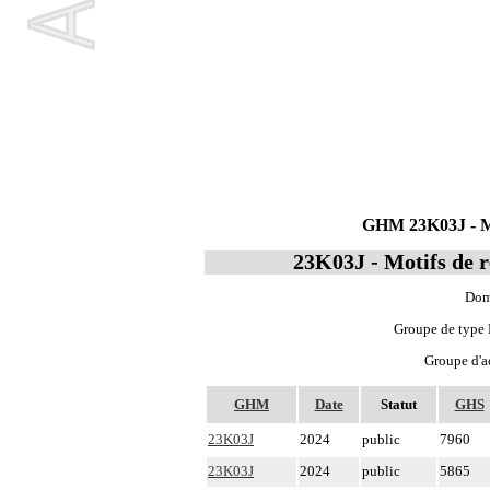
GHM 23K03J - Mot
23K03J - Motifs de r
Doma
Groupe de type P
Groupe d'ac
GHM
Date
Statut
GHS
23K03J
2024
public
7960
23K03J
2024
public
5865