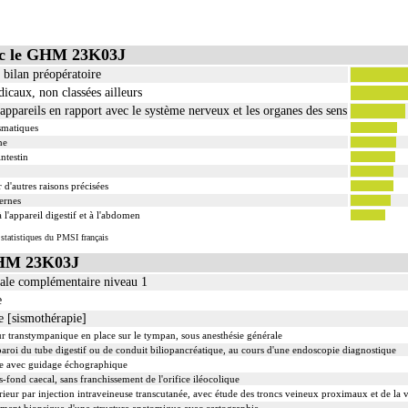
ec le GHM 23K03J
bilan préopératoire
icaux, non classées ailleurs
 appareils en rapport avec le système nerveux et les organes des sens
smatiques
ne
ntestin
d'autres raisons précisées
ternes
 l'appareil digestif et à l'abdomen
 statistiques du PMSI français
GHM 23K03J
nale complémentaire niveau 1
e
e [sismothérapie]
eur transtympanique en place sur le tympan, sous anesthésie générale
paroi du tube digestif ou de conduit biliopancréatique, au cours d'une endoscopie diagnostique
tale avec guidage échographique
s-fond caecal, sans franchissement de l'orifice iléocolique
eur par injection intraveineuse transcutanée, avec étude des troncs veineux proximaux et de la 