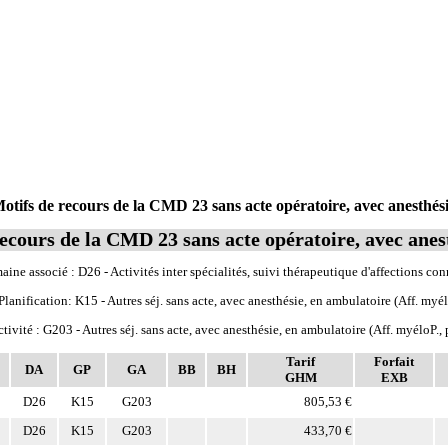
ifs de recours de la CMD 23 sans acte opératoire, avec anesthési
ecours de la CMD 23 sans acte opératoire, avec anes
ine associé : D26 - Activités inter spécialités, suivi thérapeutique d'affections co
lanification: K15 - Autres séj. sans acte, avec anesthésie, en ambulatoire (Aff. myéloP
tivité : G203 - Autres séj. sans acte, avec anesthésie, en ambulatoire (Aff. myéloP., p
Tarif
Forfait
DA
GP
GA
BB
BH
GHM
EXB
D26
K15
G203
805,53 €
D26
K15
G203
433,70 €