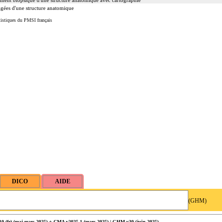
ent biopsique d'une structure anatomique avec cartographie
gées d'une structure anatomique
tistiques du PMSI français
(GHM)
 (fr) (
maj
mars 2025) + CMA v2025.1 (mars 2025) | GHM v30 (juin 2025)