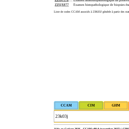
ZZQP176
Examen anatomopathologique de prélèvem
ZZQX077
Examen histopathologique de biopsies éta
Liste de codes CCAM associés à 23K03J générée à partir des sta
Aide au Codage 2026 - CCAM v80.0 (novembre 2025) | CIM10