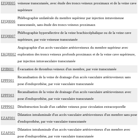
EFQH005
veineuse transcutanée, avec étude des troncs veineux proximaux et de la veine cave
supérieure
Phlébographie unilatérale du membre supérieur par injection intraveineuse
EFQH006
transcutanée, sans étude des troncs veineux proximaux
Phlébographie hypersélective de la veine brachiocéphalique ou de la veine cave
EFQH007
supérieure, par voie veineuse transcutanée
Angiographie d'un accès vasculaire artérioveineux du membre supérieur avec
EKQH002
exploration des troncs veineux profonds proximaux et de la veine cave supérieure,
par injection intravasculaire transcutanée
EPJB001
Évacuation de thrombus veineux d'un membre, par voie transcutanée
Recanalisation de la veine de drainage d'un accès vasculaire artérioveineux sans
EPPF001
pose d'endoprothèse, par voie vasculaire transcutanée
Recanalisation de la veine de drainage d'un accès vasculaire artérioveineux avec
EPPF003
pose d'endoprothèse, par voie vasculaire transcutanée
EPPP003
Désobstruction locale d'un cathéter veineux pour circulation extracorporelle
Dilatation intraluminale d'un accès vasculaire artérioveineux d'un membre sans pose
EZAF001
d'endoprothèse, par voie vasculaire transcutanée
Dilatation intraluminale d'un accès vasculaire artérioveineux d'un membre avec
EZAF002
pose d'endoprothèse, par voie vasculaire transcutanée