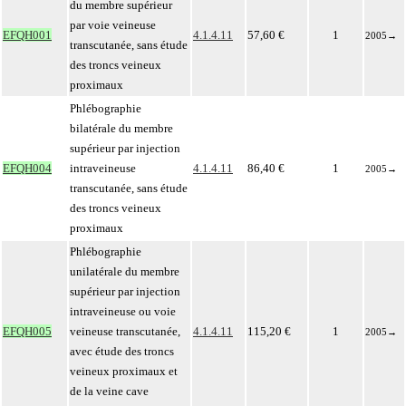
du membre supérieur
par voie veineuse
EFQH001
4.1.4.11
57,60 €
1
2005
→
transcutanée, sans étude
des troncs veineux
proximaux
Phlébographie
bilatérale du membre
supérieur par injection
EFQH004
intraveineuse
4.1.4.11
86,40 €
1
2005
→
transcutanée, sans étude
des troncs veineux
proximaux
Phlébographie
unilatérale du membre
supérieur par injection
intraveineuse ou voie
EFQH005
veineuse transcutanée,
4.1.4.11
115,20 €
1
2005
→
avec étude des troncs
veineux proximaux et
de la veine cave