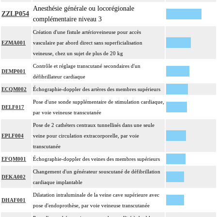
Anesthésie générale ou locorégionale
ZZLP054
complémentaire niveau 3
Création d'une fistule artérioveineuse pour accès
EZMA001
vasculaire par abord direct sans superficialisation
veineuse, chez un sujet de plus de 20 kg
Contrôle et réglage transcutané secondaires d'un
DEMP001
défibrillateur cardiaque
ECQM002
Échographie-doppler des artères des membres supérieurs
Pose d'une sonde supplémentaire de stimulation cardiaque,
DELF017
par voie veineuse transcutanée
Pose de 2 cathéters centraux tunnellisés dans une seule
EPLF004
veine pour circulation extracorporelle, par voie
transcutanée
EFQM001
Échographie-doppler des veines des membres supérieurs
Changement d'un générateur souscutané de défibrillation
DEKA002
cardiaque implantable
Dilatation intraluminale de la veine cave supérieure avec
DHAF001
pose d'endoprothèse, par voie veineuse transcutanée