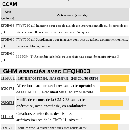
CCAM
Acte
Acte associé (activité)
(activité)
EFQH003
YYYY210
(1) Imagerie pour acte de radiologie interventionnelle ou de cardiologie
(1)
interventionnelle niveau 12, réalisée en salle d'imagerie
EFQH003
YYYY300
(1) Supplément pour imagerie pour acte de radiologie interventionnelle,
(1)
réalisée au bloc opératoire
EFQH003
ZZLP054
(1) Anesthésie générale ou locorégionale complémentaire niveau 3
(1)
GHM associés avec EFQH003
11M06T
Insuffisance rénale, sans dialyse, très courte durée
Affections cardiovasculaires sans acte opératoire
05K17J
de la CMD 05, avec anesthésie, en ambulatoire
Motifs de recours de la CMD 23 sans acte
23K03J
opératoire, avec anesthésie, en ambulatoire
Créations et réfections des fistules
11C091
artérioveineuses de la CMD 11, niveau 1
05M12T
Troubles vasculaires périphériques, très courte durée