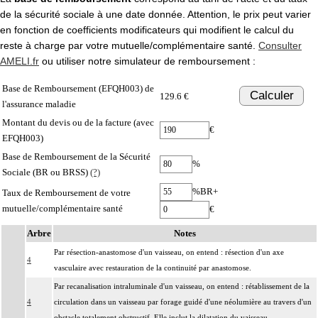
de la sécurité sociale à une date donnée. Attention, le prix peut varier
en fonction de coefficients modificateurs qui modifient le calcul du
reste à charge par votre mutuelle/complémentaire santé.
Consulter
AMELI.fr
ou utiliser notre simulateur de remboursement :
Base de Remboursement (EFQH003) de
Calculer
129.6 €
l'assurance maladie
Montant du devis ou de la facture (avec
€
EFQH003)
Base de Remboursement de la Sécurité
%
Sociale (BR ou BRSS)
(?)
%BR+
Taux de Remboursement de votre
mutuelle/complémentaire santé
€
Arbre
Notes
Par résection-anastomose d'un vaisseau, on entend : résection d'un axe
4
vasculaire avec restauration de la continuité par anastomose.
Par recanalisation intraluminale d'un vaisseau, on entend : rétablissement de la
4
circulation dans un vaisseau par forage guidé d'une néolumière au travers d'un
obstacle totalement obstructif. Elle inclut la dilatation du vaisseau.