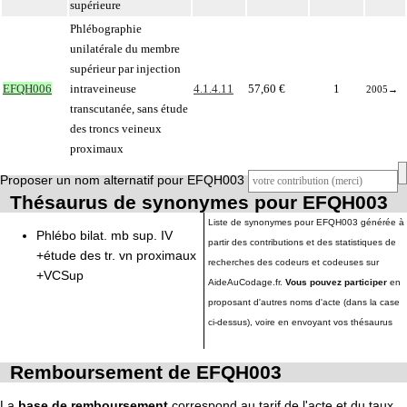
supérieure
Phlébographie
unilatérale du membre
supérieur par injection
EFQH006
intraveineuse
4.1.4.11
57,60 €
1
2005
→
transcutanée, sans étude
des troncs veineux
proximaux
Proposer un nom alternatif pour EFQH003
Thésaurus de synonymes pour EFQH003
Liste de synonymes pour EFQH003 générée à
Phlébo bilat. mb sup. IV
partir des contributions et des statistiques de
+étude des tr. vn proximaux
recherches des codeurs et codeuses sur
+VCSup
AideAuCodage.fr.
Vous pouvez participer
en
proposant d'autres noms d'acte (dans la case
ci-dessus), voire en envoyant vos thésaurus
Remboursement de EFQH003
La
base de remboursement
correspond au tarif de l'acte et du taux