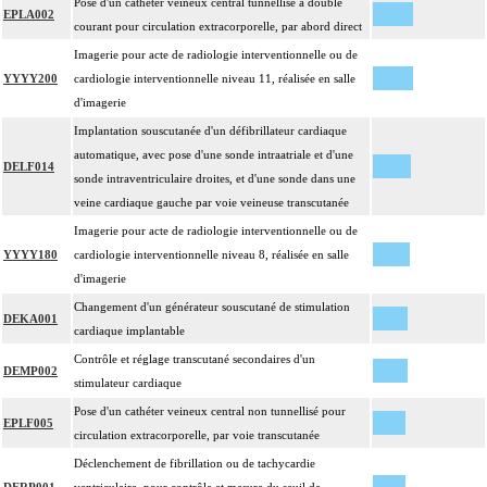
Pose d'un cathéter veineux central tunnellisé à double
EPLA002
courant pour circulation extracorporelle, par abord direct
Imagerie pour acte de radiologie interventionnelle ou de
YYYY200
cardiologie interventionnelle niveau 11, réalisée en salle
d'imagerie
Implantation souscutanée d'un défibrillateur cardiaque
automatique, avec pose d'une sonde intraatriale et d'une
DELF014
sonde intraventriculaire droites, et d'une sonde dans une
veine cardiaque gauche par voie veineuse transcutanée
Imagerie pour acte de radiologie interventionnelle ou de
YYYY180
cardiologie interventionnelle niveau 8, réalisée en salle
d'imagerie
Changement d'un générateur souscutané de stimulation
DEKA001
cardiaque implantable
Contrôle et réglage transcutané secondaires d'un
DEMP002
stimulateur cardiaque
Pose d'un cathéter veineux central non tunnellisé pour
EPLF005
circulation extracorporelle, par voie transcutanée
Déclenchement de fibrillation ou de tachycardie