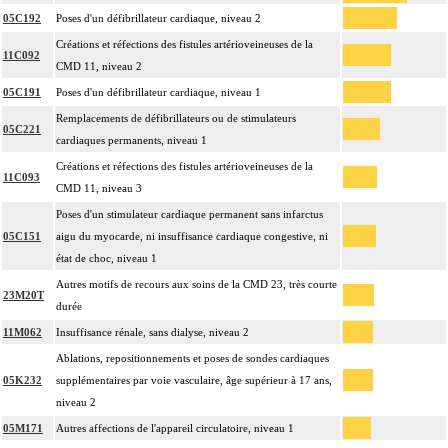
05C192
Poses d'un défibrillateur cardiaque, niveau 2
Créations et réfections des fistules artérioveineuses de la
11C092
CMD 11, niveau 2
05C191
Poses d'un défibrillateur cardiaque, niveau 1
Remplacements de défibrillateurs ou de stimulateurs
05C221
cardiaques permanents, niveau 1
Créations et réfections des fistules artérioveineuses de la
11C093
CMD 11, niveau 3
Poses d'un stimulateur cardiaque permanent sans infarctus
05C151
aigu du myocarde, ni insuffisance cardiaque congestive, ni
état de choc, niveau 1
Autres motifs de recours aux soins de la CMD 23, très courte
23M20T
durée
11M062
Insuffisance rénale, sans dialyse, niveau 2
Ablations, repositionnements et poses de sondes cardiaques
05K232
supplémentaires par voie vasculaire, âge supérieur à 17 ans,
niveau 2
05M171
Autres affections de l'appareil circulatoire, niveau 1