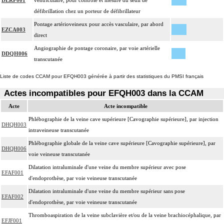
DERP001
ventriculaire, pour contrôle et mesure du seuil de
défibrillation chez un porteur de défibrillateur
Pontage artérioveineux pour accès vasculaire, par abord
EZCA003
direct
Angiographie de pontage coronaire, par voie artérielle
DDQH006
transcutanée
Liste de codes CCAM pour EFQH003 générée à partir des statistiques du PMSI français
Actes incompatibles pour EFQH003 dans la CCAM
Acte
Acte incompatible
Phlébographie de la veine cave supérieure [Cavographie supérieure], par injection
DHQH003
intraveineuse transcutanée
Phlébographie globale de la veine cave supérieure [Cavographie supérieure], par
DHQH006
voie veineuse transcutanée
Dilatation intraluminale d'une veine du membre supérieur avec pose
EFAF001
d'endoprothèse, par voie veineuse transcutanée
Dilatation intraluminale d'une veine du membre supérieur sans pose
EFAF002
d'endoprothèse, par voie veineuse transcutanée
Thromboaspiration de la veine subclavière et/ou de la veine brachiocéphalique, par
EFJF001