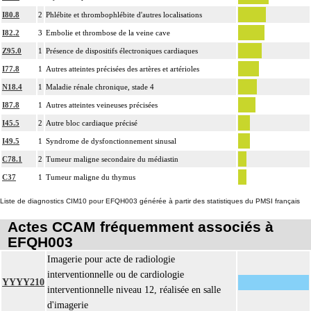
Les actes sur le thorax, par thoracotomie incluent l'évacuation de collection
I80.8
2
Phlébite et thrombophlébite d'autres localisations
4
intrathoracique associée, la pose de drain pleural et/ou péricardique.
I82.2
3
Embolie et thrombose de la veine cave
Les actes avec dérivation vasculaire [shunt] incluent la pose d'une dérivation
Z95.0
1
Présence de dispositifs électroniques cardiaques
4
inerte ou pulsée, et son ablation.
I77.8
1
Autres atteintes précisées des artères et artérioles
Facturation : les suppléments de numérisation ou la radioscopie de longue
N18.4
1
Maladie rénale chronique, stade 4
4
durée sous ampli de brillance (chapitre 19) ne peuvent pas être facturés avec les
I87.8
1
Autres atteintes veineuses précisées
actes diagnostiques ou thérapeutiques de radiologie vasculaire
I45.5
2
Autre bloc cardiaque précisé
I49.5
1
Syndrome de dysfonctionnement sinusal
C78.1
2
Tumeur maligne secondaire du médiastin
C37
1
Tumeur maligne du thymus
Liste de diagnostics CIM10 pour EFQH003 générée à partir des statistiques du PMSI français
Actes CCAM fréquemment associés à
EFQH003
Imagerie pour acte de radiologie
interventionnelle ou de cardiologie
YYYY210
interventionnelle niveau 12, réalisée en salle
d'imagerie