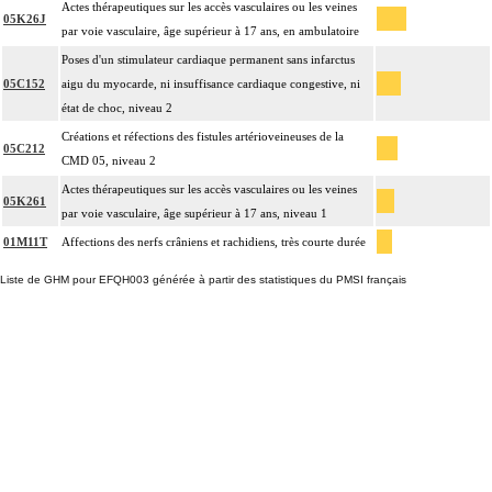
Actes thérapeutiques sur les accès vasculaires ou les veines
05K26J
par voie vasculaire, âge supérieur à 17 ans, en ambulatoire
Poses d'un stimulateur cardiaque permanent sans infarctus
05C152
aigu du myocarde, ni insuffisance cardiaque congestive, ni
état de choc, niveau 2
Créations et réfections des fistules artérioveineuses de la
05C212
CMD 05, niveau 2
Actes thérapeutiques sur les accès vasculaires ou les veines
05K261
par voie vasculaire, âge supérieur à 17 ans, niveau 1
01M11T
Affections des nerfs crâniens et rachidiens, très courte durée
Liste de GHM pour EFQH003 générée à partir des statistiques du PMSI français