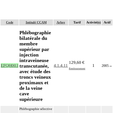
Code
Intitulé CCAM
Arbre
Tarif
Activité(s)
Actif
Phlébographie
bilatérale du
membre
supérieur par
injection
intraveineuse
129,60 €
transcutanée,
EFQH003
4.1.4.11
1
2005
→
Remboursement
avec étude des
troncs veineux
proximaux et
de la veine
cave
supérieure
Phlébographie sélective