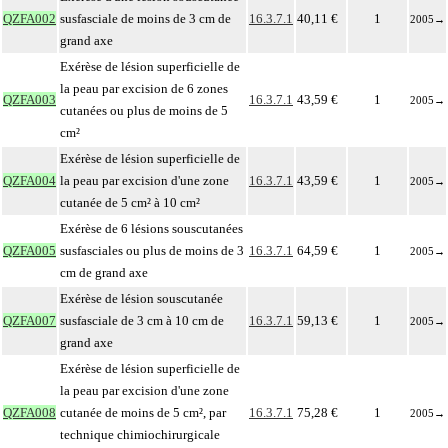
QZFA002
susfasciale de moins de 3 cm de
16.3.7.1
40,11 €
1
2005
→
grand axe
Exérèse de lésion superficielle de
la peau par excision de 6 zones
QZFA003
16.3.7.1
43,59 €
1
2005
→
cutanées ou plus de moins de 5
cm²
Exérèse de lésion superficielle de
QZFA004
la peau par excision d'une zone
16.3.7.1
43,59 €
1
2005
→
cutanée de 5 cm² à 10 cm²
Exérèse de 6 lésions souscutanées
QZFA005
susfasciales ou plus de moins de 3
16.3.7.1
64,59 €
1
2005
→
cm de grand axe
Exérèse de lésion souscutanée
QZFA007
susfasciale de 3 cm à 10 cm de
16.3.7.1
59,13 €
1
2005
→
grand axe
Exérèse de lésion superficielle de
la peau par excision d'une zone
QZFA008
cutanée de moins de 5 cm², par
16.3.7.1
75,28 €
1
2005
→
technique chimiochirurgicale