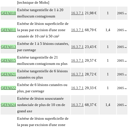
[technique de Mohs]
Exérèse tangentielle de 1 à 20
QZFA010
16.3.7.1
21,98 €
1
2005
→
molluscum contagiosum
Exérèse de lésion superficielle de
QZFA011
la peau par excision d'une zone
16.3.7.1
68,79 €
1,4
2005
→
cutanée de 10 cm² à 50 cm²
Exérèse de 1 à 5 lésions cutanées,
QZFA013
16.3.7.1
23,43 €
1
2005
→
par curetage
Exérèse tangentielle de 21
QZFA015
16.3.7.1
29,57 €
1
2005
→
molluscum contagiosum ou plus
Exérèse tangentielle de 6 lésions
QZFA021
16.3.7.1
28,72 €
1
2005
→
cutanées ou plus
Exérèse de 6 lésions cutanées ou
QZFA022
16.3.7.1
29,33 €
1
2005
→
plus, par curetage
Exérèse de lésion souscutanée
QZFA024
susfasciale de plus de 10 cm de
16.3.7.1
68,37 €
1,4
2005
→
grand axe
Exérèse de lésion superficielle de
la peau par excision d'une zone