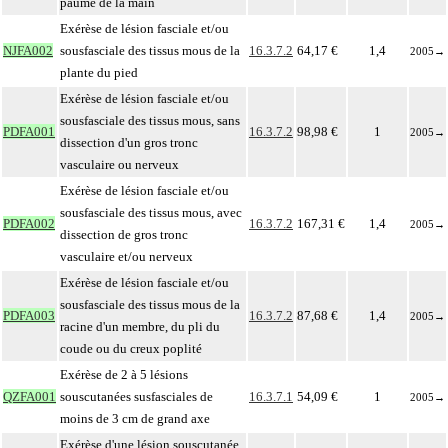
paume de la main
Exérèse de lésion fasciale et/ou
NJFA002
sousfasciale des tissus mous de la
16.3.7.2
64,17 €
1,4
2005
→
plante du pied
Exérèse de lésion fasciale et/ou
sousfasciale des tissus mous, sans
PDFA001
16.3.7.2
98,98 €
1
2005
→
dissection d'un gros tronc
vasculaire ou nerveux
Exérèse de lésion fasciale et/ou
sousfasciale des tissus mous, avec
PDFA002
16.3.7.2
167,31 €
1,4
2005
→
dissection de gros tronc
vasculaire et/ou nerveux
Exérèse de lésion fasciale et/ou
sousfasciale des tissus mous de la
PDFA003
16.3.7.2
87,68 €
1,4
2005
→
racine d'un membre, du pli du
coude ou du creux poplité
Exérèse de 2 à 5 lésions
QZFA001
souscutanées susfasciales de
16.3.7.1
54,09 €
1
2005
→
moins de 3 cm de grand axe
Exérèse d'une lésion souscutanée