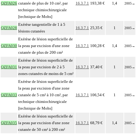
QZFA026
cutanée de plus de 10 cm², par
16.3.7.1
193,38 €
1,4
2005
→
technique chimiochirurgicale
[technique de Mohs]
Exérèse tangentielle de 1 à 5
QZFA028
16.3.7.1
25,35 €
1
2005
→
lésions cutanées
Exérèse de lésion superficielle de
QZFA030
la peau par excision d'une zone
16.3.7.1
100,28 €
1,4
2005
→
cutanée de plus de 200 cm²
Exérèse de lésion superficielle de
QZFA031
la peau par excision de 2 à 5
16.3.7.1
37,40 €
1
2005
→
zones cutanées de moins de 5 cm²
Exérèse de lésion superficielle de
la peau par excision d'une zone
QZFA033
cutanée de 5 cm² à 10 cm², par
16.3.7.1
106,54 €
1
2005
→
technique chimiochirurgicale
[technique de Mohs]
Exérèse de lésion superficielle de
QZFA035
la peau par excision d'une zone
16.3.7.1
68,79 €
1,4
2005
→
cutanée de 50 cm² à 200 cm²