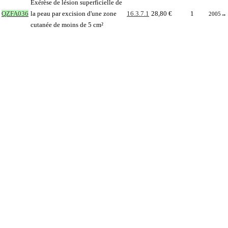
Exérèse de lésion superficielle de
QZFA036
la peau par excision d'une zone
16.3.7.1
28,80 €
1
2005
→
cutanée de moins de 5 cm²