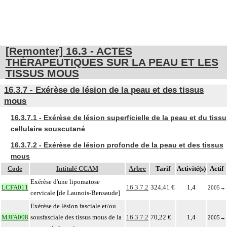
[Remonter] 16.3 - ACTES
THÉRAPEUTIQUES SUR LA PEAU ET LES
TISSUS MOUS
16.3.7 - Exérèse de lésion de la peau et des tissus
mous
16.3.7.1 - Exérèse de lésion superficielle de la peau et du tissu
cellulaire souscutané
16.3.7.2 - Exérèse de lésion profonde de la peau et des tissus
mous
Code
Intitulé CCAM
Arbre
Tarif
Activité(s)
Actif
Exérèse d'une lipomatose
LCFA011
16.3.7.2
324,41 €
1,4
2005
→
cervicale [de Launois-Bensaude]
Exérèse de lésion fasciale et/ou
MJFA008
sousfasciale des tissus mous de la
16.3.7.2
70,22 €
1,4
2005
→