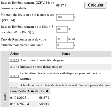
Base de Remboursement (QZFA024) de
Calculer
68.37 €
l'assurance maladie
Montant du devis ou de la facture (avec
€
QZFA024)
Base de Remboursement de la Sécurité
%
Sociale (BR ou BRSS)
(?)
%BR+
Taux de Remboursement de votre
mutuelle/complémentaire santé
€
Arbre
Notes
Avec ou sans : résection de peau
16.3.7.1
Indication : acte thérapeutique
16.3.7.1
Facturation : les actes à visée esthétique ne peuvent pas être
16.3.7.1
facturés
À l'exclusion de : excision de lésion infectieuse diffuse de la peau et des tissus
16.3.7
Date d'effet
mous (cf 16.03.02)
Activité
Tarif
Tarifs
01/01/2025
Comprend : exérèse
1
68,37 €
- de kyste
01/01/2025
4
50,93 €
- de tumeur