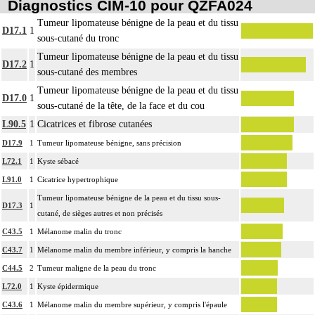
Diagnostics CIM-10 pour QZFA024
- les organes génitaux externes et le périnée (cf chapitre 08)
Tumeur lipomateuse bénigne de la peau et du tissu
Par atteinte superficielle [susfasciale] de la peau, on entend : toute atteinte de
D17.1
1
sous-cutané du tronc
16
l'épiderme, du derme et/ou du tissu cellulaire souscutané ne dépassant pas le
Tumeur lipomateuse bénigne de la peau et du tissu
fascia superficiel.
D17.2
1
sous-cutané des membres
Par atteinte profonde de la peau et des tissus mous, on entend : atteinte
Tumeur lipomateuse bénigne de la peau et du tissu
16
pluritissulaire de la peau et des tissus mous, atteignant le fascia superficiel
D17.0
1
sous-cutané de la tête, de la face et du cou
[fasciale] ou le dépassant [sousfasciale].
L90.5
1
Cicatrices et fibrose cutanées
D17.9
1
Tumeur lipomateuse bénigne, sans précision
L72.1
1
Kyste sébacé
L91.0
1
Cicatrice hypertrophique
Tumeur lipomateuse bénigne de la peau et du tissu sous-
D17.3
1
cutané, de sièges autres et non précisés
C43.5
1
Mélanome malin du tronc
C43.7
1
Mélanome malin du membre inférieur, y compris la hanche
C44.5
2
Tumeur maligne de la peau du tronc
L72.0
1
Kyste épidermique
C43.6
1
Mélanome malin du membre supérieur, y compris l'épaule