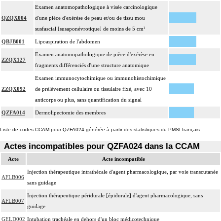
Examen anatomopathologique à visée carcinologique
QZQX004
d'une pièce d'exérèse de peau et/ou de tissu mou
susfascial [susaponévrotique] de moins de 5 cm²
QBJB001
Lipoaspiration de l'abdomen
Examen anatomopathologique de pièce d'exérèse en
ZZQX127
fragments différenciés d'une structure anatomique
Examen immunocytochimique ou immunohistochimique
ZZQX092
de prélèvement cellulaire ou tissulaire fixé, avec 10
anticorps ou plus, sans quantification du signal
QZFA014
Dermolipectomie des membres
Liste de codes CCAM pour QZFA024 générée à partir des statistiques du PMSI français
Actes incompatibles pour QZFA024 dans la CCAM
Acte
Acte incompatible
Injection thérapeutique intrathécale d'agent pharmacologique, par voie transcutanée
AFLB006
sans guidage
Injection thérapeutique péridurale [épidurale] d'agent pharmacologique, sans
AFLB007
guidage
GELD002
Intubation trachéale en dehors d'un bloc médicotechnique