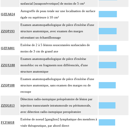
susfascial [susaponévrotique] de moins de 5 cm²
Autogreffe de peau totale sur une localisation de surface
QZEA024
égale ou supérieure à 10 cm²
Examen anatomopathologique de pièce d'exérèse d'une
ZZQP193
structure anatomique, avec examen des marges
nécessitant un échantillonnage
Exérèse de 2 à 5 lésions souscutanées susfasciales de
QZFA001
moins de 3 cm de grand axe
Examen anatomopathologique de pièce d'exérèse
ZZQX188
monobloc ou en fragments non différenciés, d'une
structure anatomique
Examen anatomopathologique de pièce d'exérèse d'une
ZZQP188
structure anatomique, sans examen des marges ou de
recoupe
Détection radio-isotopique préopératoire de lésion par
ZZQL013
injection transcutanée intratumorale ou péritumorale,
avec détection radio-isotopique peropératoire
Exérèse de noeud [ganglion] lymphatique des membres à
FCFA018
visée thérapeutique, par abord direct