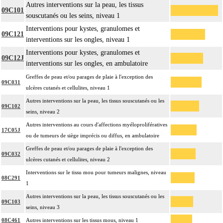
Autres interventions sur la peau, les tissus
09C101
souscutanés ou les seins, niveau 1
Interventions pour kystes, granulomes et
09C121
interventions sur les ongles, niveau 1
Interventions pour kystes, granulomes et
09C12J
interventions sur les ongles, en ambulatoire
Greffes de peau et/ou parages de plaie à l'exception des
09C031
ulcères cutanés et cellulites, niveau 1
Autres interventions sur la peau, les tissus souscutanés ou les
09C102
seins, niveau 2
Autres interventions au cours d'affections myéloprolifératives
17C05J
ou de tumeurs de siège imprécis ou diffus, en ambulatoire
Greffes de peau et/ou parages de plaie à l'exception des
09C032
ulcères cutanés et cellulites, niveau 2
Interventions sur le tissu mou pour tumeurs malignes, niveau
08C291
1
Autres interventions sur la peau, les tissus souscutanés ou les
09C103
seins, niveau 3
08C461
Autres interventions sur les tissus mous, niveau 1