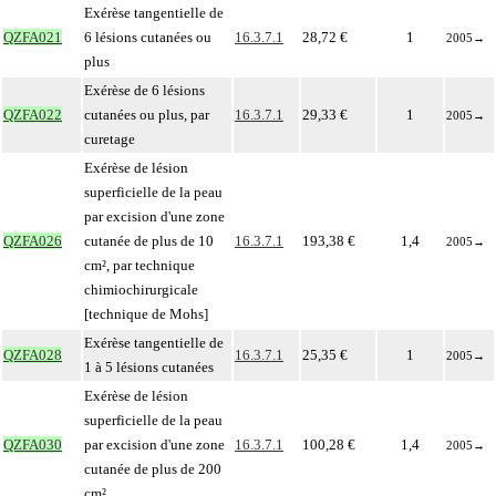
Exérèse tangentielle de
QZFA021
6 lésions cutanées ou
16.3.7.1
28,72 €
1
2005
→
plus
Exérèse de 6 lésions
QZFA022
cutanées ou plus, par
16.3.7.1
29,33 €
1
2005
→
curetage
Exérèse de lésion
superficielle de la peau
par excision d'une zone
QZFA026
cutanée de plus de 10
16.3.7.1
193,38 €
1,4
2005
→
cm², par technique
chimiochirurgicale
[technique de Mohs]
Exérèse tangentielle de
QZFA028
16.3.7.1
25,35 €
1
2005
→
1 à 5 lésions cutanées
Exérèse de lésion
superficielle de la peau
QZFA030
par excision d'une zone
16.3.7.1
100,28 €
1,4
2005
→
cutanée de plus de 200
cm²