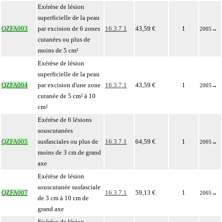
Exérèse de lésion
superficielle de la peau
QZFA003
par excision de 6 zones
16.3.7.1
43,59 €
1
2005
→
cutanées ou plus de
moins de 5 cm²
Exérèse de lésion
superficielle de la peau
QZFA004
par excision d'une zone
16.3.7.1
43,59 €
1
2005
→
cutanée de 5 cm² à 10
cm²
Exérèse de 6 lésions
souscutanées
QZFA005
susfasciales ou plus de
16.3.7.1
64,59 €
1
2005
→
moins de 3 cm de grand
axe
Exérèse de lésion
souscutanée susfasciale
QZFA007
16.3.7.1
59,13 €
1
2005
→
de 3 cm à 10 cm de
grand axe
Exérèse de lésion