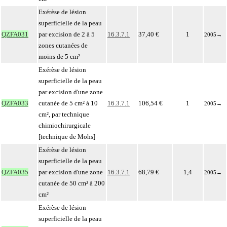
Exérèse de lésion
superficielle de la peau
QZFA031
par excision de 2 à 5
16.3.7.1
37,40 €
1
2005
→
zones cutanées de
moins de 5 cm²
Exérèse de lésion
superficielle de la peau
par excision d'une zone
QZFA033
cutanée de 5 cm² à 10
16.3.7.1
106,54 €
1
2005
→
cm², par technique
chimiochirurgicale
[technique de Mohs]
Exérèse de lésion
superficielle de la peau
QZFA035
par excision d'une zone
16.3.7.1
68,79 €
1,4
2005
→
cutanée de 50 cm² à 200
cm²
Exérèse de lésion
superficielle de la peau