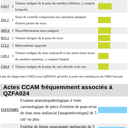
Tumeur maligne de la peau du membre inférieur, y compris
C44.7
2
la hanche
Soins de contrôle comprenant une opération plastique
Z42.2
1
d'autres parties du tronc
Q85.0
1
Neurofibromatose (non maligne)
D23.5
1
Tumeur bénigne de la peau du tronc
L73.2
1
Hidrosadénite suppurée
Tumeur maligne du tissu conjonctif et des autres tissus mous
C49.1
2
du membre supérieur, y compris l'épaule
C44.4
2
Tumeur maligne de la peau du cuir chevelu et du cou
Liste de diagnostics CIM10 pour QZFA024 générée à partir des statistiques du PMSI français
Actes CCAM fréquemment associés à
QZFA024
Examen anatomopathologique à visée
carcinologique de pièce d'exérèse de peau et/ou
QZQX005
de tissu mou susfascial [susaponévrotique] de 5
cm² ou plus
Exérèse de lésion souscutanée susfasciale de 3