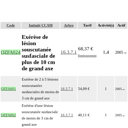
Code
Intitulé CCAM
Arbre
Tarif
Activité(s)
Actif
Exérèse de
lésion
68,37 €
souscutanée
QZFA024
16.3.7.1
1,4
2005
→
susfasciale de
Remboursement
plus de 10 cm
de grand axe
Exérèse de 2 à 5 lésions
souscutanées
QZFA001
16.3.7.1
54,09 €
1
2005
→
susfasciales de moins de
3 cm de grand axe
Exérèse d'une lésion
souscutanée susfasciale
QZFA002
16.3.7.1
40,11 €
1
2005
→
de moins de 3 cm de
grand axe