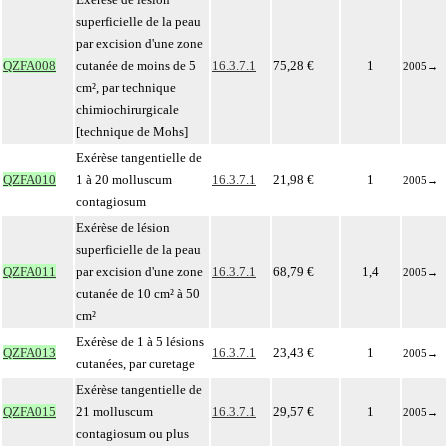
superficielle de la peau
par excision d'une zone
QZFA008
cutanée de moins de 5
16.3.7.1
75,28 €
1
2005
→
cm², par technique
chimiochirurgicale
[technique de Mohs]
Exérèse tangentielle de
QZFA010
1 à 20 molluscum
16.3.7.1
21,98 €
1
2005
→
contagiosum
Exérèse de lésion
superficielle de la peau
QZFA011
par excision d'une zone
16.3.7.1
68,79 €
1,4
2005
→
cutanée de 10 cm² à 50
cm²
Exérèse de 1 à 5 lésions
QZFA013
16.3.7.1
23,43 €
1
2005
→
cutanées, par curetage
Exérèse tangentielle de
QZFA015
21 molluscum
16.3.7.1
29,57 €
1
2005
→
contagiosum ou plus