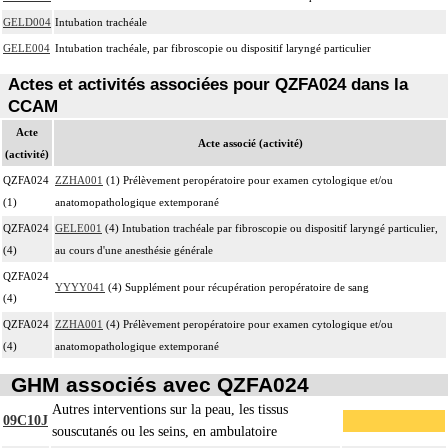
GELD004
Intubation trachéale
GELE004
Intubation trachéale, par fibroscopie ou dispositif laryngé particulier
Actes et activités associées pour QZFA024 dans la
CCAM
Acte
Acte associé (activité)
(activité)
QZFA024
ZZHA001
(1) Prélèvement peropératoire pour examen cytologique et/ou
(1)
anatomopathologique extemporané
QZFA024
GELE001
(4) Intubation trachéale par fibroscopie ou dispositif laryngé particulier,
(4)
au cours d'une anesthésie générale
QZFA024
YYYY041
(4) Supplément pour récupération peropératoire de sang
(4)
QZFA024
ZZHA001
(4) Prélèvement peropératoire pour examen cytologique et/ou
(4)
anatomopathologique extemporané
GHM associés avec QZFA024
Autres interventions sur la peau, les tissus
09C10J
souscutanés ou les seins, en ambulatoire