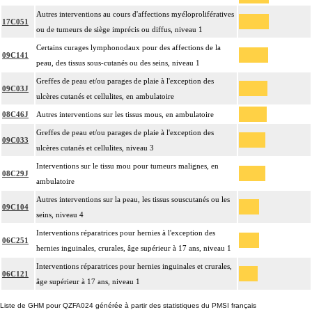
Autres interventions au cours d'affections myéloprolifératives
17C051
ou de tumeurs de siège imprécis ou diffus, niveau 1
Certains curages lymphonodaux pour des affections de la
09C141
peau, des tissus sous-cutanés ou des seins, niveau 1
Greffes de peau et/ou parages de plaie à l'exception des
09C03J
ulcères cutanés et cellulites, en ambulatoire
08C46J
Autres interventions sur les tissus mous, en ambulatoire
Greffes de peau et/ou parages de plaie à l'exception des
09C033
ulcères cutanés et cellulites, niveau 3
Interventions sur le tissu mou pour tumeurs malignes, en
08C29J
ambulatoire
Autres interventions sur la peau, les tissus souscutanés ou les
09C104
seins, niveau 4
Interventions réparatrices pour hernies à l'exception des
06C251
hernies inguinales, crurales, âge supérieur à 17 ans, niveau 1
Interventions réparatrices pour hernies inguinales et crurales,
06C121
âge supérieur à 17 ans, niveau 1
Liste de GHM pour QZFA024 générée à partir des statistiques du PMSI français