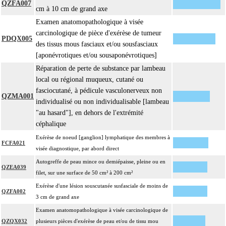
QZFA007
cm à 10 cm de grand axe
Examen anatomopathologique à visée
carcinologique de pièce d'exérèse de tumeur
PDQX005
des tissus mous fasciaux et/ou sousfasciaux
[aponévrotiques et/ou sousaponévrotiques]
Réparation de perte de substance par lambeau
local ou régional muqueux, cutané ou
fasciocutané, à pédicule vasculonerveux non
QZMA001
individualisé ou non individualisable [lambeau
"au hasard"], en dehors de l'extrémité
céphalique
Exérèse de noeud [ganglion] lymphatique des membres à
FCFA021
visée diagnostique, par abord direct
Autogreffe de peau mince ou demiépaisse, pleine ou en
QZEA039
filet, sur une surface de 50 cm² à 200 cm²
Exérèse d'une lésion souscutanée susfasciale de moins de
QZFA002
3 cm de grand axe
Examen anatomopathologique à visée carcinologique de
QZQX032
plusieurs pièces d'exérèse de peau et/ou de tissu mou