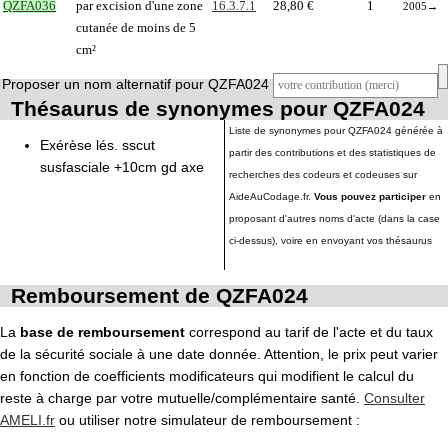
QZFA036
par excision d'une zone
16.3.7.1
28,80 €
1
2005
→
cutanée de moins de 5
cm²
Proposer un nom alternatif pour QZFA024
Thésaurus de synonymes pour QZFA024
Liste de synonymes pour QZFA024 générée à
Exérèse lés. sscut
partir des contributions et des statistiques de
susfasciale +10cm gd axe
recherches des codeurs et codeuses sur
AideAuCodage.fr.
Vous pouvez participer
en
proposant d'autres noms d'acte (dans la case
ci-dessus), voire en envoyant vos thésaurus
Remboursement de QZFA024
La
base de remboursement
correspond au tarif de l'acte et du taux
de la sécurité sociale à une date donnée. Attention, le prix peut varier
en fonction de coefficients modificateurs qui modifient le calcul du
reste à charge par votre mutuelle/complémentaire santé.
Consulter
AMELI.fr
ou utiliser notre simulateur de remboursement :