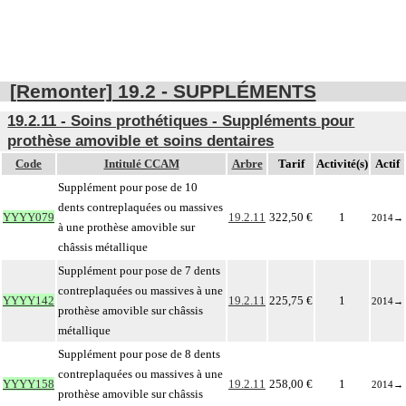
[Remonter] 19.2 - SUPPLÉMENTS
19.2.11 - Soins prothétiques - Suppléments pour
prothèse amovible et soins dentaires
Code
Intitulé CCAM
Arbre
Tarif
Activité(s)
Actif
Supplément pour pose de 10
dents contreplaquées ou massives
YYYY079
19.2.11
322,50 €
1
2014
→
à une prothèse amovible sur
châssis métallique
Supplément pour pose de 7 dents
contreplaquées ou massives à une
YYYY142
19.2.11
225,75 €
1
2014
→
prothèse amovible sur châssis
métallique
Supplément pour pose de 8 dents
contreplaquées ou massives à une
YYYY158
19.2.11
258,00 €
1
2014
→
prothèse amovible sur châssis