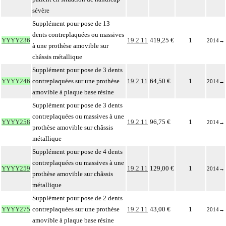
sévère
Supplément pour pose de 13
dents contreplaquées ou massives
YYYY236
19.2.11
419,25 €
1
2014
→
à une prothèse amovible sur
châssis métallique
Supplément pour pose de 3 dents
YYYY246
contreplaquées sur une prothèse
19.2.11
64,50 €
1
2014
→
amovible à plaque base résine
Supplément pour pose de 3 dents
contreplaquées ou massives à une
YYYY258
19.2.11
96,75 €
1
2014
→
prothèse amovible sur châssis
métallique
Supplément pour pose de 4 dents
contreplaquées ou massives à une
YYYY259
19.2.11
129,00 €
1
2014
→
prothèse amovible sur châssis
métallique
Supplément pour pose de 2 dents
YYYY275
contreplaquées sur une prothèse
19.2.11
43,00 €
1
2014
→
amovible à plaque base résine