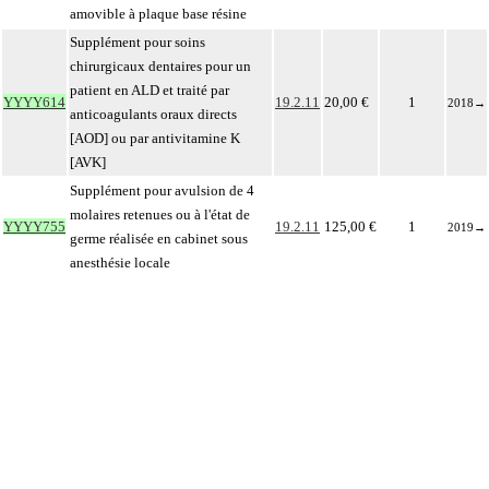
amovible à plaque base résine
Supplément pour soins
chirurgicaux dentaires pour un
patient en ALD et traité par
YYYY614
19.2.11
20,00 €
1
2018
→
anticoagulants oraux directs
[AOD] ou par antivitamine K
[AVK]
Supplément pour avulsion de 4
molaires retenues ou à l'état de
YYYY755
19.2.11
125,00 €
1
2019
→
germe réalisée en cabinet sous
anesthésie locale