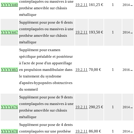
contreplaquées ou massives à une
YYYY440
19.2.11
161,25 €
1
2014
→
prothèse amovible sur châssis
métallique
Supplément pour pose de 6 dents
contreplaquées ou massives à une
YYYY447
19.2.11
193,50 €
1
2014
→
prothèse amovible sur châssis
métallique
Supplément pour examen
spécifique préalable et postérieur
à l'acte de pose d'un appareillage
YYYY465
en propulsion mandibulaire dans
19.2.11
70,00 €
1
2016
→
le traitement du syndrome
d'apnées-hypopnées obstructives
du sommeil
Supplément pour pose de 9 dents
contreplaquées ou massives à une
YYYY476
19.2.11
290,25 €
1
2014
→
prothèse amovible sur châssis
métallique
Supplément pour pose de 4 dents
YYYY478
contreplaquées sur une prothèse
19.2.11
86,00 €
1
2014
→