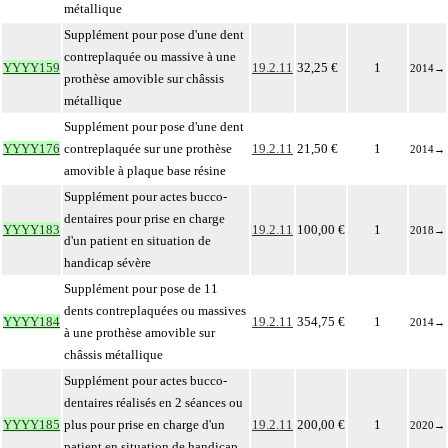
métallique
Supplément pour pose d'une dent
contreplaquée ou massive à une
YYYY159
19.2.11
32,25 €
1
2014
→
prothèse amovible sur châssis
métallique
Supplément pour pose d'une dent
YYYY176
contreplaquée sur une prothèse
19.2.11
21,50 €
1
2014
→
amovible à plaque base résine
Supplément pour actes bucco-
dentaires pour prise en charge
YYYY183
19.2.11
100,00 €
1
2018
→
d'un patient en situation de
handicap sévère
Supplément pour pose de 11
dents contreplaquées ou massives
YYYY184
19.2.11
354,75 €
1
2014
→
à une prothèse amovible sur
châssis métallique
Supplément pour actes bucco-
dentaires réalisés en 2 séances ou
YYYY185
plus pour prise en charge d'un
19.2.11
200,00 €
1
2020
→
patient en situation de handicap