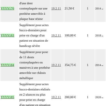
d'une dent
YYYY176
contreplaquée sur une
19.2.11
21,50 €
1
2014
→
prothèse amovible à
plaque base résine
Supplément pour actes
bucco-dentaires pour
YYYY183
prise en charge d'un
19.2.11
100,00 €
1
2018
→
patient en situation de
handicap sévère
Supplément pour pose
de 11 dents
contreplaquées ou
YYYY184
19.2.11
354,75 €
1
2014
→
massives à une prothèse
amovible sur châssis
métallique
Supplément pour actes
bucco-dentaires réalisés
en 2 séances ou plus
YYYY185
19.2.11
200,00 €
1
2020
→
pour prise en charge
d'un patient en situation