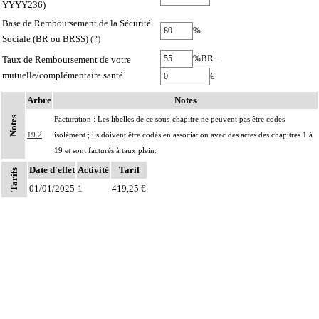
YYYY236)
Base de Remboursement de la Sécurité
%
Sociale (BR ou BRSS)
(?)
%BR+
Taux de Remboursement de votre
mutuelle/complémentaire santé
€
Arbre
Notes
Notes
Facturation : Les libellés de ce sous-chapitre ne peuvent pas être codés
19.2
isolément ; ils doivent être codés en association avec des actes des chapitres 1 à
19 et sont facturés à taux plein.
Date d'effet
Activité
Tarif
Tarifs
01/01/2025
1
419,25 €