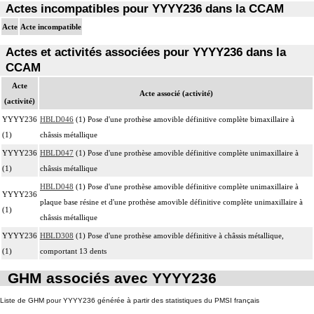
Actes incompatibles pour YYYY236 dans la CCAM
Acte
Acte incompatible
Actes et activités associées pour YYYY236 dans la
CCAM
Acte
Acte associé (activité)
(activité)
YYYY236
HBLD046
(1) Pose d'une prothèse amovible définitive complète bimaxillaire à
(1)
châssis métallique
YYYY236
HBLD047
(1) Pose d'une prothèse amovible définitive complète unimaxillaire à
(1)
châssis métallique
HBLD048
(1) Pose d'une prothèse amovible définitive complète unimaxillaire à
YYYY236
plaque base résine et d'une prothèse amovible définitive complète unimaxillaire à
(1)
châssis métallique
YYYY236
HBLD308
(1) Pose d'une prothèse amovible définitive à châssis métallique,
(1)
comportant 13 dents
GHM associés avec YYYY236
Liste de GHM pour YYYY236 générée à partir des statistiques du PMSI français