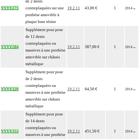
de 2 dents
YYYY275
contreplaquées sur une
19.2.11
43,00 €
1
2014
→
prothèse amovible à
plaque base résine
Supplément pour pose
de 12 dents
contreplaquées ou
YYYY284
19.2.11
387,00 €
1
2014
→
massives à une prothèse
amovible sur châssis
métallique
Supplément pour pose
de 2 dents
contreplaquées ou
YYYY329
19.2.11
64,50 €
1
2014
→
massives à une prothèse
amovible sur châssis
métallique
Supplément pour pose
de 14 dents
contreplaquées ou
YYYY353
19.2.11
451,50 €
1
2014
→
massives à une prothèse