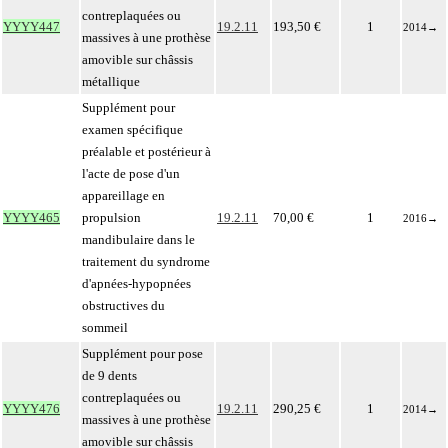
contreplaquées ou
YYYY447
19.2.11
193,50 €
1
2014
→
massives à une prothèse
amovible sur châssis
métallique
Supplément pour
examen spécifique
préalable et postérieur à
l'acte de pose d'un
appareillage en
YYYY465
propulsion
19.2.11
70,00 €
1
2016
→
mandibulaire dans le
traitement du syndrome
d'apnées-hypopnées
obstructives du
sommeil
Supplément pour pose
de 9 dents
contreplaquées ou
YYYY476
19.2.11
290,25 €
1
2014
→
massives à une prothèse
amovible sur châssis