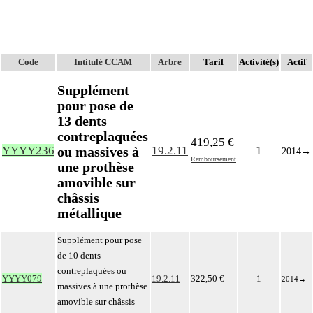
Code
Intitulé CCAM
Arbre
Tarif
Activité(s)
Actif
Supplément
pour pose de
13 dents
contreplaquées
419,25 €
ou massives à
YYYY236
19.2.11
1
2014
→
Remboursement
une prothèse
amovible sur
châssis
métallique
Supplément pour pose
de 10 dents
contreplaquées ou
YYYY079
19.2.11
322,50 €
1
2014
→
massives à une prothèse
amovible sur châssis