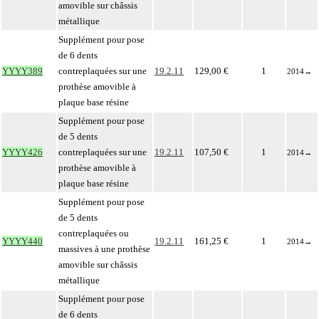
amovible sur châssis
métallique
Supplément pour pose
de 6 dents
YYYY389
contreplaquées sur une
19.2.11
129,00 €
1
2014
→
prothèse amovible à
plaque base résine
Supplément pour pose
de 5 dents
YYYY426
contreplaquées sur une
19.2.11
107,50 €
1
2014
→
prothèse amovible à
plaque base résine
Supplément pour pose
de 5 dents
contreplaquées ou
YYYY440
19.2.11
161,25 €
1
2014
→
massives à une prothèse
amovible sur châssis
métallique
Supplément pour pose
de 6 dents