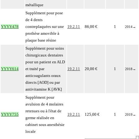
métallique
Supplément pour pose
de 4 dents
YYYY478
contreplaquées sur une
19.2.11
86,00 €
1
2014
→
prothèse amovible à
plaque base résine
Supplément pour soins
chirurgicaux dentaires
pour un patient en ALD
YYYY614
et traité par
19.2.11
20,00 €
1
2018
→
anticoagulants oraux
directs [AOD] ou par
antivitamine K [AVK]
Supplément pour
avulsion de 4 molaires
retenues ou à l'état de
YYYY755
19.2.11
125,00 €
1
2019
→
germe réalisée en
cabinet sous anesthésie
locale