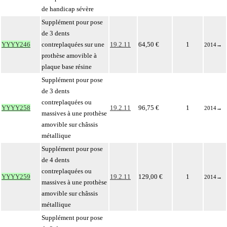
de handicap sévère
Supplément pour pose
de 3 dents
YYYY246
contreplaquées sur une
19.2.11
64,50 €
1
2014
→
prothèse amovible à
plaque base résine
Supplément pour pose
de 3 dents
contreplaquées ou
YYYY258
19.2.11
96,75 €
1
2014
→
massives à une prothèse
amovible sur châssis
métallique
Supplément pour pose
de 4 dents
contreplaquées ou
YYYY259
19.2.11
129,00 €
1
2014
→
massives à une prothèse
amovible sur châssis
métallique
Supplément pour pose