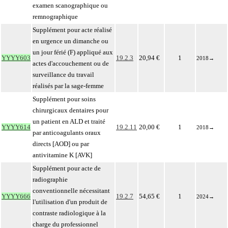
examen scanographique ou
remnographique
Supplément pour acte réalisé
en urgence un dimanche ou
un jour férié (F) appliqué aux
YYYY603
19.2.3
20,94 €
1
2018
→
actes d'accouchement ou de
surveillance du travail
réalisés par la sage-femme
Supplément pour soins
chirurgicaux dentaires pour
un patient en ALD et traité
YYYY614
19.2.11
20,00 €
1
2018
→
par anticoagulants oraux
directs [AOD] ou par
antivitamine K [AVK]
Supplément pour acte de
radiographie
conventionnelle nécessitant
YYYY666
19.2.7
54,65 €
1
2024
→
l'utilisation d'un produit de
contraste radiologique à la
charge du professionnel