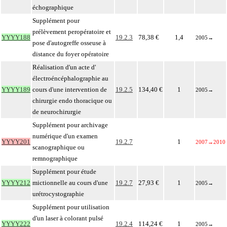
échographique
Supplément pour
prélèvement peropératoire et
YYYY188
19.2.3
78,38 €
1,4
2005
→
pose d'autogreffe osseuse à
distance du foyer opératoire
Réalisation d'un acte d'
électroéncéphalographie au
YYYY189
cours d'une intervention de
19.2.5
134,40 €
1
2005
→
chirurgie endo thoracique ou
de neurochirurgie
Supplément pour archivage
numérique d'un examen
YYYY201
19.2.7
1
2007
→
2010
scanographique ou
remnographique
Supplément pour étude
YYYY212
mictionnelle au cours d'une
19.2.7
27,93 €
1
2005
→
urétrocystographie
Supplément pour utilisation
d'un laser à colorant pulsé
YYYY222
19.2.4
114,24 €
1
2005
→