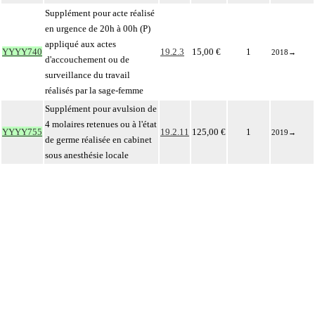
Supplément pour acte réalisé
en urgence de 20h à 00h (P)
appliqué aux actes
YYYY740
19.2.3
15,00 €
1
2018
→
d'accouchement ou de
surveillance du travail
réalisés par la sage-femme
Supplément pour avulsion de
4 molaires retenues ou à l'état
YYYY755
19.2.11
125,00 €
1
2019
→
de germe réalisée en cabinet
sous anesthésie locale