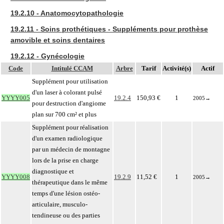
19.2.10 - Anatomocytopathologie
19.2.11 - Soins prothétiques - Suppléments pour prothèse
amovible et soins dentaires
19.2.12 - Gynécologie
Code
Intitulé CCAM
Arbre
Tarif
Activité(s)
Actif
Supplément pour utilisation
d'un laser à colorant pulsé
YYYY005
19.2.4
150,93 €
1
2005
→
pour destruction d'angiome
plan sur 700 cm² et plus
Supplément pour réalisation
d'un examen radiologique
par un médecin de montagne
lors de la prise en charge
diagnostique et
YYYY008
19.2.9
11,52 €
1
2005
→
thérapeutique dans le même
temps d'une lésion ostéo-
articulaire, musculo-
tendineuse ou des parties