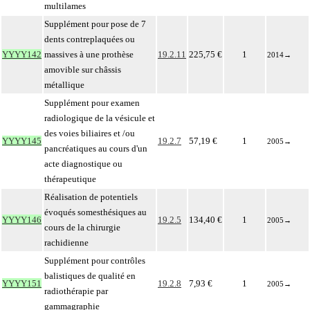
multilames
Supplément pour pose de 7
dents contreplaquées ou
YYYY142
massives à une prothèse
19.2.11
225,75 €
1
2014
→
amovible sur châssis
métallique
Supplément pour examen
radiologique de la vésicule et
des voies biliaires et /ou
YYYY145
19.2.7
57,19 €
1
2005
→
pancréatiques au cours d'un
acte diagnostique ou
thérapeutique
Réalisation de potentiels
évoqués somesthésiques au
YYYY146
19.2.5
134,40 €
1
2005
→
cours de la chirurgie
rachidienne
Supplément pour contrôles
balistiques de qualité en
YYYY151
19.2.8
7,93 €
1
2005
→
radiothérapie par
gammagraphie