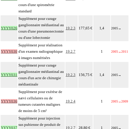
cours d'une spirométrie
standard
Supplément pour curage
ganglionnaire médiastinal au
YYYY026
19.2.3
177,65 €
1,4
2005
→
cours d'une pneumonectomie
ou d'une lobectomie
Supplément pour réalisation
YYYY030
d'un examen radiographique
19.2.7
1
2005
→
2011
à images numérisées
Supplément pour curage
ganglionnaire médiastinal au
YYYY031
19.2.3
156,75 €
1,4
2005
→
cours d'un acte de chirurgie
médiastinale
Supplément pour exérèse de
nævi cellulaires ou de
YYYY036
19.2.4
1
2005
→
2009
tumeurs cutanées malignes
de moins de 5 cm²
Supplément pour injection
sus pubienne de produit de
YYYY037
19.2.7
28,80 €
1
2005
→