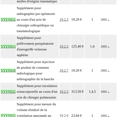
molles d'origine traumatique
Supplément pour
radiographie per opératoire
YYYY012
au cours d'un acte de
19.2.3
19,29 €
1
2005
→
chirurgie orthopédique ou
traumatologique
Supplément pour
prélèvement peropératoire
YYYY013
19.2.3
125,40 €
1,4
2005
→
d'autogreffe veineuse
saphène
Supplément pour injection
de produit de contraste
YYYY019
19.2.7
19,20 €
1
2005
→
radiologique pour
arthrographie de la hanche
Supplément pour circulation
YYYY022
extracorporelle au cours d'un
19.2.3
313,50 €
1,4,5
2005
→
acte de chirugie pulmonaire
Supplément pour mesure du
volume résiduel de la
YYYY025
ventilation maximale au
19.2.6
23,04 €
1
2005
→