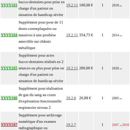
bucco-dentaires pour prise en
YYYY183
19.2.11
100,00 €
1
2018
→
charge d'un patient en
situation de handicap sévère
Supplément pour pose de 11
dents contreplaquées ou
YYYY184
massives à une prothèse
19.2.11
354,75 €
1
2014
→
amovible sur châssis
métallique
Supplément pour actes
bucco-dentaires réalisés en 2
YYYY185
séances ou plus pour prise en
19.2.11
200,00 €
1
2020
→
charge d'un patient en
situation de handicap sévère
Supplément pour réalisation
de gaz du sang au cours
YYYY186
19.2.6
26,88 €
1
2005
→
d'exploration fonctionnelle
respiratoire niveau 2
Supplément pour archivage
numérique d'un examen
YYYY187
19.2.7
1
2007
→
2010
radiographique ou