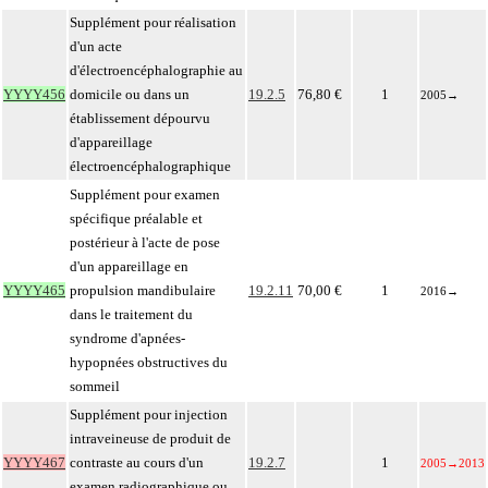
Supplément pour réalisation
d'un acte
d'électroencéphalographie au
YYYY456
domicile ou dans un
19.2.5
76,80 €
1
2005
→
établissement dépourvu
d'appareillage
électroencéphalographique
Supplément pour examen
spécifique préalable et
postérieur à l'acte de pose
d'un appareillage en
YYYY465
propulsion mandibulaire
19.2.11
70,00 €
1
2016
→
dans le traitement du
syndrome d'apnées-
hypopnées obstructives du
sommeil
Supplément pour injection
intraveineuse de produit de
YYYY467
contraste au cours d'un
19.2.7
1
2005
→
2013
examen radiographique ou