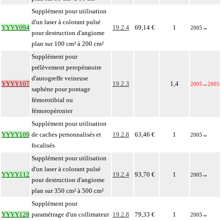
Supplément pour utilisation
d'un laser à colorant pulsé
YYYY094
19.2.4
69,14 €
1
2005
→
pour destruction d'angiome
plan sur 100 cm² à 200 cm²
Supplément pour
prélèvement peropératoire
d'autogreffe veineuse
YYYY107
19.2.3
1,4
2005
→
2005
saphène pour pontage
fémorotibial ou
fémoropéronier
Supplément pour utilisation
YYYY109
de caches personnalisés et
19.2.8
63,46 €
1
2005
→
focalisés
Supplément pour utilisation
d'un laser à colorant pulsé
YYYY112
19.2.4
93,70 €
1
2005
→
pour destruction d'angiome
plan sur 350 cm² à 500 cm²
Supplément pour
YYYY128
paramétrage d'un collimateur
19.2.8
79,33 €
1
2005
→