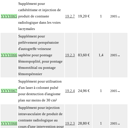
Supplément pour
cathétérisme et injection de
YYYY065
produit de contraste
19.2.7
19,20 €
1
2005
→
radiologique dans les voies
lacrymales
Supplément pour
prélèvement peropératoire
d'autogreffe veineuse
YYYY066
saphène pour pontage
19.2.3
83,60 €
1,4
2005
→
fémoropoplité, pour pontage
fémorotibial ou pontage
fémoropéronier
Supplément pour utilisation
d'un laser à colorant pulsé
YYYY067
19.2.4
24,96 €
1
2005
→
pour destruction d'angiome
plan sur moins de 30 cm²
Supplément pour injection
intravasculaire de produit de
contraste radiologique au
YYYY068
19.2.3
28,80 €
1
2005
→
cours d'une intervention pour