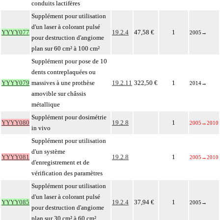
conduits lactifères
Supplément pour utilisation
d'un laser à colorant pulsé
YYYY077
19.2.4
47,58 €
1
2005
→
pour destruction d'angiome
plan sur 60 cm² à 100 cm²
Supplément pour pose de 10
dents contreplaquées ou
YYYY079
massives à une prothèse
19.2.11
322,50 €
1
2014
→
amovible sur châssis
métallique
Supplément pour dosimétrie
YYYY080
19.2.8
1
2005
→
2010
in vivo
Supplément pour utilisation
d'un système
YYYY081
19.2.8
1
2005
→
2010
d'enregistrement et de
vérification des paramètres
Supplément pour utilisation
d'un laser à colorant pulsé
YYYY085
19.2.4
37,94 €
1
2005
→
pour destruction d'angiome
plan sur 30 cm² à 60 cm²