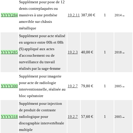
Supplément pour pose de 12
dents contreplaquées ou
YYYY284
massives à une prothèse
19.2.11
387,00 €
1
2014
→
amovible sur châssis
métallique
Supplément pour acte réalisé
en urgence entre 00h et 08h
(S) appliqué aux actes
YYYY285
19.2.3
40,00 €
1
2018
→
d'accouchement ou de
surveillance du travail
réalisés par la sage-femme
Supplément pour imagerie
pour acte de radiologie
YYYY300
19.2.7
79,80 €
1
2005
→
interventionnelle, réalisée au
bloc opératoire
Supplément pour injection
de produit de contraste
YYYY318
radiologique pour
19.2.7
57,60 €
1
2005
→
discographie intervertébrale
multiple