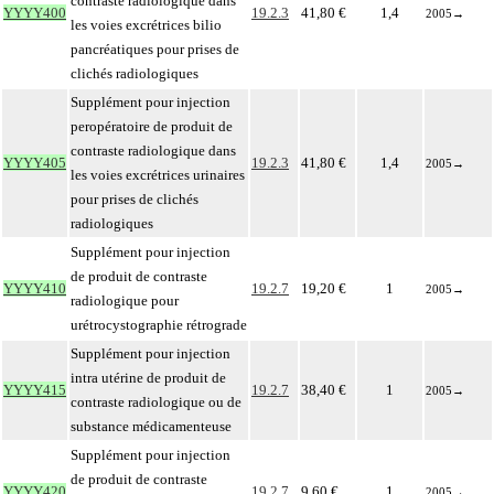
contraste radiologique dans
YYYY400
19.2.3
41,80 €
1,4
2005
→
les voies excrétrices bilio
pancréatiques pour prises de
clichés radiologiques
Supplément pour injection
peropératoire de produit de
contraste radiologique dans
YYYY405
19.2.3
41,80 €
1,4
2005
→
les voies excrétrices urinaires
pour prises de clichés
radiologiques
Supplément pour injection
de produit de contraste
YYYY410
19.2.7
19,20 €
1
2005
→
radiologique pour
urétrocystographie rétrograde
Supplément pour injection
intra utérine de produit de
YYYY415
19.2.7
38,40 €
1
2005
→
contraste radiologique ou de
substance médicamenteuse
Supplément pour injection
de produit de contraste
YYYY420
19.2.7
9,60 €
1
2005
→