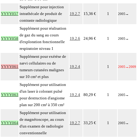
Supplément pour injection
YYYY057
intrathécale de produit de
19.2.7
15,36 €
1
2005
→
contraste radiologique
Supplément pour réalisation
de gaz du sang au cours
YYYY058
19.2.6
24,96 €
1
2005
→
d'exploration fonctionnelle
respiratoire niveau 1
Supplément pour exérèse de
nævi cellulaires ou de
YYYY061
19.2.4
1
2005
→
2009
tumeurs cutanées malignes
sur 10 cm² et plus
Supplément pour utilisation
d'un laser à colorant pulsé
YYYY063
19.2.4
80,29 €
1
2005
→
pour destruction d'angiome
plan sur 200 cm² à 350 cm²
Supplément pour utilisation
de magnétoscope, au cours
YYYY064
19.2.7
33,25 €
1
2005
→
d'un examen de radiologie
conventionnelle