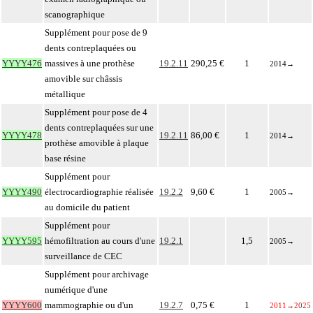
scanographique
Supplément pour pose de 9
dents contreplaquées ou
YYYY476
massives à une prothèse
19.2.11
290,25 €
1
2014
→
amovible sur châssis
métallique
Supplément pour pose de 4
dents contreplaquées sur une
YYYY478
19.2.11
86,00 €
1
2014
→
prothèse amovible à plaque
base résine
Supplément pour
YYYY490
électrocardiographie réalisée
19.2.2
9,60 €
1
2005
→
au domicile du patient
Supplément pour
YYYY595
hémofiltration au cours d'une
19.2.1
1,5
2005
→
surveillance de CEC
Supplément pour archivage
numérique d'une
YYYY600
mammographie ou d'un
19.2.7
0,75 €
1
2011
→
2025