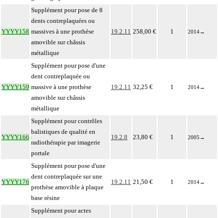
Supplément pour pose de 8
dents contreplaquées ou
YYYY158
massives à une prothèse
19.2.11
258,00 €
1
2014
→
amovible sur châssis
métallique
Supplément pour pose d'une
dent contreplaquée ou
YYYY159
massive à une prothèse
19.2.11
32,25 €
1
2014
→
amovible sur châssis
métallique
Supplément pour contrôles
balistiques de qualité en
YYYY166
19.2.8
23,80 €
1
2005
→
radiothérapie par imagerie
portale
Supplément pour pose d'une
dent contreplaquée sur une
YYYY176
19.2.11
21,50 €
1
2014
→
prothèse amovible à plaque
base résine
Supplément pour actes