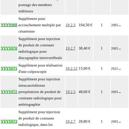
pontage des membres
inférieurs
Supplément pour
YYYY069
accouchement multiple par
19.2.3
104,50 €
1
2005
→
césarienne
Supplément pour injection
de produit de contraste
YYYY070
19.2.7
38,40 €
1
2005
→
radiologique pour
discographie intervertébrale
Supplément pour réalisation
YYYY071
19.2.12
15,00 €
1
2022
→
d'une colposcopie
Supplément pour injection
intracarotidienne
YYYY072
peropératoire de produit de
19.2.3
48,00 €
1
2005
→
contraste radiologique pour
artériographie
Supplément pour injection
de produit de contraste
YYYY073
19.2.7
28,80 €
1
2005
→
radiologique, dans les