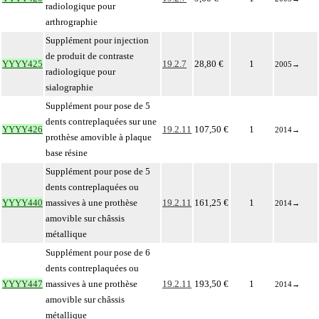
radiologique pour
arthrographie
Supplément pour injection
de produit de contraste
YYYY425
19.2.7
28,80 €
1
2005
→
radiologique pour
sialographie
Supplément pour pose de 5
dents contreplaquées sur une
YYYY426
19.2.11
107,50 €
1
2014
→
prothèse amovible à plaque
base résine
Supplément pour pose de 5
dents contreplaquées ou
YYYY440
massives à une prothèse
19.2.11
161,25 €
1
2014
→
amovible sur châssis
métallique
Supplément pour pose de 6
dents contreplaquées ou
YYYY447
massives à une prothèse
19.2.11
193,50 €
1
2014
→
amovible sur châssis
métallique