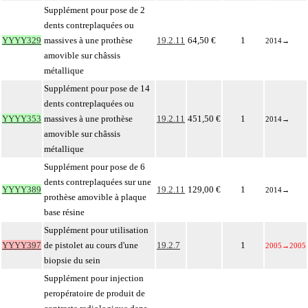
Supplément pour pose de 2
dents contreplaquées ou
YYYY329
massives à une prothèse
19.2.11
64,50 €
1
2014
→
amovible sur châssis
métallique
Supplément pour pose de 14
dents contreplaquées ou
YYYY353
massives à une prothèse
19.2.11
451,50 €
1
2014
→
amovible sur châssis
métallique
Supplément pour pose de 6
dents contreplaquées sur une
YYYY389
19.2.11
129,00 €
1
2014
→
prothèse amovible à plaque
base résine
Supplément pour utilisation
YYYY397
de pistolet au cours d'une
19.2.7
1
2005
→
2005
biopsie du sein
Supplément pour injection
peropératoire de produit de