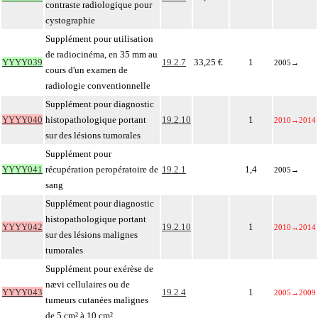
contraste radiologique pour
cystographie
Supplément pour utilisation
de radiocinéma, en 35 mm au
YYYY039
19.2.7
33,25 €
1
2005
→
cours d'un examen de
radiologie conventionnelle
Supplément pour diagnostic
YYYY040
histopathologique portant
19.2.10
1
2010
→
2014
sur des lésions tumorales
Supplément pour
YYYY041
récupération peropératoire de
19.2.1
1,4
2005
→
sang
Supplément pour diagnostic
histopathologique portant
YYYY042
19.2.10
1
2010
→
2014
sur des lésions malignes
tumorales
Supplément pour exérèse de
nævi cellulaires ou de
YYYY043
19.2.4
1
2005
→
2009
tumeurs cutanées malignes
de 5 cm² à 10 cm²