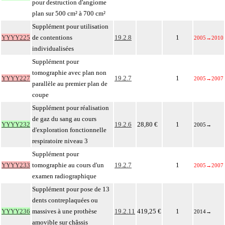
pour destruction d'angiome
plan sur 500 cm² à 700 cm²
Supplément pour utilisation
YYYY225
de contentions
19.2.8
1
2005
→
2010
individualisées
Supplément pour
tomographie avec plan non
YYYY227
19.2.7
1
2005
→
2007
parallèle au premier plan de
coupe
Supplément pour réalisation
de gaz du sang au cours
YYYY232
19.2.6
28,80 €
1
2005
→
d'exploration fonctionnelle
respiratoire niveau 3
Supplément pour
YYYY233
tomographie au cours d'un
19.2.7
1
2005
→
2007
examen radiographique
Supplément pour pose de 13
dents contreplaquées ou
YYYY236
massives à une prothèse
19.2.11
419,25 €
1
2014
→
amovible sur châssis