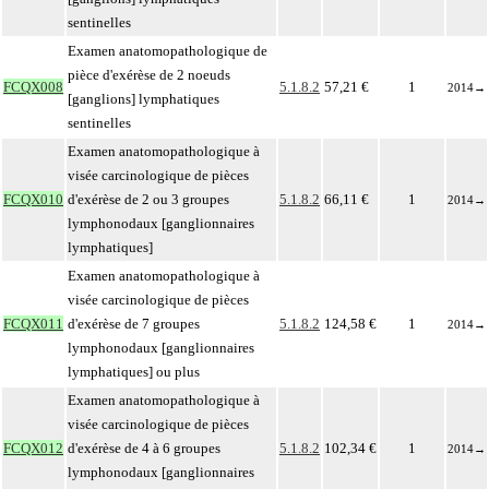
sentinelles
Examen anatomopathologique de
pièce d'exérèse de 2 noeuds
FCQX008
5.1.8.2
57,21 €
1
2014
→
[ganglions] lymphatiques
sentinelles
Examen anatomopathologique à
visée carcinologique de pièces
FCQX010
d'exérèse de 2 ou 3 groupes
5.1.8.2
66,11 €
1
2014
→
lymphonodaux [ganglionnaires
lymphatiques]
Examen anatomopathologique à
visée carcinologique de pièces
FCQX011
d'exérèse de 7 groupes
5.1.8.2
124,58 €
1
2014
→
lymphonodaux [ganglionnaires
lymphatiques] ou plus
Examen anatomopathologique à
visée carcinologique de pièces
FCQX012
d'exérèse de 4 à 6 groupes
5.1.8.2
102,34 €
1
2014
→
lymphonodaux [ganglionnaires