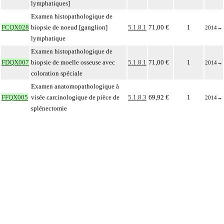
lymphatiques]
Examen histopathologique de
FCQX028
biopsie de noeud [ganglion]
5.1.8.1
71,00 €
1
2014
→
lymphatique
Examen histopathologique de
FDQX007
biopsie de moelle osseuse avec
5.1.8.1
71,00 €
1
2014
→
coloration spéciale
Examen anatomopathologique à
FFQX005
visée carcinologique de pièce de
5.1.8.3
69,92 €
1
2014
→
splénectomie