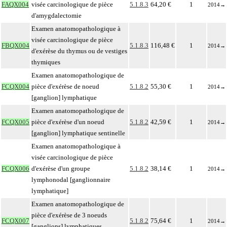
FAQX004
visée carcinologique de pièce
5.1.8.3
64,20 €
1
2014
→
d'amygdalectomie
Examen anatomopathologique à
visée carcinologique de pièce
FBQX004
5.1.8.3
116,48 €
1
2014
→
d'exérèse du thymus ou de vestiges
thymiques
Examen anatomopathologique de
FCQX004
pièce d'exérèse de noeud
5.1.8.2
55,30 €
1
2014
→
[ganglion] lymphatique
Examen anatomopathologique de
FCQX005
pièce d'exérèse d'un noeud
5.1.8.2
42,59 €
1
2014
→
[ganglion] lymphatique sentinelle
Examen anatomopathologique à
visée carcinologique de pièce
FCQX006
d'exérèse d'un groupe
5.1.8.2
38,14 €
1
2014
→
lymphonodal [ganglionnaire
lymphatique]
Examen anatomopathologique de
pièce d'exérèse de 3 noeuds
FCQX007
5.1.8.2
75,64 €
1
2014
→
[ganglions] lymphatiques