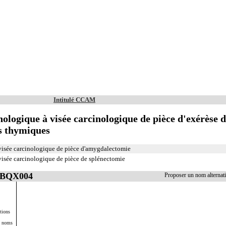
Intitulé CCAM
ogique à visée carcinologique de pièce d'exérèse 
s thymiques
sée carcinologique de pièce d'amygdalectomie
sée carcinologique de pièce de splénectomie
 FBQX004
Proposer un nom alterna
tions
s noms