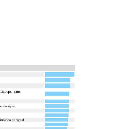
aque structure anatomique
icorps, sans
on du signal
fication du signal