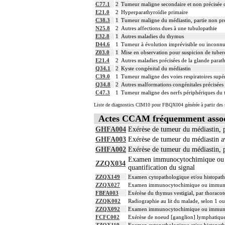
C77.1
2
Tumeur maligne secondaire et non précisée d
À l'exclusion de : examen anatomopatho
E21.0
2
Hyperparathyroïdie primaire
Facturation :
5.1.8
C38.3
1
Tumeur maligne du médiastin, partie non pr
un seul acte peut être facturé que l'exé
N25.8
2
Autres affections dues à une tubulopathie
E32.8
1
Autres maladies du thymus
D44.6
1
Tumeur à évolution imprévisible ou inconnu
Z03.0
1
Mise en observation pour suspicion de tuber
E21.4
2
Autres maladies précisées de la glande parat
Q34.1
2
Kyste congénital du médiastin
C39.0
1
Tumeur maligne des voies respiratoires supér
Q34.8
2
Autres malformations congénitales précisées d
C47.3
1
Tumeur maligne des nerfs périphériques du 
Liste de diagnostics CIM10 pour FBQX004 générée à partir des s
Actes CCAM fréquemment asso
GHFA004
Exérèse de tumeur du médiastin, 
GHFA003
Exérèse de tumeur du médiastin av
GHFA002
Exérèse de tumeur du médiastin, p
Examen immunocytochimique ou imm
ZZQX034
quantification du signal
ZZQX149
Examen cytopathologique et/ou histopath
ZZQX027
Examen immunocytochimique ou immunohisto
FBFA003
Exérèse du thymus vestigial, par thoraco
ZZQK002
Radiographie au lit du malade, selon 1 ou
ZZQX092
Examen immunocytochimique ou immunohisto
FCFC002
Exérèse de noeud [ganglion] lymphatique