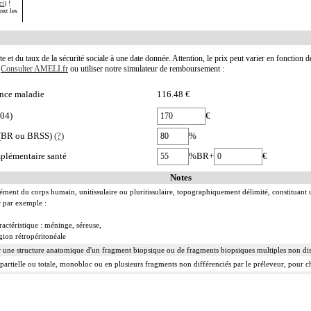
ci
) !
rez les
te et du taux de la sécurité sociale à une date donnée. Attention, le prix peut varier en fonction 
.
Consulter AMELI.fr
ou utiliser notre simulateur de remboursement :
nce maladie
116.48 €
004)
€
e (BR ou BRSS)
(?)
%
plémentaire santé
%BR+
€
Notes
ément du corps humain, unitissulaire ou pluritissulaire, topographiquement délimité, constituant
r par exemple :
ractéristique : méninge, séreuse,
gion rétropéritonéale
r une structure anatomique d'un fragment biopsique ou de fragments biopsiques multiples non dist
 partielle ou totale, monobloc ou en plusieurs fragments non différenciés par le préleveur, pour
tion [incision]
entaire effectuée par le préleveur, au-delà des berges de l'exérèse initiale