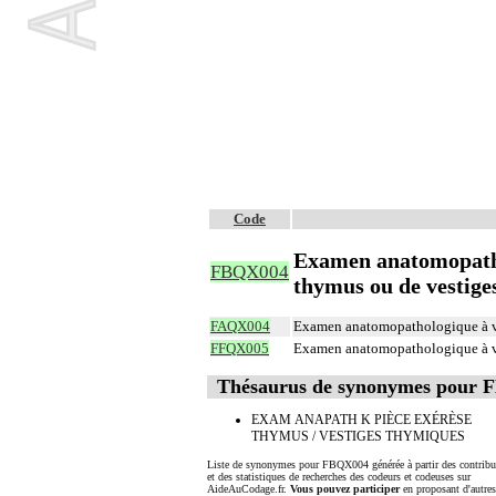
Code
Examen anatomopathol
FBQX004
thymus ou de vestige
FAQX004
Examen anatomopathologique à vi
FFQX005
Examen anatomopathologique à vi
Thésaurus de synonymes pour
EXAM ANAPATH K PIÈCE EXÉRÈSE
THYMUS / VESTIGES THYMIQUES
Liste de synonymes pour FBQX004 générée à partir des contribu
et des statistiques de recherches des codeurs et codeuses sur
AideAuCodage.fr.
Vous pouvez participer
en proposant d'autre