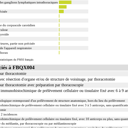
es ganglions lymphatiques intrathoraciques
logique de lésion précancéreuse de découverte fortuite lors de l'examen anatomopathologique
écisée
rèse soit monobloc ou en fragments non différenciés par le préleveur, partielle ou totale, pour ch
e du corpuscule carotidien
culose
hyroïde
ieures, partie non précisée
e l'appareil respiratoire
thorax
tatistiques du PMSI français
ciés à FBQX004
par thoracotomie
ec résection d'organe et/ou de structure de voisinage, par thoracotomie
ar thoracotomie avec préparation par thoracoscopie
unohistochimique de prélèvement cellulaire ou tissulaire fixé avec 6 à 9 ant
ologique extemporané d'un prélèvement de structure anatomique, hors du lieu du prélèvement
chimique de prélèvement cellulaire ou tissulaire fixé avec 3 à 5 anticorps, sans quantificati
tomie
 2 incidences
chimique de prélèvement cellulaire ou tissulaire fixé, avec 10 anticorps ou plus, sans quanti
 du médiastin, par thoracoscopie ou par médiastinoscopie