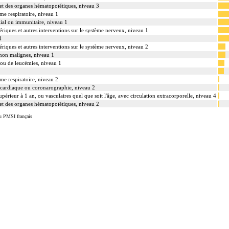
 et des organes hématopoïétiques, niveau 3
ème respiratoire, niveau 1
lial ou immunitaire, niveau 1
ériques et autres interventions sur le système nerveux, niveau 1
4
ériques et autres interventions sur le système nerveux, niveau 2
 non malignes, niveau 1
ou de leucémies, niveau 1
ème respiratoire, niveau 2
 cardiaque ou coronarographie, niveau 2
périeur à 1 an, ou vasculaires quel que soit l'âge, avec circulation extracorporelle, niveau 4
 et des organes hématopoïétiques, niveau 2
u PMSI français