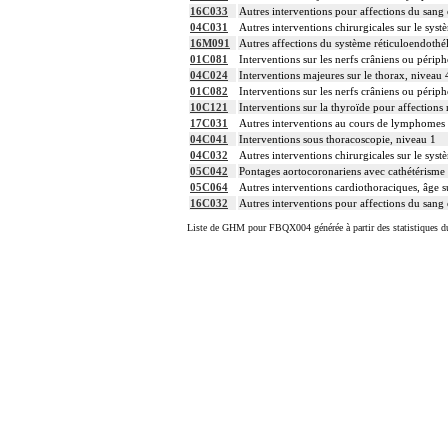
16C033
Autres interventions pour affections du sang
04C031
Autres interventions chirurgicales sur le syst
16M091
Autres affections du système réticuloendothé
01C081
Interventions sur les nerfs crâniens ou périph
04C024
Interventions majeures sur le thorax, niveau 
01C082
Interventions sur les nerfs crâniens ou périph
10C121
Interventions sur la thyroïde pour affections
17C031
Autres interventions au cours de lymphomes 
04C041
Interventions sous thoracoscopie, niveau 1
04C032
Autres interventions chirurgicales sur le syst
05C042
Pontages aortocoronariens avec cathétérisme
05C064
Autres interventions cardiothoraciques, âge su
16C032
Autres interventions pour affections du sang
Liste de GHM pour FBQX004 générée à partir des statistiques d