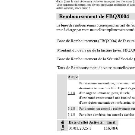
d'acte (dans la case ci-dessus), voire en envoyant vos thésaurus (
i
Vous gagnerez du temps lors de vos prochaines recherches et aide
autres codeurs, alors merci !
Remboursement de FBQX004
La
base de remboursement
correspond au tarif de l'ac
reste à charge par votre mutuelle/complémentaire santé
Base de Remboursement (FBQX004) de l'assura
Montant du devis ou de la facture (avec FBQX
Base de Remboursement de la Sécurité Social
Taux de Remboursement de votre mutuelle/com
Arbre
Par structure anatomique, on entend : él
déterminé ou une fonction. Il peut s'agi
5.1.8
d'un organe : estomac, peau, muscle,
d'une entité concourant à une finalité ca
d'une région anatomique : médiastin, ré
5.1.8
Par biopsie, on entend : prélèvement su
5.1.8
Par pièce d'exérèse, on entend : exérèse
5.1.8
Par berge, on entend : limite de la résec
Date d'effet
Activité
Tarif
Tarifs
Par recoupe, on entend : exérèse supplém
01/01/2025
1
116,48 €
5.1.8
Avec ou sans : examen de berge