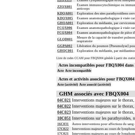
ZZQX119
Examen cytopathologique et/ou histopath
Examen immunocytochimique ou immunohist
ZZQX081
anticorps
KDQA001
Exploration des sites parathyroïdiens cer
KDQX005
Examen anatomopathologique à visée car
GHQA001
Exploration du médiastin, par cervicotom
FCQX006
Examen anatomopathologique à visée car
FCQX004
Examen anatomopathologique de pièce d'
Mesure de la capacité de transfert pulmo
GLQD001
respiratoire
GGPA002
Libération du poumon [Pneumolyse] pou
GHQC001
Exploration du médiastin, par médiastino
Liste de codes CCAM pour FBQX004 générée à partir des statis
Actes incompatibles pour FBQX004 dan
Acte
Acte incompatible
Actes et activités associées pour FBQX0
Acte (activité)
Acte associé (activité)
GHM associés avec FBQX004
04C021
Interventions majeures sur le thorax,
04C022
Interventions majeures sur le thorax,
04C023
Interventions majeures sur le thorax,
10C051
Interventions sur les parathyroïdes, 
16C031
Autres interventions pour affections du sang
17C022
Interventions majeures au cours de lymphom
17C021
Interventions majeures au cours de lymphom