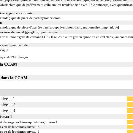
ologique extemporané d'un prélèvement de structure anatomique, sur le lieu du prélèvement
ochimique de prélèvement cellulaire ou tissulaire fixé avec 1 à 2 anticorps, avec quantificat
vicaux, par cervicotomie
cinologique de pièce de parathyroïdectomie
ie
cinologique de pièce d'exérèse d'un groupe lymphonodal [ganglionnaire lymphatique]
exérèse de noeud [ganglion] lymphatique
naire du monoxyde de carbone [TLCO] ou d'un autre gaz en apnée ou en état stable, au cours d'u
r symphyse pleurale
scopie
tiques du PMSI français
s la CCAM
04 dans la CCAM
 niveau 1
 niveau 2
 niveau 3
niveau 1
 et des organes hématopoïétiques, niveau 1
es ou de leucémies, niveau 2
es ou de leucémies, niveau 1