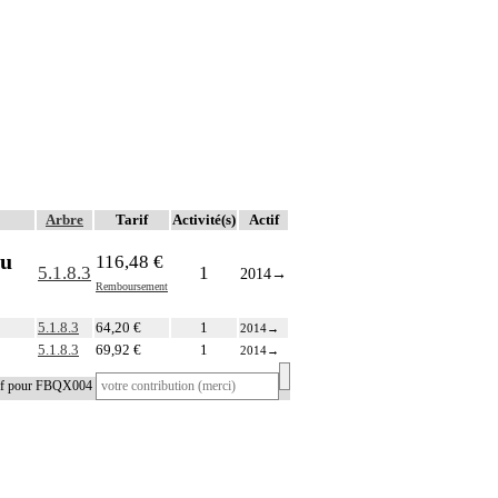
Arbre
Tarif
Activité(s)
Actif
du
116,48 €
5.1.8.3
1
2014
→
Remboursement
5.1.8.3
64,20 €
1
2014
→
5.1.8.3
69,92 €
1
2014
→
tif pour FBQX004