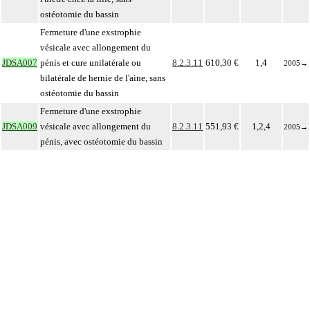
ostéotomie du bassin
Fermeture d'une exstrophie
vésicale avec allongement du
JDSA007
pénis et cure unilatérale ou
8.2.3.11
610,30 €
1,4
2005
→
bilatérale de hernie de l'aine, sans
ostéotomie du bassin
Fermeture d'une exstrophie
JDSA009
vésicale avec allongement du
8.2.3.11
551,93 €
1,2,4
2005
→
pénis, avec ostéotomie du bassin