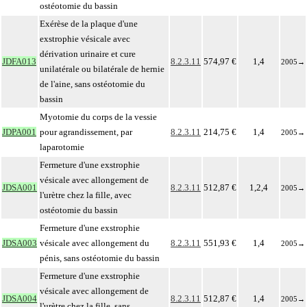
ostéotomie du bassin
Exérèse de la plaque d'une
exstrophie vésicale avec
dérivation urinaire et cure
JDFA013
8.2.3.11
574,97 €
1,4
2005
→
unilatérale ou bilatérale de hernie
de l'aine, sans ostéotomie du
bassin
Myotomie du corps de la vessie
JDPA001
pour agrandissement, par
8.2.3.11
214,75 €
1,4
2005
→
laparotomie
Fermeture d'une exstrophie
vésicale avec allongement de
JDSA001
8.2.3.11
512,87 €
1,2,4
2005
→
l'urètre chez la fille, avec
ostéotomie du bassin
Fermeture d'une exstrophie
JDSA003
vésicale avec allongement du
8.2.3.11
551,93 €
1,4
2005
→
pénis, sans ostéotomie du bassin
Fermeture d'une exstrophie
vésicale avec allongement de
JDSA004
8.2.3.11
512,87 €
1,4
2005
→
l'urètre chez la fille, sans