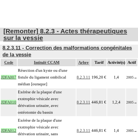
[Remonter] 8.2.3 - Actes thérapeutiques
sur la vessie
8.2.3.11 - Correction des malformations congénitales
de la vessie
Code
Intitulé CCAM
Arbre
Tarif
Activité(s)
Actif
Résection d'un kyste ou d'une
JDFA007
fistule du ligament ombilical
8.2.3.11
196,20 €
1,4
2005
→
médian [ouraque]
Exérèse de la plaque d'une
exstrophie vésicale avec
JDFA010
8.2.3.11
446,81 €
1,2,4
2005
→
dérivation urinaire, avec
ostéotomie du bassin
Exérèse de la plaque d'une
exstrophie vésicale avec
JDFA012
8.2.3.11
446,81 €
1,4
2005
→
dérivation urinaire, sans