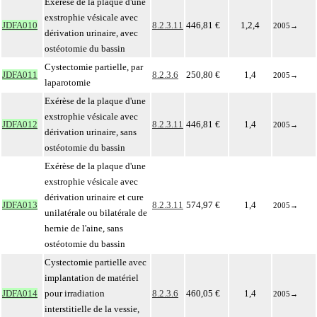
Exérèse de la plaque d'une
exstrophie vésicale avec
JDFA010
8.2.3.11
446,81 €
1,2,4
2005
→
dérivation urinaire, avec
ostéotomie du bassin
Cystectomie partielle, par
JDFA011
8.2.3.6
250,80 €
1,4
2005
→
laparotomie
Exérèse de la plaque d'une
exstrophie vésicale avec
JDFA012
8.2.3.11
446,81 €
1,4
2005
→
dérivation urinaire, sans
ostéotomie du bassin
Exérèse de la plaque d'une
exstrophie vésicale avec
dérivation urinaire et cure
JDFA013
8.2.3.11
574,97 €
1,4
2005
→
unilatérale ou bilatérale de
hernie de l'aine, sans
ostéotomie du bassin
Cystectomie partielle avec
implantation de matériel
JDFA014
pour irradiation
8.2.3.6
460,05 €
1,4
2005
→
interstitielle de la vessie,