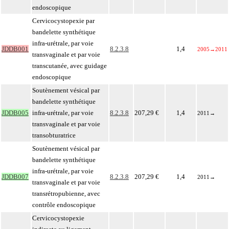
endoscopique
Cervicocystopexie par
bandelette synthétique
infra-urétrale, par voie
JDDB001
8.2.3.8
1,4
2005
→
2011
transvaginale et par voie
transcutanée, avec guidage
endoscopique
Soutènement vésical par
bandelette synthétique
JDDB005
infra-urétrale, par voie
8.2.3.8
207,29 €
1,4
2011
→
transvaginale et par voie
transobturatrice
Soutènement vésical par
bandelette synthétique
infra-urétrale, par voie
JDDB007
8.2.3.8
207,29 €
1,4
2011
→
transvaginale et par voie
transrétropubienne, avec
contrôle endoscopique
Cervicocystopexie