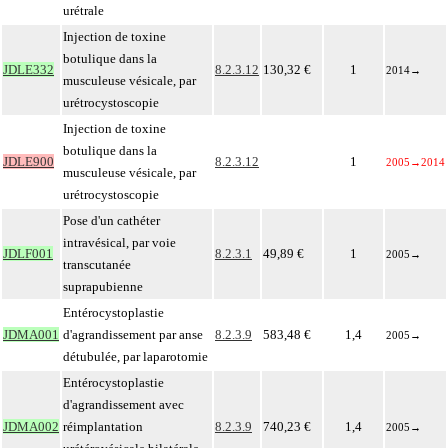
urétrale
Injection de toxine
botulique dans la
JDLE332
8.2.3.12
130,32 €
1
2014
→
musculeuse vésicale, par
urétrocystoscopie
Injection de toxine
botulique dans la
JDLE900
8.2.3.12
1
2005
→
2014
musculeuse vésicale, par
urétrocystoscopie
Pose d'un cathéter
intravésical, par voie
JDLF001
8.2.3.1
49,89 €
1
2005
→
transcutanée
suprapubienne
Entérocystoplastie
JDMA001
d'agrandissement par anse
8.2.3.9
583,48 €
1,4
2005
→
détubulée, par laparotomie
Entérocystoplastie
d'agrandissement avec
JDMA002
réimplantation
8.2.3.9
740,23 €
1,4
2005
→