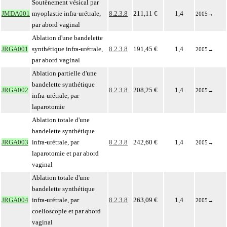
Soutènement vésical par
JMDA001
myoplastie infra-urétrale,
8.2.3.8
211,11 €
1,4
2005
→
par abord vaginal
Ablation d'une bandelette
JRGA001
synthétique infra-urétrale,
8.2.3.8
191,45 €
1,4
2005
→
par abord vaginal
Ablation partielle d'une
bandelette synthétique
JRGA002
8.2.3.8
208,25 €
1,4
2005
→
infra-urétrale, par
laparotomie
Ablation totale d'une
bandelette synthétique
JRGA003
infra-urétrale, par
8.2.3.8
242,60 €
1,4
2005
→
laparotomie et par abord
vaginal
Ablation totale d'une
bandelette synthétique
JRGA004
infra-urétrale, par
8.2.3.8
263,09 €
1,4
2005
→
coelioscopie et par abord
vaginal