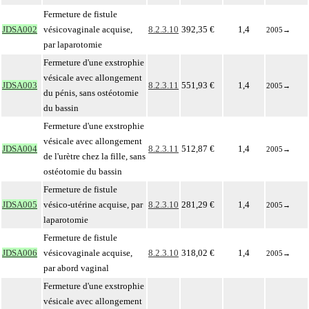
Fermeture de fistule
JDSA002
vésicovaginale acquise,
8.2.3.10
392,35 €
1,4
2005
→
par laparotomie
Fermeture d'une exstrophie
vésicale avec allongement
JDSA003
8.2.3.11
551,93 €
1,4
2005
→
du pénis, sans ostéotomie
du bassin
Fermeture d'une exstrophie
vésicale avec allongement
JDSA004
8.2.3.11
512,87 €
1,4
2005
→
de l'urètre chez la fille, sans
ostéotomie du bassin
Fermeture de fistule
JDSA005
vésico-utérine acquise, par
8.2.3.10
281,29 €
1,4
2005
→
laparotomie
Fermeture de fistule
JDSA006
vésicovaginale acquise,
8.2.3.10
318,02 €
1,4
2005
→
par abord vaginal
Fermeture d'une exstrophie
vésicale avec allongement