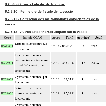
8.2.3.9 - Suture et plastie de la vessie
8.2.3.10 - Fermeture de fistule de la vessie
8.2.3.11 - Correction des malformations congénitales de la
vessie
8.2.3.12 - Autres actes thérapeutiques sur la vessie
Code
Intitulé CCAM
Arbre
Tarif
Activité(s)
Actif
Distension hydrostatique
JDAD001
8.2.3.12
86,40 €
1
2005
→
de la vessie
Cystostomie cutanée
continente sans fermeture
JDCA001
8.2.3.2
388,02 €
1,4
2005
→
du col de la vessie, par
laparotomie
Cystostomie cutanée, par
JDCA002
8.2.3.2
128,67 €
1,4
2005
→
laparotomie
Suture de plaie ou de
JDCA003
rupture de vessie, par
8.2.3.9
197,69 €
1,4
2005
→
laparotomie
Cystostomie cutanée