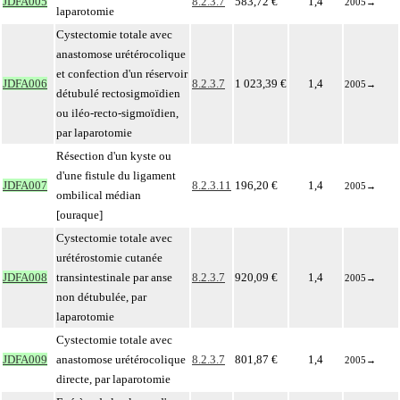
JDFA005
8.2.3.7
583,72 €
1,4
2005
→
laparotomie
Cystectomie totale avec
anastomose urétérocolique
et confection d'un réservoir
JDFA006
8.2.3.7
1 023,39 €
1,4
2005
→
détubulé rectosigmoïdien
ou iléo-recto-sigmoïdien,
par laparotomie
Résection d'un kyste ou
d'une fistule du ligament
JDFA007
8.2.3.11
196,20 €
1,4
2005
→
ombilical médian
[ouraque]
Cystectomie totale avec
urétérostomie cutanée
JDFA008
transintestinale par anse
8.2.3.7
920,09 €
1,4
2005
→
non détubulée, par
laparotomie
Cystectomie totale avec
JDFA009
anastomose urétérocolique
8.2.3.7
801,87 €
1,4
2005
→
directe, par laparotomie