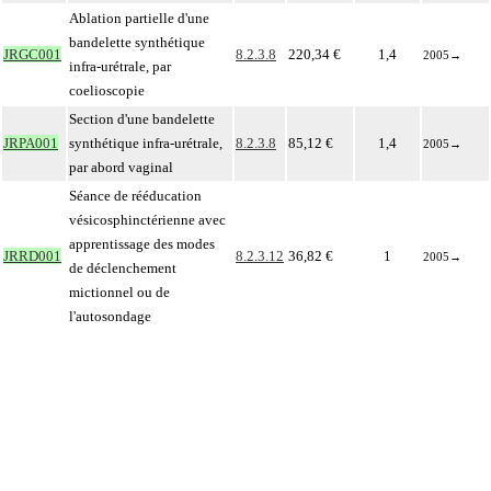
Ablation partielle d'une
bandelette synthétique
JRGC001
8.2.3.8
220,34 €
1,4
2005
→
infra-urétrale, par
coelioscopie
Section d'une bandelette
JRPA001
synthétique infra-urétrale,
8.2.3.8
85,12 €
1,4
2005
→
par abord vaginal
Séance de rééducation
vésicosphinctérienne avec
apprentissage des modes
JRRD001
8.2.3.12
36,82 €
1
2005
→
de déclenchement
mictionnel ou de
l'autosondage