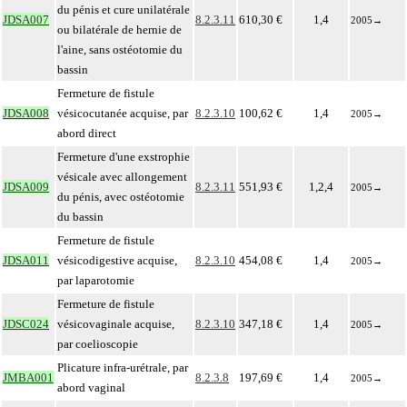
du pénis et cure unilatérale
JDSA007
8.2.3.11
610,30 €
1,4
2005
→
ou bilatérale de hernie de
l'aine, sans ostéotomie du
bassin
Fermeture de fistule
JDSA008
vésicocutanée acquise, par
8.2.3.10
100,62 €
1,4
2005
→
abord direct
Fermeture d'une exstrophie
vésicale avec allongement
JDSA009
8.2.3.11
551,93 €
1,2,4
2005
→
du pénis, avec ostéotomie
du bassin
Fermeture de fistule
JDSA011
vésicodigestive acquise,
8.2.3.10
454,08 €
1,4
2005
→
par laparotomie
Fermeture de fistule
JDSC024
vésicovaginale acquise,
8.2.3.10
347,18 €
1,4
2005
→
par coelioscopie
Plicature infra-urétrale, par
JMBA001
8.2.3.8
197,69 €
1,4
2005
→
abord vaginal