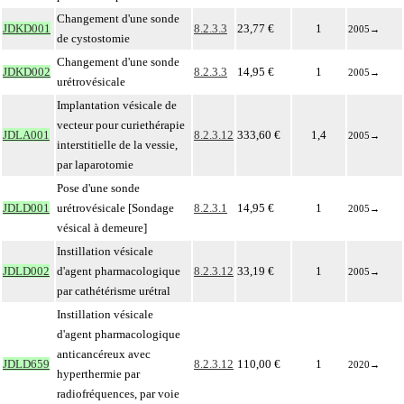
Changement d'une sonde
JDKD001
8.2.3.3
23,77 €
1
2005
→
de cystostomie
Changement d'une sonde
JDKD002
8.2.3.3
14,95 €
1
2005
→
urétrovésicale
Implantation vésicale de
vecteur pour curiethérapie
JDLA001
8.2.3.12
333,60 €
1,4
2005
→
interstitielle de la vessie,
par laparotomie
Pose d'une sonde
JDLD001
urétrovésicale [Sondage
8.2.3.1
14,95 €
1
2005
→
vésical à demeure]
Instillation vésicale
JDLD002
d'agent pharmacologique
8.2.3.12
33,19 €
1
2005
→
par cathétérisme urétral
Instillation vésicale
d'agent pharmacologique
anticancéreux avec
JDLD659
8.2.3.12
110,00 €
1
2020
→
hyperthermie par
radiofréquences, par voie