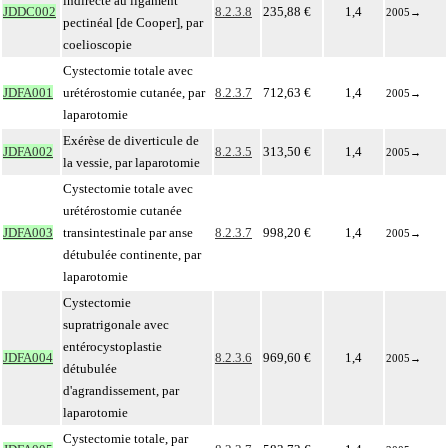
indirecte au ligament
JDDC002
8.2.3.8
235,88 €
1,4
2005
→
pectinéal [de Cooper], par
coelioscopie
Cystectomie totale avec
JDFA001
urétérostomie cutanée, par
8.2.3.7
712,63 €
1,4
2005
→
laparotomie
Exérèse de diverticule de
JDFA002
8.2.3.5
313,50 €
1,4
2005
→
la vessie, par laparotomie
Cystectomie totale avec
urétérostomie cutanée
JDFA003
transintestinale par anse
8.2.3.7
998,20 €
1,4
2005
→
détubulée continente, par
laparotomie
Cystectomie
supratrigonale avec
entérocystoplastie
JDFA004
8.2.3.6
969,60 €
1,4
2005
→
détubulée
d'agrandissement, par
laparotomie
Cystectomie totale, par