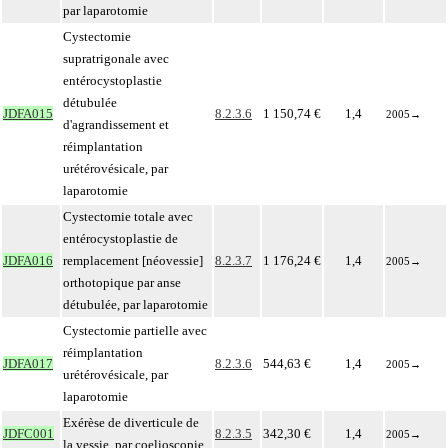
par laparotomie
Cystectomie
supratrigonale avec
entérocystoplastie
détubulée
JDFA015
8.2.3.6
1 150,74 €
1,4
2005
→
d'agrandissement et
réimplantation
urétérovésicale, par
laparotomie
Cystectomie totale avec
entérocystoplastie de
JDFA016
remplacement [néovessie]
8.2.3.7
1 176,24 €
1,4
2005
→
orthotopique par anse
détubulée, par laparotomie
Cystectomie partielle avec
réimplantation
JDFA017
8.2.3.6
544,63 €
1,4
2005
→
urétérovésicale, par
laparotomie
Exérèse de diverticule de
JDFC001
8.2.3.5
342,30 €
1,4
2005
→
la vessie, par coelioscopie