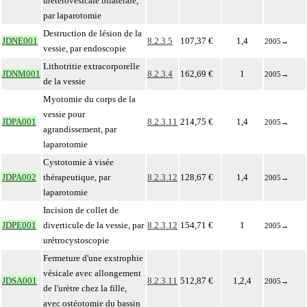
urétérovésicale bilatérale,
par laparotomie
Destruction de lésion de la
JDNE001
8.2.3.5
107,37 €
1,4
2005
→
vessie, par endoscopie
Lithotritie extracorporelle
JDNM001
8.2.3.4
162,69 €
1
2005
→
de la vessie
Myotomie du corps de la
vessie pour
JDPA001
8.2.3.11
214,75 €
1,4
2005
→
agrandissement, par
laparotomie
Cystotomie à visée
JDPA002
thérapeutique, par
8.2.3.12
128,67 €
1,4
2005
→
laparotomie
Incision de collet de
JDPE001
diverticule de la vessie, par
8.2.3.12
154,71 €
1
2005
→
urétrocystoscopie
Fermeture d'une exstrophie
vésicale avec allongement
JDSA001
8.2.3.11
512,87 €
1,2,4
2005
→
de l'urètre chez la fille,
avec ostéotomie du bassin