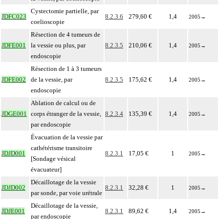
Cystectomie partielle, par
JDFC023
8.2.3.6
279,60 €
1,4
2005
→
coelioscopie
Résection de 4 tumeurs de
JDFE001
la vessie ou plus, par
8.2.3.5
210,06 €
1,4
2005
→
endoscopie
Résection de 1 à 3 tumeurs
JDFE002
de la vessie, par
8.2.3.5
175,62 €
1,4
2005
→
endoscopie
Ablation de calcul ou de
JDGE001
corps étranger de la vessie,
8.2.3.4
135,39 €
1,4
2005
→
par endoscopie
Évacuation de la vessie par
cathétérisme transitoire
JDJD001
8.2.3.1
17,05 €
1
2005
→
[Sondage vésical
évacuateur]
Décaillotage de la vessie
JDJD002
8.2.3.1
32,28 €
1
2005
→
par sonde, par voie urétrale
Décaillotage de la vessie,
JDJE001
8.2.3.1
89,62 €
1,4
2005
→
par endoscopie