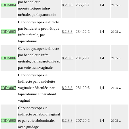
par bandelette
JDDA004
8.2.3.8
266,95 €
1,4
2005
→
aponévrotique infra-
urétrale, par laparotomie
Cervicocystopexie directe
par bandelette prothétique
JDDA005
8.2.3.8
234,62 €
1,4
2005
→
infra-urétrale, par
laparotomie
Cervicocystopexie directe
par bandelette infra-
JDDA006
8.2.3.8
281,29 €
1,4
2005
→
urétrale, par laparotomie et
par voie transvaginale
Cervicocystopexie
indirecte par bandelette
JDDA007
vaginale pédiculée, par
8.2.3.8
281,29 €
1,4
2005
→
laparotomie et par abord
vaginal
Cervicocystopexie
indirecte par abord vaginal
JDDA008
et par voie abdominale,
8.2.3.8
207,29 €
1,4
2005
→
avec guidage