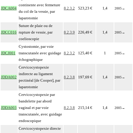
continente avec fermeture
JDCA004
8.2.3.2
523,23 €
1,4
2005
→
du col de la vessie, par
laparotomie
Suture de plaie ou de
JDCC016
rupture de vessie, par
8.2.3.9
226,49 €
1,4
2005
→
coelioscopie
Cystostomie, par voie
JDCJ001
transcutanée avec guidage
8.2.3.2
125,40 €
1
2005
→
échographique
Cervicocystopexie
indirecte au ligament
JDDA002
8.2.3.8
197,69 €
1,4
2005
→
pectinéal [de Cooper], par
laparotomie
Cervicocystopexie par
bandelette par abord
JDDA003
vaginal et par voie
8.2.3.8
215,14 €
1,4
2005
→
transcutanée, avec guidage
endoscopique
Cervicocystopexie directe