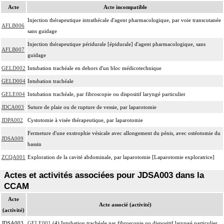
Acte
Acte incompatible
Injection thérapeutique intrathécale d'agent pharmacologique, par voie transcutanée
AFLB006
sans guidage
Injection thérapeutique péridurale [épidurale] d'agent pharmacologique, sans
AFLB007
guidage
GELD002
Intubation trachéale en dehors d'un bloc médicotechnique
GELD004
Intubation trachéale
GELE004
Intubation trachéale, par fibroscopie ou dispositif laryngé particulier
JDCA003
Suture de plaie ou de rupture de vessie, par laparotomie
JDPA002
Cystotomie à visée thérapeutique, par laparotomie
Fermeture d'une exstrophie vésicale avec allongement du pénis, avec ostéotomie du
JDSA009
bassin
ZCQA001
Exploration de la cavité abdominale, par laparotomie [Laparotomie exploratrice]
Actes et activités associées pour JDSA003 dans la
CCAM
Acte
Acte associé (activité)
(activité)
JDSA003
GELE001
(4) Intubation trachéale par fibroscopie ou dispositif laryngé particulier,