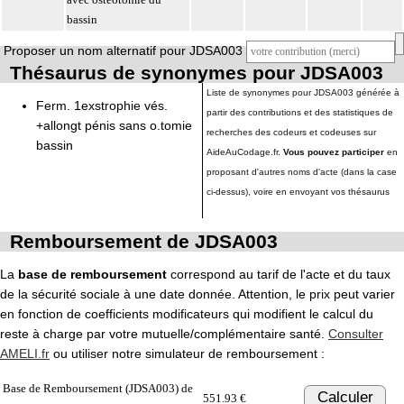
bassin
Proposer un nom alternatif pour JDSA003
Thésaurus de synonymes pour JDSA003
Liste de synonymes pour JDSA003 générée à
Ferm. 1exstrophie vés.
partir des contributions et des statistiques de
+allongt pénis sans o.tomie
recherches des codeurs et codeuses sur
bassin
AideAuCodage.fr.
Vous pouvez participer
en
proposant d'autres noms d'acte (dans la case
ci-dessus), voire en envoyant vos thésaurus
Remboursement de JDSA003
La
base de remboursement
correspond au tarif de l'acte et du taux
de la sécurité sociale à une date donnée. Attention, le prix peut varier
en fonction de coefficients modificateurs qui modifient le calcul du
reste à charge par votre mutuelle/complémentaire santé.
Consulter
AMELI.fr
ou utiliser notre simulateur de remboursement :
Base de Remboursement (JDSA003) de
Calculer
551.93 €