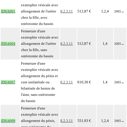
exstrophie vésicale avec
JDSA001
allongement de l'urètre
8.2.3.11
512,87 €
1,2,4
2005
→
chez la fille, avec
ostéotomie du bassin
Fermeture d'une
exstrophie vésicale avec
JDSA004
allongement de l'urètre
8.2.3.11
512,87 €
1,4
2005
→
chez la fille, sans
ostéotomie du bassin
Fermeture d'une
exstrophie vésicale avec
allongement du pénis et
JDSA007
cure unilatérale ou
8.2.3.11
610,30 €
1,4
2005
→
bilatérale de hernie de
l'aine, sans ostéotomie
du bassin
Fermeture d'une
exstrophie vésicale avec
JDSA009
allongement du pénis,
8.2.3.11
551,93 €
1,2,4
2005
→
avec ostéotomie du