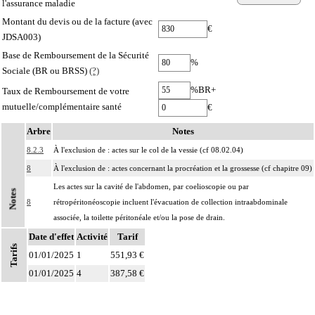
l'assurance maladie
Montant du devis ou de la facture (avec
€
JDSA003)
Base de Remboursement de la Sécurité
%
Sociale (BR ou BRSS)
(?)
%BR+
Taux de Remboursement de votre
mutuelle/complémentaire santé
€
Arbre
Notes
8.2.3
À l'exclusion de : actes sur le col de la vessie (cf 08.02.04)
8
À l'exclusion de : actes concernant la procréation et la grossesse (cf chapitre 09)
Les actes sur la cavité de l'abdomen, par coelioscopie ou par
Notes
8
rétropéritonéoscopie incluent l'évacuation de collection intraabdominale
associée, la toilette péritonéale et/ou la pose de drain.
Date d'effet
Les actes sur la cavité de l'abdomen, par abord direct incluent l'évacuation de
Activité
Tarif
Tarifs
8
collection intraabdominale associée, la toilette péritonéale et/ou la pose de
01/01/2025
1
551,93 €
drain.
01/01/2025
4
387,58 €