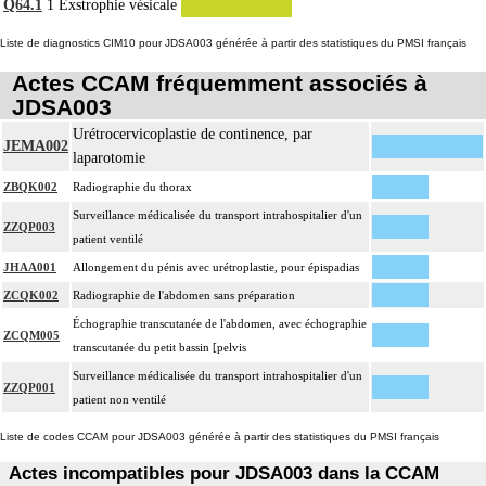
Q64.1
1
Exstrophie vésicale
Liste de diagnostics CIM10 pour JDSA003 générée à partir des statistiques du PMSI français
Actes CCAM fréquemment associés à
JDSA003
Urétrocervicoplastie de continence, par
JEMA002
laparotomie
ZBQK002
Radiographie du thorax
Surveillance médicalisée du transport intrahospitalier d'un
ZZQP003
patient ventilé
JHAA001
Allongement du pénis avec urétroplastie, pour épispadias
ZCQK002
Radiographie de l'abdomen sans préparation
Échographie transcutanée de l'abdomen, avec échographie
ZCQM005
transcutanée du petit bassin [pelvis
Surveillance médicalisée du transport intrahospitalier d'un
ZZQP001
patient non ventilé
Liste de codes CCAM pour JDSA003 générée à partir des statistiques du PMSI français
Actes incompatibles pour JDSA003 dans la CCAM