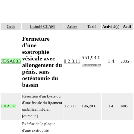
Code
Intitulé CCAM
Arbre
Tarif
Activité(s)
Actif
Fermeture
d'une
exstrophie
551,93 €
vésicale avec
JDSA003
8.2.3.11
1,4
2005
→
allongement du
Remboursement
pénis, sans
ostéotomie du
bassin
Résection d'un kyste ou
d'une fistule du ligament
JDFA007
8.2.3.11
196,20 €
1,4
2005
→
ombilical médian
[ouraque]
Exérèse de la plaque
d'une exstrophie