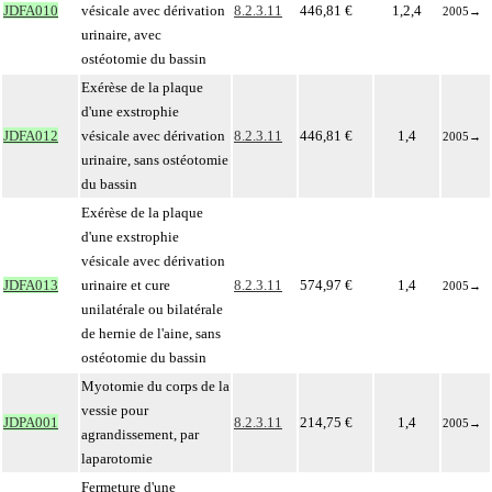
JDFA010
vésicale avec dérivation
8.2.3.11
446,81 €
1,2,4
2005
→
urinaire, avec
ostéotomie du bassin
Exérèse de la plaque
d'une exstrophie
JDFA012
vésicale avec dérivation
8.2.3.11
446,81 €
1,4
2005
→
urinaire, sans ostéotomie
du bassin
Exérèse de la plaque
d'une exstrophie
vésicale avec dérivation
JDFA013
urinaire et cure
8.2.3.11
574,97 €
1,4
2005
→
unilatérale ou bilatérale
de hernie de l'aine, sans
ostéotomie du bassin
Myotomie du corps de la
vessie pour
JDPA001
8.2.3.11
214,75 €
1,4
2005
→
agrandissement, par
laparotomie
Fermeture d'une