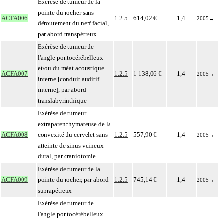
Exérèse de tumeur de la
pointe du rocher sans
ACFA006
1.2.5
614,02 €
1,4
2005
→
déroutement du nerf facial,
par abord transpétreux
Exérèse de tumeur de
l'angle pontocérébelleux
et/ou du méat acoustique
ACFA007
1.2.5
1 138,06 €
1,4
2005
→
interne [conduit auditif
interne], par abord
translabyrinthique
Exérèse de tumeur
extraparenchymateuse de la
ACFA008
convexité du cervelet sans
1.2.5
557,90 €
1,4
2005
→
atteinte de sinus veineux
dural, par craniotomie
Exérèse de tumeur de la
ACFA009
pointe du rocher, par abord
1.2.5
745,14 €
1,4
2005
→
suprapétreux
Exérèse de tumeur de
l'angle pontocérébelleux