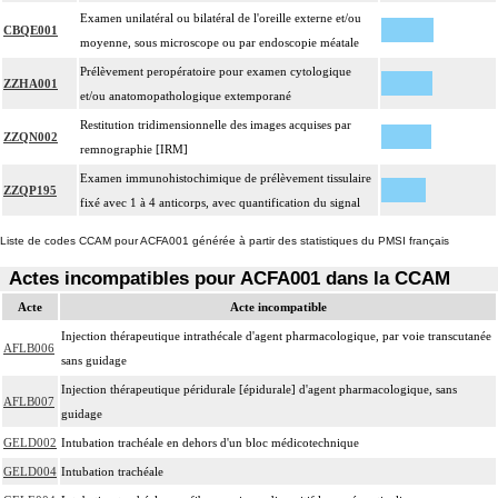
Examen unilatéral ou bilatéral de l'oreille externe et/ou
CBQE001
moyenne, sous microscope ou par endoscopie méatale
Prélèvement peropératoire pour examen cytologique
ZZHA001
et/ou anatomopathologique extemporané
Restitution tridimensionnelle des images acquises par
ZZQN002
remnographie [IRM]
Examen immunohistochimique de prélèvement tissulaire
ZZQP195
fixé avec 1 à 4 anticorps, avec quantification du signal
Liste de codes CCAM pour ACFA001 générée à partir des statistiques du PMSI français
Actes incompatibles pour ACFA001 dans la CCAM
Acte
Acte incompatible
Injection thérapeutique intrathécale d'agent pharmacologique, par voie transcutanée
AFLB006
sans guidage
Injection thérapeutique péridurale [épidurale] d'agent pharmacologique, sans
AFLB007
guidage
GELD002
Intubation trachéale en dehors d'un bloc médicotechnique
GELD004
Intubation trachéale