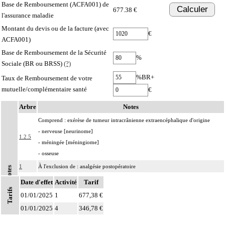
Base de Remboursement (ACFA001) de
Calculer
677.38 €
l'assurance maladie
Montant du devis ou de la facture (avec
€
ACFA001)
Base de Remboursement de la Sécurité
%
Sociale (BR ou BRSS)
(?)
%BR+
Taux de Remboursement de votre
mutuelle/complémentaire santé
€
Arbre
Notes
Comprend : exérèse de tumeur intracrânienne extraencéphalique d'origine
- nerveuse [neurinome]
1.2.5
- méningée [méningiome]
- osseuse
1
À l'exclusion de : analgésie postopératoire
Notes
1
Par intrathécal, on entend : dans l'espace subarachnoïdien.
Date d'effet
Activité
Tarif
Tarifs
Par infiltration anesthésique d'un nerf, on entend : injection d'un agent
01/01/2025
1
677,38 €
1
pharmacologique au contact d'un nerf, par voie transcutanée.
01/01/2025
4
346,78 €
Par bloc anesthésique continu d'un nerf, on entend : injection d'un agent