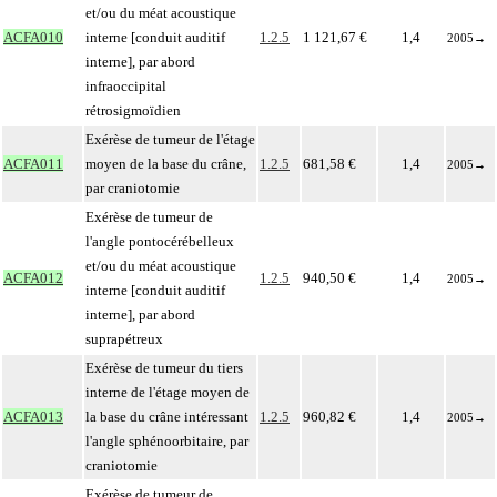
et/ou du méat acoustique
ACFA010
interne [conduit auditif
1.2.5
1 121,67 €
1,4
2005
→
interne], par abord
infraoccipital
rétrosigmoïdien
Exérèse de tumeur de l'étage
ACFA011
moyen de la base du crâne,
1.2.5
681,58 €
1,4
2005
→
par craniotomie
Exérèse de tumeur de
l'angle pontocérébelleux
et/ou du méat acoustique
ACFA012
1.2.5
940,50 €
1,4
2005
→
interne [conduit auditif
interne], par abord
suprapétreux
Exérèse de tumeur du tiers
interne de l'étage moyen de
ACFA013
la base du crâne intéressant
1.2.5
960,82 €
1,4
2005
→
l'angle sphénoorbitaire, par
craniotomie
Exérèse de tumeur de