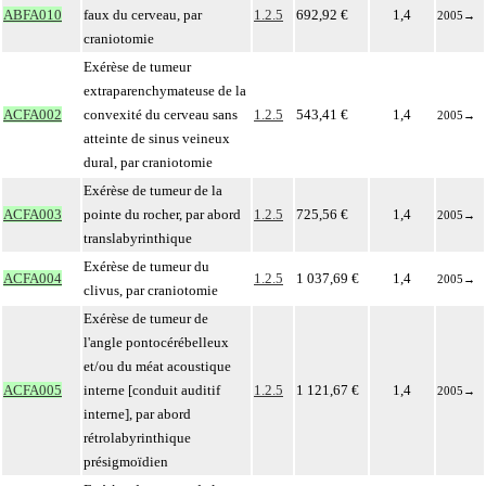
ABFA010
faux du cerveau, par
1.2.5
692,92 €
1,4
2005
→
craniotomie
Exérèse de tumeur
extraparenchymateuse de la
ACFA002
convexité du cerveau sans
1.2.5
543,41 €
1,4
2005
→
atteinte de sinus veineux
dural, par craniotomie
Exérèse de tumeur de la
ACFA003
pointe du rocher, par abord
1.2.5
725,56 €
1,4
2005
→
translabyrinthique
Exérèse de tumeur du
ACFA004
1.2.5
1 037,69 €
1,4
2005
→
clivus, par craniotomie
Exérèse de tumeur de
l'angle pontocérébelleux
et/ou du méat acoustique
ACFA005
interne [conduit auditif
1.2.5
1 121,67 €
1,4
2005
→
interne], par abord
rétrolabyrinthique
présigmoïdien