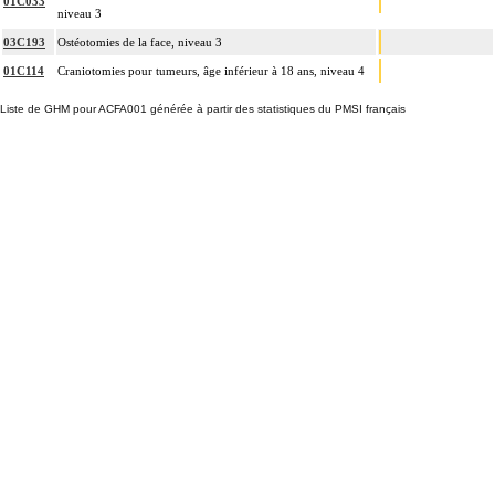
01C033
niveau 3
03C193
Ostéotomies de la face, niveau 3
01C114
Craniotomies pour tumeurs, âge inférieur à 18 ans, niveau 4
Liste de GHM pour ACFA001 générée à partir des statistiques du PMSI français