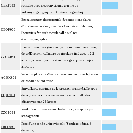
CERP003
rotatoire avec électronystagmographie ou
vidéonystagmographie, et tests oculographiques
Enregistrement des potentiels évoqués vestibulaires
d'origine sacculaire [potentiels évoqués otolithiques]
CEQP008
[potentiels évoqués sacculocolliques] par
électromyographie
Examen immunocytochimique ou immunohistochimique
de prélèvement cellulaire ou tissulaire fixé avec 1 à 2
ZZQX081
anticorps, avec quantification du signal pour chaque
anticorps
Scanographie du crâne et de son contenu, sans injection
ACQK001
de produit de contraste
Surveillance continue de la pression intraartérielle et/ou
EQQP011
de la pression intraveineuse centrale par méthodes
effractives, par 24 heures
Restitution tridimensionnelle des images acquises par
ZZQP004
scanographie
Pose d'une sonde urétrovésicale [Sondage vésical à
JDLD001
demeure]