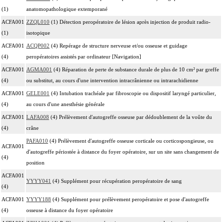
(1)
anatomopathologique extemporané
ACFA001
ZZQL010
(1) Détection peropératoire de lésion après injection de produit radio-
(1)
isotopique
ACFA001
ACQP002
(4) Repérage de structure nerveuse et/ou osseuse et guidage
(4)
peropératoires assistés par ordinateur [Navigation]
ACFA001
AGMA001
(4) Réparation de perte de substance durale de plus de 10 cm² par greffe
(4)
ou substitut, au cours d'une intervention intracrânienne ou intrarachidienne
ACFA001
GELE001
(4) Intubation trachéale par fibroscopie ou dispositif laryngé particulier,
(4)
au cours d'une anesthésie générale
ACFA001
LAFA008
(4) Prélèvement d'autogreffe osseuse par dédoublement de la voûte du
(4)
crâne
PAFA010
(4) Prélèvement d'autogreffe osseuse corticale ou corticospongieuse, ou
ACFA001
d'autogreffe périostée à distance du foyer opératoire, sur un site sans changement de
(4)
position
ACFA001
YYYY041
(4) Supplément pour récupération peropératoire de sang
(4)
ACFA001
YYYY188
(4) Supplément pour prélèvement peropératoire et pose d'autogreffe
(4)
osseuse à distance du foyer opératoire