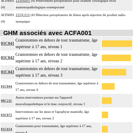
ACFA001
ZZHA001
(4) Prélèvement peropératoire pour examen cytologique et/ou
(4)
anatomopathologique extemporané
ACFA001
ZZQL010
(4) Détection peropératoire de lésion après injection de produit radio-
(4)
isotopique
GHM associés avec ACFA001
Craniotomies en dehors de tout traumatisme, âge
01C041
supérieur à 17 ans, niveau 1
Craniotomies en dehors de tout traumatisme, âge
01C042
supérieur à 17 ans, niveau 2
Craniotomies en dehors de tout traumatisme, âge
01C043
supérieur à 17 ans, niveau 3
Craniotomies en dehors de tout traumatisme, âge supérieur à
01C044
17 ans, niveau 4
Autres interventions portant sur l'appareil
08C211
musculosquelettique et le tissu conjonctif, niveau 1
Interventions sur les sinus et l'apophyse mastoïde, âge
03C072
supérieur à 17 ans, niveau 2
Craniotomies pour traumatisme, âge supérieur à 17 ans,
01C034
niveau 4