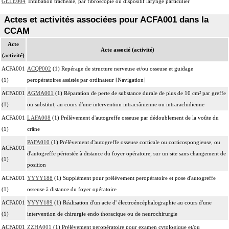
GELE004
Intubation trachéale, par fibroscopie ou dispositif laryngé particulier
Actes et activités associées pour ACFA001 dans la
CCAM
Acte
Acte associé (activité)
(activité)
ACFA001
ACQP002
(1) Repérage de structure nerveuse et/ou osseuse et guidage
(1)
peropératoires assistés par ordinateur [Navigation]
ACFA001
AGMA001
(1) Réparation de perte de substance durale de plus de 10 cm² par greffe
(1)
ou substitut, au cours d'une intervention intracrânienne ou intrarachidienne
ACFA001
LAFA008
(1) Prélèvement d'autogreffe osseuse par dédoublement de la voûte du
(1)
crâne
PAFA010
(1) Prélèvement d'autogreffe osseuse corticale ou corticospongieuse, ou
ACFA001
d'autogreffe périostée à distance du foyer opératoire, sur un site sans changement de
(1)
position
ACFA001
YYYY188
(1) Supplément pour prélèvement peropératoire et pose d'autogreffe
(1)
osseuse à distance du foyer opératoire
ACFA001
YYYY189
(1) Réalisation d'un acte d' électroéncéphalographie au cours d'une
(1)
intervention de chirurgie endo thoracique ou de neurochirurgie
ACFA001
ZZHA001
(1) Prélèvement peropératoire pour examen cytologique et/ou