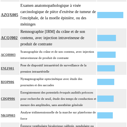
Examen anatomopathologique à visée
carcinologique de pièce d'exérèse de tumeur de
AZQX005
l'encéphale, de la moelle épinière, ou des
méninges
Remnographie [IRM] du crâne et de son
ACQJ002
contenu, avec injection intraveineuse de
produit de contraste
Scanographie du crâne et de son contenu, avec injection
ACQH003
intraveineuse de produit de contraste
Pose de dispositif intraartériel de surveillance de la
ENLF001
pression intraartérielle
Nystagmographie optocinétique avec étude des
BJQP006
poursuites et des saccades
Enregistrement des potentiels évoqués auditifs précoces
CDQP006
pour recherche de seuil, étude des temps de conduction et
mesure des amplitudes, sans anesthésie générale
Analyse tridimensionnelle de la marche sur plateforme de
NKQP003
force
Épreuve vestibulaire bicalorique calibrée, pendulaire ou