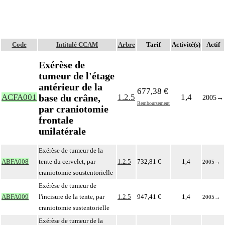
Code
Intitulé CCAM
Arbre
Tarif
Activité(s)
Actif
Exérèse de
tumeur de l'étage
antérieur de la
677,38 €
base du crâne,
ACFA001
1.2.5
1,4
2005
→
Remboursement
par craniotomie
frontale
unilatérale
Exérèse de tumeur de la
ABFA008
tente du cervelet, par
1.2.5
732,81 €
1,4
2005
→
craniotomie soustentorielle
Exérèse de tumeur de
ABFA009
l'incisure de la tente, par
1.2.5
947,41 €
1,4
2005
→
craniotomie sustentorielle
Exérèse de tumeur de la