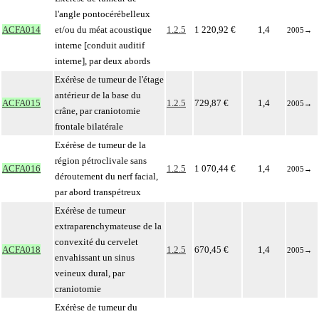
l'angle pontocérébelleux
ACFA014
et/ou du méat acoustique
1.2.5
1 220,92 €
1,4
2005
→
interne [conduit auditif
interne], par deux abords
Exérèse de tumeur de l'étage
antérieur de la base du
ACFA015
1.2.5
729,87 €
1,4
2005
→
crâne, par craniotomie
frontale bilatérale
Exérèse de tumeur de la
région pétroclivale sans
ACFA016
1.2.5
1 070,44 €
1,4
2005
→
déroutement du nerf facial,
par abord transpétreux
Exérèse de tumeur
extraparenchymateuse de la
convexité du cervelet
ACFA018
1.2.5
670,45 €
1,4
2005
→
envahissant un sinus
veineux dural, par
craniotomie
Exérèse de tumeur du