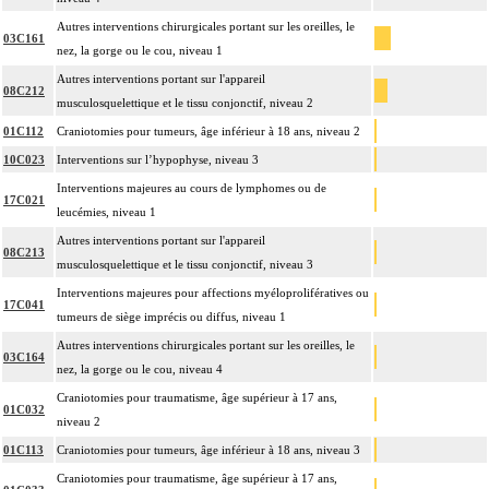
Autres interventions chirurgicales portant sur les oreilles, le
03C161
nez, la gorge ou le cou, niveau 1
Autres interventions portant sur l'appareil
08C212
musculosquelettique et le tissu conjonctif, niveau 2
01C112
Craniotomies pour tumeurs, âge inférieur à 18 ans, niveau 2
10C023
Interventions sur l’hypophyse, niveau 3
Interventions majeures au cours de lymphomes ou de
17C021
leucémies, niveau 1
Autres interventions portant sur l'appareil
08C213
musculosquelettique et le tissu conjonctif, niveau 3
Interventions majeures pour affections myéloprolifératives ou
17C041
tumeurs de siège imprécis ou diffus, niveau 1
Autres interventions chirurgicales portant sur les oreilles, le
03C164
nez, la gorge ou le cou, niveau 4
Craniotomies pour traumatisme, âge supérieur à 17 ans,
01C032
niveau 2
01C113
Craniotomies pour tumeurs, âge inférieur à 18 ans, niveau 3
Craniotomies pour traumatisme, âge supérieur à 17 ans,