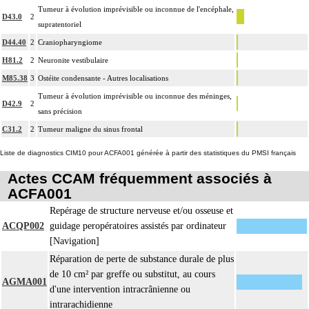
Tumeur à évolution imprévisible ou inconnue de l'encéphale,
D43.0
2
supratentoriel
D44.40
2
Craniopharyngiome
H81.2
2
Neuronite vestibulaire
M85.38
3
Ostéite condensante - Autres localisations
Tumeur à évolution imprévisible ou inconnue des méninges,
D42.9
2
sans précision
C31.2
2
Tumeur maligne du sinus frontal
Liste de diagnostics CIM10 pour ACFA001 générée à partir des statistiques du PMSI français
Actes CCAM fréquemment associés à
ACFA001
Repérage de structure nerveuse et/ou osseuse et
ACQP002
guidage peropératoires assistés par ordinateur
[Navigation]
Réparation de perte de substance durale de plus
de 10 cm² par greffe ou substitut, au cours
AGMA001
d'une intervention intracrânienne ou
intrarachidienne