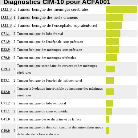
Diagnostics CIM-10 pour ACFA001
D32.0
2
Tumeur bénigne des méninges cérébrales
D33.3
1
Tumeur bénigne des nerfs crâniens
D33.0
2
Tumeur bénigne de l'encéphale, supratentoriel
C71.1
2
Tumeur maligne du lobe frontal
C71.9
2
Tumeur maligne de l'encéphale, sans précision
D32.9
2
Tumeur bénigne des méninges, sans précision
C70.0
2
Tumeur maligne des méninges cérébrales
Tumeur maligne secondaire du cerveau et des méninges
C79.3
2
cérébrales
D33.1
2
Tumeur bénigne de l'encéphale, infratentoriel
Tumeur à évolution imprévisible ou inconnue des méninges
D42.0
2
cérébrales
C71.2
2
Tumeur maligne du lobe temporal
C31.1
2
Tumeur maligne du sinus ethmoïdal
C41.0
2
Tumeur maligne des os du crâne et de la face
Tumeur maligne du tissu conjonctif et des autres tissus mous
C49.0
2
de la tête, de la face et du cou