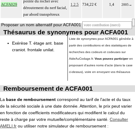
pointe du rocher avec
ACFA029
1.2.5
734,22 €
1,4
2005
→
déroutement du nerf facial,
par abord transpétreux
Proposer un nom alternatif pour ACFA001
Thésaurus de synonymes pour ACFA001
Liste de synonymes pour ACFA001 générée à
Exérèse T. étage ant. base
partir des contributions et des statistiques de
craniot. frontale unilat.
recherches des codeurs et codeuses sur
AideAuCodage.fr.
Vous pouvez participer
en
proposant d'autres noms d'acte (dans la case
ci-dessus), voire en envoyant vos thésaurus
Remboursement de ACFA001
La
base de remboursement
correspond au tarif de l'acte et du taux
de la sécurité sociale à une date donnée. Attention, le prix peut varier
en fonction de coefficients modificateurs qui modifient le calcul du
reste à charge par votre mutuelle/complémentaire santé.
Consulter
AMELI.fr
ou utiliser notre simulateur de remboursement :