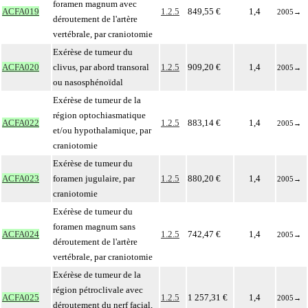
foramen magnum avec
ACFA019
1.2.5
849,55 €
1,4
2005
→
déroutement de l'artère
vertébrale, par craniotomie
Exérèse de tumeur du
ACFA020
clivus, par abord transoral
1.2.5
909,20 €
1,4
2005
→
ou nasosphénoïdal
Exérèse de tumeur de la
région optochiasmatique
ACFA022
1.2.5
883,14 €
1,4
2005
→
et/ou hypothalamique, par
craniotomie
Exérèse de tumeur du
ACFA023
foramen jugulaire, par
1.2.5
880,20 €
1,4
2005
→
craniotomie
Exérèse de tumeur du
foramen magnum sans
ACFA024
1.2.5
742,47 €
1,4
2005
→
déroutement de l'artère
vertébrale, par craniotomie
Exérèse de tumeur de la
région pétroclivale avec
ACFA025
1.2.5
1 257,31 €
1,4
2005
→
déroutement du nerf facial,