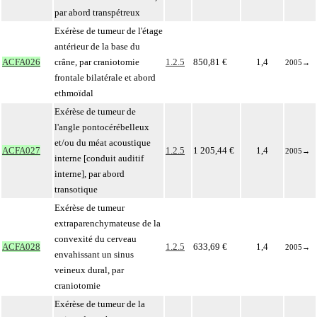
par abord transpétreux
Exérèse de tumeur de l'étage
antérieur de la base du
ACFA026
crâne, par craniotomie
1.2.5
850,81 €
1,4
2005
→
frontale bilatérale et abord
ethmoïdal
Exérèse de tumeur de
l'angle pontocérébelleux
et/ou du méat acoustique
ACFA027
1.2.5
1 205,44 €
1,4
2005
→
interne [conduit auditif
interne], par abord
transotique
Exérèse de tumeur
extraparenchymateuse de la
convexité du cerveau
ACFA028
1.2.5
633,69 €
1,4
2005
→
envahissant un sinus
veineux dural, par
craniotomie
Exérèse de tumeur de la