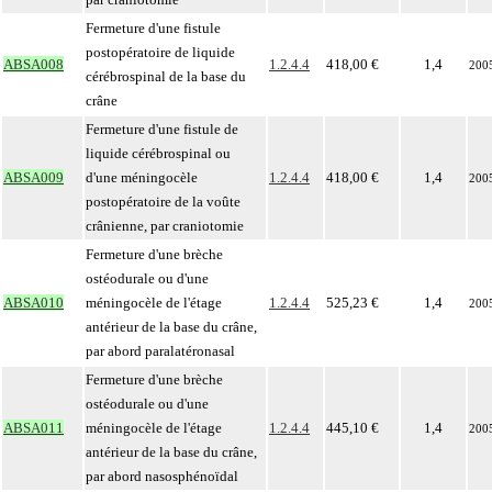
Fermeture d'une fistule
postopératoire de liquide
ABSA008
1.2.4.4
418,00 €
1,4
200
cérébrospinal de la base du
crâne
Fermeture d'une fistule de
liquide cérébrospinal ou
ABSA009
d'une méningocèle
1.2.4.4
418,00 €
1,4
200
postopératoire de la voûte
crânienne, par craniotomie
Fermeture d'une brèche
ostéodurale ou d'une
ABSA010
méningocèle de l'étage
1.2.4.4
525,23 €
1,4
200
antérieur de la base du crâne,
par abord paralatéronasal
Fermeture d'une brèche
ostéodurale ou d'une
ABSA011
méningocèle de l'étage
1.2.4.4
445,10 €
1,4
200
antérieur de la base du crâne,
par abord nasosphénoïdal