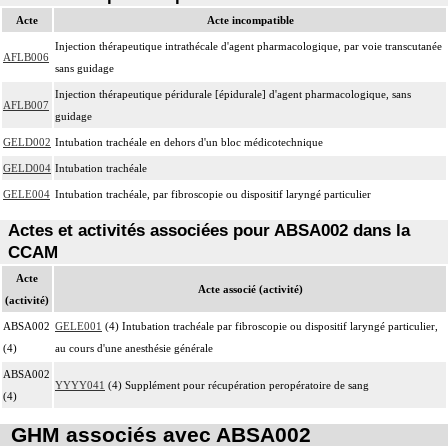
Acte
Acte incompatible
Injection thérapeutique intrathécale d'agent pharmacologique, par voie transcutanée
AFLB006
sans guidage
Injection thérapeutique péridurale [épidurale] d'agent pharmacologique, sans
AFLB007
guidage
GELD002
Intubation trachéale en dehors d'un bloc médicotechnique
GELD004
Intubation trachéale
GELE004
Intubation trachéale, par fibroscopie ou dispositif laryngé particulier
Actes et activités associées pour ABSA002 dans la
CCAM
Acte
Acte associé (activité)
(activité)
ABSA002
GELE001
(4) Intubation trachéale par fibroscopie ou dispositif laryngé particulier,
(4)
au cours d'une anesthésie générale
ABSA002
YYYY041
(4) Supplément pour récupération peropératoire de sang
(4)
GHM associés avec ABSA002