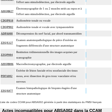
l'effort sans stimulodétection, par électrode aiguille
Électromyographie de 1 ou 2 muscles striés au repos et à
AHQB027
l'effort sans stimulodétection, par électrode aiguille
CDQP010
Audiométrie tonale ou vocale
CDQP002
Audiométrie tonale et vocale avec tympanométrie
ADPA008
Décompression du nerf facial, par abord transmastoïdien
Examen anatomopathologique de pièce d'exérèse en
ZZQX127
fragments différenciés d'une structure anatomique
Restitution tridimensionnelle des images acquises par
ZZQP004
scanographie
AHQB006
Macroélectromyographie, par électrode aiguille
Exérèse de lésion fasciale et/ou sousfasciale des tissus
PDFA002
mous, avec dissection de gros tronc vasculaire et/ou
nerveux
Examen histopathologique de biopsies étagées d'une
ZZQX077
structure anatomique
Liste de codes CCAM pour ABSA002 générée à partir des statistiques du PMSI français
Actes incompatibles pour ABSA002 dans la CCAM