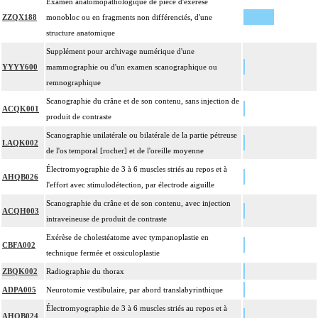
Examen anatomopathologique de pièce d'exérèse
ZZQX188
monobloc ou en fragments non différenciés, d'une
structure anatomique
Supplément pour archivage numérique d'une
YYYY600
mammographie ou d'un examen scanographique ou
remnographique
Scanographie du crâne et de son contenu, sans injection de
ACQK001
produit de contraste
Scanographie unilatérale ou bilatérale de la partie pétreuse
LAQK002
de l'os temporal [rocher] et de l'oreille moyenne
Électromyographie de 3 à 6 muscles striés au repos et à
AHQB026
l'effort avec stimulodétection, par électrode aiguille
Scanographie du crâne et de son contenu, avec injection
ACQH003
intraveineuse de produit de contraste
Exérèse de cholestéatome avec tympanoplastie en
CBFA002
technique fermée et ossiculoplastie
ZBQK002
Radiographie du thorax
ADPA005
Neurotomie vestibulaire, par abord translabyrinthique
Électromyographie de 3 à 6 muscles striés au repos et à
AHQB024