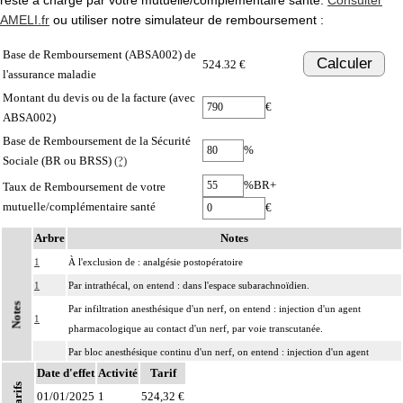
AMELI.fr
ou utiliser notre simulateur de remboursement :
Base de Remboursement (ABSA002) de
Calculer
524.32 €
l'assurance maladie
Montant du devis ou de la facture (avec
€
ABSA002)
Base de Remboursement de la Sécurité
%
Sociale (BR ou BRSS)
(?)
%BR+
Taux de Remboursement de votre
mutuelle/complémentaire santé
€
Arbre
Notes
1
À l'exclusion de : analgésie postopératoire
1
Par intrathécal, on entend : dans l'espace subarachnoïdien.
Notes
Par infiltration anesthésique d'un nerf, on entend : injection d'un agent
1
pharmacologique au contact d'un nerf, par voie transcutanée.
Par bloc anesthésique continu d'un nerf, on entend : injection d'un agent
1
Date d'effet
pharmacologique au contact d'un nerf avec pose d'un cathéter, par voie
Activité
Tarif
Tarifs
transcutanée.
01/01/2025
1
524,32 €