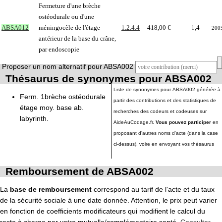
Fermeture d'une brèche
ostéodurale ou d'une
ABSA012
méningocèle de l'étage
1.2.4.4
418,00 €
1,4
200
antérieur de la base du crâne,
par endoscopie
Proposer un nom alternatif pour ABSA002
Thésaurus de synonymes pour ABSA002
Liste de synonymes pour ABSA002 générée à
Ferm. 1brèche ostéodurale
partir des contributions et des statistiques de
étage moy. base ab.
recherches des codeurs et codeuses sur
labyrinth.
AideAuCodage.fr.
Vous pouvez participer
en
proposant d'autres noms d'acte (dans la case
ci-dessus), voire en envoyant vos thésaurus
Remboursement de ABSA002
La
base de remboursement
correspond au tarif de l'acte et du taux
de la sécurité sociale à une date donnée. Attention, le prix peut varier
en fonction de coefficients modificateurs qui modifient le calcul du
reste à charge par votre mutuelle/complémentaire santé.
Consulter