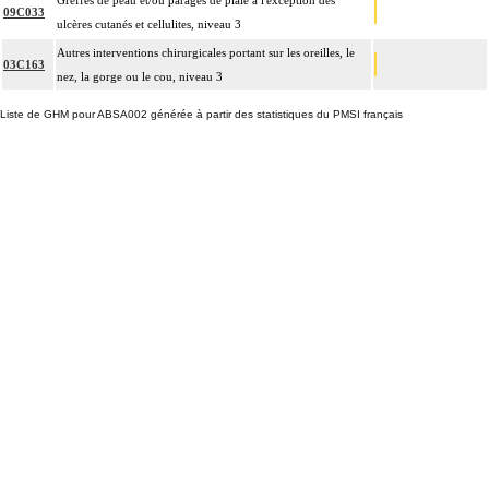
Greffes de peau et/ou parages de plaie à l'exception des
09C033
ulcères cutanés et cellulites, niveau 3
Autres interventions chirurgicales portant sur les oreilles, le
03C163
nez, la gorge ou le cou, niveau 3
Liste de GHM pour ABSA002 générée à partir des statistiques du PMSI français