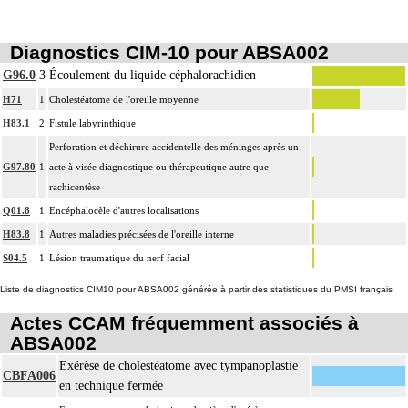
Diagnostics CIM-10 pour ABSA002
G96.0
3
Écoulement du liquide céphalorachidien
H71
1
Cholestéatome de l'oreille moyenne
H83.1
2
Fistule labyrinthique
Perforation et déchirure accidentelle des méninges après un
G97.80
1
acte à visée diagnostique ou thérapeutique autre que
rachicentèse
Q01.8
1
Encéphalocèle d'autres localisations
H83.8
1
Autres maladies précisées de l'oreille interne
S04.5
1
Lésion traumatique du nerf facial
Liste de diagnostics CIM10 pour ABSA002 générée à partir des statistiques du PMSI français
Actes CCAM fréquemment associés à
ABSA002
Exérèse de cholestéatome avec tympanoplastie
CBFA006
en technique fermée