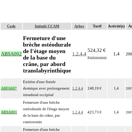
Code
Intitulé CCAM
Arbre
Tarif
Activité(s)
Ac
Fermeture d'une
brèche ostéodurale
524,32 €
de l'étage moyen
ABSA002
1.2.4.4
1,4
200
de la base du
Remboursement
crâne, par abord
translabyrinthique
Exérèse d'une fistule
ABFA007
dermique avec prolongement
1.2.4.4
248,19 €
1,4
200
intradural occipital
Fermeture d'une brèche
ostéodurale de l'étage moyen
ABSA001
1.2.4.4
423,73 €
1,4
200
de la base du crâne, par
craniotomie
Fermeture d'une brèche