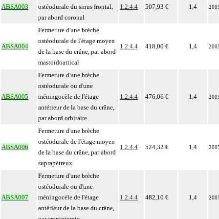
ABSA003
ostéodurale du sinus frontal,
1.2.4.4
507,93 €
1,4
200
par abord coronal
Fermeture d'une brèche
ostéodurale de l'étage moyen
ABSA004
1.2.4.4
418,00 €
1,4
200
de la base du crâne, par abord
mastoïdoattical
Fermeture d'une brèche
ostéodurale ou d'une
ABSA005
méningocèle de l'étage
1.2.4.4
476,06 €
1,4
200
antérieur de la base du crâne,
par abord orbitaire
Fermeture d'une brèche
ostéodurale de l'étage moyen
ABSA006
1.2.4.4
524,32 €
1,4
200
de la base du crâne, par abord
suprapétreux
Fermeture d'une brèche
ostéodurale ou d'une
ABSA007
méningocèle de l'étage
1.2.4.4
482,10 €
1,4
200
antérieur de la base du crâne,
par craniotomie