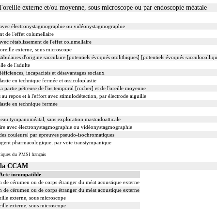
 l'oreille externe et/ou moyenne, sous microscope ou par endoscopie méatale
ée avec électronystagmographie ou vidéonystagmographie
t de l'effet columellaire
avec rétablissement de l'effet columellaire
'oreille externe, sous microscope
tibulaires d'origine sacculaire [potentiels évoqués otolithiques] [potentiels évoqués sacculocolli
lle de l'adulte
 déficiences, incapacités et désavantages sociaux
stie en technique fermée et ossiculoplastie
la partie pétreuse de l'os temporal [rocher] et de l'oreille moyenne
au repos et à l'effort avec stimulodétection, par électrode aiguille
astie en technique fermée
eau tympanoméatal, sans exploration mastoïdoatticale
toire avec électronystagmographie ou vidéonystagmographie
des couleurs] par épreuves pseudo-isochromatiques
d'agent pharmacologique, par voie transtympanique
tiques du PMSI français
s la CCAM
Acte incompatible
on de cérumen ou de corps étranger du méat acoustique externe
on de cérumen ou de corps étranger du méat acoustique externe
reille externe, sous microscope
reille externe, sous microscope