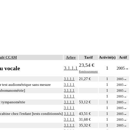
itulé CCAM
Arbre
Tarif
Activité(s)
Actif
23,54 €
u vocale
3.1.1.1
1
2005
→
Remboursement
3.1.1.1
21,27 €
1
2005
→
 test audiométrique sans mesure
3.1.1.1
1
2005
→
tubomanométrie]
3.1.1.1
1
2005
→
3.1.1.1
1
2005
→
ec tympanométrie
3.1.1.1
53,12 €
1
2005
→
3.1.1.1
1
2005
→
cabine chez l'enfant [tests conditionnés]
3.1.1.1
43,51 €
1
2005
→
3.1.1.1
31,68 €
1
2005
→
3.1.1.1
35,32 €
1
2005
→