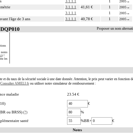
s
3.1.1.1
1
2005
→
métrie
3.1.1.1
41,61 €
1
2005
→
3.1.1.1
1
2005
→
vant l'âge de 3 ans
3.1.1.1
40,78 €
1
2005
→
 CDQP010
Proposer un nom alterna
tions
s noms
ci
) !
rez les
te et du taux de la sécurité sociale à une date donnée. Attention, le prix peut varier en fonction 
.
Consulter AMELI.fr
ou utiliser notre simulateur de remboursement :
nce maladie
23.54 €
010)
€
e (BR ou BRSS)
(?)
%
plémentaire santé
%BR+
€
Notes