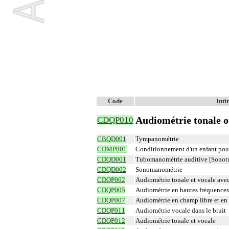
Code
Int
Audiométrie tonale o
CDQP010
CBQD001
Tympanométrie
CDMP001
Conditionnement d'un enfant pour
CDQD001
Tubomanométrie auditive [Sono
CDQD002
Sonomanométrie
CDQP002
Audiométrie tonale et vocale av
CDQP005
Audiométrie en hautes fréquences
CDQP007
Audiométrie en champ libre et en 
CDQP011
Audiométrie vocale dans le bruit
CDQP012
Audiométrie tonale et vocale