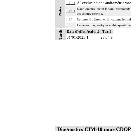
À l'exclusion de : audiométrie vo
3.1.1.1
Notes
L'audiométrie inclut le soin instrumenta
3.1.1.1
acoustique externe.
3.1.1
Comprend : épreuves fonctionnelles unilat
3
Les actes diagnostiques et thérapeutique
Date d'effet
Activité
Tarif
Tarifs
01/01/2025
1
23,54 €
Diagnostics CIM-10 pour CDQP