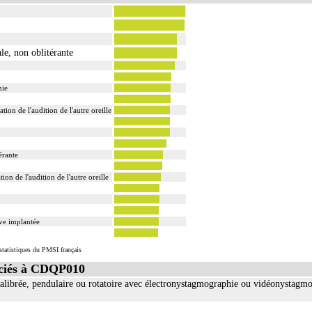
ale, non oblitérante
mie
ation de l'audition de l'autre oreille
érante
tion de l'audition de l'autre oreille
ive implantée
tatistiques du PMSI français
ciés à CDQP010
calibrée, pendulaire ou rotatoire avec électronystagmographie ou vidéonystagmog