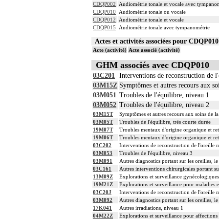
CDQP002
Audiométrie tonale et vocale avec tympano
CDQP010
Audiométrie tonale ou vocale
CDQP012
Audiométrie tonale et vocale
CDQP015
Audiométrie tonale avec tympanométrie
Actes et activités associées pour CDQP0
Acte (activité)
Acte associé (activité)
GHM associés avec CDQP010
03C201
Interventions de reconstruction de l
03M15Z
Symptômes et autres recours aux s
03M051
Troubles de l'équilibre, niveau 1
03M052
Troubles de l'équilibre, niveau 2
03M15T
Symptômes et autres recours aux soins de l
03M05T
Troubles de l'équilibre, très courte durée
19M07T
Troubles mentaux d'origine organique et ret
19M06T
Troubles mentaux d'origine organique et ret
03C202
Interventions de reconstruction de l'oreille
03M053
Troubles de l'équilibre, niveau 3
03M091
Autres diagnostics portant sur les oreilles, 
03C161
Autres interventions chirurgicales portant sur
13M09Z
Explorations et surveillance gynécologiques
19M21Z
Explorations et surveillance pour maladies 
03C20J
Interventions de reconstruction de l'oreill
03M092
Autres diagnostics portant sur les oreilles, 
17K041
Autres irradiations, niveau 1
04M22Z
Explorations et surveillance pour affections 