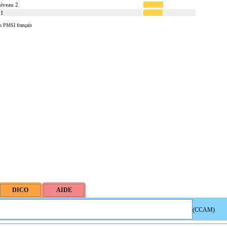
niveau 2
 1
u PMSI français
(CCAM)