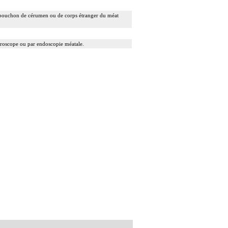
e de bouchon de cérumen ou de corps étranger du méat
microscope ou par endoscopie méatale.