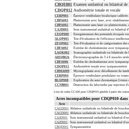
CBQE001
Examen unilatéral ou bilatéral de
CDQP012
Audiométrie tonale et vocale
CERP001
Épreuve vestibulaire bicalorique calibr
CBPA003
Platinotomie avec laser, avec rétablissemen
CBPA002
Platinotomie sans laser ou platinectomie, 
CAJD001
Soin instrumental unilatéral ou bilatéral d
CEQP008
Enregistrement des potentiels évoqués ves
ALQP005
Test d'évaluation de l'efficience intellectue
ZFQP002
Test d'évaluation et de catégorisation des
CBFA002
Exérèse de cholestéatome avec tympanopla
LAQK002
Scanographie unilatérale ou bilatérale de 
AHQB026
Électromyographie de 3 à 6 muscles striés 
CBFA006
Exérèse de cholestéatome avec tympanopl
CDQP015
Audiométrie tonale avec tympanométrie
CBMA009
Myringoplastie avec décollement du lamb
CERP004
Épreuve vestibulaire pendulaire ou rota
BLQP008
Exploration du sens chromatique [vision 
CCNB001
Destruction du labyrinthe par injection 
Liste de codes CCAM pour CDQP010 générée à partir des statis
Actes incompatibles pour CDQP010 dan
Acte
CAGD001
Ablation unilatérale ou bilatérale de bouch
CAGD001
Ablation unilatérale ou bilatérale de bouch
CAJD001
Soin instrumental unilatéral ou bilatéral d'o
CAJD001
Soin instrumental unilatéral ou bilatéral d'o
CBQD001
Tympanométrie