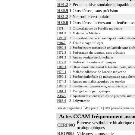
H91.2
2
Perte auditive soudaine idiopathique
H80.9
1
Otosclérose, sans précision
H81.2
2
Neuronite vestibulaire
H80.0
1
Otosclérose intéressant la fenêtre ov
H71
1
Cholestéatome de l'oreille moyenne
H81.0
1
Maladie de Ménière
H95.0
1
Cholestéatome récidivant après mastoïdecto
F06.7
2
Trouble cognitif léger
H90.4
1
Surdité neurosensorielle unilatérale sans altér
H72.9
1
Perforation du tympan, sans précision
H81.3
1
Autres vertiges périphériques
H72.0
1
Perforation centrale du tympan
H80.1
1
Otosclérose intéressant la fenêtre ovale, oblit
H74.1
1
Maladie adhésive de l'oreille moyenne
H90.1
1
Surdité unilatérale de transmission sans altéra
H74.3
1
Autres anomalies acquises des osselets
H90.5
1
Surdité neurosensorielle, sans précision
H81.1
1
Vertige bénin paroxystique
Z45.3
1
Ajustement et entretien d'une prothèse audit
H83.0
2
Labyrinthite
Liste de diagnostics CIM10 pour CDQP010 générée à partir des s
Actes CCAM fréquemment asso
Épreuve vestibulaire bicalorique 
CERP003
oculographiques
BJQP005
Vidéonystagmoscopie