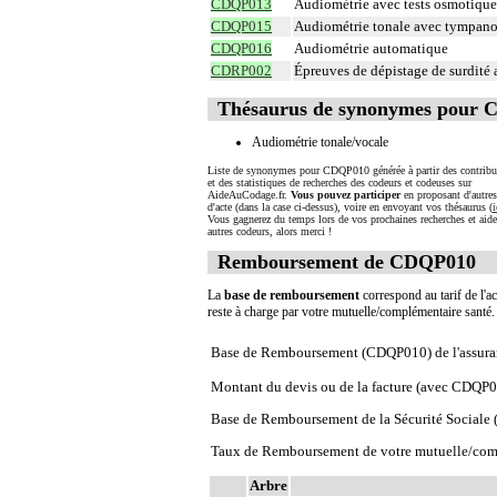
CDQP013
Audiométrie avec tests osmotique
CDQP015
Audiométrie tonale avec tympano
CDQP016
Audiométrie automatique
CDRP002
Épreuves de dépistage de surdité a
Thésaurus de synonymes pour
Audiométrie tonale/vocale
Liste de synonymes pour CDQP010 générée à partir des contribu
et des statistiques de recherches des codeurs et codeuses sur
AideAuCodage.fr.
Vous pouvez participer
en proposant d'autre
d'acte (dans la case ci-dessus), voire en envoyant vos thésaurus (
i
Vous gagnerez du temps lors de vos prochaines recherches et aide
autres codeurs, alors merci !
Remboursement de CDQP010
La
base de remboursement
correspond au tarif de l'ac
reste à charge par votre mutuelle/complémentaire santé
Base de Remboursement (CDQP010) de l'assura
Montant du devis ou de la facture (avec CDQP
Base de Remboursement de la Sécurité Social
Taux de Remboursement de votre mutuelle/com
Arbre