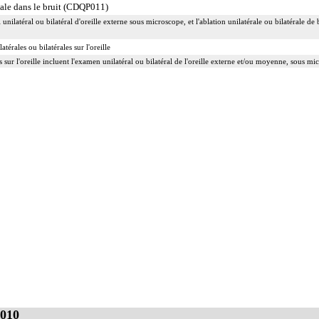
cale dans le bruit (CDQP011)
l unilatéral ou bilatéral d'oreille externe sous microscope, et l'ablation unilatérale ou bilatéral
érales ou bilatérales sur l'oreille
s sur l'oreille incluent l'examen unilatéral ou bilatéral de l'oreille externe et/ou moyenne, sous 
010