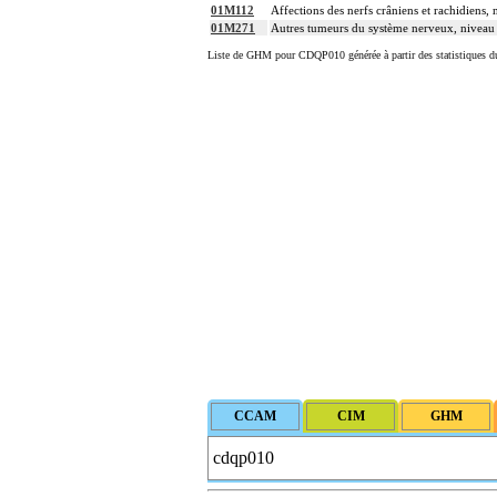
01M112
Affections des nerfs crâniens et rachidiens, 
01M271
Autres tumeurs du système nerveux, niveau
Liste de GHM pour CDQP010 générée à partir des statistiques d