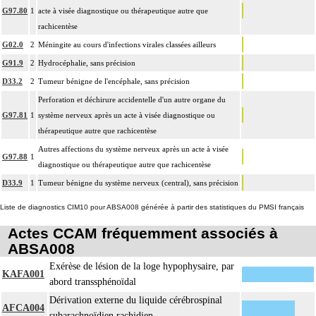
G97.80
1
acte à visée diagnostique ou thérapeutique autre que
rachicentèse
G02.0
2
Méningite au cours d'infections virales classées ailleurs
G91.9
2
Hydrocéphalie, sans précision
D33.2
2
Tumeur bénigne de l'encéphale, sans précision
Perforation et déchirure accidentelle d'un autre organe du
G97.81
1
système nerveux après un acte à visée diagnostique ou
thérapeutique autre que rachicentèse
Autres affections du système nerveux après un acte à visée
G97.88
1
diagnostique ou thérapeutique autre que rachicentèse
D33.9
1
Tumeur bénigne du système nerveux (central), sans précision
Liste de diagnostics CIM10 pour ABSA008 générée à partir des statistiques du PMSI français
Actes CCAM fréquemment associés à
ABSA008
Exérèse de lésion de la loge hypophysaire, par
KAFA001
abord transsphénoïdal
Dérivation externe du liquide cérébrospinal
AFCA004
subarachnoïdien rachidien