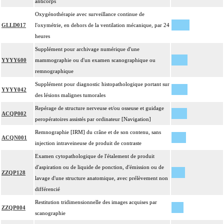
anticorps
Oxygénothérapie avec surveillance continue de
GLLD017
l'oxymétrie, en dehors de la ventilation mécanique, par 24
heures
Supplément pour archivage numérique d'une
YYYY600
mammographie ou d'un examen scanographique ou
remnographique
Supplément pour diagnostic histopathologique portant sur
YYYY042
des lésions malignes tumorales
Repérage de structure nerveuse et/ou osseuse et guidage
ACQP002
peropératoires assistés par ordinateur [Navigation]
Remnographie [IRM] du crâne et de son contenu, sans
ACQN001
injection intraveineuse de produit de contraste
Examen cytopathologique de l'étalement de produit
d'aspiration ou de liquide de ponction, d'émission ou de
ZZQP128
lavage d'une structure anatomique, avec prélèvement non
différencié
Restitution tridimensionnelle des images acquises par
ZZQP004
scanographie