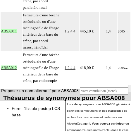
crâne, par abord
paralatéronasal
Fermeture d'une brèche
ostéodurale ou d'une
méningocèle de l'étage
ABSA011
1.2.4.4
445,10 €
1,4
2005
→
antérieur de la base du
crâne, par abord
nasosphénoïdal
Fermeture d'une brèche
ostéodurale ou d'une
ABSA012
méningocèle de l'étage
1.2.4.4
418,00 €
1,4
2005
→
antérieur de la base du
crâne, par endoscopie
Proposer un nom alternatif pour ABSA008
Thésaurus de synonymes pour ABSA008
Liste de synonymes pour ABSA008 générée à
Ferm. 1fistule postop LCS
partir des contributions et des statistiques de
base
recherches des codeurs et codeuses sur
AideAuCodage.fr.
Vous pouvez participer
en
proposant d'autres noms d'acte (dans la case