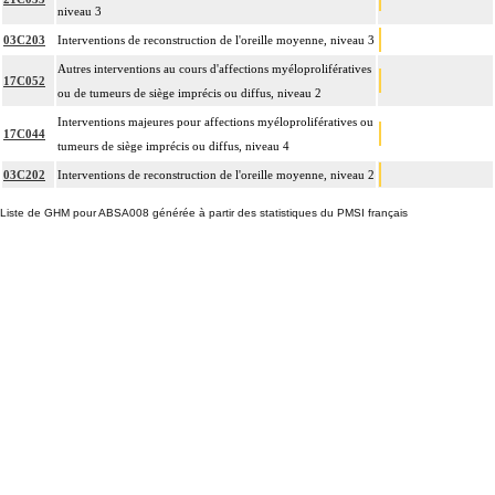
niveau 3
03C203
Interventions de reconstruction de l'oreille moyenne, niveau 3
Autres interventions au cours d'affections myéloprolifératives
17C052
ou de tumeurs de siège imprécis ou diffus, niveau 2
Interventions majeures pour affections myéloprolifératives ou
17C044
tumeurs de siège imprécis ou diffus, niveau 4
03C202
Interventions de reconstruction de l'oreille moyenne, niveau 2
Liste de GHM pour ABSA008 générée à partir des statistiques du PMSI français