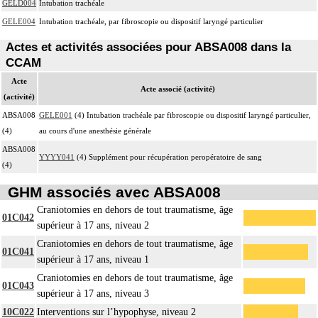
GELD004
Intubation trachéale
GELE004
Intubation trachéale, par fibroscopie ou dispositif laryngé particulier
Actes et activités associées pour ABSA008 dans la
CCAM
Acte
Acte associé (activité)
(activité)
ABSA008
GELE001
(4) Intubation trachéale par fibroscopie ou dispositif laryngé particulier,
(4)
au cours d'une anesthésie générale
ABSA008
YYYY041
(4) Supplément pour récupération peropératoire de sang
(4)
GHM associés avec ABSA008
Craniotomies en dehors de tout traumatisme, âge
01C042
supérieur à 17 ans, niveau 2
Craniotomies en dehors de tout traumatisme, âge
01C041
supérieur à 17 ans, niveau 1
Craniotomies en dehors de tout traumatisme, âge
01C043
supérieur à 17 ans, niveau 3
10C022
Interventions sur l’hypophyse, niveau 2