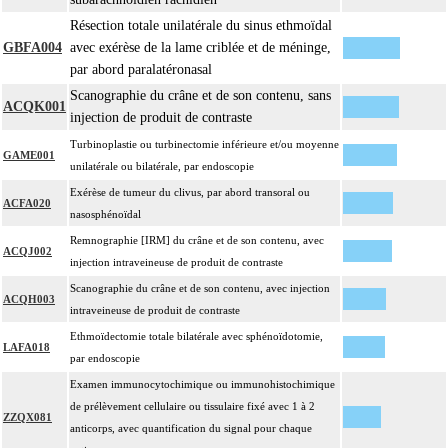
Résection totale unilatérale du sinus ethmoïdal
GBFA004
avec exérèse de la lame criblée et de méninge,
par abord paralatéronasal
Scanographie du crâne et de son contenu, sans
ACQK001
injection de produit de contraste
Turbinoplastie ou turbinectomie inférieure et/ou moyenne
GAME001
unilatérale ou bilatérale, par endoscopie
Exérèse de tumeur du clivus, par abord transoral ou
ACFA020
nasosphénoïdal
Remnographie [IRM] du crâne et de son contenu, avec
ACQJ002
injection intraveineuse de produit de contraste
Scanographie du crâne et de son contenu, avec injection
ACQH003
intraveineuse de produit de contraste
Ethmoïdectomie totale bilatérale avec sphénoïdotomie,
LAFA018
par endoscopie
Examen immunocytochimique ou immunohistochimique
de prélèvement cellulaire ou tissulaire fixé avec 1 à 2
ZZQX081
anticorps, avec quantification du signal pour chaque