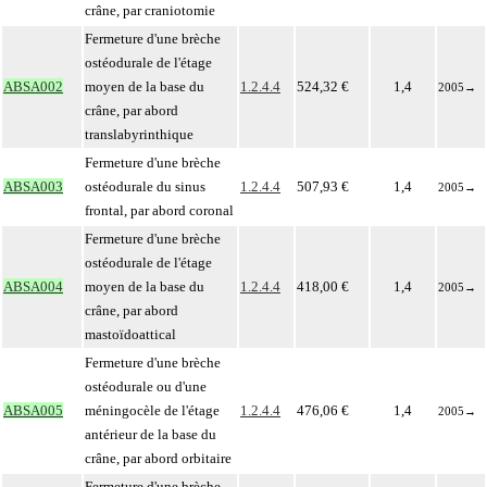
crâne, par craniotomie
Fermeture d'une brèche
ostéodurale de l'étage
ABSA002
moyen de la base du
1.2.4.4
524,32 €
1,4
2005
→
crâne, par abord
translabyrinthique
Fermeture d'une brèche
ABSA003
ostéodurale du sinus
1.2.4.4
507,93 €
1,4
2005
→
frontal, par abord coronal
Fermeture d'une brèche
ostéodurale de l'étage
ABSA004
moyen de la base du
1.2.4.4
418,00 €
1,4
2005
→
crâne, par abord
mastoïdoattical
Fermeture d'une brèche
ostéodurale ou d'une
ABSA005
méningocèle de l'étage
1.2.4.4
476,06 €
1,4
2005
→
antérieur de la base du
crâne, par abord orbitaire
Fermeture d'une brèche