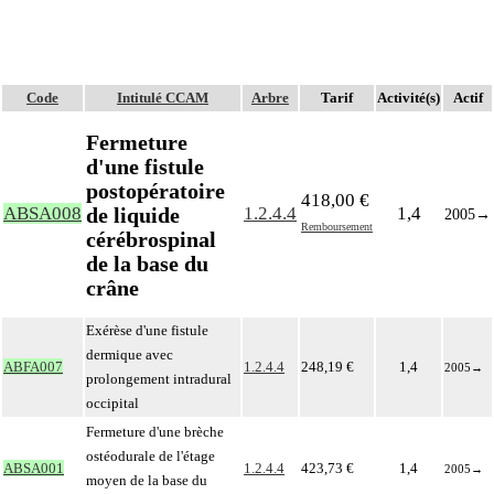
Code
Intitulé CCAM
Arbre
Tarif
Activité(s)
Actif
Fermeture
d'une fistule
postopératoire
418,00 €
de liquide
ABSA008
1.2.4.4
1,4
2005
→
Remboursement
cérébrospinal
de la base du
crâne
Exérèse d'une fistule
dermique avec
ABFA007
1.2.4.4
248,19 €
1,4
2005
→
prolongement intradural
occipital
Fermeture d'une brèche
ostéodurale de l'étage
ABSA001
1.2.4.4
423,73 €
1,4
2005
→
moyen de la base du