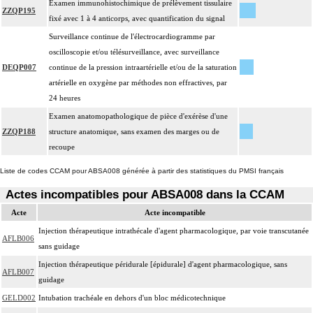
Examen immunohistochimique de prélèvement tissulaire
ZZQP195
fixé avec 1 à 4 anticorps, avec quantification du signal
Surveillance continue de l'électrocardiogramme par
oscilloscopie et/ou télésurveillance, avec surveillance
DEQP007
continue de la pression intraartérielle et/ou de la saturation
artérielle en oxygène par méthodes non effractives, par
24 heures
Examen anatomopathologique de pièce d'exérèse d'une
ZZQP188
structure anatomique, sans examen des marges ou de
recoupe
Liste de codes CCAM pour ABSA008 générée à partir des statistiques du PMSI français
Actes incompatibles pour ABSA008 dans la CCAM
Acte
Acte incompatible
Injection thérapeutique intrathécale d'agent pharmacologique, par voie transcutanée
AFLB006
sans guidage
Injection thérapeutique péridurale [épidurale] d'agent pharmacologique, sans
AFLB007
guidage
GELD002
Intubation trachéale en dehors d'un bloc médicotechnique