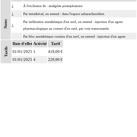
1
À l'exclusion de : analgésie postopératoire
1
Par intrathécal, on entend : dans l'espace subarachnoïdien.
Notes
Par infiltration anesthésique d'un nerf, on entend : injection d'un agent
1
pharmacologique au contact d'un nerf, par voie transcutanée.
Par bloc anesthésique continu d'un nerf, on entend : injection d'un agent
1
Date d'effet
pharmacologique au contact d'un nerf avec pose d'un cathéter, par voie
Activité
Tarif
Tarifs
transcutanée.
01/01/2025
1
418,00 €
01/01/2025
4
229,90 €