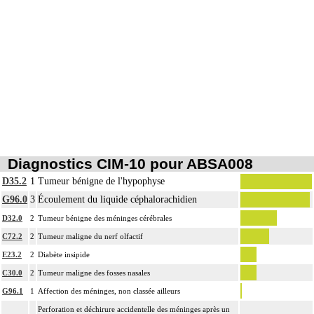
Diagnostics CIM-10 pour ABSA008
D35.2
1
Tumeur bénigne de l'hypophyse
G96.0
3
Écoulement du liquide céphalorachidien
D32.0
2
Tumeur bénigne des méninges cérébrales
C72.2
2
Tumeur maligne du nerf olfactif
E23.2
2
Diabète insipide
C30.0
2
Tumeur maligne des fosses nasales
G96.1
1
Affection des méninges, non classée ailleurs
Perforation et déchirure accidentelle des méninges après un