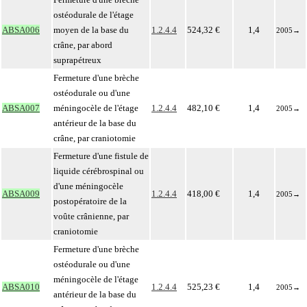
ostéodurale de l'étage
ABSA006
moyen de la base du
1.2.4.4
524,32 €
1,4
2005
→
crâne, par abord
suprapétreux
Fermeture d'une brèche
ostéodurale ou d'une
ABSA007
méningocèle de l'étage
1.2.4.4
482,10 €
1,4
2005
→
antérieur de la base du
crâne, par craniotomie
Fermeture d'une fistule de
liquide cérébrospinal ou
d'une méningocèle
ABSA009
1.2.4.4
418,00 €
1,4
2005
→
postopératoire de la
voûte crânienne, par
craniotomie
Fermeture d'une brèche
ostéodurale ou d'une
méningocèle de l'étage
ABSA010
1.2.4.4
525,23 €
1,4
2005
→
antérieur de la base du