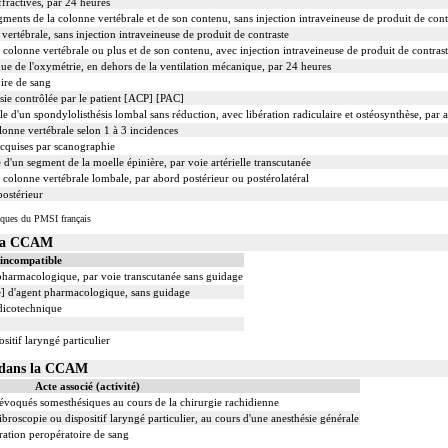
fractives, par 24 heures
nts de la colonne vertébrale et de son contenu, sans injection intraveineuse de produit de cont
ertébrale, sans injection intraveineuse de produit de contraste
olonne vertébrale ou plus et de son contenu, avec injection intraveineuse de produit de contras
ue de l'oxymétrie, en dehors de la ventilation mécanique, par 24 heures
ire de sang
ésie contrôlée par le patient [ACP] [PAC]
le d'un spondylolisthésis lombal sans réduction, avec libération radiculaire et ostéosynthèse, par 
onne vertébrale selon 1 à 3 incidences
acquises par scanographie
 d'un segment de la moelle épinière, par voie artérielle transcutanée
a colonne vertébrale lombale, par abord postérieur ou postérolatéral
postérieur
iques du PMSI français
 la CCAM
 incompatible
 pharmacologique, par voie transcutanée sans guidage
le] d'agent pharmacologique, sans guidage
dicotechnique
sitif laryngé particulier
3 dans la CCAM
Acte associé (activité)
 évoqués somesthésiques au cours de la chirurgie rachidienne
ibroscopie ou dispositif laryngé particulier, au cours d'une anesthésie générale
ation peropératoire de sang