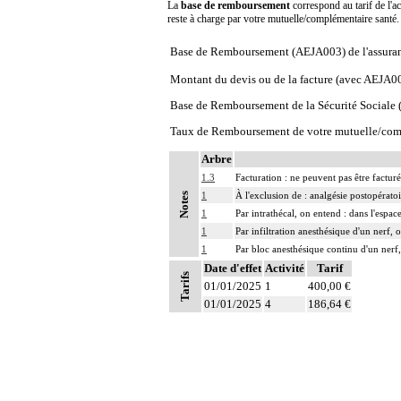
La
base de remboursement
correspond au tarif de l'ac
reste à charge par votre mutuelle/complémentaire santé
Base de Remboursement (AEJA003) de l'assura
Montant du devis ou de la facture (avec AEJA0
Base de Remboursement de la Sécurité Social
Taux de Remboursement de votre mutuelle/com
Arbre
1.3
Facturation : ne peuvent pas être factur
1
À l'exclusion de : analgésie postopératoi
Notes
1
Par intrathécal, on entend : dans l'espa
1
Par infiltration anesthésique d'un nerf,
1
Par bloc anesthésique continu d'un nerf,
Date d'effet
Activité
Tarif
Tarifs
01/01/2025
1
400,00 €
01/01/2025
4
186,64 €