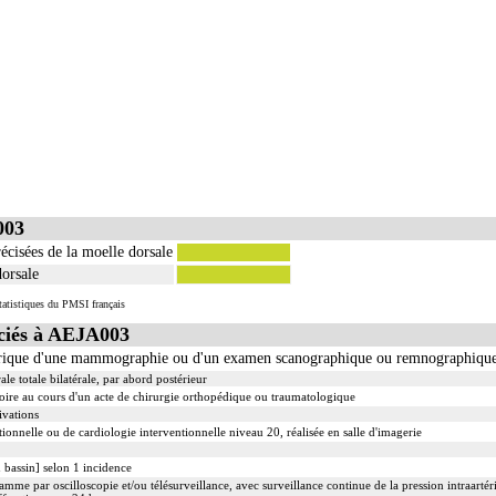
003
écisées de la moelle dorsale
orsale
tatistiques du PMSI français
iés à AEJA003
rique d'une mammographie ou d'un examen scanographique ou remnographiqu
 totale bilatérale, par abord postérieur
ire au cours d'un acte de chirurgie orthopédique ou traumatologique
ivations
ionnelle ou de cardiologie interventionnelle niveau 20, réalisée en salle d'imagerie
 bassin] selon 1 incidence
mme par oscilloscopie et/ou télésurveillance, avec surveillance continue de la pression intraartérie