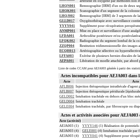
artérielle en oxygène par méthodes non ef
LHQN001
Remnographie [IRM] d'un ou de deux segme
LHQK001
Scanographie d'un segment de la colonne v
LHQJ002
Remnographie [IRM] de 3 segments de la c
GLLD017
Oxygénothérapie avec surveillance contin
YYYY041
Supplément pour récupération peropérato
ANMP001
Mise en place et surveillance d'une analg
LFDA001
Arthrodèse postérieure et/ou postérolatéra
LFQK002
Radiographie du segment lombal de la col
ZZQP004
Restitution tridimensionnelle des images 
ECQH013
Artériographie sélective ou hypersélective
LFFA003
Exérèse de plusieurs hernies discales de l
AEPA001
Libération de moelle attachée, par abord 
Liste de codes CCAM pour AEJA003 générée à partir des statist
Actes incompatibles pour AEJA003 dans
Acte
Acte
AFLB006
Injection thérapeutique intrathécale d'agent
AFLB007
Injection thérapeutique péridurale [épidura
GELD002
Intubation trachéale en dehors d'un bloc mé
GELD004
Intubation trachéale
GELE004
Intubation trachéale, par fibroscopie ou dispo
Actes et activités associées pour AEJA00
Acte (activité)
AEJA003 (1)
YYYY146
(1) Réalisation de potentiels
AEJA003 (4)
GELE001
(4) Intubation trachéale par f
AEJA003 (4)
YYYY041
(4) Supplément pour récupér