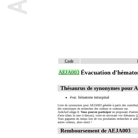
Code
Évacuation d'hémato
AEJA003
Thésaurus de synonymes pour 
évac. hématome intraspinal
Liste de synonymes pour AEJA003 générée à partir des contribut
des statistiques de recherches des codeurs et codeuses sur
AideAuCodage.fr.
Vous pouvez participer
en proposant d'autre
d'acte (dans la case ci-dessus), voire en envoyant vos thésaurus (
i
Vous gagnerez du temps lors de vos prochaines recherches et aide
autres codeurs, alors merci !
Remboursement de AEJA003