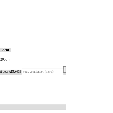
Actif
2005
→
atif pour AEJA003