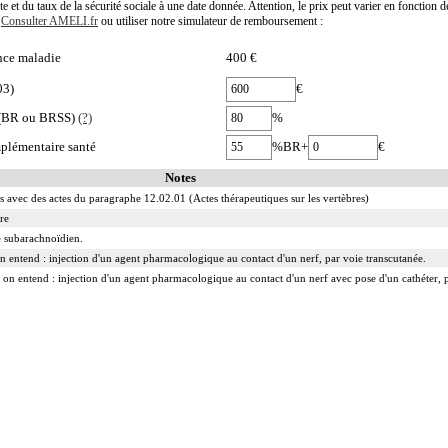
te et du taux de la sécurité sociale à une date donnée. Attention, le prix peut varier en fonction 
.
Consulter AMELI.fr
ou utiliser notre simulateur de remboursement :
nce maladie
400 €
03)
€
e (BR ou BRSS)
(?)
%
plémentaire santé
%BR+
€
Notes
és avec des actes du paragraphe 12.02.01 (Actes thérapeutiques sur les vertèbres)
re
ce subarachnoïdien.
 on entend : injection d'un agent pharmacologique au contact d'un nerf, par voie transcutanée.
 on entend : injection d'un agent pharmacologique au contact d'un nerf avec pose d'un cathéter, p