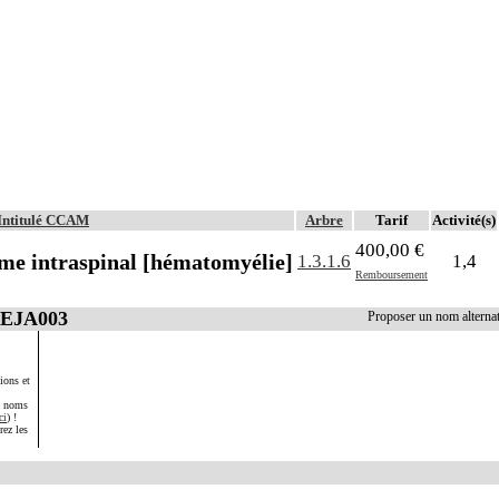
Intitulé CCAM
Arbre
Tarif
Activité(s)
400,00 €
me intraspinal [hématomyélie]
1.3.1.6
1,4
Remboursement
AEJA003
Proposer un nom altern
ions et
s noms
ci
) !
rez les