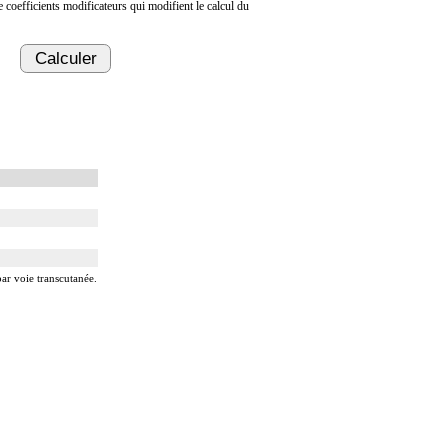
de coefficients modificateurs qui modifient le calcul du
Calculer
ar voie transcutanée.