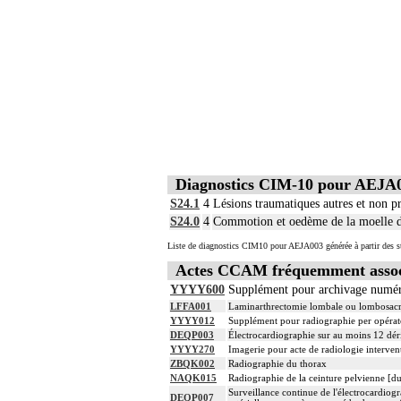
Diagnostics CIM-10 pour AEJA
S24.1
4
Lésions traumatiques autres et non pr
S24.0
4
Commotion et oedème de la moelle d
Liste de diagnostics CIM10 pour AEJA003 générée à partir des s
Actes CCAM fréquemment assoc
YYYY600
Supplément pour archivage numé
LFFA001
Laminarthrectomie lombale ou lombosacrale
YYYY012
Supplément pour radiographie per opérato
DEQP003
Électrocardiographie sur au moins 12 dér
YYYY270
Imagerie pour acte de radiologie intervent
ZBQK002
Radiographie du thorax
NAQK015
Radiographie de la ceinture pelvienne [du
Surveillance continue de l'électrocardiogra
DEQP007