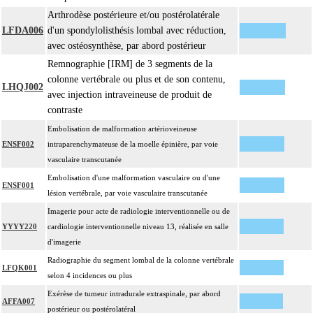
Arthrodèse postérieure et/ou postérolatérale
LFDA006
d'un spondylolisthésis lombal avec réduction,
avec ostéosynthèse, par abord postérieur
Remnographie [IRM] de 3 segments de la
colonne vertébrale ou plus et de son contenu,
LHQJ002
avec injection intraveineuse de produit de
contraste
Embolisation de malformation artérioveineuse
ENSF002
intraparenchymateuse de la moelle épinière, par voie
vasculaire transcutanée
Embolisation d'une malformation vasculaire ou d'une
ENSF001
lésion vertébrale, par voie vasculaire transcutanée
Imagerie pour acte de radiologie interventionnelle ou de
YYYY220
cardiologie interventionnelle niveau 13, réalisée en salle
d'imagerie
Radiographie du segment lombal de la colonne vertébrale
LFQK001
selon 4 incidences ou plus
Exérèse de tumeur intradurale extraspinale, par abord
AFFA007
postérieur ou postérolatéral