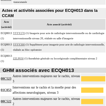
transcutanée
Actes et activités associées pour ECQH013 dans la
CCAM
Acte
Acte associé (activité)
(activité)
ECQH013
YYYY270
(1) Imagerie pour acte de radiologie interventionnelle ou de cardiologie
(1)
interventionnelle niveau 20, réalisée en salle d'imagerie
ECQH013
YYYY300
(1) Supplément pour imagerie pour acte de radiologie interventionnelle,
(1)
réalisée au bloc opératoire
ECQH013
ZZLP030
(1) Anesthésie générale ou locorégionale complémentaire niveau 2
(1)
GHM associés avec ECQH013
Autres interventions majeures sur le rachis, niveau
08C523
3
Interventions sur le rachis et la moelle pour des
01C053
affections neurologiques, niveau 3
Autres interventions majeures sur le rachis, niveau
08C522
2