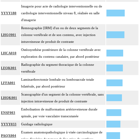
Imagerie pour acte de radiologie interventionnelle ou de
YYYY180
cardiologie interventionnelle niveau 8, réalisée en salle
d'imagerie
Remnographie [IRM] d'un ou de deux segments de la
LHQJ001
colonne vertébrale et de son contenu, avec injection
intraveineuse de produit de contraste
Ostéosynthèse postérieure de la colonne vertébrale avec
LHCA010
exploration du contenu canalaire, par abord postérieur
Radiographie du segment thoracique de la colonne
LEQK001
vertébrale
Laminarthrectomie lombale ou lombosacrale totale
LFFA001
bilatérale, par abord postérieur
Scanographie d'un segment de la colonne vertébrale, sans
LHQK001
injection intraveineuse de produit de contraste
Embolisation de malformation artérioveineuse durale
ENSF003
spinale, par voie vasculaire transcutanée
YYYY033
Guidage radiologique
Examen anatomopathologique à visée carcinologique de
PAQX004