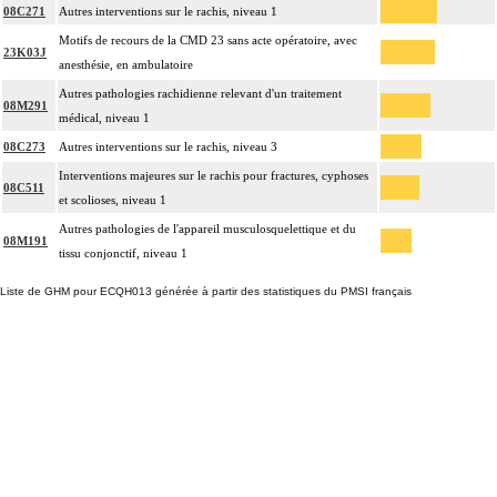
08C271
Autres interventions sur le rachis, niveau 1
Motifs de recours de la CMD 23 sans acte opératoire, avec
23K03J
anesthésie, en ambulatoire
Autres pathologies rachidienne relevant d'un traitement
08M291
médical, niveau 1
08C273
Autres interventions sur le rachis, niveau 3
Interventions majeures sur le rachis pour fractures, cyphoses
08C511
et scolioses, niveau 1
Autres pathologies de l'appareil musculosquelettique et du
08M191
tissu conjonctif, niveau 1
Liste de GHM pour ECQH013 générée à partir des statistiques du PMSI français