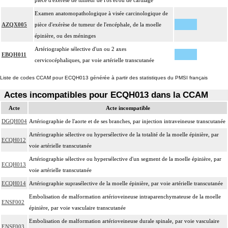
pièce d'exérèse de tumeur de l'os et/ou de cartilage
Examen anatomopathologique à visée carcinologique de
AZQX005
pièce d'exérèse de tumeur de l'encéphale, de la moelle
épinière, ou des méninges
Artériographie sélective d'un ou 2 axes
EBQH011
cervicocéphaliques, par voie artérielle transcutanée
Liste de codes CCAM pour ECQH013 générée à partir des statistiques du PMSI français
Actes incompatibles pour ECQH013 dans la CCAM
Acte
Acte incompatible
DGQH004
Artériographie de l'aorte et de ses branches, par injection intraveineuse transcutanée
Artériographie sélective ou hypersélective de la totalité de la moelle épinière, par
ECQH012
voie artérielle transcutanée
Artériographie sélective ou hypersélective d'un segment de la moelle épinière, par
ECQH013
voie artérielle transcutanée
ECQH014
Artériographie suprasélective de la moelle épinière, par voie artérielle transcutanée
Embolisation de malformation artérioveineuse intraparenchymateuse de la moelle
ENSF002
épinière, par voie vasculaire transcutanée
Embolisation de malformation artérioveineuse durale spinale, par voie vasculaire
ENSF003