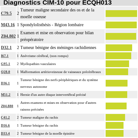
Diagnostics CIM-10 pour ECQH013
thoracotomie latérale, thoracotomie postérieure.
Tumeur maligne secondaire des os et de la
La circulation extracorporelle [CEC] pour acte intrathoracique inclut, pour le
C79.5
2
moelle osseuse
chirurgien, l'installation, la conduite de la circulation extracorporelle, et son
ablation. Elle inclut les responsabilités suivantes :
M43.16
1
Spondylolisthésis - Région lombaire
- décision de l'indication et choix de la technique
Examen et mise en observation pour bilan
Z04.802
1
- pose et ablation des canules
préopératoire
4
- choix du niveau d'hypothermie
D32.1
2
Tumeur bénigne des méninges rachidiennes
- choix du débit de CEC
I67.1
1
Anévrisme cérébral, (non rompu)
- décision d'arrêt circulatoire
G95.1
2
Myélopathies vasculaires
- définition des protocoles de remplissage
- décision de cardioplégie
Q28.0
1
Malformation artérioveineuse de vaisseaux précérébraux
- décision d'assistance circulatoire.
Tumeur bénigne des nerfs périphériques et du système
D36.1
1
4
La suture d'un vaisseau inclut l'angioplastie d'élargissement.
nerveux autonome
4
Le pontage artériel inclut la thromboendartériectomie de contigüité.
M51.2
1
Hernie d'un autre disque intervertébral précisé
Les actes sur le thorax, par thoracoscopie incluent l'évacuation de collection
Autres examens et mises en observation pour d'autres
4
Z04.880
1
intrathoracique associée, la pose de drain pleural et/ou péricardique.
raisons précisées
Les actes sur le thorax, par thoracotomie incluent l'évacuation de collection
C41.2
2
Tumeur maligne du rachis
4
intrathoracique associée, la pose de drain pleural et/ou péricardique.
D16.6
1
Tumeur bénigne du rachis
Les actes avec dérivation vasculaire [shunt] incluent la pose d'une dérivation
D33.4
2
Tumeur bénigne de la moelle épinière
4