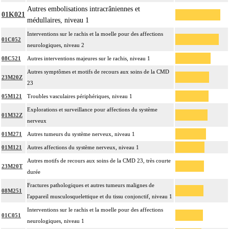
Autres embolisations intracrâniennes et
01K021
médullaires, niveau 1
Interventions sur le rachis et la moelle pour des affections
01C052
neurologiques, niveau 2
08C521
Autres interventions majeures sur le rachis, niveau 1
Autres symptômes et motifs de recours aux soins de la CMD
23M20Z
23
05M121
Troubles vasculaires périphériques, niveau 1
Explorations et surveillance pour affections du système
01M32Z
nerveux
01M271
Autres tumeurs du système nerveux, niveau 1
01M121
Autres affections du système nerveux, niveau 1
Autres motifs de recours aux soins de la CMD 23, très courte
23M20T
durée
Fractures pathologiques et autres tumeurs malignes de
08M251
l'appareil musculosquelettique et du tissu conjonctif, niveau 1
Interventions sur le rachis et la moelle pour des affections
01C051
neurologiques, niveau 1