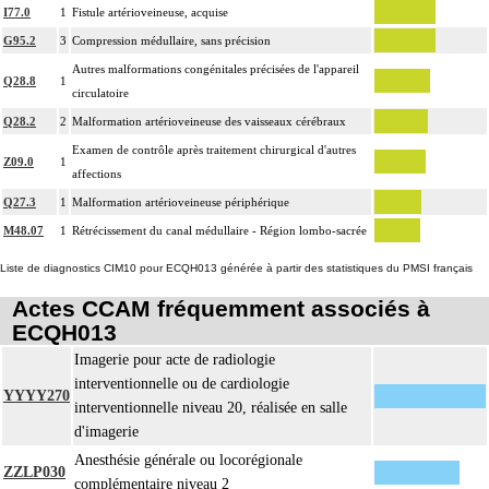
inerte ou pulsée, et son ablation.
I77.0
1
Fistule artérioveineuse, acquise
Facturation : les suppléments de numérisation ou la radioscopie de longue
G95.2
3
Compression médullaire, sans précision
4
durée sous ampli de brillance (chapitre 19) ne peuvent pas être facturés avec les
Autres malformations congénitales précisées de l'appareil
actes diagnostiques ou thérapeutiques de radiologie vasculaire
Q28.8
1
circulatoire
Q28.2
2
Malformation artérioveineuse des vaisseaux cérébraux
Examen de contrôle après traitement chirurgical d'autres
Z09.0
1
affections
Q27.3
1
Malformation artérioveineuse périphérique
M48.07
1
Rétrécissement du canal médullaire - Région lombo-sacrée
Liste de diagnostics CIM10 pour ECQH013 générée à partir des statistiques du PMSI français
Actes CCAM fréquemment associés à
ECQH013
Imagerie pour acte de radiologie
interventionnelle ou de cardiologie
YYYY270
interventionnelle niveau 20, réalisée en salle
d'imagerie
Anesthésie générale ou locorégionale
ZZLP030
complémentaire niveau 2