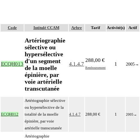
Code
Intitulé CCAM
Arbre
Tarif
Activité(s)
Actif
Artériographie
sélective ou
hypersélective
288,00 €
d'un segment
ECQH013
4.1.4.7
1
2005
→
de la moelle
Remboursement
épinière, par
voie artérielle
transcutanée
Artériographie sélective
ou hypersélective de la
ECQH012
totalité de la moelle
4.1.4.7
288,00 €
1
2005
→
épinière, par voie
artérielle transcutanée
Artériographie