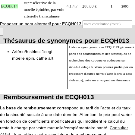
suprasélective de la
ECQH014
4.1.4.7
288,00 €
1
2005
→
moelle épinière, par voie
artérielle transcutanée
Proposer un nom alternatif pour ECQH013
Thésaurus de synonymes pour ECQH013
Liste de synonymes pour ECQH013 générée à
Artério/h.sélect 1segt
partir des contributions et des statistiques de
moelle épin. cathé art.
recherches des codeurs et codeuses sur
AideAuCodage.fr.
Vous pouvez participer
en
proposant d'autres noms d'acte (dans la case
ci-dessus), voire en envoyant vos thésaurus
Remboursement de ECQH013
La
base de remboursement
correspond au tarif de l'acte et du taux
de la sécurité sociale à une date donnée. Attention, le prix peut varier
en fonction de coefficients modificateurs qui modifient le calcul du
reste à charge par votre mutuelle/complémentaire santé.
Consulter
AMELI.fr
ou utiliser notre simulateur de remboursement :