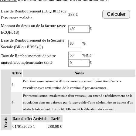
Base de Remboursement (ECQH013) de
Calculer
288 €
l'assurance maladie
Montant du devis ou de la facture (avec
€
ECQH013)
Base de Remboursement de la Sécurité
%
Sociale (BR ou BRSS)
(?)
%BR+
Taux de Remboursement de votre
mutuelle/complémentaire santé
€
Arbre
Notes
Par résection-anastomose d'un vaisseau, on entend : résection d'un axe
4
vasculaire avec restauration de la continuité par anastomose.
Par recanalisation intraluminale d'un vaisseau, on entend : rétablissement de la
4
circulation dans un vaisseau par forage guidé d'une néolumière au travers d'un
obstacle totalement obstructif. Elle inclut la dilatation du vaisseau.
Par endoprothèse vasculaire, on entend : prothèse vasculaire non couverte,
Date d'effet
Activité
Tarif
Tarifs
4
posée par voie vasculaire transcutanée.
01/01/2025
1
288,00 €
Par acte intravasculaire suprasélectif, on entend : acte par cathétérisme d'un
4