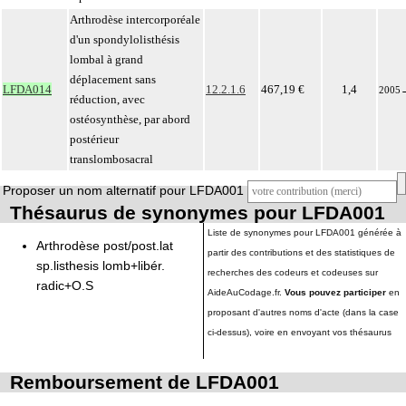
Arthrodèse intercorporéale
d'un spondylolisthésis
lombal à grand
déplacement sans
LFDA014
12.2.1.6
467,19 €
1,4
2005
réduction, avec
ostéosynthèse, par abord
postérieur
translombosacral
Proposer un nom alternatif pour LFDA001
Thésaurus de synonymes pour LFDA001
Liste de synonymes pour LFDA001 générée à
Arthrodèse post/post.lat
partir des contributions et des statistiques de
sp.listhesis lomb+libér.
recherches des codeurs et codeuses sur
radic+O.S
AideAuCodage.fr.
Vous pouvez participer
en
proposant d'autres noms d'acte (dans la case
ci-dessus), voire en envoyant vos thésaurus
Remboursement de LFDA001