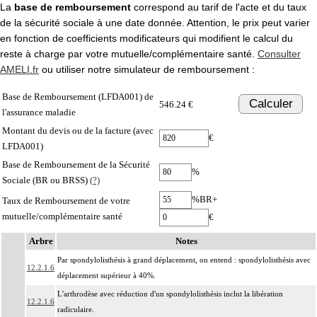
La
base de remboursement
correspond au tarif de l'acte et du taux
de la sécurité sociale à une date donnée. Attention, le prix peut varier
en fonction de coefficients modificateurs qui modifient le calcul du
reste à charge par votre mutuelle/complémentaire santé.
Consulter
AMELI.fr
ou utiliser notre simulateur de remboursement :
Base de Remboursement (LFDA001) de
Calculer
546.24 €
l'assurance maladie
Montant du devis ou de la facture (avec
€
LFDA001)
Base de Remboursement de la Sécurité
%
Sociale (BR ou BRSS)
(?)
%BR+
Taux de Remboursement de votre
mutuelle/complémentaire santé
€
Arbre
Notes
Par spondylolisthésis à grand déplacement, on entend : spondylolisthésis avec
12.2.1.6
déplacement supérieur à 40%.
L'arthrodèse avec réduction d'un spondylolisthésis inclut la libération
12.2.1.6
radiculaire.