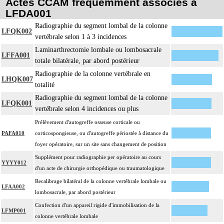
Actes CCAM fréquemment associés à
LFDA001
Radiographie du segment lombal de la colonne
LFQK002
vertébrale selon 1 à 3 incidences
Laminarthrectomie lombale ou lombosacrale
LFFA001
totale bilatérale, par abord postérieur
Radiographie de la colonne vertébrale en
LHQK007
totalité
Radiographie du segment lombal de la colonne
LFQK001
vertébrale selon 4 incidences ou plus
Prélèvement d'autogreffe osseuse corticale ou
PAFA010
corticospongieuse, ou d'autogreffe périostée à distance du
foyer opératoire, sur un site sans changement de position
Supplément pour radiographie per opératoire au cours
YYYY012
d'un acte de chirurgie orthopédique ou traumatologique
Recalibrage bilatéral de la colonne vertébrale lombale ou
LFAA002
lombosacrale, par abord postérieur
Confection d'un appareil rigide d'immobilisation de la
LFMP001
colonne vertébrale lombale