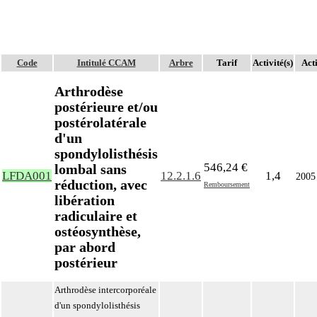
Code
Intitulé CCAM
Arbre
Tarif
Activité(s)
Acti
Arthrodèse
postérieure et/ou
postérolatérale
d'un
spondylolisthésis
546,24 €
lombal sans
LFDA001
12.2.1.6
1,4
2005
réduction, avec
Remboursement
libération
radiculaire et
ostéosynthèse,
par abord
postérieur
Arthrodèse intercorporéale
d'un spondylolisthésis