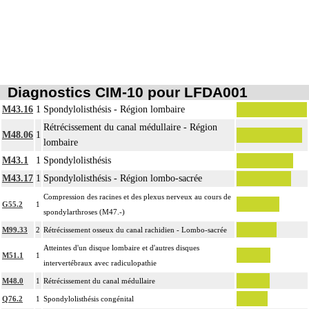
colonne vertébrale incluent l'étude des zones transitionnelles adjacentes.
Diagnostics CIM-10 pour LFDA001
M43.16
1
Spondylolisthésis - Région lombaire
Rétrécissement du canal médullaire - Région
M48.06
1
lombaire
M43.1
1
Spondylolisthésis
M43.17
1
Spondylolisthésis - Région lombo-sacrée
Compression des racines et des plexus nerveux au cours de
G55.2
1
spondylarthroses (M47.-)
M99.33
2
Rétrécissement osseux du canal rachidien - Lombo-sacrée
Atteintes d'un disque lombaire et d'autres disques
M51.1
1
intervertébraux avec radiculopathie
M48.0
1
Rétrécissement du canal médullaire
Q76.2
1
Spondylolisthésis congénital