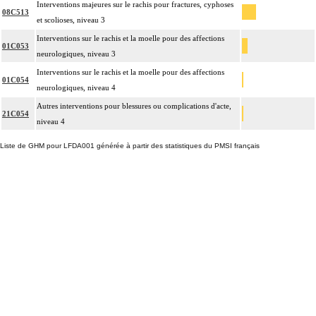
Interventions majeures sur le rachis pour fractures, cyphoses
08C513
et scolioses, niveau 3
Interventions sur le rachis et la moelle pour des affections
01C053
neurologiques, niveau 3
Interventions sur le rachis et la moelle pour des affections
01C054
neurologiques, niveau 4
Autres interventions pour blessures ou complications d'acte,
21C054
niveau 4
Liste de GHM pour LFDA001 générée à partir des statistiques du PMSI français