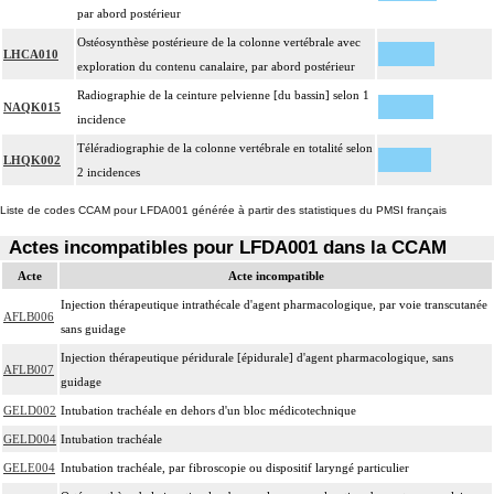
par abord postérieur
Ostéosynthèse postérieure de la colonne vertébrale avec
LHCA010
exploration du contenu canalaire, par abord postérieur
Radiographie de la ceinture pelvienne [du bassin] selon 1
NAQK015
incidence
Téléradiographie de la colonne vertébrale en totalité selon
LHQK002
2 incidences
Liste de codes CCAM pour LFDA001 générée à partir des statistiques du PMSI français
Actes incompatibles pour LFDA001 dans la CCAM
Acte
Acte incompatible
Injection thérapeutique intrathécale d'agent pharmacologique, par voie transcutanée
AFLB006
sans guidage
Injection thérapeutique péridurale [épidurale] d'agent pharmacologique, sans
AFLB007
guidage
GELD002
Intubation trachéale en dehors d'un bloc médicotechnique
GELD004
Intubation trachéale
GELE004
Intubation trachéale, par fibroscopie ou dispositif laryngé particulier