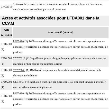
Ostéosynthèse postérieure de la colonne vertébrale sans exploration du contenu
LHCA016
canalaire avec arthrodèse, par abord postérieur
Actes et activités associées pour LFDA001 dans la
CCAM
Acte
Acte associé (activité)
(activité)
PAFA010
(1) Prélèvement d'autogreffe osseuse corticale ou corticospongieuse, ou
LFDA001
d'autogreffe périostée à distance du foyer opératoire, sur un site sans changement de
(1)
position
LFDA001
YYYY012
(1) Supplément pour radiographie per opératoire au cours d'un acte de
(1)
chirurgie orthopédique ou traumatologique
LFDA001
YYYY146
(1) Réalisation de potentiels évoqués somesthésiques au cours de la
(1)
chirurgie rachidienne
LFDA001
GELE001
(4) Intubation trachéale par fibroscopie ou dispositif laryngé particulier,
(4)
au cours d'une anesthésie générale
PAFA010
(4) Prélèvement d'autogreffe osseuse corticale ou corticospongieuse, ou
LFDA001
d'autogreffe périostée à distance du foyer opératoire, sur un site sans changement de
(4)
position