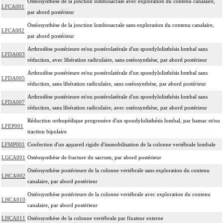
Ostéosynthèse de la jonction lombosacrale avec exploration du contenu canalaire,
LFCA001
par abord postérieur
Ostéosynthèse de la jonction lombosacrale sans exploration du contenu canalaire,
LFCA002
par abord postérieur
Arthrodèse postérieure et/ou postérolatérale d'un spondylolisthésis lombal sans
LFDA003
réduction, avec libération radiculaire, sans ostéosynthèse, par abord postérieur
Arthrodèse postérieure et/ou postérolatérale d'un spondylolisthésis lombal sans
LFDA005
réduction, sans libération radiculaire, sans ostéosynthèse, par abord postérieur
Arthrodèse postérieure et/ou postérolatérale d'un spondylolisthésis lombal sans
LFDA007
réduction, sans libération radiculaire, avec ostéosynthèse, par abord postérieur
Réduction orthopédique progressive d'un spondylolisthésis lombal, par hamac et/ou
LFEP001
traction bipolaire
LFMP001
Confection d'un appareil rigide d'immobilisation de la colonne vertébrale lombale
LGCA001
Ostéosynthèse de fracture du sacrum, par abord postérieur
Ostéosynthèse postérieure de la colonne vertébrale sans exploration du contenu
LHCA002
canalaire, par abord postérieur
Ostéosynthèse postérieure de la colonne vertébrale avec exploration du contenu
LHCA010
canalaire, par abord postérieur
LHCA011
Ostéosynthèse de la colonne vertébrale par fixateur externe