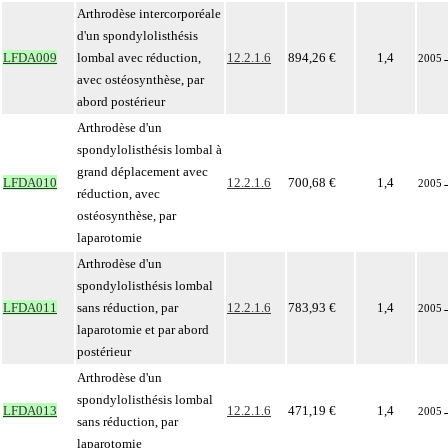
Arthrodèse intercorporéale
d'un spondylolisthésis
LFDA009
lombal avec réduction,
12.2.1.6
894,26 €
1,4
2005
avec ostéosynthèse, par
abord postérieur
Arthrodèse d'un
spondylolisthésis lombal à
grand déplacement avec
LFDA010
12.2.1.6
700,68 €
1,4
2005
réduction, avec
ostéosynthèse, par
laparotomie
Arthrodèse d'un
spondylolisthésis lombal
LFDA011
sans réduction, par
12.2.1.6
783,93 €
1,4
2005
laparotomie et par abord
postérieur
Arthrodèse d'un
spondylolisthésis lombal
LFDA013
12.2.1.6
471,19 €
1,4
2005
sans réduction, par
laparotomie