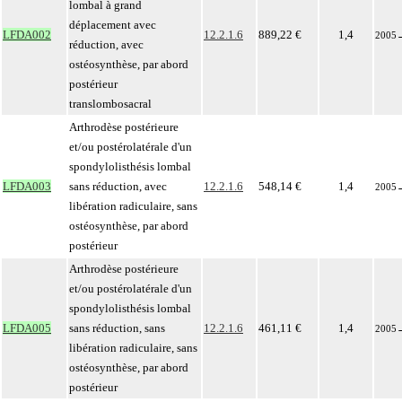
lombal à grand
déplacement avec
LFDA002
12.2.1.6
889,22 €
1,4
2005
réduction, avec
ostéosynthèse, par abord
postérieur
translombosacral
Arthrodèse postérieure
et/ou postérolatérale d'un
spondylolisthésis lombal
LFDA003
sans réduction, avec
12.2.1.6
548,14 €
1,4
2005
libération radiculaire, sans
ostéosynthèse, par abord
postérieur
Arthrodèse postérieure
et/ou postérolatérale d'un
spondylolisthésis lombal
LFDA005
sans réduction, sans
12.2.1.6
461,11 €
1,4
2005
libération radiculaire, sans
ostéosynthèse, par abord
postérieur