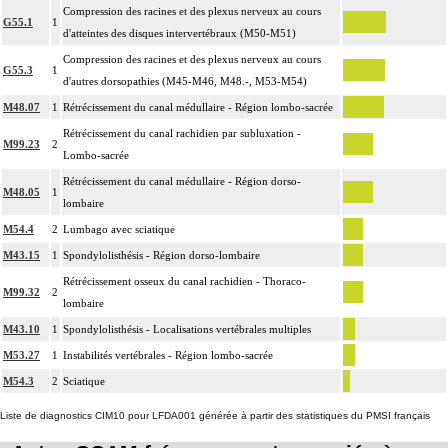
Compression des racines et des plexus nerveux au cours
G55.1
1
d'atteintes des disques intervertébraux (M50-M51)
Compression des racines et des plexus nerveux au cours
G55.3
1
d'autres dorsopathies (M45-M46, M48.-, M53-M54)
M48.07
1
Rétrécissement du canal médullaire - Région lombo-sacrée
Rétrécissement du canal rachidien par subluxation -
M99.23
2
Lombo-sacrée
Rétrécissement du canal médullaire - Région dorso-
M48.05
1
lombaire
M54.4
2
Lumbago avec sciatique
M43.15
1
Spondylolisthésis - Région dorso-lombaire
Rétrécissement osseux du canal rachidien - Thoraco-
M99.32
2
lombaire
M43.10
1
Spondylolisthésis - Localisations vertébrales multiples
M53.27
1
Instabilités vertébrales - Région lombo-sacrée
M54.3
2
Sciatique
Liste de diagnostics CIM10 pour LFDA001 générée à partir des statistiques du PMSI français