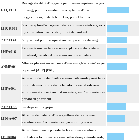
Réglage du débit d'oxygène par mesures répétées des gaz
GLQF001
du sang, pour instauration ou adaptation d'une
oxygénothérapie de débit défini, par 24 heures
Scanographie d'un segment de la colonne vertébrale, sans
LHQK001
injection intraveineuse de produit de contraste
YYYY041
Supplément pour récupération peropératoire de sang
Laminectomie vertébrale sans exploration du contenu
LHFA016
intradural, par abord postérieur ou postérolatéral
Mise en place et surveillance d'une analgésie contrôlée par
ANMP001
le patient [ACP] [PAC]
Arthrectomie totale bilatérale et/ou ostéotomie postérieure
pour déformation rigide de la colonne vertébrale avec
LHFA001
arthrodèse et correction instrumentale, sur 3 à 5 vertèbres,
par abord postérieur
YYYY033
Guidage radiologique
Ablation de matériel d'ostéosynthèse de la colonne
LHGA007
vertébrale sur 2 à 5 vertèbres, par abord postérieur
Arthrodèse intercorporéale de la colonne vertébrale
LFDA004
lombale ou lombosacrale avec arthrodèse postérolatérale,