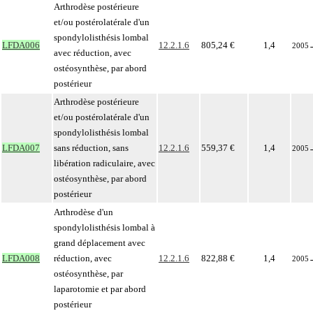
Arthrodèse postérieure
et/ou postérolatérale d'un
spondylolisthésis lombal
LFDA006
12.2.1.6
805,24 €
1,4
2005
avec réduction, avec
ostéosynthèse, par abord
postérieur
Arthrodèse postérieure
et/ou postérolatérale d'un
spondylolisthésis lombal
LFDA007
sans réduction, sans
12.2.1.6
559,37 €
1,4
2005
libération radiculaire, avec
ostéosynthèse, par abord
postérieur
Arthrodèse d'un
spondylolisthésis lombal à
grand déplacement avec
LFDA008
réduction, avec
12.2.1.6
822,88 €
1,4
2005
ostéosynthèse, par
laparotomie et par abord
postérieur