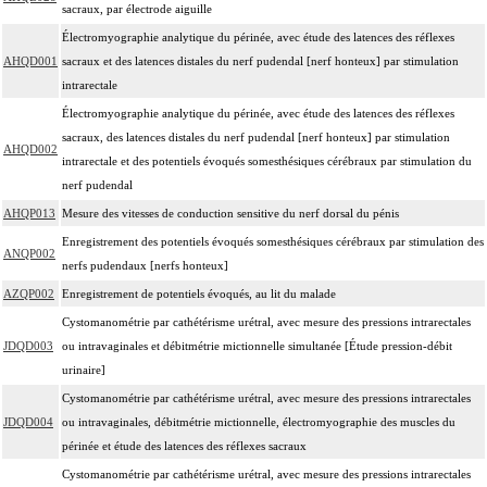
sacraux, par électrode aiguille
Électromyographie analytique du périnée, avec étude des latences des réflexes
AHQD001
sacraux et des latences distales du nerf pudendal [nerf honteux] par stimulation
intrarectale
Électromyographie analytique du périnée, avec étude des latences des réflexes
sacraux, des latences distales du nerf pudendal [nerf honteux] par stimulation
AHQD002
intrarectale et des potentiels évoqués somesthésiques cérébraux par stimulation du
nerf pudendal
AHQP013
Mesure des vitesses de conduction sensitive du nerf dorsal du pénis
Enregistrement des potentiels évoqués somesthésiques cérébraux par stimulation des
ANQP002
nerfs pudendaux [nerfs honteux]
AZQP002
Enregistrement de potentiels évoqués, au lit du malade
Cystomanométrie par cathétérisme urétral, avec mesure des pressions intrarectales
JDQD003
ou intravaginales et débitmétrie mictionnelle simultanée [Étude pression-débit
urinaire]
Cystomanométrie par cathétérisme urétral, avec mesure des pressions intrarectales
JDQD004
ou intravaginales, débitmétrie mictionnelle, électromyographie des muscles du
périnée et étude des latences des réflexes sacraux
Cystomanométrie par cathétérisme urétral, avec mesure des pressions intrarectales