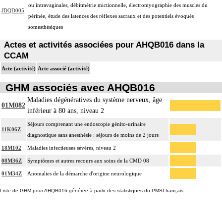
ou intravaginales, débitmétrie mictionnelle, électromyographie des muscles du
JDQD005
périnée, étude des latences des réflexes sacraux et des potentiels évoqués
somesthésiques
Actes et activités associées pour AHQB016 dans la
CCAM
Acte (activité)
Acte associé (activité)
GHM associés avec AHQB016
Maladies dégénératives du système nerveux, âge
01M082
inférieur à 80 ans, niveau 2
Séjours comprenant une endoscopie génito-urinaire
11K06Z
diagnostique sans anesthésie : séjours de moins de 2 jours
18M102
Maladies infectieuses sévères, niveau 2
08M36Z
Symptômes et autres recours aux soins de la CMD 08
01M34Z
Anomalies de la démarche d'origine neurologique
Liste de GHM pour AHQB016 générée à partir des statistiques du PMSI français