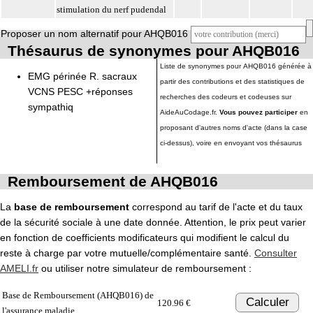
stimulation du nerf pudendal
Proposer un nom alternatif pour AHQB016
Thésaurus de synonymes pour AHQB016
Liste de synonymes pour AHQB016 générée à
EMG périnée R. sacraux
partir des contributions et des statistiques de
VCNS PESC +réponses
recherches des codeurs et codeuses sur
sympathiq
AideAuCodage.fr.
Vous pouvez participer
en
proposant d'autres noms d'acte (dans la case
ci-dessus), voire en envoyant vos thésaurus
Remboursement de AHQB016
La
base de remboursement
correspond au tarif de l'acte et du taux
de la sécurité sociale à une date donnée. Attention, le prix peut varier
en fonction de coefficients modificateurs qui modifient le calcul du
reste à charge par votre mutuelle/complémentaire santé.
Consulter
AMELI.fr
ou utiliser notre simulateur de remboursement :
Base de Remboursement (AHQB016) de
Calculer
120.96 €
l'assurance maladie