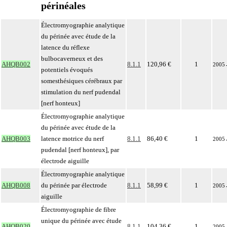
périnéales
Électromyographie analytique
du périnée avec étude de la
latence du réflexe
bulbocaverneux et des
AHQB002
8.1.1
120,96 €
1
2005
potentiels évoqués
somesthésiques cérébraux par
stimulation du nerf pudendal
[nerf honteux]
Électromyographie analytique
du périnée avec étude de la
AHQB003
latence motrice du nerf
8.1.1
86,40 €
1
2005
pudendal [nerf honteux], par
électrode aiguille
Électromyographie analytique
AHQB008
du périnée par électrode
8.1.1
58,99 €
1
2005
aiguille
Électromyographie de fibre
unique du périnée avec étude
AHQB020
8.1.1
104,36 €
1
2005