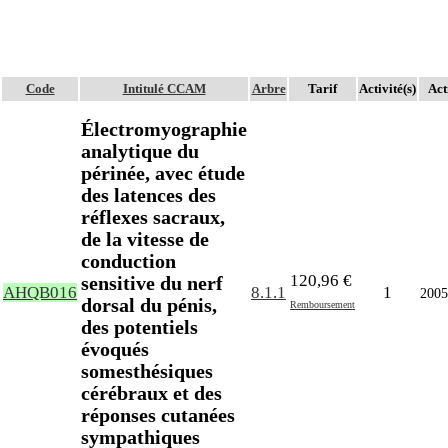
Code
Intitulé CCAM
Arbre
Tarif
Activité(s)
Act
Électromyographie
analytique du
périnée, avec étude
des latences des
réflexes sacraux,
de la vitesse de
conduction
120,96 €
sensitive du nerf
AHQB016
8.1.1
1
2005
dorsal du pénis,
Remboursement
des potentiels
évoqués
somesthésiques
cérébraux et des
réponses cutanées
sympathiques