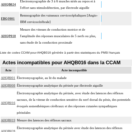
Électromyographie de 3 à 6 muscles striés au repos et à
AHQB024
l'effort sans stimulodétection, par électrode aiguille
Remnographie des vaisseaux cervicocéphaliques [Angio-
EBQJ001
IRM cervicocérébrale]
Mesure des vitesses de conduction motrice et de
AHQP010
l'amplitude des réponses musculaires de 5 nerfs ou plus,
sans étude de la conduction proximale
Liste de codes CCAM pour AHQB016 générée à partir des statistiques du PMSI français
Actes incompatibles pour AHQB016 dans la CCAM
Acte
Acte incompatible
AHQB001
Électromyographie, au lit du malade
AHQB008
Électromyographie analytique du périnée par électrode aiguille
Électromyographie analytique du périnée, avec étude des latences des réflexes
sacraux, de la vitesse de conduction sensitive du nerf dorsal du pénis, des potentiels
AHQB016
évoqués somesthésiques cérébraux et des réponses cutanées sympathiques
périnéales
AHQB019
Mesure des latences des réflexes sacraux
Électromyographie analytique du périnée avec étude des latences des réflexes
AHQB028