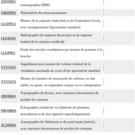
ZZQN002
remnographie [IRM]
GBQD001
Manométrie des sinus paranasaux
Mesure de la capacité vitale lente et de l'expiration forcée,
GLQP012
avec enregistrement [Spirométrie standard]
Radiographie du segment thoracique et du segment
LEQK002
lombal de la colonne vertébrale
Étude des muscles ventilatoires par mesure de pression à la
LLQP002
bouche
Supplément pour mesure du volume résiduel de la
YYYY025
ventilation maximale au cours d'une spirométrie standard
Mesure du transfert de monoxyde de carbone, en état
YYYY076
stable, en apnée, en inspiration unique ou en réinspiration
Scanographie du thorax, avec injection intraveineuse de
ZBQH001
produit de contraste
Échographie unilatérale ou bilatérale de plusieurs
PBQM004
articulations et de leur appareil capsuloligamentair
Scanographie de l'abdomen et du petit bassin [pelvis],
ZCQH001
avec injection intraveineuse de produit de contraste