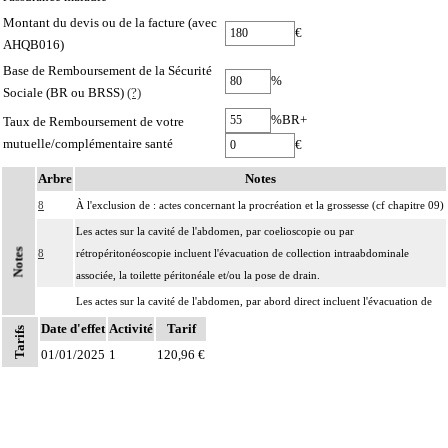
Montant du devis ou de la facture (avec
€
AHQB016)
Base de Remboursement de la Sécurité
%
Sociale (BR ou BRSS)
(?)
%BR+
Taux de Remboursement de votre
mutuelle/complémentaire santé
€
Arbre
Notes
8
À l'exclusion de : actes concernant la procréation et la grossesse (cf chapitre 09)
Les actes sur la cavité de l'abdomen, par coelioscopie ou par
Notes
8
rétropéritonéoscopie incluent l'évacuation de collection intraabdominale
associée, la toilette péritonéale et/ou la pose de drain.
Les actes sur la cavité de l'abdomen, par abord direct incluent l'évacuation de
8
collection intraabdominale associée, la toilette péritonéale et/ou la pose de
Date d'effet
Activité
Tarif
Tarifs
drain.
01/01/2025
1
120,96 €