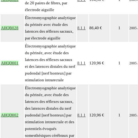
de 20 paires de fibres, par
électrode aiguille
Électromyographie analytique
du périnée avec étude des
AHQB028
8.1.1
86,40 €
1
2005
latences des réflexes sacraux,
par électrode aiguille
Électromyographie analytique
du périnée, avec étude des
latences des réflexes sacraux
AHQD001
8.1.1
120,96 €
1
2005
et des latences distales du nerf
pudendal [nerf honteux] par
stimulation intrarectale
Électromyographie analytique
du périnée, avec étude des
latences des réflexes sacraux,
des latences distales du nerf
AHQD002
pudendal [nerf honteux] par
8.1.1
120,96 €
1
2005
stimulation intrarectale et des
potentiels évoqués
somesthésiques cérébraux par