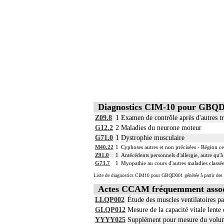
Diagnostics CIM-10 pour GBQ
Z09.8
1
Examen de contrôle après d'autres tr
G12.2
2
Maladies du neurone moteur
G71.0
1
Dystrophie musculaire
M40.22
1
Cyphoses autres et non précisées - Région ce
Z91.0
1
Antécédents personnels d'allergie, autre qu'
G73.7
1
Myopathie au cours d'autres maladies classées
Liste de diagnostics CIM10 pour GBQD001 générée à partir des 
Actes CCAM fréquemment asso
LLQP002
Étude des muscles ventilatoires p
GLQP012
Mesure de la capacité vitale lente
YYYY025
Supplément pour mesure du volume