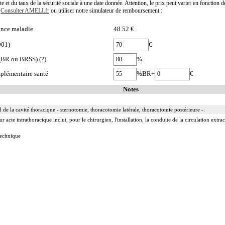
te et du taux de la sécurité sociale à une date donnée. Attention, le prix peut varier en fonction 
.
Consulter AMELI.fr
ou utiliser notre simulateur de remboursement :
nce maladie
48.52 €
001)
€
e (BR ou BRSS)
(?)
%
plémentaire santé
%BR+
€
Notes
 de la cavité thoracique - sternotomie, thoracotomie latérale, thoracotomie postérieure -.
acte intrathoracique inclut, pour le chirurgien, l'installation, la conduite de la circulation extraco
 technique
ge
e incluent l'évacuation de collection intrathoracique associée, la pose de drain pleural et/ou péric
 incluent l'évacuation de collection intrathoracique associée, la pose de drain pleural et/ou périca