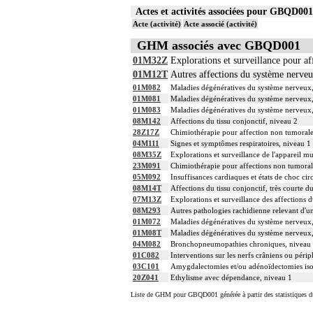
Actes et activités associées pour GBQD0
Acte (activité)
Acte associé (activité)
GHM associés avec GBQD001
01M32Z
Explorations et surveillance pour a
01M12T
Autres affections du système nerveu
01M082
Maladies dégénératives du système nerveux, 
01M081
Maladies dégénératives du système nerveux, 
01M083
Maladies dégénératives du système nerveux, 
08M142
Affections du tissu conjonctif, niveau 2
28Z17Z
Chimiothérapie pour affection non tumorale
04M111
Signes et symptômes respiratoires, niveau 1
08M35Z
Explorations et surveillance de l'appareil mu
23M091
Chimiothérapie pour affections non tumoral
05M092
Insuffisances cardiaques et états de choc cir
08M14T
Affections du tissu conjonctif, très courte d
07M13Z
Explorations et surveillance des affections 
08M293
Autres pathologies rachidienne relevant d'u
01M072
Maladies dégénératives du système nerveux,
01M08T
Maladies dégénératives du système nerveux, 
04M082
Bronchopneumopathies chroniques, niveau
01C082
Interventions sur les nerfs crâniens ou péri
03C101
Amygdalectomies et/ou adénoïdectomies isolé
20Z041
Ethylisme avec dépendance, niveau 1
Liste de GHM pour GBQD001 générée à partir des statistiques d