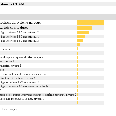
01 dans la CCAM
ffections du système nerveux
x, très courte durée
âge inférieur à 80 ans, niveau 2
âge inférieur à 80 ans, niveau 1
âge inférieur à 80 ans, niveau 3
, en séances
sculosquelettique et du tissu conjonctif
es, niveau 1
culatoire, niveau 2
urée
du système hépatobiliaire et du pancréas
n traitement médical, niveau 3
 âge supérieur à 79 ans, niveau 2
âge inférieur à 80 ans, très courte durée
 2
phériques et autres interventions sur le système nerveux, niveau 2
es, âge inférieur à 18 ans, niveau 1
u PMSI français