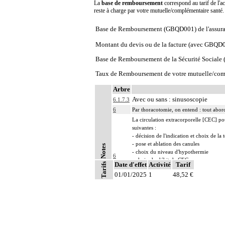
La
base de remboursement
correspond au tarif de l'ac
reste à charge par votre mutuelle/complémentaire santé
Base de Remboursement (GBQD001) de l'assura
Montant du devis ou de la facture (avec GBQD
Base de Remboursement de la Sécurité Social
Taux de Remboursement de votre mutuelle/com
Arbre
Avec ou sans : sinusoscopie
6.1.7.3
6
Par thoracotomie, on entend : tout abord
La circulation extracorporelle [CEC] pour 
suivantes :
- décision de l'indication et choix de la
- pose et ablation des canules
Notes
- choix du niveau d'hypothermie
6
- choix du débit de CEC
Date d'effet
Activité
Tarif
Tarifs
- décision d'arrêt circulatoire
01/01/2025
1
48,52 €
- définition des protocoles de remplissa
- décision de cardioplégie
- décision d'assistance circulatoire.
6
Les actes sur le thorax, par thoracoscopi
6
Les actes sur le thorax, par thoracotomie