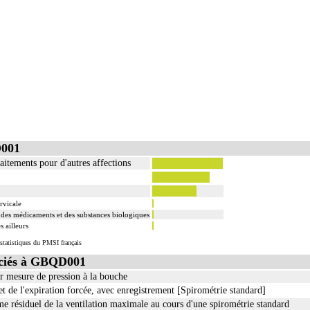
D001
aitements pour d'autres affections
rvicale
à des médicaments et des substances biologiques
 ailleurs
statistiques du PMSI français
ciés à GBQD001
ar mesure de pression à la bouche
 et de l'expiration forcée, avec enregistrement [Spirométrie standard]
 résiduel de la ventilation maximale au cours d'une spirométrie standard