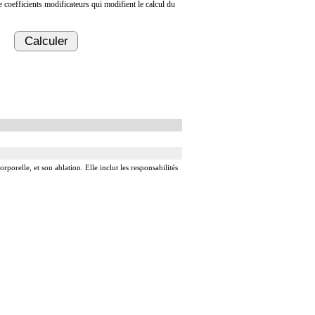
de coefficients modificateurs qui modifient le calcul du
Calculer
rporelle, et son ablation. Elle inclut les responsabilités
ardique.
rdique.