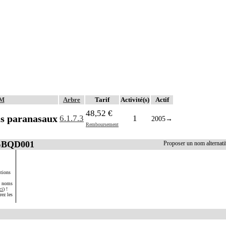
AM
Arbre
Tarif
Activité(s)
Actif
48,52 €
us paranasaux
6.1.7.3
1
2005
→
Remboursement
 GBQD001
Proposer un nom alterna
tions
s noms
ci
) !
rez les