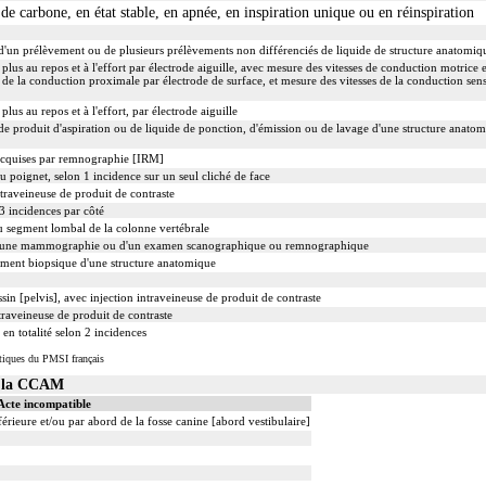
 carbone, en état stable, en apnée, en inspiration unique ou en réinspiration
'un prélèvement ou de plusieurs prélèvements non différenciés de liquide de structure anatomiq
lus au repos et à l'effort par électrode aiguille, avec mesure des vitesses de conduction motrice 
de la conduction proximale par électrode de surface, et mesure des vitesses de la conduction sens
us au repos et à l'effort, par électrode aiguille
e produit d'aspiration ou de liquide de ponction, d'émission ou de lavage d'une structure anato
 acquises par remnographie [IRM]
u poignet, selon 1 incidence sur un seul cliché de face
traveineuse de produit de contraste
3 incidences par côté
 segment lombal de la colonne vertébrale
d'une mammographie ou d'un examen scanographique ou remnographique
ent biopsique d'une structure anatomique
in [pelvis], avec injection intraveineuse de produit de contraste
traveineuse de produit de contraste
en totalité selon 2 incidences
tiques du PMSI français
s la CCAM
Acte incompatible
érieure et/ou par abord de la fosse canine [abord vestibulaire]