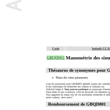
Code
Intitulé CC
Manométrie des sin
GBQD001
Thésaurus de synonymes pour
Mano des sinus paranasaux
Liste de synonymes pour GBQD001 générée à partir des contribu
et des statistiques de recherches des codeurs et codeuses sur
AideAuCodage.fr.
Vous pouvez participer
en proposant d'autre
d'acte (dans la case ci-dessus), voire en envoyant vos thésaurus (
i
Vous gagnerez du temps lors de vos prochaines recherches et aide
autres codeurs, alors merci !
Remboursement de GBQD001