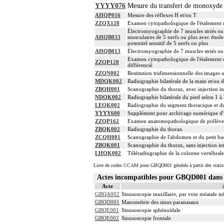
YYYY076
Mesure du transfert de monoxyde de
AHQP016
Mesure des réflexes H et/ou T
ZZQX128
Examen cytopathologique de l'étalement d
Électromyographie de 7 muscles striés ou p
AHQB033
musculaires de 5 nerfs ou plus avec étude 
potentiel sensitif de 5 nerfs ou plus
AHQB013
Électromyographie de 7 muscles striés ou pl
Examen cytopathologique de l'étalement d
ZZQP128
différencié
ZZQN002
Restitution tridimensionnelle des images
MDQK002
Radiographie bilatérale de la main et/ou d
ZBQH001
Scanographie du thorax, avec injection in
NDQK002
Radiographie bilatérale du pied selon 1 à 
LEQK002
Radiographie du segment thoracique et du
YYYY600
Supplément pour archivage numérique 
ZZQP162
Examen anatomopathologique de prélèvem
ZBQK002
Radiographie du thorax
ZCQH001
Scanographie de l'abdomen et du petit bass
ZBQK001
Scanographie du thorax, sans injection in
LHQK002
Téléradiographie de la colonne vertébrale 
Liste de codes CCAM pour GBQD001 générée à partir des statis
Actes incompatibles pour GBQD001 dan
Acte
GBQA002
Sinusoscopie maxillaire, par voie méatale inf
GBQD001
Manométrie des sinus paranasaux
GBQE001
Sinusoscopie sphénoïdale
GBQE002
Sinusoscopie frontale