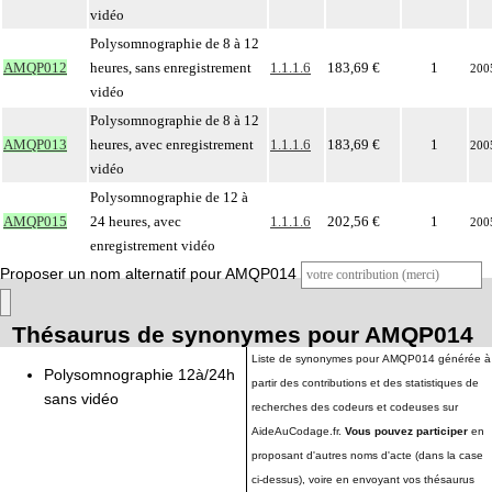
vidéo
Polysomnographie de 8 à 12
AMQP012
heures, sans enregistrement
1.1.1.6
183,69 €
1
200
vidéo
Polysomnographie de 8 à 12
AMQP013
heures, avec enregistrement
1.1.1.6
183,69 €
1
200
vidéo
Polysomnographie de 12 à
AMQP015
24 heures, avec
1.1.1.6
202,56 €
1
200
enregistrement vidéo
Proposer un nom alternatif pour AMQP014
Thésaurus de synonymes pour AMQP014
Liste de synonymes pour AMQP014 générée à
Polysomnographie 12à/24h
partir des contributions et des statistiques de
sans vidéo
recherches des codeurs et codeuses sur
AideAuCodage.fr.
Vous pouvez participer
en
proposant d'autres noms d'acte (dans la case
ci-dessus), voire en envoyant vos thésaurus