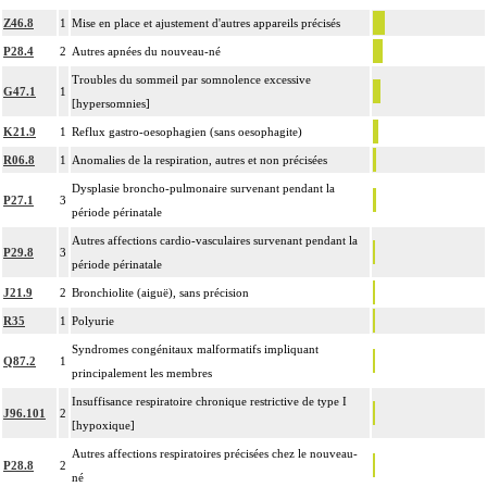
Z46.8
1
Mise en place et ajustement d'autres appareils précisés
P28.4
2
Autres apnées du nouveau-né
Troubles du sommeil par somnolence excessive
G47.1
1
[hypersomnies]
K21.9
1
Reflux gastro-oesophagien (sans oesophagite)
R06.8
1
Anomalies de la respiration, autres et non précisées
Dysplasie broncho-pulmonaire survenant pendant la
P27.1
3
période périnatale
Autres affections cardio-vasculaires survenant pendant la
P29.8
3
période périnatale
J21.9
2
Bronchiolite (aiguë), sans précision
R35
1
Polyurie
Syndromes congénitaux malformatifs impliquant
Q87.2
1
principalement les membres
Insuffisance respiratoire chronique restrictive de type I
J96.101
2
[hypoxique]
Autres affections respiratoires précisées chez le nouveau-
P28.8
2
né