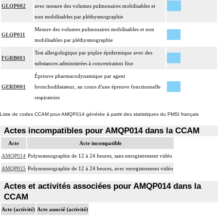
GLQP002
avec mesure des volumes pulmonaires mobilisables et
non mobilisables par pléthysmographie
Mesure des volumes pulmonaires mobilisables et non
GLQP011
mobilisables par pléthysmographie
Test allergologique par piqûre épidermique avec des
FGRB003
substances administrées à concentration fixe
Épreuve pharmacodynamique par agent
GERD001
bronchodilatateur, au cours d'une épreuve fonctionnelle
respiratoire
Liste de codes CCAM pour AMQP014 générée à partir des statistiques du PMSI français
Actes incompatibles pour AMQP014 dans la CCAM
Acte
Acte incompatible
AMQP014
Polysomnographie de 12 à 24 heures, sans enregistrement vidéo
AMQP015
Polysomnographie de 12 à 24 heures, avec enregistrement vidéo
Actes et activités associées pour AMQP014 dans la
CCAM
Acte (activité)
Acte associé (activité)