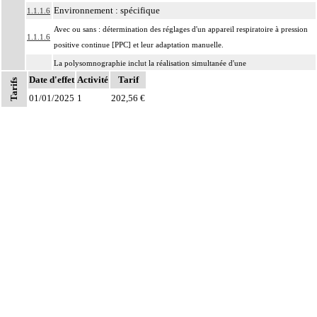
Environnement : spécifique
1.1.1.6
Avec ou sans : détermination des réglages d'un appareil respiratoire à pression
1.1.1.6
positive continue [PPC] et leur adaptation manuelle.
La polysomnographie inclut la réalisation simultanée d'une
Date d'effet
électroencéphalographie sur une ou deux dérivations, d'une
Activité
Tarif
Tarifs
électrooculographie sur une ou deux dérivations, électromyographie
01/01/2025
1
202,56 €
mentonnière sur une dérivation, ainsi que de l'un des enregistrements suivants :
1.1.1.6
- électroencéphalographie sur au moins 8 dérivations supplémentaires,
- électromyographie sur au moins 2 dérivations supplémentaires,
- paramètres physiologiques cardiorespiratoires (bruits, flux et efforts
respiratoires, SaO2, fréquence cardiaque).
Indication : diagnostic, contrôle et adaptation du syndrome d'apnée du
1.1.1.6
sommeil, diagnostic de la narcolepsie avec ou sans catalepsie
Notes
Facturation : diagnostic initial, examen de contrôle après un délai de 3 mois,
1.1.1.6
éventuel examen annuel de contrôle
À l'exclusion de : actes diagnostiques au niveau
- des muscles oculomoteurs ou de la paupière (cf chapitre 02)
- du larynx (cf chapitre 06)
1.1
- du périnée (cf chapitre 08)