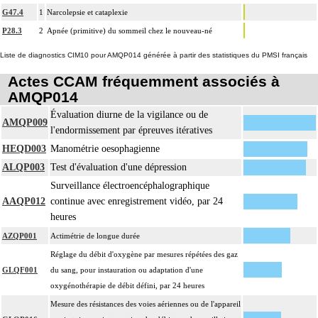
G47.4
1
Narcolepsie et cataplexie
P28.3
2
Apnée (primitive) du sommeil chez le nouveau-né
Liste de diagnostics CIM10 pour AMQP014 générée à partir des statistiques du PMSI français
Actes CCAM fréquemment associés à
AMQP014
Évaluation diurne de la vigilance ou de
AMQP009
l'endormissement par épreuves itératives
HEQD003
Manométrie oesophagienne
ALQP003
Test d'évaluation d'une dépression
Surveillance électroencéphalographique
AAQP012
continue avec enregistrement vidéo, par 24
heures
AZQP001
Actimétrie de longue durée
Réglage du débit d'oxygène par mesures répétées des gaz
GLQF001
du sang, pour instauration ou adaptation d'une
oxygénothérapie de débit défini, par 24 heures
Mesure des résistances des voies aériennes ou de l'appareil