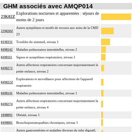
GHM associés avec AMQP014
Explorations nocturnes et apparentées : séjours de
23K02Z
moins de 2 jours
Autres symptômes et motifs de recours aux soins de la CMD
23M20Z
23
01M331
Troubles du sommeil, niveau 1
04M142
Maladies pulmonaires interstitielles, niveau 2
04M111
Signes et symptômes respiratoires, niveau 1
Autres affections respiratoires concernant majoritairement la
04M272
petite enfance, niveau 2
Explorations et surveillance pour affections de l'appareil
04M22Z
respiratoire
04M141
Maladies pulmonaires interstitielles, niveau 1
Autres affections respiratoires concernant majoritairement la
04M274
petite enfance, niveau 4
10M091
Obésité, niveau 1
04M081
Bronchopneumopathies chroniques, niveau 1
Autres gastroentérites et maladies diverses du tube digestif,