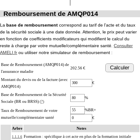
Remboursement de AMQP014
La
base de remboursement
correspond au tarif de l'acte et du taux
de la sécurité sociale à une date donnée. Attention, le prix peut varier
en fonction de coefficients modificateurs qui modifient le calcul du
reste à charge par votre mutuelle/complémentaire santé.
Consulter
AMELI.fr
ou utiliser notre simulateur de remboursement :
Base de Remboursement (AMQP014) de
Calculer
202.56 €
l'assurance maladie
Montant du devis ou de la facture (avec
€
AMQP014)
Base de Remboursement de la Sécurité
%
Sociale (BR ou BRSS)
(?)
%BR+
Taux de Remboursement de votre
mutuelle/complémentaire santé
€
Arbre
Notes
Formation : spécifique à cet acte en plus de la formation initiale
1.1.1.6