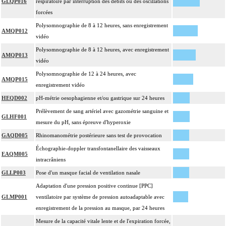
GLQP016
respiratoire par interruption des débits ou des oscillations
forcées
Polysomnographie de 8 à 12 heures, sans enregistrement
AMQP012
vidéo
Polysomnographie de 8 à 12 heures, avec enregistrement
AMQP013
vidéo
Polysomnographie de 12 à 24 heures, avec
AMQP015
enregistrement vidéo
HEQD002
pH-métrie oesophagienne et/ou gastrique sur 24 heures
Prélèvement de sang artériel avec gazométrie sanguine et
GLHF001
mesure du pH, sans épreuve d'hyperoxie
GAQD005
Rhinomanométrie postérieure sans test de provocation
Échographie-doppler transfontanellaire des vaisseaux
EAQM005
intracrâniens
GLLP003
Pose d'un masque facial de ventilation nasale
Adaptation d'une pression positive continue [PPC]
GLMP001
ventilatoire par système de pression autoadaptable avec
enregistrement de la pression au masque, par 24 heures
Mesure de la capacité vitale lente et de l'expiration forcée,