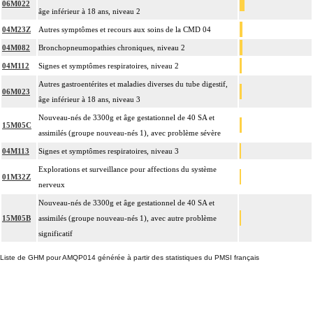
06M022
âge inférieur à 18 ans, niveau 2
04M23Z
Autres symptômes et recours aux soins de la CMD 04
04M082
Bronchopneumopathies chroniques, niveau 2
04M112
Signes et symptômes respiratoires, niveau 2
Autres gastroentérites et maladies diverses du tube digestif,
06M023
âge inférieur à 18 ans, niveau 3
Nouveau-nés de 3300g et âge gestationnel de 40 SA et
15M05C
assimilés (groupe nouveau-nés 1), avec problème sévère
04M113
Signes et symptômes respiratoires, niveau 3
Explorations et surveillance pour affections du système
01M32Z
nerveux
Nouveau-nés de 3300g et âge gestationnel de 40 SA et
15M05B
assimilés (groupe nouveau-nés 1), avec autre problème
significatif
Liste de GHM pour AMQP014 générée à partir des statistiques du PMSI français