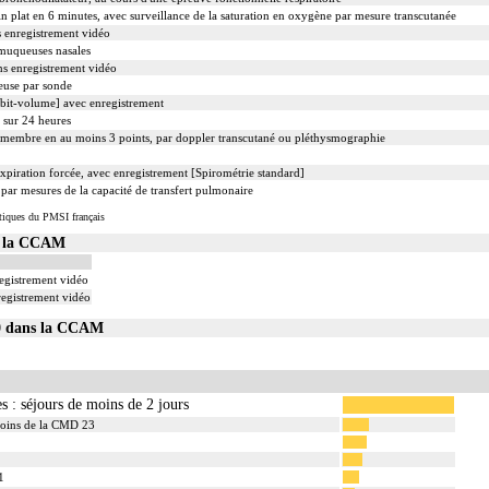
in plat en 6 minutes, avec surveillance de la saturation en oxygène par mesure transcutanée
 enregistrement vidéo
 muqueuses nasales
s enregistrement vidéo
ueuse par sonde
ébit-volume] avec enregistrement
 sur 24 heures
un membre en au moins 3 points, par doppler transcutané ou pléthysmographie
'expiration forcée, avec enregistrement [Spirométrie standard]
ar mesures de la capacité de transfert pulmonaire
tiques du PMSI français
s la CCAM
egistrement vidéo
registrement vidéo
10 dans la CCAM
s : séjours de moins de 2 jours
soins de la CMD 23
1