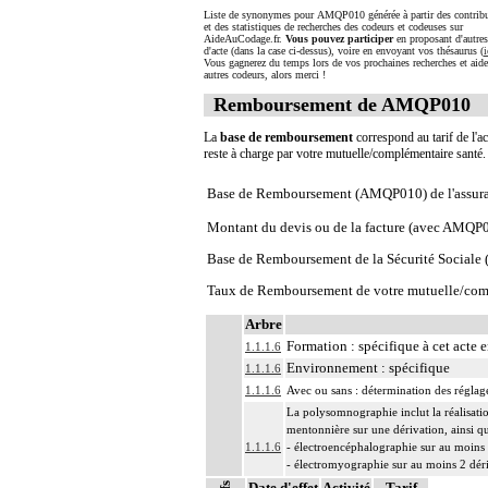
Liste de synonymes pour AMQP010 générée à partir des contrib
et des statistiques de recherches des codeurs et codeuses sur
AideAuCodage.fr.
Vous pouvez participer
en proposant d'autre
d'acte (dans la case ci-dessus), voire en envoyant vos thésaurus (
i
Vous gagnerez du temps lors de vos prochaines recherches et aide
autres codeurs, alors merci !
Remboursement de AMQP010
La
base de remboursement
correspond au tarif de l'ac
reste à charge par votre mutuelle/complémentaire santé
Base de Remboursement (AMQP010) de l'assur
Montant du devis ou de la facture (avec AMQP
Base de Remboursement de la Sécurité Social
Taux de Remboursement de votre mutuelle/com
Arbre
Formation : spécifique à cet acte e
1.1.1.6
Environnement : spécifique
1.1.1.6
1.1.1.6
Avec ou sans : détermination des réglage
La polysomnographie inclut la réalisati
mentonnière sur une dérivation, ainsi qu
1.1.1.6
- électroencéphalographie sur au moins 
- électromyographie sur au moins 2 dér
- paramètres physiologiques cardiorespira
Date d'effet
Activité
Tarif