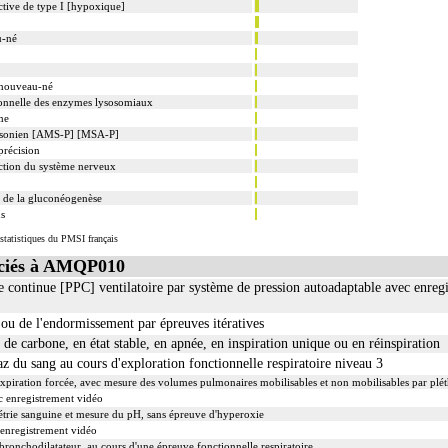
ctive de type I [hypoxique]
u-né
 nouveau-né
tionnelle des enzymes lysosomiaux
me
insonien [AMS-P] [MSA-P]
précision
ection du système nerveux
 de la gluconéogenèse
us
statistiques du PMSI français
ciés à AMQP010
e continue [PPC] ventilatoire par système de pression autoadaptable avec enregi
 ou de l'endormissement par épreuves itératives
e carbone, en état stable, en apnée, en inspiration unique ou en réinspiration
z du sang au cours d'exploration fonctionnelle respiratoire niveau 3
 l'expiration forcée, avec mesure des volumes pulmonaires mobilisables et non mobilisables par pl
c enregistrement vidéo
étrie sanguine et mesure du pH, sans épreuve d'hyperoxie
enregistrement vidéo
nchodilatateur, au cours d'une épreuve fonctionnelle respiratoire