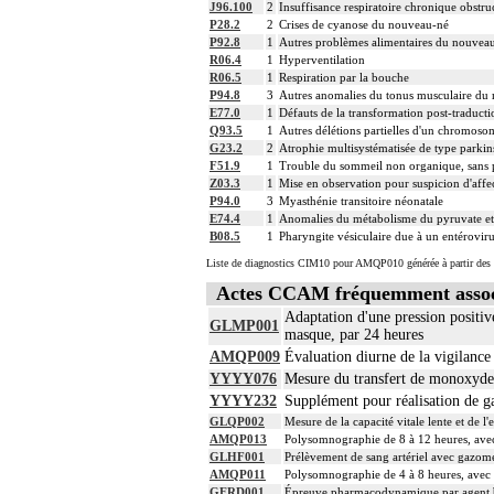
J96.100
2
Insuffisance respiratoire chronique obstru
P28.2
2
Crises de cyanose du nouveau-né
P92.8
1
Autres problèmes alimentaires du nouvea
R06.4
1
Hyperventilation
R06.5
1
Respiration par la bouche
P94.8
3
Autres anomalies du tonus musculaire du
E77.0
1
Défauts de la transformation post-traduc
Q93.5
1
Autres délétions partielles d'un chromoso
G23.2
2
Atrophie multisystématisée de type park
F51.9
1
Trouble du sommeil non organique, sans 
Z03.3
1
Mise en observation pour suspicion d'aff
P94.0
3
Myasthénie transitoire néonatale
E74.4
1
Anomalies du métabolisme du pyruvate et
B08.5
1
Pharyngite vésiculaire due à un entérovir
Liste de diagnostics CIM10 pour AMQP010 générée à partir des 
Actes CCAM fréquemment asso
Adaptation d'une pression positiv
GLMP001
masque, par 24 heures
AMQP009
Évaluation diurne de la vigilance
YYYY076
Mesure du transfert de monoxyde d
YYYY232
Supplément pour réalisation de ga
GLQP002
Mesure de la capacité vitale lente et de
AMQP013
Polysomnographie de 8 à 12 heures, ave
GLHF001
Prélèvement de sang artériel avec gazom
AMQP011
Polysomnographie de 4 à 8 heures, avec 
GERD001
Épreuve pharmacodynamique par agent bro