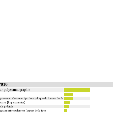
ptation du syndrome d'apnée du sommeil, diagnostic de la narcolepsie avec ou sans catalepsie
 de contrôle après un délai de 3 mois, éventuel examen annuel de contrôle
u niveau
pière (cf chapitre 02)
 11)
re
ce subarachnoïdien.
 on entend : injection d'un agent pharmacologique au contact d'un nerf, par voie transcutanée.
 on entend : injection d'un agent pharmacologique au contact d'un nerf avec pose d'un cathéter, p
P010
our polysomnographie
gistrement électroencéphalographique de longue durée
ssive [hypersomnies]
ils précisés
nant principalement l'aspect de la face