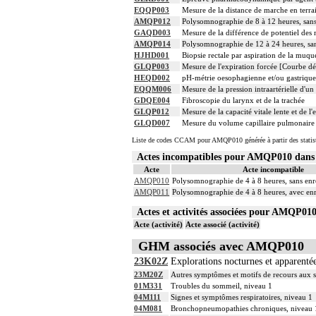
EQQP003
Mesure de la distance de marche en terra
AMQP012
Polysomnographie de 8 à 12 heures, sans
GAQD003
Mesure de la différence de potentiel des
AMQP014
Polysomnographie de 12 à 24 heures, san
HJHD001
Biopsie rectale par aspiration de la muq
GLQP003
Mesure de l'expiration forcée [Courbe d
HEQD002
pH-métrie oesophagienne et/ou gastrique
EQQM006
Mesure de la pression intraartérielle d'
GDQE004
Fibroscopie du larynx et de la trachée
GLQP012
Mesure de la capacité vitale lente et de l
GLQD007
Mesure du volume capillaire pulmonaire p
Liste de codes CCAM pour AMQP010 générée à partir des statis
Actes incompatibles pour AMQP010 dan
Acte
Acte incompatible
AMQP010
Polysomnographie de 4 à 8 heures, sans enr
AMQP011
Polysomnographie de 4 à 8 heures, avec en
Actes et activités associées pour AMQP0
Acte (activité)
Acte associé (activité)
GHM associés avec AMQP010
23K02Z
Explorations nocturnes et apparentée
23M20Z
Autres symptômes et motifs de recours aux 
01M331
Troubles du sommeil, niveau 1
04M111
Signes et symptômes respiratoires, niveau 1
04M081
Bronchopneumopathies chroniques, niveau 