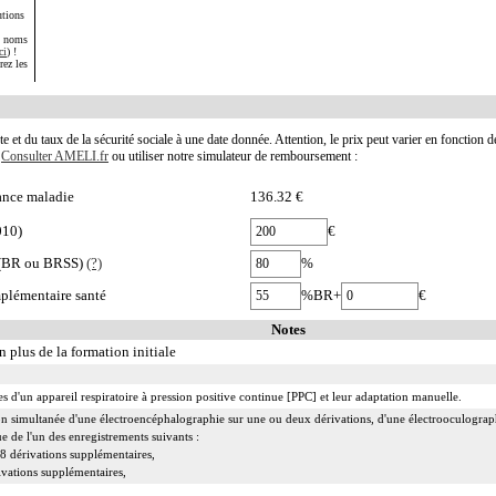
utions
s noms
ci
) !
rez les
te et du taux de la sécurité sociale à une date donnée. Attention, le prix peut varier en fonction 
.
Consulter AMELI.fr
ou utiliser notre simulateur de remboursement :
ance maladie
136.32 €
010)
€
e (BR ou BRSS)
(?)
%
plémentaire santé
%BR+
€
Notes
n plus de la formation initiale
s d'un appareil respiratoire à pression positive continue [PPC] et leur adaptation manuelle.
on simultanée d'une électroencéphalographie sur une ou deux dérivations, d'une électrooculogra
e de l'un des enregistrements suivants :
8 dérivations supplémentaires,
ivations supplémentaires,
toires (bruits, flux et efforts respiratoires, SaO2, fréquence cardiaque).