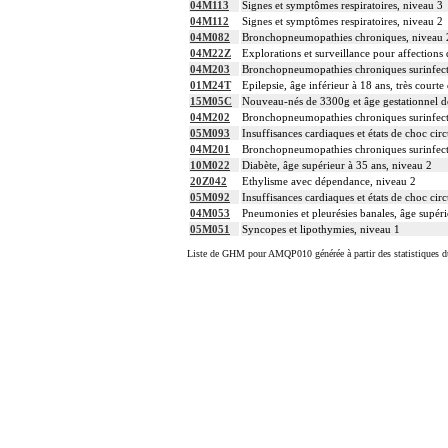
04M113
Signes et symptômes respiratoires, niveau 3
04M112
Signes et symptômes respiratoires, niveau 2
04M082
Bronchopneumopathies chroniques, niveau 
04M22Z
Explorations et surveillance pour affections d
04M203
Bronchopneumopathies chroniques surinfect
01M24T
Epilepsie, âge inférieur à 18 ans, très courte
15M05C
Nouveau-nés de 3300g et âge gestationnel d
04M202
Bronchopneumopathies chroniques surinfect
05M093
Insuffisances cardiaques et états de choc circ
04M201
Bronchopneumopathies chroniques surinfect
10M022
Diabète, âge supérieur à 35 ans, niveau 2
20Z042
Ethylisme avec dépendance, niveau 2
05M092
Insuffisances cardiaques et états de choc circ
04M053
Pneumonies et pleurésies banales, âge supéri
05M051
Syncopes et lipothymies, niveau 1
Liste de GHM pour AMQP010 générée à partir des statistiques d