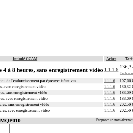
Intitulé CCAM
Arbre
Tari
136,3
4 à 8 heures, sans enregistrement vidéo
1.1.1.6
Rembourse
e ou de l'endormissement par épreuves itératives
1.1.1.6
107,66 
s, avec enregistrement vidéo
1.1.1.6
136,32 
es, sans enregistrement vidéo
1.1.1.6
183,69 
es, avec enregistrement vidéo
1.1.1.6
183,69 
res, sans enregistrement vidéo
1.1.1.6
202,56 
res, avec enregistrement vidéo
1.1.1.6
202,56 
 AMQP010
Proposer un nom alterna