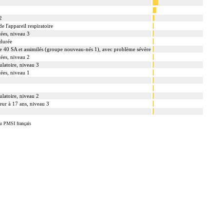
2
e l'appareil respiratoire
ées, niveau 3
 durée
e 40 SA et assimilés (groupe nouveau-nés 1), avec problème sévère
ées, niveau 2
ulatoire, niveau 3
ées, niveau 1
ulatoire, niveau 2
eur à 17 ans, niveau 3
u PMSI français