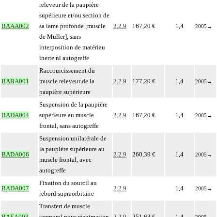
releveur de la paupière
supérieure et/ou section de
BAAA002
sa lame profonde [muscle
2.2.9
167,20 €
1,4
2005
→
de Müller], sans
interposition de matériau
inerte ni autogreffe
Raccourcissement du
BABA001
muscle releveur de la
2.2.9
177,20 €
1,4
2005
→
paupière supérieure
Suspension de la paupière
BADA004
supérieure au muscle
2.2.9
167,20 €
1,4
2005
→
frontal, sans autogreffe
Suspension unilatérale de
la paupière supérieure au
BADA006
2.2.9
260,39 €
1,4
2005
→
muscle frontal, avec
autogreffe
Fixation du sourcil au
BADA007
2.2.9
1,4
2005
→
rebord supraorbitaire
Transfert de muscle
BAEA003
temporal pour réanimation
2.2.9
251,63 €
1,4