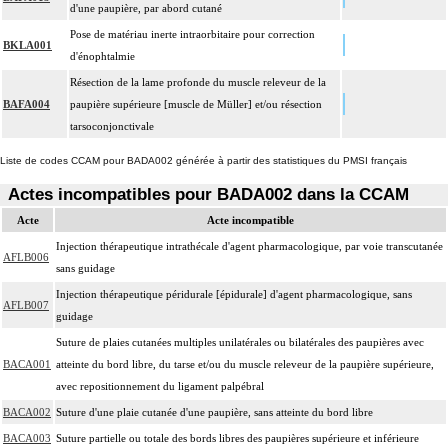
d'une paupière, par abord cutané
Pose de matériau inerte intraorbitaire pour correction
BKLA001
d'énophtalmie
Résection de la lame profonde du muscle releveur de la
BAFA004
paupière supérieure [muscle de Müller] et/ou résection
tarsoconjonctivale
Liste de codes CCAM pour BADA002 générée à partir des statistiques du PMSI français
Actes incompatibles pour BADA002 dans la CCAM
Acte
Acte incompatible
Injection thérapeutique intrathécale d'agent pharmacologique, par voie transcutanée
AFLB006
sans guidage
Injection thérapeutique péridurale [épidurale] d'agent pharmacologique, sans
AFLB007
guidage
Suture de plaies cutanées multiples unilatérales ou bilatérales des paupières avec
BACA001
atteinte du bord libre, du tarse et/ou du muscle releveur de la paupière supérieure,
avec repositionnement du ligament palpébral
BACA002
Suture d'une plaie cutanée d'une paupière, sans atteinte du bord libre
BACA003
Suture partielle ou totale des bords libres des paupières supérieure et inférieure