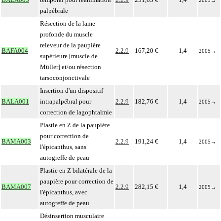
2005
→
palpébrale
Résection de la lame
profonde du muscle
releveur de la paupière
BAFA004
2.2.9
167,20 €
1,4
2005
→
supérieure [muscle de
Müller] et/ou résection
tarsoconjonctivale
Insertion d'un dispositif
BALA001
intrapalpébral pour
2.2.9
182,76 €
1,4
2005
→
correction de lagophtalmie
Plastie en Z de la paupière
pour correction de
BAMA003
2.2.9
191,24 €
1,4
2005
→
l'épicanthus, sans
autogreffe de peau
Plastie en Z bilatérale de la
paupière pour correction de
BAMA007
2.2.9
282,15 €
1,4
2005
→
l'épicanthus, avec
autogreffe de peau
Désinsertion musculaire