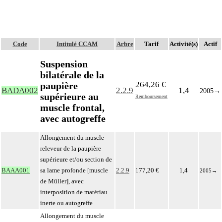
Code
Intitulé CCAM
Arbre
Tarif
Activité(s)
Actif
Suspension
bilatérale de la
264,26 €
paupière
BADA002
2.2.9
1,4
2005
→
supérieure au
Remboursement
muscle frontal,
avec autogreffe
Allongement du muscle
releveur de la paupière
supérieure et/ou section de
BAAA001
sa lame profonde [muscle
2.2.9
177,20 €
1,4
2005
→
de Müller], avec
interposition de matériau
inerte ou autogreffe
Allongement du muscle