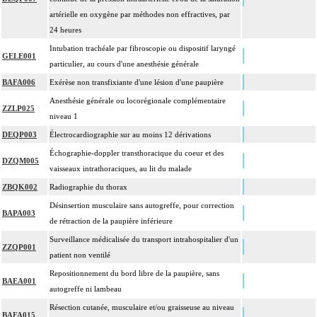
artérielle en oxygène par méthodes non effractives, par
24 heures
Intubation trachéale par fibroscopie ou dispositif laryngé
GELE001
particulier, au cours d'une anesthésie générale
BAFA006
Exérèse non transfixiante d'une lésion d'une paupière
Anesthésie générale ou locorégionale complémentaire
ZZLP025
niveau 1
DEQP003
Électrocardiographie sur au moins 12 dérivations
Échographie-doppler transthoracique du coeur et des
DZQM005
vaisseaux intrathoraciques, au lit du malade
ZBQK002
Radiographie du thorax
Désinsertion musculaire sans autogreffe, pour correction
BAPA003
de rétraction de la paupière inférieure
Surveillance médicalisée du transport intrahospitalier d'un
ZZQP001
patient non ventilé
Repositionnement du bord libre de la paupière, sans
BAEA001
autogreffe ni lambeau
Résection cutanée, musculaire et/ou graisseuse au niveau
BAFA015