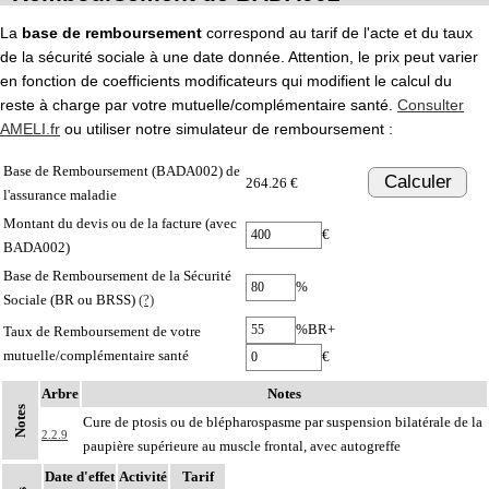
La
base de remboursement
correspond au tarif de l'acte et du taux
de la sécurité sociale à une date donnée. Attention, le prix peut varier
en fonction de coefficients modificateurs qui modifient le calcul du
reste à charge par votre mutuelle/complémentaire santé.
Consulter
AMELI.fr
ou utiliser notre simulateur de remboursement :
Base de Remboursement (BADA002) de
Calculer
264.26 €
l'assurance maladie
Montant du devis ou de la facture (avec
€
BADA002)
Base de Remboursement de la Sécurité
%
Sociale (BR ou BRSS)
(?)
%BR+
Taux de Remboursement de votre
mutuelle/complémentaire santé
€
Arbre
Notes
Notes
Cure de ptosis ou de blépharospasme par suspension bilatérale de la
2.2.9
paupière supérieure au muscle frontal, avec autogreffe
Date d'effet
Activité
Tarif