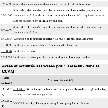
BACA005
Suture d'une plaie cutanée d'une paupière, avec atteinte du bord libre
Suture de plaies cutanées multiples unilatérales ou bilatérales des paupières avec
BACA006
atteinte du bord libre, du tarse et/ou du muscle releveur de la paupière supérieure,
sans repositionnement du ligament palpébral
Suture de plaies cutanées multiples unilatérales ou bilatérales des paupières, sans
BACA007
atteinte du bord libre
BADA004
Suspension de la paupière supérieure au muscle frontal, sans autogreffe
GELD002
Intubation trachéale en dehors d'un bloc médicotechnique
GELD004
Intubation trachéale
GELE004
Intubation trachéale, par fibroscopie ou dispositif laryngé particulier
Actes et activités associées pour BADA002 dans la
CCAM
Acte
Acte associé (activité)
(activité)
BADA002
GELE001
(4) Intubation trachéale par fibroscopie ou dispositif laryngé particulier,
(4)
au cours d'une anesthésie générale
BADA002
YYYY041
(4) Supplément pour récupération peropératoire de sang
(4)