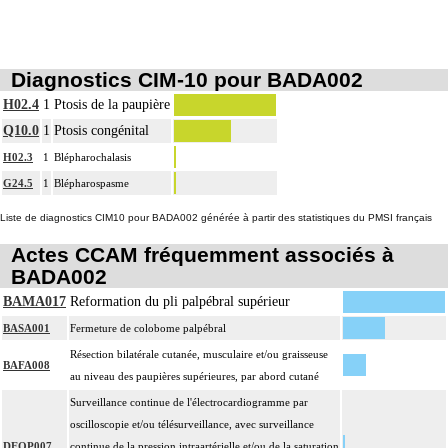
Diagnostics CIM-10 pour BADA002
H02.4
1
Ptosis de la paupière
Q10.0
1
Ptosis congénital
H02.3
1
Blépharochalasis
G24.5
1
Blépharospasme
Liste de diagnostics CIM10 pour BADA002 générée à partir des statistiques du PMSI français
Actes CCAM fréquemment associés à
BADA002
BAMA017
Reformation du pli palpébral supérieur
BASA001
Fermeture de colobome palpébral
Résection bilatérale cutanée, musculaire et/ou graisseuse
BAFA008
au niveau des paupières supérieures, par abord cutané
Surveillance continue de l'électrocardiogramme par
oscilloscopie et/ou télésurveillance, avec surveillance
DEQP007
continue de la pression intraartérielle et/ou de la saturation