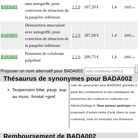
sans autogreffe, pour
BAPA003
2.2.9
167,20 €
1,4
2005
→
correction de rétraction de
la paupière inférieure
Désinsertion musculaire
avec autogreffe, pour
BAPA005
2.2.9
167,20 €
1,4
2005
→
correction de rétraction de
la paupière inférieure
Fermeture de colobome
BASA001
2.2.9
209,75 €
1,4
2005
→
palpébral
Proposer un nom alternatif pour BADA002
Thésaurus de synonymes pour BADA002
Liste de synonymes pour BADA002 générée à
Suspension bilat. paup. sup.
partir des contributions et des statistiques de
au musc. frontal +gref.
recherches des codeurs et codeuses sur
AideAuCodage.fr.
Vous pouvez participer
en
proposant d'autres noms d'acte (dans la case
ci-dessus), voire en envoyant vos thésaurus
Remboursement de BADA002