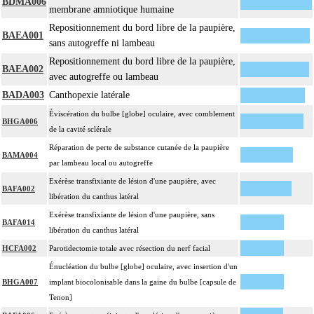
BDMA006
membrane amniotique humaine
Repositionnement du bord libre de la paupière,
BAEA001
sans autogreffe ni lambeau
Repositionnement du bord libre de la paupière,
BAEA002
avec autogreffe ou lambeau
BADA003
Canthopexie latérale
Éviscération du bulbe [globe] oculaire, avec comblement
BHGA006
de la cavité sclérale
Réparation de perte de substance cutanée de la paupière
BAMA004
par lambeau local ou autogreffe
Exérèse transfixiante de lésion d'une paupière, avec
BAFA002
libération du canthus latéral
Exérèse transfixiante de lésion d'une paupière, sans
BAFA014
libération du canthus latéral
HCFA002
Parotidectomie totale avec résection du nerf facial
Énucléation du bulbe [globe] oculaire, avec insertion d'un
BHGA007
implant biocolonisable dans la gaine du bulbe [capsule de
Tenon]