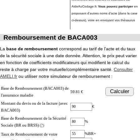
AideAuCodage.fr.
Vous pouvez participer
en
proposant d'autres noms d'acte (dans la case
ci-dessus), voire en envoyant vos thésaurus
Remboursement de BACA003
La
base de remboursement
correspond au tarif de l'acte et du taux
de la sécurité sociale à une date donnée. Attention, le prix peut varier
en fonction de coefficients modificateurs qui modifient le calcul du
reste à charge par votre mutuelle/complémentaire santé.
Consulter
AMELI.fr
ou utiliser notre simulateur de remboursement :
Base de Remboursement (BACA003) de
Calculer
59.81 €
l'assurance maladie
Montant du devis ou de la facture (avec
€
BACA003)
Base de Remboursement de la Sécurité
%
Sociale (BR ou BRSS)
(?)
%BR+
Taux de Remboursement de votre