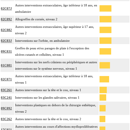
Autres interventions extraoculaires, âge inférieur à 18 ans, en
02C07J
ambulatoire
02C092
Allogreffes de cornée, niveau 2
Autres interventions extraoculaires, âge supérieur à 17 ans,
02C082
niveau 2
02C03J
Interventions sur l'orbite, en ambulatoire
Greffes de peau et/ou parages de plaie à l'exception des
09C031
ulcères cutanés et cellulites, niveau 1
Interventions sur les nerfs crâniens ou périphériques et autres
01C081
interventions sur le système nerveux, niveau 1
Autres interventions extraoculaires, âge inférieur à 18 ans,
02C071
niveau 1
03C261
Autres interventions sur la tête et le cou, niveau 1
03C241
Interventions sur les glandes salivaires, niveau 1
Interventions plastiques en dehors de la chirurgie esthétique,
09C092
niveau 2
03C262
Autres interventions sur la tête et le cou, niveau 2
Autres interventions au cours d'affections myéloprolifératives
17C051