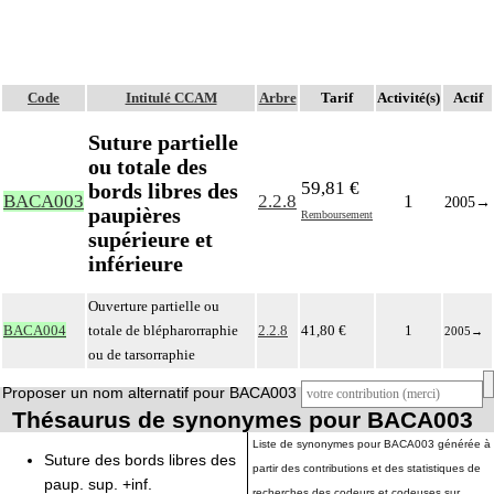
Code
Intitulé CCAM
Arbre
Tarif
Activité(s)
Actif
Suture partielle
ou totale des
59,81 €
bords libres des
BACA003
2.2.8
1
2005
→
paupières
Remboursement
supérieure et
inférieure
Ouverture partielle ou
BACA004
totale de blépharorraphie
2.2.8
41,80 €
1
2005
→
ou de tarsorraphie
Proposer un nom alternatif pour BACA003
Thésaurus de synonymes pour BACA003
Liste de synonymes pour BACA003 générée à
Suture des bords libres des
partir des contributions et des statistiques de
paup. sup. +inf.
recherches des codeurs et codeuses sur