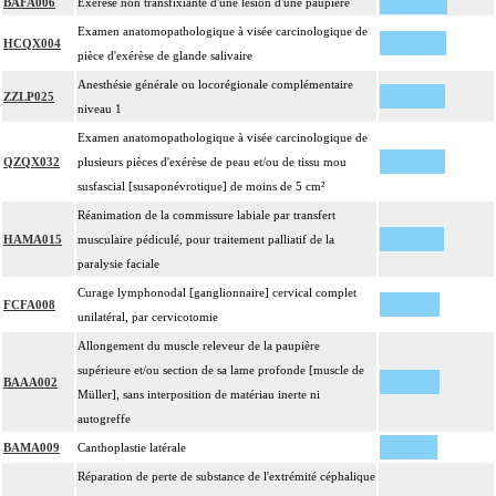
BAFA006
Exérèse non transfixiante d'une lésion d'une paupière
Examen anatomopathologique à visée carcinologique de
HCQX004
pièce d'exérèse de glande salivaire
Anesthésie générale ou locorégionale complémentaire
ZZLP025
niveau 1
Examen anatomopathologique à visée carcinologique de
QZQX032
plusieurs pièces d'exérèse de peau et/ou de tissu mou
susfascial [susaponévrotique] de moins de 5 cm²
Réanimation de la commissure labiale par transfert
HAMA015
musculaire pédiculé, pour traitement palliatif de la
paralysie faciale
Curage lymphonodal [ganglionnaire] cervical complet
FCFA008
unilatéral, par cervicotomie
Allongement du muscle releveur de la paupière
supérieure et/ou section de sa lame profonde [muscle de
BAAA002
Müller], sans interposition de matériau inerte ni
autogreffe
BAMA009
Canthoplastie latérale
Réparation de perte de substance de l'extrémité céphalique