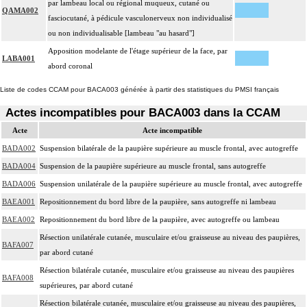
par lambeau local ou régional muqueux, cutané ou
QAMA002
fasciocutané, à pédicule vasculonerveux non individualisé
ou non individualisable [lambeau "au hasard"]
Apposition modelante de l'étage supérieur de la face, par
LABA001
abord coronal
Liste de codes CCAM pour BACA003 générée à partir des statistiques du PMSI français
Actes incompatibles pour BACA003 dans la CCAM
Acte
Acte incompatible
BADA002
Suspension bilatérale de la paupière supérieure au muscle frontal, avec autogreffe
BADA004
Suspension de la paupière supérieure au muscle frontal, sans autogreffe
BADA006
Suspension unilatérale de la paupière supérieure au muscle frontal, avec autogreffe
BAEA001
Repositionnement du bord libre de la paupière, sans autogreffe ni lambeau
BAEA002
Repositionnement du bord libre de la paupière, avec autogreffe ou lambeau
Résection unilatérale cutanée, musculaire et/ou graisseuse au niveau des paupières,
BAFA007
par abord cutané
Résection bilatérale cutanée, musculaire et/ou graisseuse au niveau des paupières
BAFA008
supérieures, par abord cutané
Résection bilatérale cutanée, musculaire et/ou graisseuse au niveau des paupières,