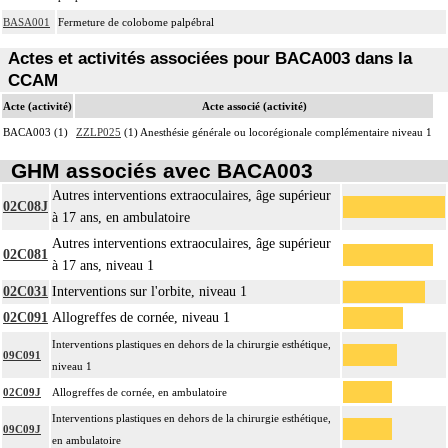
BASA001
Fermeture de colobome palpébral
Actes et activités associées pour BACA003 dans la
CCAM
Acte (activité)
Acte associé (activité)
BACA003 (1)
ZZLP025
(1) Anesthésie générale ou locorégionale complémentaire niveau 1
GHM associés avec BACA003
Autres interventions extraoculaires, âge supérieur
02C08J
à 17 ans, en ambulatoire
Autres interventions extraoculaires, âge supérieur
02C081
à 17 ans, niveau 1
02C031
Interventions sur l'orbite, niveau 1
02C091
Allogreffes de cornée, niveau 1
Interventions plastiques en dehors de la chirurgie esthétique,
09C091
niveau 1
02C09J
Allogreffes de cornée, en ambulatoire
Interventions plastiques en dehors de la chirurgie esthétique,
09C09J
en ambulatoire