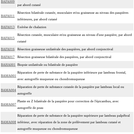
BAFA009
par abord cutané
Résection bilatérale cutanée, musculaire et/ou graisseuse au niveau des paupières
BAFA011
inférieures, par abord cutané
BAFA013
Exérèse de chalazion
Résection cutanée, musculaire et/ou graisseuse au niveau d'une paupière, par abord
BAFA015
cutané
BAFA016
Résection graisseuse unilatérale des paupières, par abord conjonctival
BAFA017
Résection graisseuse bilatérale des paupières, par abord conjonctival
BAHA001
Biopsie unilatérale ou bilatérale de paupière
Réparation de perte de substance de la paupière inférieure par lambeau frontal,
BAMA001
avec autogreffe muqueuse ou chondromuqueuse
Réparation de perte de substance cutanée de la paupière par lambeau local ou
BAMA004
autogreffe
Plastie en Z bilatérale de la paupière pour correction de l'épicanthus, avec
BAMA007
autogreffe de peau
Réparation de perte de substance de la paupière supérieure par lambeau palpébral
BAMA008
inférieur, avec réparation de la zone de prélèvement par lambeau cutané et
autogreffe muqueuse ou chondromuqueuse