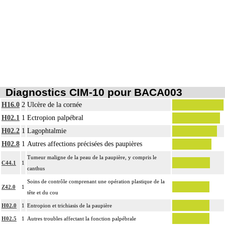
Diagnostics CIM-10 pour BACA003
H16.0
2
Ulcère de la cornée
H02.1
1
Ectropion palpébral
H02.2
1
Lagophtalmie
H02.8
1
Autres affections précisées des paupières
Tumeur maligne de la peau de la paupière, y compris le
C44.1
1
canthus
Soins de contrôle comprenant une opération plastique de la
Z42.0
1
tête et du cou
H02.0
1
Entropion et trichiasis de la paupière
H02.5
1
Autres troubles affectant la fonction palpébrale