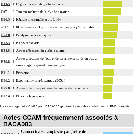
H44.5
1
Dégénérescence du globe oculaire
C07
2
Tumeur maligne de la glande parotide
H16.3
2
Kératite interstitielle et profonde
S01.1
1
Plaie ouverte de la paupière et de la région péri-oculaire
G51.0
1
Paralysie faciale a frigore
H02.3
1
Blépharochalasis
H44.8
1
Autres affections du globe oculaire
Autres affections de l'oeil et de ses annexes après un acte à
H59.8
1
visée diagnostique et thérapeutique
H11.0
1
Ptérygion
H06.2
1
Exophtalmie thyréotoxique (E05.-)
H57.8
1
Autres affections précisées de l'oeil et de ses annexes
H02.4
1
Ptosis de la paupière
Liste de diagnostics CIM10 pour BACA003 générée à partir des statistiques du PMSI français
Actes CCAM fréquemment associés à
BACA003
Conjonctivokératoplastie par greffe de