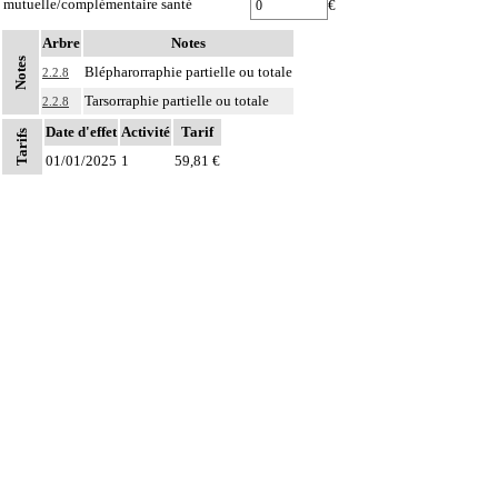
mutuelle/complémentaire santé
€
Arbre
Notes
Notes
Blépharorraphie partielle ou totale
2.2.8
Tarsorraphie partielle ou totale
2.2.8
Date d'effet
Activité
Tarif
Tarifs
01/01/2025
1
59,81 €