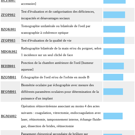
HCFA007
accessoire]
Test d'évaluation et de catégorisation des déficiences,
ZFQP002
incapacités et désavantages sociaux
Tomographie unilatérale ou bilatérale de l'oeil par
BZQK001
scanographie à cohérence optique
ZFQP003
Test d'évaluation de la qualité de vie
Radiographie bilatérale de la main et/ou du poignet, selon
MDQK002
1 incidence sur un seul cliché de face
Ponction de la chambre antérieure de l'oeil [humeur
BEHB001
aqueuse]
BZQM001
Échographie de l'oeil et/ou de l'orbite en mode B
Biométrie oculaire par échographie avec mesure des
BFQM001
différents paramètres oculaires pour détermination de la
puissance d'un implant
Opération rétinovitréenne associant au moins 4 des actes
suivants : coagulation, vitrectomie, endocoagulation avec
BGMA002
laser, rétinotomie, tamponnement interne, échange fluide-
gaz, dissection de brides, rétinectomie
Pansement chirurgical secondaire de brûlure sur