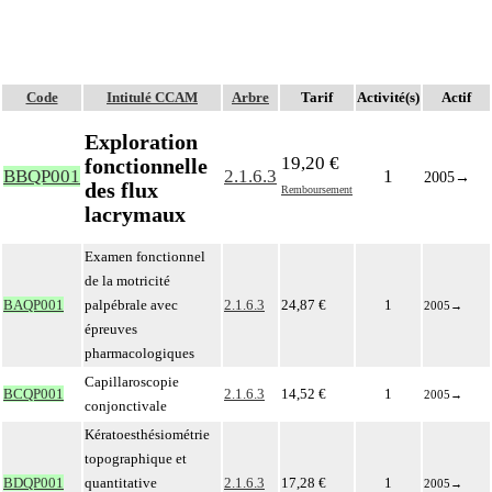
Code
Intitulé CCAM
Arbre
Tarif
Activité(s)
Actif
Exploration
19,20 €
fonctionnelle
BBQP001
2.1.6.3
1
2005
→
des flux
Remboursement
lacrymaux
Examen fonctionnel
de la motricité
BAQP001
palpébrale avec
2.1.6.3
24,87 €
1
2005
→
épreuves
pharmacologiques
Capillaroscopie
BCQP001
2.1.6.3
14,52 €
1
2005
→
conjonctivale
Kératoesthésiométrie
topographique et
BDQP001
quantitative
2.1.6.3
17,28 €
1
2005
→