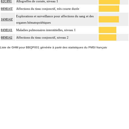
02C091
Allogreffes de cornée, niveau 1
08M14T
Affections du tissu conjonctif, très courte durée
Explorations et surveillance pour affections du sang et des
16M14Z
organes hématopoïétiques
04M141
Maladies pulmonaires interstitielles, niveau 1
08M142
Affections du tissu conjonctif, niveau 2
Liste de GHM pour BBQP001 générée à partir des statistiques du PMSI français