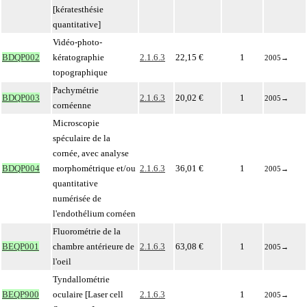
[kératesthésie
quantitative]
Vidéo-photo-
BDQP002
kératographie
2.1.6.3
22,15 €
1
2005
→
topographique
Pachymétrie
BDQP003
2.1.6.3
20,02 €
1
2005
→
cornéenne
Microscopie
spéculaire de la
cornée, avec analyse
BDQP004
morphométrique et/ou
2.1.6.3
36,01 €
1
2005
→
quantitative
numérisée de
l'endothélium cornéen
Fluorométrie de la
BEQP001
chambre antérieure de
2.1.6.3
63,08 €
1
2005
→
l'oeil
Tyndallométrie
BEQP900
oculaire [Laser cell
2.1.6.3
1
2005
→