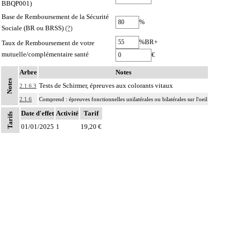
BBQP001)
Base de Remboursement de la Sécurité
%
Sociale (BR ou BRSS)
(?)
%BR+
Taux de Remboursement de votre
mutuelle/complémentaire santé
€
Arbre
Notes
Notes
Tests de Schirmer, épreuves aux colorants vitaux
2.1.6.3
2.1.6
Comprend : épreuves fonctionnelles unilatérales ou bilatérales sur l'oeil
Date d'effet
Activité
Tarif
Tarifs
01/01/2025
1
19,20 €