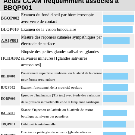
Actes CCAM fréquemment associés à
BBQP001
Examen du fond d'oeil par biomicroscopie
BGQP002
avec verre de contact
BLQP010
Examen de la vision binoculaire
Mesure des réponses cutanées sympathiques par
AJQP001
électrode de surface
Biopsie des petites glandes salivaires [glandes
HCHA002
salivaires mineures] [glandes salivaires
accessoires]
Prélèvement superficiel unilatéral ou bilatéral de la cornée
BDHP001
pour frottis et/ou culture
BJQP002
Examen fonctionnel de la motricité oculaire
Épreuve d'inclinaison [Tilt test] avec étude des variations
EQRP008
de la pression intraartérielle et de la fréquence cardiaque
Séance d'injection unilatérale ou bilatérale de toxine
BALB001
botulique au niveau des paupières
JRQP001
Débitmétrie mictionnelle
Exérèse de petite glande salivaire [glande salivaire