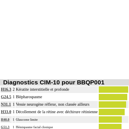
Diagnostics CIM-10 pour BBQP001
H16.3
2
Kératite interstitielle et profonde
G24.5
1
Blépharospasme
N31.1
1
Vessie neurogène réflexe, non classée ailleurs
H33.0
1
Décollement de la rétine avec déchirure rétinienne
H40.0
1
Glaucome limite
G51.3
1
Hémispasme facial clonique