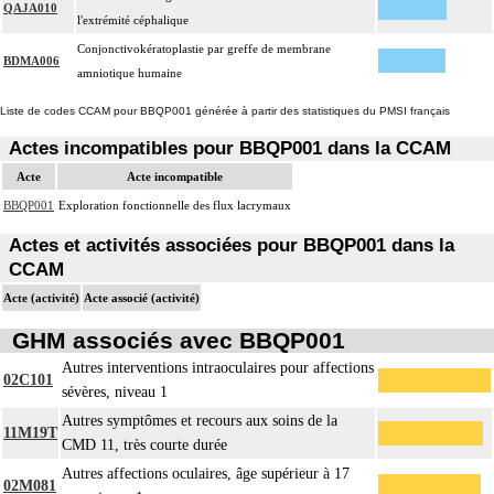
QAJA010
l'extrémité céphalique
Conjonctivokératoplastie par greffe de membrane
BDMA006
amniotique humaine
Liste de codes CCAM pour BBQP001 générée à partir des statistiques du PMSI français
Actes incompatibles pour BBQP001 dans la CCAM
Acte
Acte incompatible
BBQP001
Exploration fonctionnelle des flux lacrymaux
Actes et activités associées pour BBQP001 dans la
CCAM
Acte (activité)
Acte associé (activité)
GHM associés avec BBQP001
Autres interventions intraoculaires pour affections
02C101
sévères, niveau 1
Autres symptômes et recours aux soins de la
11M19T
CMD 11, très courte durée
Autres affections oculaires, âge supérieur à 17
02M081