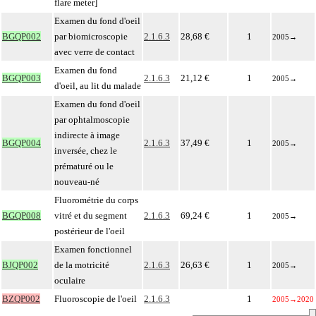
flare meter]
Examen du fond d'oeil
BGQP002
par biomicroscopie
2.1.6.3
28,68 €
1
2005
→
avec verre de contact
Examen du fond
BGQP003
2.1.6.3
21,12 €
1
2005
→
d'oeil, au lit du malade
Examen du fond d'oeil
par ophtalmoscopie
indirecte à image
BGQP004
2.1.6.3
37,49 €
1
2005
→
inversée, chez le
prématuré ou le
nouveau-né
Fluorométrie du corps
BGQP008
vitré et du segment
2.1.6.3
69,24 €
1
2005
→
postérieur de l'oeil
Examen fonctionnel
BJQP002
de la motricité
2.1.6.3
26,63 €
1
2005
→
oculaire
BZQP002
Fluoroscopie de l'oeil
2.1.6.3
1
2005
→
2020