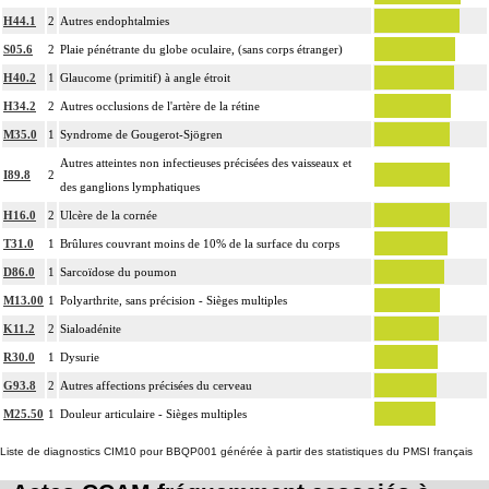
H44.1
2
Autres endophtalmies
S05.6
2
Plaie pénétrante du globe oculaire, (sans corps étranger)
H40.2
1
Glaucome (primitif) à angle étroit
H34.2
2
Autres occlusions de l'artère de la rétine
M35.0
1
Syndrome de Gougerot-Sjögren
Autres atteintes non infectieuses précisées des vaisseaux et
I89.8
2
des ganglions lymphatiques
H16.0
2
Ulcère de la cornée
T31.0
1
Brûlures couvrant moins de 10% de la surface du corps
D86.0
1
Sarcoïdose du poumon
M13.00
1
Polyarthrite, sans précision - Sièges multiples
K11.2
2
Sialoadénite
R30.0
1
Dysurie
G93.8
2
Autres affections précisées du cerveau
M25.50
1
Douleur articulaire - Sièges multiples
Liste de diagnostics CIM10 pour BBQP001 générée à partir des statistiques du PMSI français