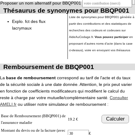
Proposer un nom alternatif pour BBQP001
Thésaurus de synonymes pour BBQP001
Liste de synonymes pour BBQP001 générée à
Explo. fct des flux
partir des contributions et des statistiques de
lacrymaux
recherches des codeurs et codeuses sur
AideAuCodage.fr.
Vous pouvez participer
en
proposant d'autres noms d'acte (dans la case
ci-dessus), voire en envoyant vos thésaurus
Remboursement de BBQP001
La
base de remboursement
correspond au tarif de l'acte et du taux
de la sécurité sociale à une date donnée. Attention, le prix peut varier
en fonction de coefficients modificateurs qui modifient le calcul du
reste à charge par votre mutuelle/complémentaire santé.
Consulter
AMELI.fr
ou utiliser notre simulateur de remboursement :
Base de Remboursement (BBQP001) de
Calculer
19.2 €
l'assurance maladie
Montant du devis ou de la facture (avec
€