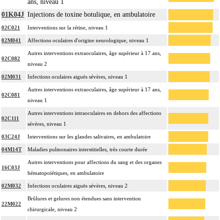
ans, niveau 1
01K04J
Injections de toxine botulique, en ambulatoire
02C021
Interventions sur la rétine, niveau 1
02M041
Affections oculaires d'origine neurologique, niveau 1
Autres interventions extraoculaires, âge supérieur à 17 ans,
02C082
niveau 2
02M031
Infections oculaires aiguës sévères, niveau 1
Autres interventions extraoculaires, âge supérieur à 17 ans,
02C081
niveau 1
Autres interventions intraoculaires en dehors des affections
02C111
sévères, niveau 1
03C24J
Interventions sur les glandes salivaires, en ambulatoire
04M14T
Maladies pulmonaires interstitielles, très courte durée
Autres interventions pour affections du sang et des organes
16C03J
hématopoïétiques, en ambulatoire
02M032
Infections oculaires aiguës sévères, niveau 2
Brûlures et gelures non étendues sans intervention
22M022
chirurgicale, niveau 2