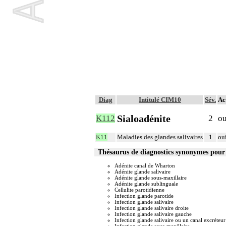
Diag
Intitulé CIM10
Sév.
Ac
Sialoadénite
K112
2
ou
K11
Maladies des glandes salivaires
1
ou
Thésaurus de diagnostics synonymes pou
Adénite canal de Wharton
Adénite glande salivaire
Adénite glande sous-maxillaire
Adénite glande sublinguale
Cellulite parotidienne
Infection glande parotide
Infection glande salivaire
Infection glande salivaire droite
Infection glande salivaire gauche
Infection glande salivaire ou un canal excréteur