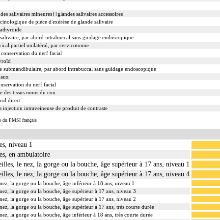
ndes salivaires mineures] [glandes salivaires accessoires]
nologique de pièce d'exérèse de glande salivaire
rathyroïde
 salivaire, par abord intrabuccal sans guidage endoscopique
al partiel unilatéral, par cervicotomie
t conservation du nerf facial
yroïd
nde submandibulaire, par abord intrabuccal sans guidage endoscopique
maux
onservation du nerf facial
e des tissus mous du cou
ord direct
 injection intraveineuse de produit de contraste
s du PMSI français
res, niveau 1
res, en ambulatoire
eilles, le nez, la gorge ou la bouche, âge supérieur à 17 ans, niveau 1
eilles, le nez, la gorge ou la bouche, âge supérieur à 17 ans, niveau 4
e nez, la gorge ou la bouche, âge inférieur à 18 ans, niveau 1
e nez, la gorge ou la bouche, âge supérieur à 17 ans, niveau 3
e nez, la gorge ou la bouche, âge supérieur à 17 ans, niveau 2
e nez, la gorge ou la bouche, âge supérieur à 17 ans, très courte durée
e nez, la gorge ou la bouche, âge inférieur à 18 ans, très courte durée