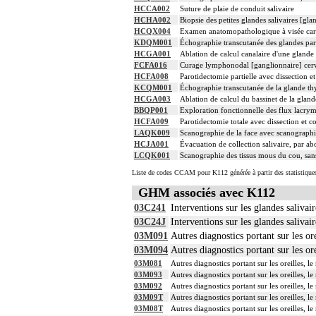
HCCA002
Suture de plaie de conduit salivaire
HCHA002
Biopsie des petites glandes salivaires [gla
HCQX004
Examen anatomopathologique à visée carci
KDQM001
Échographie transcutanée des glandes pa
HCGA001
Ablation de calcul canalaire d'une glande
FCFA016
Curage lymphonodal [ganglionnaire] cervic
HCFA008
Parotidectomie partielle avec dissection e
KCQM001
Échographie transcutanée de la glande th
HCGA003
Ablation de calcul du bassinet de la gla
BBQP001
Exploration fonctionnelle des flux lacry
HCFA009
Parotidectomie totale avec dissection et c
LAQK009
Scanographie de la face avec scanographi
HCJA001
Évacuation de collection salivaire, par ab
LCQK001
Scanographie des tissus mous du cou, sans
Liste de codes CCAM pour K112 générée à partir des statistique
GHM associés avec K112
03C241
Interventions sur les glandes salivai
03C24J
Interventions sur les glandes salivai
03M091
Autres diagnostics portant sur les or
03M094
Autres diagnostics portant sur les or
03M081
Autres diagnostics portant sur les oreilles, l
03M093
Autres diagnostics portant sur les oreilles, l
03M092
Autres diagnostics portant sur les oreilles, l
03M09T
Autres diagnostics portant sur les oreilles, l
03M08T
Autres diagnostics portant sur les oreilles, l