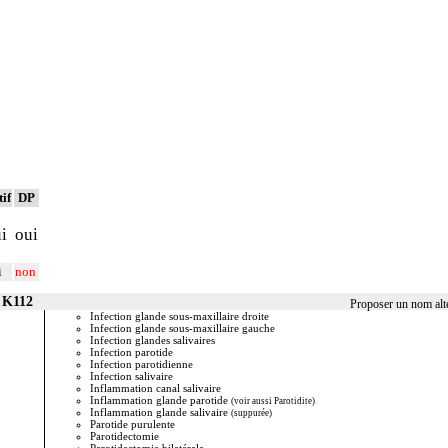
tif
DP
i
oui
i
non
r K112
Proposer un nom alt
Infection glande sous-maxillaire droite
Parotidec
Infection glande sous-maxillaire gauche
Parotidite
Infection glandes salivaires
Parotidite
Infection parotide
Parotidite
Infection parotidienne
Parotidite
Infection salivaire
Parotidite
Inflammation canal salivaire
Parotidite
Inflammation glande parotide
Parotidite
(voir aussi Parotidite)
Inflammation glande salivaire
Parotidite
(suppurée)
Parotide purulente
Parotidite 
Parotidectomie
Parotidite 