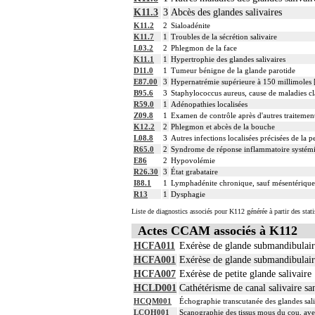
K11.3
3
Abcès des glandes salivaires
K11.2
2
Sialoadénite
K11.7
1
Troubles de la sécrétion salivaire
L03.2
2
Phlegmon de la face
K11.1
1
Hypertrophie des glandes salivaires
D11.0
1
Tumeur bénigne de la glande parotide
E87.00
3
Hypernatrémie supérieure à 150 millimoles 
B95.6
3
Staphylococcus aureus, cause de maladies cla
R59.0
1
Adénopathies localisées
Z09.8
1
Examen de contrôle après d'autres traitement
K12.2
2
Phlegmon et abcès de la bouche
L08.8
3
Autres infections localisées précisées de la p
R65.0
2
Syndrome de réponse inflammatoire systémiqu
E86
2
Hypovolémie
R26.30
3
État grabataire
I88.1
1
Lymphadénite chronique, sauf mésentérique
R13
1
Dysphagie
Liste de diagnostics associés pour K112 générée à partir des stat
Actes CCAM associés à K112
HCFA011
Exérèse de glande submandibulair
HCFA001
Exérèse de glande submandibulair
HCFA007
Exérèse de petite glande salivaire 
HCLD001
Cathétérisme de canal salivaire sa
HCQM001
Échographie transcutanée des glandes sali
LCQH001
Scanographie des tissus mous du cou, avec