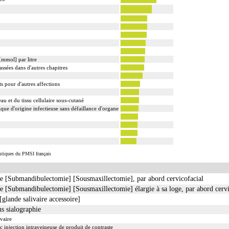
[mmol] par litre
ssées dans d'autres chapitres
s pour d'autres affections
eau et du tissu cellulaire sous-cutané
e d'origine infectieuse sans défaillance d'organe
istiques du PMSI français
e [Submandibulectomie] [Sousmaxillectomie], par abord cervicofacial
e [Submandibulectomie] [Sousmaxillectomie] élargie à sa loge, par abord cervi
[glande salivaire accessoire]
ns sialographie
vaire
 injection intraveineuse de produit de contraste