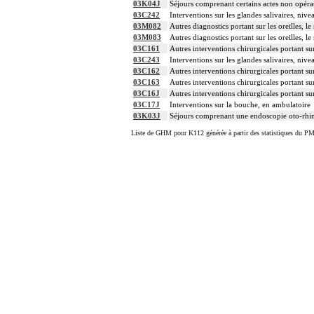
03K04J
Séjours comprenant certains actes non opéra
03C242
Interventions sur les glandes salivaires, nive
03M082
Autres diagnostics portant sur les oreilles, l
03M083
Autres diagnostics portant sur les oreilles, l
03C161
Autres interventions chirurgicales portant sur
03C243
Interventions sur les glandes salivaires, nive
03C162
Autres interventions chirurgicales portant sur
03C163
Autres interventions chirurgicales portant sur
03C16J
Autres interventions chirurgicales portant sur
03C17J
Interventions sur la bouche, en ambulatoire
03K03J
Séjours comprenant une endoscopie oto-rhi
Liste de GHM pour K112 générée à partir des statistiques du PM