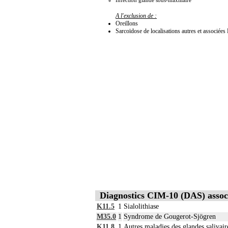
Infection glande sous-maxillaire
A l'exclusion de :
Oreillons
Sarcoïdose de localisations autres et associée
Diagnostics CIM-10 (DAS) assoc
K11.5
1
Sialolithiase
M35.0
1
Syndrome de Gougerot-Sjögren
K11.8
1
Autres maladies des glandes salivair