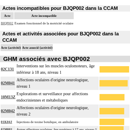
Actes incompatibles pour BJQP002 dans la CCAM
Acte
Acte incompatible
BJQP002
Examen fonctionnel de la motricité oculaire
Actes et activités associées pour BJQP002 dans la
CCAM
Acte (activité)
Acte associé (activité)
GHM associés avec BJQP002
Interventions sur les muscles oculomoteurs, âge
02C131
inférieur à 18 ans, niveau 1
Affections oculaires d'origine neurologique,
02M041
niveau 1
Explorations et surveillance pour affections
10M13Z
endocriniennes et métaboliques
Affections oculaires d'origine neurologique,
02M042
niveau 2
01K04J
Injections de toxine botulique, en ambulatoire
02M081
Autres affections oculaires, âge supérieur à 17 ans, niveau 1