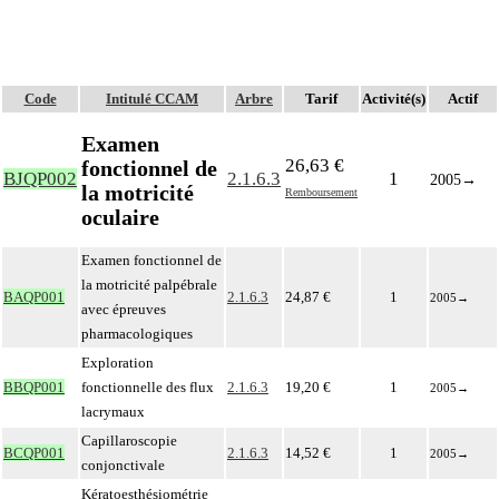
Code
Intitulé CCAM
Arbre
Tarif
Activité(s)
Actif
Examen
26,63 €
fonctionnel de
BJQP002
2.1.6.3
1
2005
→
la motricité
Remboursement
oculaire
Examen fonctionnel de
la motricité palpébrale
BAQP001
2.1.6.3
24,87 €
1
2005
→
avec épreuves
pharmacologiques
Exploration
BBQP001
fonctionnelle des flux
2.1.6.3
19,20 €
1
2005
→
lacrymaux
Capillaroscopie
BCQP001
2.1.6.3
14,52 €
1
2005
→
conjonctivale
Kératoesthésiométrie