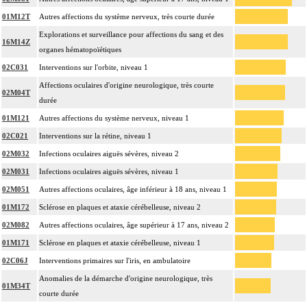
01M12T
Autres affections du système nerveux, très courte durée
Explorations et surveillance pour affections du sang et des
16M14Z
organes hématopoïétiques
02C031
Interventions sur l'orbite, niveau 1
Affections oculaires d'origine neurologique, très courte
02M04T
durée
01M121
Autres affections du système nerveux, niveau 1
02C021
Interventions sur la rétine, niveau 1
02M032
Infections oculaires aiguës sévères, niveau 2
02M031
Infections oculaires aiguës sévères, niveau 1
02M051
Autres affections oculaires, âge inférieur à 18 ans, niveau 1
01M172
Sclérose en plaques et ataxie cérébelleuse, niveau 2
02M082
Autres affections oculaires, âge supérieur à 17 ans, niveau 2
01M171
Sclérose en plaques et ataxie cérébelleuse, niveau 1
02C06J
Interventions primaires sur l'iris, en ambulatoire
Anomalies de la démarche d'origine neurologique, très
01M34T
courte durée