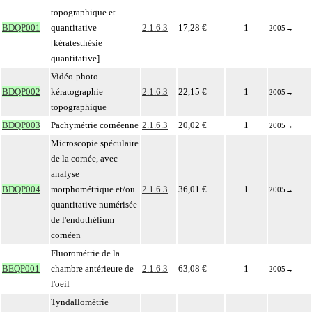
topographique et
BDQP001
quantitative
2.1.6.3
17,28 €
1
2005
→
[kératesthésie
quantitative]
Vidéo-photo-
BDQP002
kératographie
2.1.6.3
22,15 €
1
2005
→
topographique
BDQP003
Pachymétrie cornéenne
2.1.6.3
20,02 €
1
2005
→
Microscopie spéculaire
de la cornée, avec
analyse
BDQP004
morphométrique et/ou
2.1.6.3
36,01 €
1
2005
→
quantitative numérisée
de l'endothélium
cornéen
Fluorométrie de la
BEQP001
chambre antérieure de
2.1.6.3
63,08 €
1
2005
→
l'oeil
Tyndallométrie