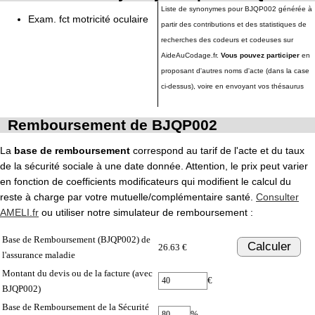
Liste de synonymes pour BJQP002 générée à
Exam. fct motricité oculaire
partir des contributions et des statistiques de
recherches des codeurs et codeuses sur
AideAuCodage.fr.
Vous pouvez participer
en
proposant d'autres noms d'acte (dans la case
ci-dessus), voire en envoyant vos thésaurus
Remboursement de BJQP002
La
base de remboursement
correspond au tarif de l'acte et du taux
de la sécurité sociale à une date donnée. Attention, le prix peut varier
en fonction de coefficients modificateurs qui modifient le calcul du
reste à charge par votre mutuelle/complémentaire santé.
Consulter
AMELI.fr
ou utiliser notre simulateur de remboursement :
Base de Remboursement (BJQP002) de
Calculer
26.63 €
l'assurance maladie
Montant du devis ou de la facture (avec
€
BJQP002)
Base de Remboursement de la Sécurité
%