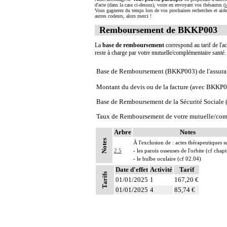
d'acte (dans la case ci-dessus), voire en envoyant vos thésaurus (
i
Vous gagnerez du temps lors de vos prochaines recherches et aide
autres codeurs, alors merci !
Remboursement de BKKP003
La
base de remboursement
correspond au tarif de l'ac
reste à charge par votre mutuelle/complémentaire santé
Base de Remboursement (BKKP003) de l'assura
Montant du devis ou de la facture (avec BKKP
Base de Remboursement de la Sécurité Social
Taux de Remboursement de votre mutuelle/com
Arbre
Notes
Notes
À l'exclusion de : actes thérapeutiques su
2.5
- les parois osseuses de l'orbite (cf chapi
- le bulbe oculaire (cf 02.04)
Date d'effet
Activité
Tarif
Tarifs
01/01/2025
1
167,20 €
01/01/2025
4
85,74 €