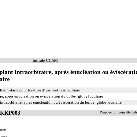
Intitulé CCAM
ant intraorbitaire, après énucléation ou éviscérati
aire
raorbitaire pour fixation d'une prothèse oculaire
re, après énucléation ou éviscération du bulbe [globe] oculaire
intraorbitaire, après énucléation ou éviscération du bulbe [globe] oculaire
 BKKP003
Proposer un nom alterna
tions
s noms