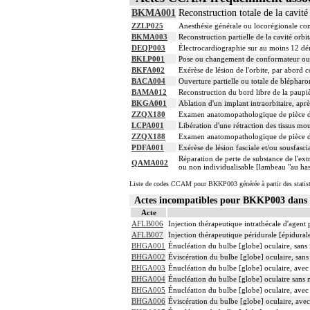
BKMA001
Reconstruction totale de la cavité
ZZLP025
Anesthésie générale ou locorégionale co
BKMA003
Reconstruction partielle de la cavité orbi
DEQP003
Électrocardiographie sur au moins 12 dér
BKLP001
Pose ou changement de conformateur ou 
BKFA002
Exérèse de lésion de l'orbite, par abord 
BACA004
Ouverture partielle ou totale de blépharo
BAMA012
Reconstruction du bord libre de la paupi
BKGA001
Ablation d'un implant intraorbitaire, apr
ZZQX180
Examen anatomopathologique de pièce d'
LCPA001
Libération d'une rétraction des tissus mou
ZZQX188
Examen anatomopathologique de pièce d'
PDFA001
Exérèse de lésion fasciale et/ou sousfasci
Réparation de perte de substance de l'ex
QAMA002
ou non individualisable [lambeau "au ha
Liste de codes CCAM pour BKKP003 générée à partir des statis
Actes incompatibles pour BKKP003 dan
Acte
AFLB006
Injection thérapeutique intrathécale d'agen
AFLB007
Injection thérapeutique péridurale [épidura
BHGA001
Énucléation du bulbe [globe] oculaire, sans 
BHGA002
Éviscération du bulbe [globe] oculaire, sans
BHGA003
Énucléation du bulbe [globe] oculaire, avec 
BHGA004
Énucléation du bulbe [globe] oculaire sans 
BHGA005
Énucléation du bulbe [globe] oculaire, avec
BHGA006
Éviscération du bulbe [globe] oculaire, avec