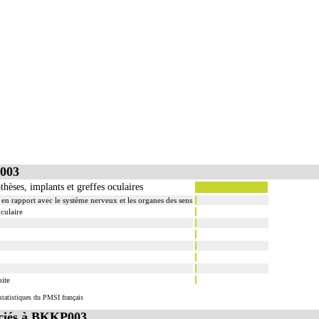
003
hèses, implants et greffes oculaires
s en rapport avec le système nerveux et les organes des sens
oculaire
bite
tatistiques du PMSI français
ciés à BKKP003