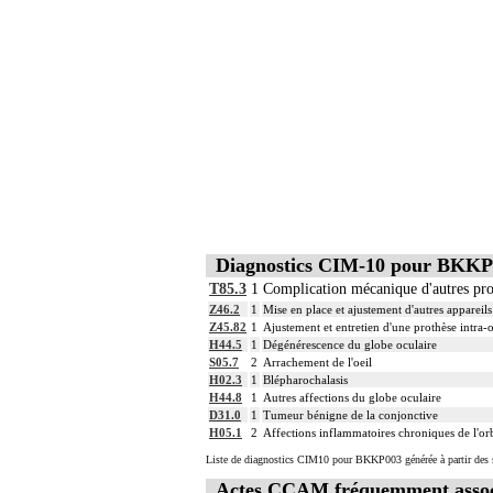
Diagnostics CIM-10 pour BKKP
T85.3
1
Complication mécanique d'autres prot
Z46.2
1
Mise en place et ajustement d'autres appareil
Z45.82
1
Ajustement et entretien d'une prothèse intra-
H44.5
1
Dégénérescence du globe oculaire
S05.7
2
Arrachement de l'oeil
H02.3
1
Blépharochalasis
H44.8
1
Autres affections du globe oculaire
D31.0
1
Tumeur bénigne de la conjonctive
H05.1
2
Affections inflammatoires chroniques de l'or
Liste de diagnostics CIM10 pour BKKP003 générée à partir des s
Actes CCAM fréquemment asso