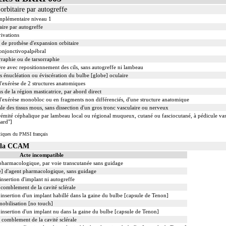
 orbitaire par autogreffe
mplémentaire niveau 1
taire par autogreffe
ivations
de prothèse d'expansion orbitaire
conjonctivopalpébral
rraphie ou de tarsorraphie
ère avec repositionnement des cils, sans autogreffe ni lambeau
ès énucléation ou éviscération du bulbe [globe] oculaire
exérèse de 2 structures anatomiques
s de la région masticatrice, par abord direct
exérèse monobloc ou en fragments non différenciés, d'une structure anatomique
ale des tissus mous, sans dissection d'un gros tronc vasculaire ou nerveux
trémité céphalique par lambeau local ou régional muqueux, cutané ou fasciocutané, à pédicule v
sard"]
tiques du PMSI français
s la CCAM
Acte incompatible
t pharmacologique, par voie transcutanée sans guidage
le] d'agent pharmacologique, sans guidage
insertion d'implant ni autogreffe
 comblement de la cavité sclérale
insertion d'un implant habillé dans la gaine du bulbe [capsule de Tenon]
mobilisation [no touch]
 insertion d'un implant nu dans la gaine du bulbe [capsule de Tenon]
 comblement de la cavité sclérale