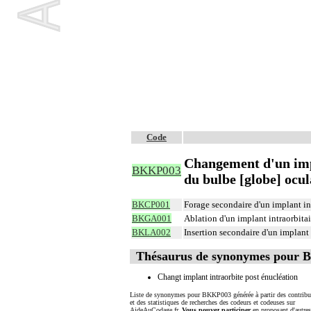
Code
Changement d'un impl
BKKP003
du bulbe [globe] ocul
BKCP001
Forage secondaire d'un implant int
BKGA001
Ablation d'un implant intraorbitai
BKLA002
Insertion secondaire d'un implant 
Thésaurus de synonymes pour
Changt implant intraorbite post énucléation
Liste de synonymes pour BKKP003 générée à partir des contribu
et des statistiques de recherches des codeurs et codeuses sur
AideAuCodage.fr.
Vous pouvez participer
en proposant d'autre