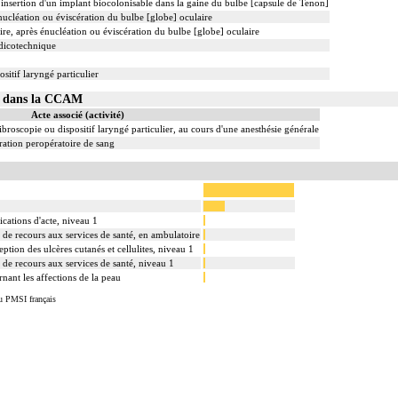
 insertion d'un implant biocolonisable dans la gaine du bulbe [capsule de Tenon]
énucléation ou éviscération du bulbe [globe] oculaire
aire, après énucléation ou éviscération du bulbe [globe] oculaire
édicotechnique
sitif laryngé particulier
03 dans la CCAM
Acte associé (activité)
ibroscopie ou dispositif laryngé particulier, au cours d'une anesthésie générale
ation peropératoire de sang
cations d'acte, niveau 1
s de recours aux services de santé, en ambulatoire
eption des ulcères cutanés et cellulites, niveau 1
s de recours aux services de santé, niveau 1
nant les affections de la peau
u PMSI français