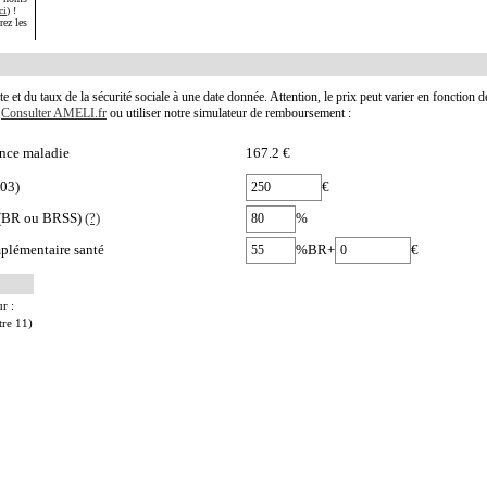
ci
) !
rez les
te et du taux de la sécurité sociale à une date donnée. Attention, le prix peut varier en fonction 
.
Consulter AMELI.fr
ou utiliser notre simulateur de remboursement :
nce maladie
167.2 €
003)
€
e (BR ou BRSS)
(?)
%
plémentaire santé
%BR+
€
r :
tre 11)