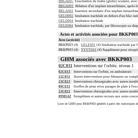
BHGA007
Énucléation du bulbe [globe] oculaire, avec
BKGA001
Ablation d'un implant intraorbitaire, après 
BKLA002
Insertion secondaire d'un implant intraorbit
GELD002
Intubation trachéale en dehors d'un bloc m
GELD004
Intubation trachéale
GELE004
Intubation trachéale, par fibroscopie ou dispo
Actes et activités associées pour BKKP0
Acte (activité)
BKKP003 (4)
GELE001
(4) Intubation trachéale par f
BKKP003 (4)
YYYY041
(4) Supplément pour récupér
GHM associés avec BKKP003
02C031
Interventions sur l'orbite, niveau 1
02C03J
Interventions sur l'orbite, en ambulatoire
21C051
Autres interventions pour blessures ou compli
23C02J
Interventions chirurgicales avec autres motif
09C031
Greffes de peau et/ou parages de plaie à l'exc
23C021
Interventions chirurgicales avec autres motif
09M14Z
Symptômes et autres recours aux soins concer
Liste de GHM pour BKKP003 générée à partir des statistiques d