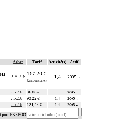
Arbre
Tarif
Activité(s)
Actif
on
167,20 €
2.5.2.6
1,4
2005
→
Remboursement
2.5.2.6
36,06 €
1
2005
→
2.5.2.6
93,22 €
1,4
2005
→
2.5.2.6
124,48 €
1,4
2005
→
tif pour BKKP003