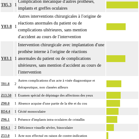
Complication mécanique d'autres prothèses,
T85.3
1
implants et greffes oculaires
Autres interventions chirurgicales à l'origine de
réactions anormales du patient ou de
Y83.8
1
complications ultérieures, sans mention
d'accident au cours de l'intervention
Intervention chirurgicale avec implantation d'une
prothèse interne à l'origine de réactions
Y83.1
1
anormales du patient ou de complications
ultérieures, sans mention d'accident au cours de
l'intervention
Autres complications d'un acte à visée diagnostique et
T81.8
2
thérapeutique, non classées ailleurs
Z13.50
1
Examen spécial de dépistage des affections des yeux
Z90.0
1
Absence acquise d'une partie de la tête et du cou
H54.4
1
Cécité monoculaire
Z96.1
1
Présence d'implants intra-oculaires de cristallin
H54.1
2
Déficience visuelle sévère, binoculaire
Z53.0
1
Acte non effectué en raison de contre-indication