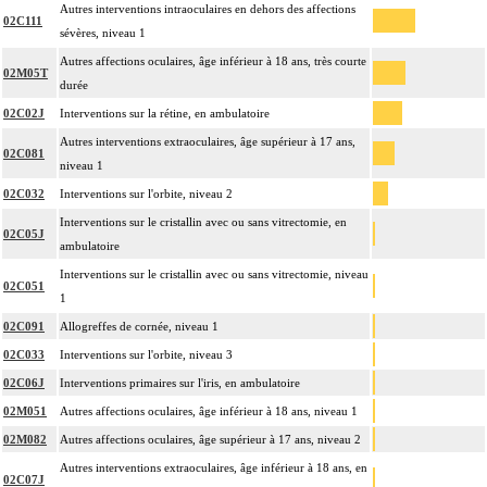
Autres interventions intraoculaires en dehors des affections
02C111
sévères, niveau 1
Autres affections oculaires, âge inférieur à 18 ans, très courte
02M05T
durée
02C02J
Interventions sur la rétine, en ambulatoire
Autres interventions extraoculaires, âge supérieur à 17 ans,
02C081
niveau 1
02C032
Interventions sur l'orbite, niveau 2
Interventions sur le cristallin avec ou sans vitrectomie, en
02C05J
ambulatoire
Interventions sur le cristallin avec ou sans vitrectomie, niveau
02C051
1
02C091
Allogreffes de cornée, niveau 1
02C033
Interventions sur l'orbite, niveau 3
02C06J
Interventions primaires sur l'iris, en ambulatoire
02M051
Autres affections oculaires, âge inférieur à 18 ans, niveau 1
02M082
Autres affections oculaires, âge supérieur à 17 ans, niveau 2
Autres interventions extraoculaires, âge inférieur à 18 ans, en
02C07J