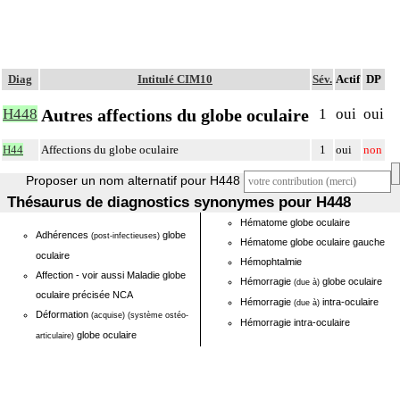
Diag
Intitulé CIM10
Sév.
Actif
DP
Autres affections du globe oculaire
H448
1
oui
oui
H44
Affections du globe oculaire
1
oui
non
Proposer un nom alternatif pour H448
Thésaurus de diagnostics synonymes pour H448
Hématome globe oculaire
Adhérences
globe
(post-infectieuses)
Hématome globe oculaire gauche
oculaire
Hémophtalmie
Affection - voir aussi Maladie globe
Hémorragie
globe oculaire
(due à)
oculaire précisée NCA
Hémorragie
intra-oculaire
(due à)
Déformation
(acquise)
(système ostéo-
Hémorragie intra-oculaire
globe oculaire
articulaire)