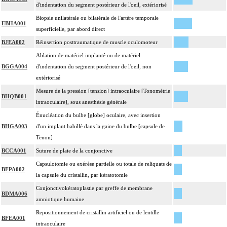
d'indentation du segment postérieur de l'oeil, extériorisé
Biopsie unilatérale ou bilatérale de l'artère temporale
EBHA001
superficielle, par abord direct
BJEA002
Réinsertion posttraumatique de muscle oculomoteur
Ablation de matériel implanté ou de matériel
BGGA004
d'indentation du segment postérieur de l'oeil, non
extériorisé
Mesure de la pression [tension] intraoculaire [Tonométrie
BHQB001
intraoculaire], sous anesthésie générale
Énucléation du bulbe [globe] oculaire, avec insertion
BHGA003
d'un implant habillé dans la gaine du bulbe [capsule de
Tenon]
BCCA001
Suture de plaie de la conjonctive
Capsulotomie ou exérèse partielle ou totale de reliquats de
BFPA002
la capsule du cristallin, par kératotomie
Conjonctivokératoplastie par greffe de membrane
BDMA006
amniotique humaine
Repositionnement de cristallin artificiel ou de lentille
BFEA001
intraoculaire