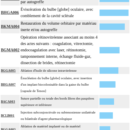
par autogreffe
Éviscération du bulbe [globe] oculaire, avec
BHGA006
comblement de la cavité sclérale
Restauration du volume orbitaire par matériau
BKMA004
inerte et/ou autogreffe
Opération rétinovitréenne associant au moins 4
des actes suivants : coagulation, vitrectomie,
BGMA002
endocoagulation avec laser, rétinotomie,
tamponnement interne, échange fluide-gaz,
dissection de brides, rétinectomie
BGGA005
Ablation d'huile de silicone intravitréenne
Énucléation du bulbe [globe] oculaire, avec insertion
BHGA007
d'un implant biocolonisable dans la gaine du bulbe
[capsule de Tenon]
Suture partielle ou totale des bords libres des paupières
BACA003
supérieure et inférieure
Injection subconjonctivale ou subtenonienne unilatérale
BCLB001
ou bilatérale d'agent pharmacologique
Ablation de matériel implanté ou de matériel
BGGA003