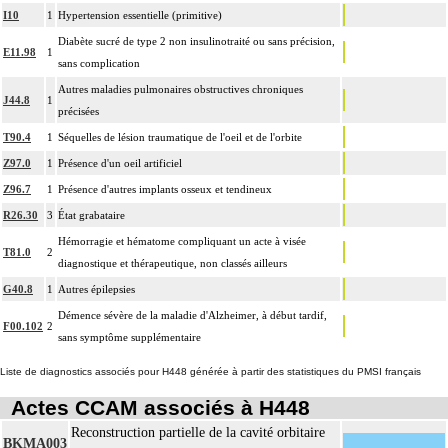
I10
1
Hypertension essentielle (primitive)
Diabète sucré de type 2 non insulinotraité ou sans précision,
E11.98
1
sans complication
Autres maladies pulmonaires obstructives chroniques
J44.8
1
précisées
T90.4
1
Séquelles de lésion traumatique de l'oeil et de l'orbite
Z97.0
1
Présence d'un oeil artificiel
Z96.7
1
Présence d'autres implants osseux et tendineux
R26.30
3
État grabataire
Hémorragie et hématome compliquant un acte à visée
T81.0
2
diagnostique et thérapeutique, non classés ailleurs
G40.8
1
Autres épilepsies
Démence sévère de la maladie d'Alzheimer, à début tardif,
F00.102
2
sans symptôme supplémentaire
Liste de diagnostics associés pour H448 générée à partir des statistiques du PMSI français
Actes CCAM associés à H448
Reconstruction partielle de la cavité orbitaire
BKMA003