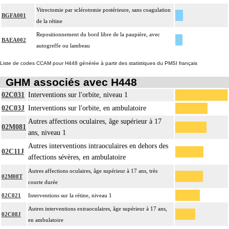
Vitrectomie par sclérotomie postérieure, sans coagulation
BGFA001
de la rétine
Repositionnement du bord libre de la paupière, avec
BAEA002
autogreffe ou lambeau
Liste de codes CCAM pour H448 générée à partir des statistiques du PMSI français
GHM associés avec H448
02C031
Interventions sur l'orbite, niveau 1
02C03J
Interventions sur l'orbite, en ambulatoire
Autres affections oculaires, âge supérieur à 17
02M081
ans, niveau 1
Autres interventions intraoculaires en dehors des
02C11J
affections sévères, en ambulatoire
Autres affections oculaires, âge supérieur à 17 ans, très
02M08T
courte durée
02C021
Interventions sur la rétine, niveau 1
Autres interventions extraoculaires, âge supérieur à 17 ans,
02C08J
en ambulatoire