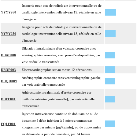
Imagerie pour acte de radiologie interventionnelle ou de
YYYY260
cardiologie interventionnelle niveau 19, réalisée en salle
d'imagerie
Imagerie pour acte de radiologie interventionnelle ou de
YYYY250
cardiologie interventionnelle niveau 18, réalisée en salle
d'imagerie
Dilatation intraluminale d'un vaisseau coronaire avec
DDAF008
artériographie coronaire, avec pose d'endoprothèse, par
voie artérielle transcutanée
DEQP003
Électrocardiographie sur au moins 12 dérivations
Artériographie coronaire sans ventriculographie gauche,
DDQH009
par voie artérielle transcutanée
Athérectomie intraluminale d'artère coronaire par
DDFF001
méthode rotatoire [rotationnelle], par voie artérielle
transcutanée
Injection intraveineuse continue de dobutamine ou de
dopamine à débit inférieur à 8 microgrammes par
EQLF001
kilogramme par minute [µg/kg/min], ou de dopexamine
en dehors de la période néonatale, par 24 heures