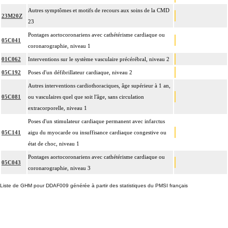
Autres symptômes et motifs de recours aux soins de la CMD
23M20Z
23
Pontages aortocoronariens avec cathétérisme cardiaque ou
05C041
coronarographie, niveau 1
01C062
Interventions sur le système vasculaire précérébral, niveau 2
05C192
Poses d'un défibrillateur cardiaque, niveau 2
Autres interventions cardiothoraciques, âge supérieur à 1 an,
05C081
ou vasculaires quel que soit l'âge, sans circulation
extracorporelle, niveau 1
Poses d'un stimulateur cardiaque permanent avec infarctus
05C141
aigu du myocarde ou insuffisance cardiaque congestive ou
état de choc, niveau 1
Pontages aortocoronariens avec cathétérisme cardiaque ou
05C043
coronarographie, niveau 3
Liste de GHM pour DDAF009 générée à partir des statistiques du PMSI français