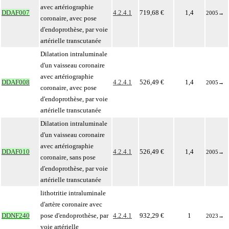
avec artériographie
DDAF007
4.2.4.1
719,68 €
1,4
2005
→
coronaire, avec pose
d'endoprothèse, par voie
artérielle transcutanée
Dilatation intraluminale
d'un vaisseau coronaire
avec artériographie
DDAF008
4.2.4.1
526,49 €
1,4
2005
→
coronaire, avec pose
d'endoprothèse, par voie
artérielle transcutanée
Dilatation intraluminale
d'un vaisseau coronaire
avec artériographie
DDAF010
4.2.4.1
526,49 €
1,4
2005
→
coronaire, sans pose
d'endoprothèse, par voie
artérielle transcutanée
lithotritie intraluminale
d'artère coronaire avec
DDNF240
pose d'endoprothèse, par
4.2.4.1
932,29 €
1
2023
→
voie artérielle