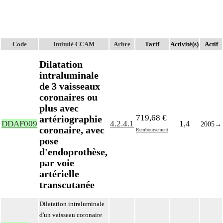
Code
Intitulé CCAM
Arbre
Tarif
Activité(s)
Actif
Dilatation
intraluminale
de 3 vaisseaux
coronaires ou
plus avec
719,68 €
artériographie
DDAF009
4.2.4.1
1,4
2005
→
coronaire, avec
Remboursement
pose
d'endoprothèse,
par voie
artérielle
transcutanée
Dilatation intraluminale
d'un vaisseau coronaire