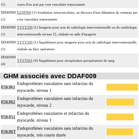
(1)
cours d'un acte par voie vasculaire transcutanée
DDAF009
EZNF900
(1) Irradiation intravasculaire, au décours d'une dilatation de vaisseau par
(1)
voie vasculaire transcutanée
DDAF009
YYYY290
(1) Imagerie pour acte de radiologie interventionnelle ou de cardiologie
(1)
interventionnelle niveau 22, réalisée en salle d'imagerie
DDAF009
YYYY300
(1) Supplément pour imagerie pour acte de radiologie interventionnelle,
(1)
réalisée au bloc opératoire
DDAF009
YYYY041
(4) Supplément pour récupération peropératoire de sang
(4)
GHM associés avec DDAF009
Endoprothèses vasculaires sans infarctus du
05K061
myocarde, niveau 1
Endoprothèses vasculaires sans infarctus du
05K062
myocarde, niveau 2
Endoprothèses vasculaires et infarctus du
05K051
myocarde, niveau 1
Endoprothèses vasculaires sans infarctus du
05K06T
myocarde, très courte durée