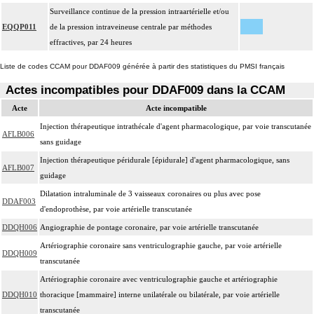
Surveillance continue de la pression intraartérielle et/ou
EQQP011
de la pression intraveineuse centrale par méthodes
effractives, par 24 heures
Liste de codes CCAM pour DDAF009 générée à partir des statistiques du PMSI français
Actes incompatibles pour DDAF009 dans la CCAM
Acte
Acte incompatible
Injection thérapeutique intrathécale d'agent pharmacologique, par voie transcutanée
AFLB006
sans guidage
Injection thérapeutique péridurale [épidurale] d'agent pharmacologique, sans
AFLB007
guidage
Dilatation intraluminale de 3 vaisseaux coronaires ou plus avec pose
DDAF003
d'endoprothèse, par voie artérielle transcutanée
DDQH006
Angiographie de pontage coronaire, par voie artérielle transcutanée
Artériographie coronaire sans ventriculographie gauche, par voie artérielle
DDQH009
transcutanée
Artériographie coronaire avec ventriculographie gauche et artériographie
DDQH010
thoracique [mammaire] interne unilatérale ou bilatérale, par voie artérielle
transcutanée