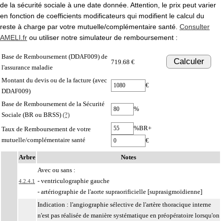
de la sécurité sociale à une date donnée. Attention, le prix peut varier
en fonction de coefficients modificateurs qui modifient le calcul du
reste à charge par votre mutuelle/complémentaire santé.
Consulter
AMELI.fr
ou utiliser notre simulateur de remboursement :
Base de Remboursement (DDAF009) de
Calculer
719.68 €
l'assurance maladie
Montant du devis ou de la facture (avec
€
DDAF009)
Base de Remboursement de la Sécurité
%
Sociale (BR ou BRSS)
(?)
%BR+
Taux de Remboursement de votre
mutuelle/complémentaire santé
€
Arbre
Notes
Avec ou sans :
- ventriculographie gauche
4.2.4.1
- artériographie de l'aorte supraorificielle [suprasigmoïdienne]
Indication : l'angiographie sélective de l'artère thoracique interne
n'est pas réalisée de manière systématique en préopératoire lorsqu'on