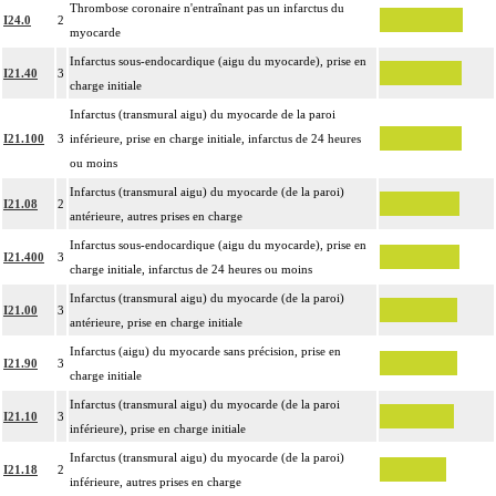
Par thoracotomie, on entend : tout abord de la cavité thoracique - sternotomie,
Thrombose coronaire n'entraînant pas un infarctus du
4
I24.0
2
thoracotomie latérale, thoracotomie postérieure.
myocarde
La circulation extracorporelle [CEC] pour acte intrathoracique inclut, pour le
Infarctus sous-endocardique (aigu du myocarde), prise en
I21.40
3
chirurgien, l'installation, la conduite de la circulation extracorporelle, et son
charge initiale
ablation. Elle inclut les responsabilités suivantes :
Infarctus (transmural aigu) du myocarde de la paroi
- décision de l'indication et choix de la technique
I21.100
3
inférieure, prise en charge initiale, infarctus de 24 heures
- pose et ablation des canules
ou moins
4
- choix du niveau d'hypothermie
Infarctus (transmural aigu) du myocarde (de la paroi)
I21.08
2
- choix du débit de CEC
antérieure, autres prises en charge
- décision d'arrêt circulatoire
Infarctus sous-endocardique (aigu du myocarde), prise en
- définition des protocoles de remplissage
I21.400
3
charge initiale, infarctus de 24 heures ou moins
- décision de cardioplégie
Infarctus (transmural aigu) du myocarde (de la paroi)
- décision d'assistance circulatoire.
I21.00
3
antérieure, prise en charge initiale
4
La suture d'un vaisseau inclut l'angioplastie d'élargissement.
Infarctus (aigu) du myocarde sans précision, prise en
4
Le pontage artériel inclut la thromboendartériectomie de contigüité.
I21.90
3
charge initiale
Les actes sur le thorax, par thoracoscopie incluent l'évacuation de collection
4
Infarctus (transmural aigu) du myocarde (de la paroi
intrathoracique associée, la pose de drain pleural et/ou péricardique.
I21.10
3
inférieure), prise en charge initiale
Les actes sur le thorax, par thoracotomie incluent l'évacuation de collection
4
Infarctus (transmural aigu) du myocarde (de la paroi)
intrathoracique associée, la pose de drain pleural et/ou péricardique.
I21.18
2
inférieure, autres prises en charge