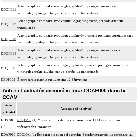
Artériographie coronaire avec angiographie d'un pontage coronaire et
DDQH011
ventriculographie gauche, par voie artérielle transcutanée
Artériographie coronaire avec ventriculographie gauche, par voie artérielle
DDQH012
transcutanée
Artériographie coronaire avec angiographie de plusieurs pontages coronaires sans
DDQH013
ventriculographie gauche, par voie artérielle transcutanée
Artériographie coronaire avec angiographie d'un pontage coronaire sans
DDQH014
ventriculographie gauche, par voie artérielle transcutanée
Artériographie coronaire avec angiographie de plusieurs pontages coronaires et
DDQH015
ventriculographie gauche, par voie artérielle transcutanée
DEQP003
Électrocardiographie sur au moins 12 dérivations
Actes et activités associées pour DDAF009 dans la
CCAM
Acte
Acte associé (activité)
(activité)
DDAF009
DDQF202
(1) Mesure du flux de réserve coronarien [FFR] au cours d'une
(1)
artériographie coronaire
DDAF009
DDQJ001
(1) Échographie et/ou échographie-doppler intraartérielle coronaire, au