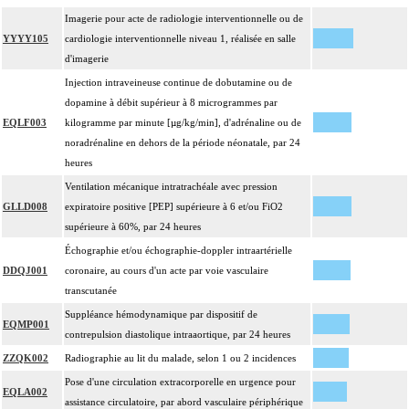
Imagerie pour acte de radiologie interventionnelle ou de
YYYY105
cardiologie interventionnelle niveau 1, réalisée en salle
d'imagerie
Injection intraveineuse continue de dobutamine ou de
dopamine à débit supérieur à 8 microgrammes par
EQLF003
kilogramme par minute [µg/kg/min], d'adrénaline ou de
noradrénaline en dehors de la période néonatale, par 24
heures
Ventilation mécanique intratrachéale avec pression
GLLD008
expiratoire positive [PEP] supérieure à 6 et/ou FiO2
supérieure à 60%, par 24 heures
Échographie et/ou échographie-doppler intraartérielle
DDQJ001
coronaire, au cours d'un acte par voie vasculaire
transcutanée
Suppléance hémodynamique par dispositif de
EQMP001
contrepulsion diastolique intraaortique, par 24 heures
ZZQK002
Radiographie au lit du malade, selon 1 ou 2 incidences
Pose d'une circulation extracorporelle en urgence pour
EQLA002
assistance circulatoire, par abord vasculaire périphérique