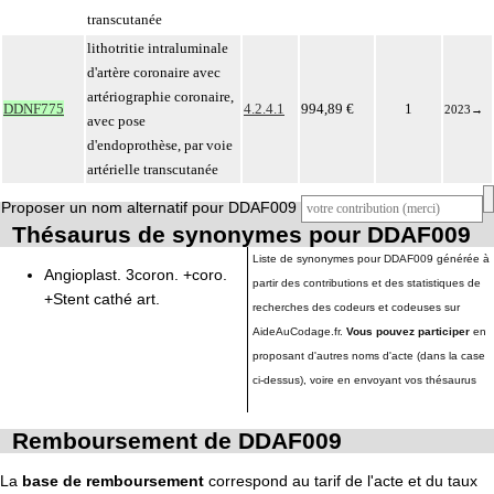
transcutanée
lithotritie intraluminale
d'artère coronaire avec
artériographie coronaire,
DDNF775
4.2.4.1
994,89 €
1
2023
→
avec pose
d'endoprothèse, par voie
artérielle transcutanée
Proposer un nom alternatif pour DDAF009
Thésaurus de synonymes pour DDAF009
Liste de synonymes pour DDAF009 générée à
Angioplast. 3coron. +coro.
partir des contributions et des statistiques de
+Stent cathé art.
recherches des codeurs et codeuses sur
AideAuCodage.fr.
Vous pouvez participer
en
proposant d'autres noms d'acte (dans la case
ci-dessus), voire en envoyant vos thésaurus
Remboursement de DDAF009
La
base de remboursement
correspond au tarif de l'acte et du taux