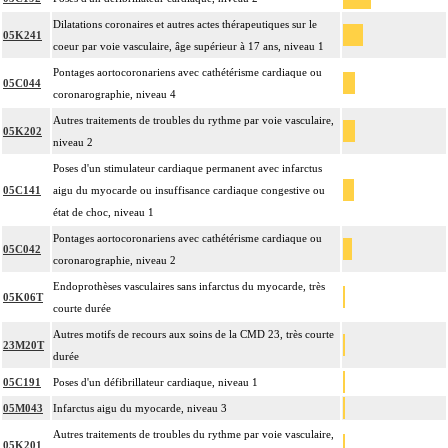
Dilatations coronaires et autres actes thérapeutiques sur le
05K241
coeur par voie vasculaire, âge supérieur à 17 ans, niveau 1
Pontages aortocoronariens avec cathétérisme cardiaque ou
05C044
coronarographie, niveau 4
Autres traitements de troubles du rythme par voie vasculaire,
05K202
niveau 2
Poses d'un stimulateur cardiaque permanent avec infarctus
05C141
aigu du myocarde ou insuffisance cardiaque congestive ou
état de choc, niveau 1
Pontages aortocoronariens avec cathétérisme cardiaque ou
05C042
coronarographie, niveau 2
Endoprothèses vasculaires sans infarctus du myocarde, très
05K06T
courte durée
Autres motifs de recours aux soins de la CMD 23, très courte
23M20T
durée
05C191
Poses d'un défibrillateur cardiaque, niveau 1
05M043
Infarctus aigu du myocarde, niveau 3
Autres traitements de troubles du rythme par voie vasculaire,
05K201