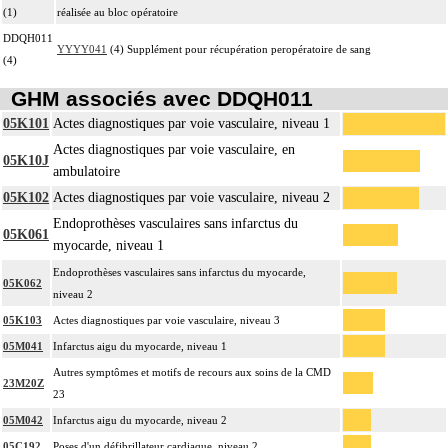
(1)
réalisée au bloc opératoire
DDQH011
YYYY041
(4) Supplément pour récupération peropératoire de sang
(4)
GHM associés avec DDQH011
05K101
Actes diagnostiques par voie vasculaire, niveau 1
Actes diagnostiques par voie vasculaire, en
05K10J
ambulatoire
05K102
Actes diagnostiques par voie vasculaire, niveau 2
Endoprothèses vasculaires sans infarctus du
05K061
myocarde, niveau 1
Endoprothèses vasculaires sans infarctus du myocarde,
05K062
niveau 2
05K103
Actes diagnostiques par voie vasculaire, niveau 3
05M041
Infarctus aigu du myocarde, niveau 1
Autres symptômes et motifs de recours aux soins de la CMD
23M20Z
23
05M042
Infarctus aigu du myocarde, niveau 2
05C192
Poses d'un défibrillateur cardiaque, niveau 2