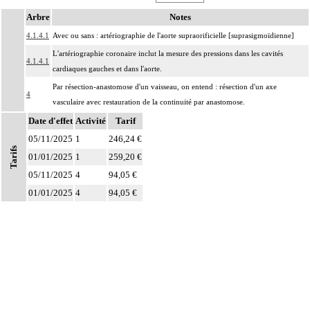
Arbre
Notes
4.1.4.1
Avec ou sans : artériographie de l'aorte supraorificielle [suprasigmoïdienne]
L'artériographie coronaire inclut la mesure des pressions dans les cavités
4.1.4.1
cardiaques gauches et dans l'aorte.
Par résection-anastomose d'un vaisseau, on entend : résection d'un axe
4
vasculaire avec restauration de la continuité par anastomose.
Date d'effet
Par recanalisation intraluminale d'un vaisseau, on entend : rétablissement de la
Activité
Tarif
4
circulation dans un vaisseau par forage guidé d'une néolumière au travers d'un
05/11/2025
1
246,24 €
Tarifs
obstacle totalement obstructif. Elle inclut la dilatation du vaisseau.
01/01/2025
1
259,20 €
Par endoprothèse vasculaire, on entend : prothèse vasculaire non couverte,
05/11/2025
4
94,05 €
4
posée par voie vasculaire transcutanée.
01/01/2025
4
94,05 €
Par acte intravasculaire suprasélectif, on entend : acte par cathétérisme d'un
4
vaisseau par microcathéter coaxial guidé.
Par acte intravasculaire sélectif ou hypersélectif, on entend : acte par
4
cathétérisme d'une branche d'un vaisseau quel que soit son ordre de division,
par sonde guidée.
Par acte intravasculaire global, on entend : acte par cathétérisme du tronc d'un
4
vaisseau principal - aorte, veine cave - par sonde guidée.