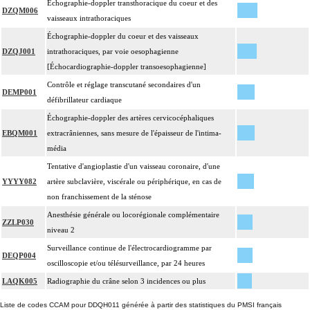
Échographie-doppler transthoracique du coeur et des
DZQM006
vaisseaux intrathoraciques
Échographie-doppler du coeur et des vaisseaux
DZQJ001
intrathoraciques, par voie oesophagienne
[Échocardiographie-doppler transoesophagienne]
Contrôle et réglage transcutané secondaires d'un
DEMP001
défibrillateur cardiaque
Échographie-doppler des artères cervicocéphaliques
EBQM001
extracrâniennes, sans mesure de l'épaisseur de l'intima-
média
Tentative d'angioplastie d'un vaisseau coronaire, d'une
YYYY082
artère subclavière, viscérale ou périphérique, en cas de
non franchissement de la sténose
Anesthésie générale ou locorégionale complémentaire
ZZLP030
niveau 2
Surveillance continue de l'électrocardiogramme par
DEQP004
oscilloscopie et/ou télésurveillance, par 24 heures
LAQK005
Radiographie du crâne selon 3 incidences ou plus
Liste de codes CCAM pour DDQH011 générée à partir des statistiques du PMSI français