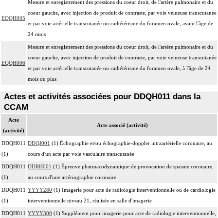
Mesure et enregistrement des pressions du coeur droit, de l'artère pulmonaire et du
coeur gauche, avec injection de produit de contraste, par voie veineuse transcutanée
EQQH005
et par voie artérielle transcutanée ou cathétérisme du foramen ovale, avant l'âge de
24 mois
Mesure et enregistrement des pressions du coeur droit, de l'artère pulmonaire et du
coeur gauche, avec injection de produit de contraste, par voie veineuse transcutanée
EQQH006
et par voie artérielle transcutanée ou cathétérisme du foramen ovale, à l'âge de 24
mois ou plus
Actes et activités associées pour DDQH011 dans la
CCAM
Acte
Acte associé (activité)
(activité)
DDQH011
DDQJ001
(1) Échographie et/ou échographie-doppler intraartérielle coronaire, au
(1)
cours d'un acte par voie vasculaire transcutanée
DDQH011
DDRH001
(1) Épreuve pharmacodynamique de provocation de spasme coronaire,
(1)
au cours d'une artériographie coronaire
DDQH011
YYYY280
(1) Imagerie pour acte de radiologie interventionnelle ou de cardiologie
(1)
interventionnelle niveau 21, réalisée en salle d'imagerie
DDQH011
YYYY300
(1) Supplément pour imagerie pour acte de radiologie interventionnelle,