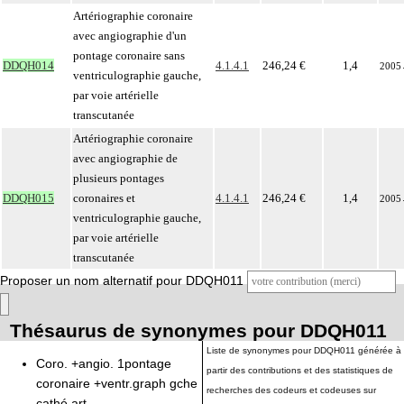
Artériographie coronaire
avec angiographie d'un
pontage coronaire sans
DDQH014
4.1.4.1
246,24 €
1,4
2005
ventriculographie gauche,
par voie artérielle
transcutanée
Artériographie coronaire
avec angiographie de
plusieurs pontages
DDQH015
coronaires et
4.1.4.1
246,24 €
1,4
2005
ventriculographie gauche,
par voie artérielle
transcutanée
Proposer un nom alternatif pour DDQH011
Thésaurus de synonymes pour DDQH011
Liste de synonymes pour DDQH011 générée à
Coro. +angio. 1pontage
partir des contributions et des statistiques de
coronaire +ventr.graph gche
recherches des codeurs et codeuses sur
cathé art.