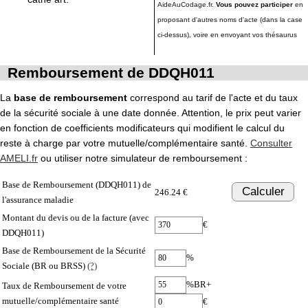
AideAuCodage.fr.
Vous pouvez participer
en
proposant d'autres noms d'acte (dans la case
ci-dessus), voire en envoyant vos thésaurus
Remboursement de DDQH011
La
base de remboursement
correspond au tarif de l'acte et du taux
de la sécurité sociale à une date donnée. Attention, le prix peut varier
en fonction de coefficients modificateurs qui modifient le calcul du
reste à charge par votre mutuelle/complémentaire santé.
Consulter
AMELI.fr
ou utiliser notre simulateur de remboursement :
Base de Remboursement (DDQH011) de
Calculer
246.24 €
l'assurance maladie
Montant du devis ou de la facture (avec
€
DDQH011)
Base de Remboursement de la Sécurité
%
Sociale (BR ou BRSS)
(?)
%BR+
Taux de Remboursement de votre
mutuelle/complémentaire santé
€