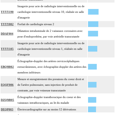
Imagerie pour acte de radiologie interventionnelle ou de
YYYY190
cardiologie interventionnelle niveau 10, réalisée en salle
d'imagerie
YYYY002
Forfait de cardiologie niveau 2
Dilatation intraluminale de 2 vaisseaux coronaires avec
DDAF004
pose d'endoprothèse, par voie artérielle transcutanée
Imagerie pour acte de radiologie interventionnelle ou de
YYYY105
cardiologie interventionnelle niveau 1, réalisée en salle
d'imagerie
Échographie-doppler des artères cervicocéphaliques
EBQM002
extracrâniennes, avec échographie-doppler des artères des
membres inférieurs
Mesure et enregistrement des pressions du coeur droit et
EQQF006
de l'artère pulmonaire, sans injection de produit de
contraste, par voie veineuse transcutanée
Échographie-doppler transthoracique du coeur et des
DZQM005
vaisseaux intrathoraciques, au lit du malade
DEQP003
Électrocardiographie sur au moins 12 dérivations