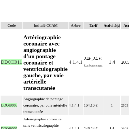
Code
Intitulé CCAM
Arbre
Tarif
Activité(s)
Act
Artériographie
coronaire avec
angiographie
d'un pontage
246,24 €
coronaire et
DDQH011
4.1.4.1
1,4
200
Remboursement
ventriculographie
gauche, par voie
artérielle
transcutanée
Angiographie de pontage
DDQH006
coronaire, par voie artérielle
4.1.4.1
164,16 €
1
2005
transcutanée
Artériographie coronaire
sans ventriculographie
DDQH009
4.1.4.1
246,24 €
1,4
2005