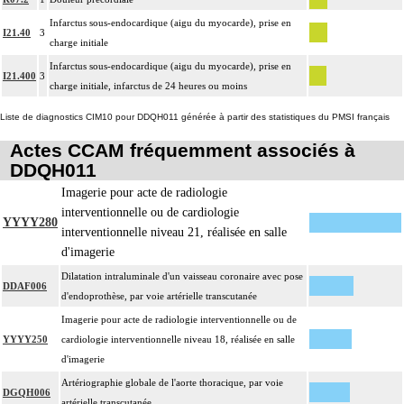
Infarctus sous-endocardique (aigu du myocarde), prise en
I21.40
3
charge initiale
Infarctus sous-endocardique (aigu du myocarde), prise en
I21.400
3
charge initiale, infarctus de 24 heures ou moins
Liste de diagnostics CIM10 pour DDQH011 générée à partir des statistiques du PMSI français
Actes CCAM fréquemment associés à
DDQH011
Imagerie pour acte de radiologie
interventionnelle ou de cardiologie
YYYY280
interventionnelle niveau 21, réalisée en salle
d'imagerie
Dilatation intraluminale d'un vaisseau coronaire avec pose
DDAF006
d'endoprothèse, par voie artérielle transcutanée
Imagerie pour acte de radiologie interventionnelle ou de
YYYY250
cardiologie interventionnelle niveau 18, réalisée en salle
d'imagerie
Artériographie globale de l'aorte thoracique, par voie
DGQH006
artérielle transcutanée