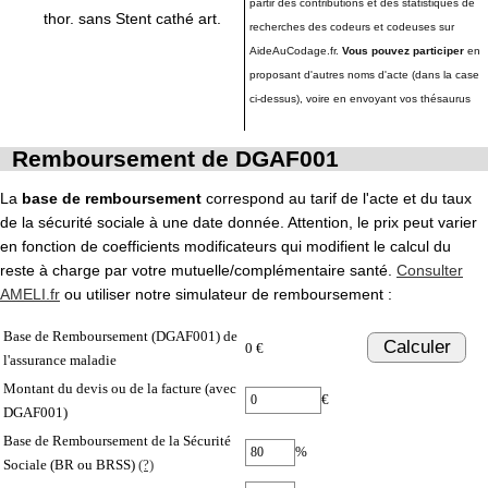
partir des contributions et des statistiques de
thor. sans Stent cathé art.
recherches des codeurs et codeuses sur
AideAuCodage.fr.
Vous pouvez participer
en
proposant d'autres noms d'acte (dans la case
ci-dessus), voire en envoyant vos thésaurus
Remboursement de DGAF001
La
base de remboursement
correspond au tarif de l'acte et du taux
de la sécurité sociale à une date donnée. Attention, le prix peut varier
en fonction de coefficients modificateurs qui modifient le calcul du
reste à charge par votre mutuelle/complémentaire santé.
Consulter
AMELI.fr
ou utiliser notre simulateur de remboursement :
Base de Remboursement (DGAF001) de
Calculer
0 €
l'assurance maladie
Montant du devis ou de la facture (avec
€
DGAF001)
Base de Remboursement de la Sécurité
%
Sociale (BR ou BRSS)
(?)