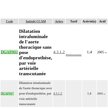
Code
Intitulé CCAM
Arbre
Tarif
Activité(s)
Actif
Dilatation
intraluminale
de l'aorte
thoracique sans
pose
DGAF001
4.3.1.2
1,4
2005
→
Remboursement
d'endoprothèse,
par voie
artérielle
transcutanée
Dilatation intraluminale
de l'aorte thoracique avec
DGAF007
pose d'endoprothèse, par
4.3.1.2
1,4
2005
→
voie artérielle
transcutanée