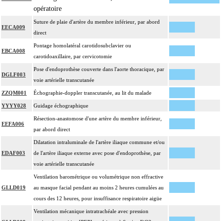
opératoire
Par remplacement d'un vaisseau ou d'une structure vasculaire, on entend :
Suture de plaie d'artère du membre inférieur, par abord
4
résection d'un axe ou d'une structure vasculaire avec reconstruction par greffe
EECA009
direct
ou prothèse.
Pontage homolatéral carotidosubclavier ou
Par thoracotomie, on entend : tout abord de la cavité thoracique - sternotomie,
EBCA008
4
carotidoaxillaire, par cervicotomie
thoracotomie latérale, thoracotomie postérieure.
Pose d'endoprothèse couverte dans l'aorte thoracique, par
La circulation extracorporelle [CEC] pour acte intrathoracique inclut, pour le
DGLF003
voie artérielle transcutanée
chirurgien, l'installation, la conduite de la circulation extracorporelle, et son
ablation. Elle inclut les responsabilités suivantes :
ZZQM001
Échographie-doppler transcutanée, au lit du malade
- décision de l'indication et choix de la technique
YYYY028
Guidage échographique
- pose et ablation des canules
Résection-anastomose d'une artère du membre inférieur,
EEFA006
4
- choix du niveau d'hypothermie
par abord direct
- choix du débit de CEC
Dilatation intraluminale de l'artère iliaque commune et/ou
- décision d'arrêt circulatoire
EDAF003
de l'artère iliaque externe avec pose d'endoprothèse, par
- définition des protocoles de remplissage
voie artérielle transcutanée
- décision de cardioplégie
Ventilation barométrique ou volumétrique non effractive
- décision d'assistance circulatoire.
GLLD019
au masque facial pendant au moins 2 heures cumulées au
4
La suture d'un vaisseau inclut l'angioplastie d'élargissement.
cours des 12 heures, pour insuffisance respiratoire aigüe
4
Le pontage artériel inclut la thromboendartériectomie de contigüité.
Ventilation mécanique intratrachéale avec pression
Les actes sur le thorax, par thoracoscopie incluent l'évacuation de collection