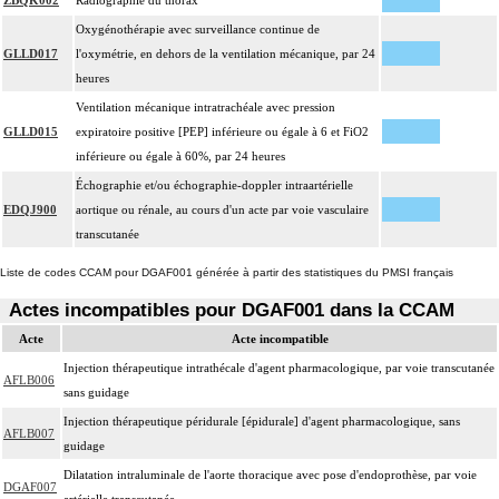
ZBQK002
Radiographie du thorax
Oxygénothérapie avec surveillance continue de
GLLD017
l'oxymétrie, en dehors de la ventilation mécanique, par 24
heures
Ventilation mécanique intratrachéale avec pression
GLLD015
expiratoire positive [PEP] inférieure ou égale à 6 et FiO2
inférieure ou égale à 60%, par 24 heures
Échographie et/ou échographie-doppler intraartérielle
EDQJ900
aortique ou rénale, au cours d'un acte par voie vasculaire
transcutanée
Liste de codes CCAM pour DGAF001 générée à partir des statistiques du PMSI français
Actes incompatibles pour DGAF001 dans la CCAM
Acte
Acte incompatible
Injection thérapeutique intrathécale d'agent pharmacologique, par voie transcutanée
AFLB006
sans guidage
Injection thérapeutique péridurale [épidurale] d'agent pharmacologique, sans
AFLB007
guidage
Dilatation intraluminale de l'aorte thoracique avec pose d'endoprothèse, par voie
DGAF007
artérielle transcutanée