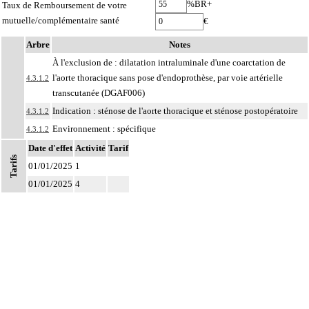
%BR+
Taux de Remboursement de votre
mutuelle/complémentaire santé
€
Arbre
Notes
À l'exclusion de : dilatation intraluminale d'une coarctation de
l'aorte thoracique sans pose d'endoprothèse, par voie artérielle
4.3.1.2
transcutanée (DGAF006)
Indication : sténose de l'aorte thoracique et sténose postopératoire
4.3.1.2
Environnement : spécifique
4.3.1.2
Date d'effet
Comprend : actes thérapeutiques sur l'aorte thoracique :
Activité
Tarif
Tarifs
- ascendante [segment 1]
01/01/2025
1
4.3.1
- horizontale [segment 2]
01/01/2025
4
- descendante [segment 3]
Par aorte juxtadiaphragmatique, on entend : partie terminale de l'aorte
4.3.1
thoracique descendante [segment 3] et aorte abdominale suprarénale [segment
4].
Par résection-anastomose d'un vaisseau, on entend : résection d'un axe
4
vasculaire avec restauration de la continuité par anastomose.
Par recanalisation intraluminale d'un vaisseau, on entend : rétablissement de la
4
circulation dans un vaisseau par forage guidé d'une néolumière au travers d'un