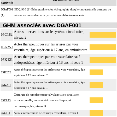
(activité)
DGAF001
EDQJ900
(1) Échographie et/ou échographie-doppler intraartérielle aortique ou
(1)
rénale, au cours d'un acte par voie vasculaire transcutanée
GHM associés avec DGAF001
Autres interventions sur le système circulatoire,
05C182
niveau 2
Actes thérapeutiques sur les artères par voie
05K25J
vasculaire, âge supérieur à 17 ans, en ambulatoire
Actes thérapeutiques par voie vasculaire sauf
05K121
endoprothèses, âge inférieur à 18 ans, niveau 1
Actes thérapeutiques sur les artères par voie vasculaire, âge
05K252
supérieur à 17 ans, niveau 2
Actes thérapeutiques sur les artères par voie vasculaire, âge
05K251
supérieur à 17 ans, niveau 1
Chirurgie de remplacement valvulaire avec circulation
05C033
extracorporelle, sans cathétérisme cardiaque, ni
coronarographie, niveau 3
05C111
Autres interventions de chirurgie vasculaire, niveau 1