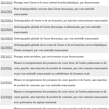
DGCA032
Pontage entre l'aorte et le tronc artériel brachiocéphalique, par thoracotomie
Pose d'endoprothèse couverte dans l'aorte thoracique, par voie artérielle
DGLF003
transcutanée
DGQH004
Artériographie de l'aorte et de ses branches, par injection intraveineuse transcutanée
Artériographie globale de l'aorte thoracique et abdominale, par voie artérielle
DGQH005
transcutanée
DGQH006
Artériographie globale de l'aorte thoracique, par voie artérielle transcutanée
Artériographie globale de la crosse de l'aorte et de ses branches cervicocéphaliques
DGQH007
[Gerbe aortique], par voie artérielle transcutanée
EBCA015
Pontage aortocarotidien, par cervicotomie et par thoracotomie
Mesure et enregistrement des pressions du coeur droit, de l'artère pulmonaire et du
EQQF001
coeur gauche, sans injection de produit de contraste, par voie veineuse transcutanée
et par voie artérielle transcutanée ou cathétérisme du foramen ovale
Mesure et enregistrement des pressions du coeur gauche et de l'aorte, sans injection
EQQF002
de produit de contraste, par voie artérielle transcutanée
Mesure et enregistrement des pressions du coeur droit, de l'artère pulmonaire et du
EQQF004
coeur gauche, sans injection de produit de contraste, par voie veineuse transcutanée
avec perforation du septum interatrial
Mesure et enregistrement des pressions du coeur gauche et de l'aorte, avec injection