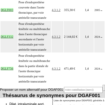
Pose d'endoprothèse
couverte dans l'aorte
DGLF003
4.3.1.2
355,30 €
1,4
2005
→
thoracique, par voie
artérielle transcutanée
Pose d'endoprothèse
fenêtrée ou multibranche
dans l'aorte thoracique
DGLF332
4.3.1.2
2 144,02 €
1,4
2024
→
ascendante et l'aorte
horizontale par voie
artérielle transcutanée
Pose d'endoprothèse
fenêtrée ou multibranche
dans la partie distale de
DGLF756
4.3.1.2
471,49 €
1,4
2024
→
l'aorte thoracique
horizontale par voie
artérielle transcutanée
Proposer un nom alternatif pour DGAF001
Thésaurus de synonymes pour DGAF001
Liste de synonymes pour DGAF001 générée à
Dilat. intraluminale aort.