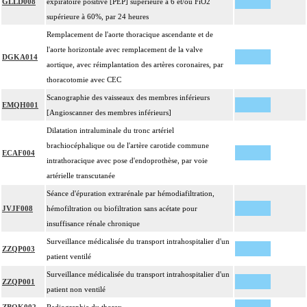
GLLD008
expiratoire positive [PEP] supérieure à 6 et/ou FiO2
4
intrathoracique associée, la pose de drain pleural et/ou péricardique.
supérieure à 60%, par 24 heures
Les actes sur le thorax, par thoracotomie incluent l'évacuation de collection
Remplacement de l'aorte thoracique ascendante et de
4
intrathoracique associée, la pose de drain pleural et/ou péricardique.
l'aorte horizontale avec remplacement de la valve
DGKA014
Les actes avec dérivation vasculaire [shunt] incluent la pose d'une dérivation
aortique, avec réimplantation des artères coronaires, par
4
inerte ou pulsée, et son ablation.
thoracotomie avec CEC
Facturation : les suppléments de numérisation ou la radioscopie de longue
Scanographie des vaisseaux des membres inférieurs
EMQH001
4
durée sous ampli de brillance (chapitre 19) ne peuvent pas être facturés avec les
[Angioscanner des membres inférieurs]
actes diagnostiques ou thérapeutiques de radiologie vasculaire
Dilatation intraluminale du tronc artériel
brachiocéphalique ou de l'artère carotide commune
ECAF004
intrathoracique avec pose d'endoprothèse, par voie
artérielle transcutanée
Séance d'épuration extrarénale par hémodiafiltration,
JVJF008
hémofiltration ou biofiltration sans acétate pour
insuffisance rénale chronique
Surveillance médicalisée du transport intrahospitalier d'un
ZZQP003
patient ventilé
Surveillance médicalisée du transport intrahospitalier d'un
ZZQP001
patient non ventilé