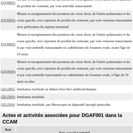
EQQH002
de produit de contraste, par voie artérielle transcutanée
Mesure et enregistrement des pressions du coeur droit, de l'artère pulmonaire et du
EQQH004
coeur gauche, avec injection de produit de contraste, par voie veineuse transcutanée
avec perforation du septum interatrial
Mesure et enregistrement des pressions du coeur droit, de l'artère pulmonaire et du
coeur gauche, avec injection de produit de contraste, par voie veineuse transcutanée
EQQH005
et par voie artérielle transcutanée ou cathétérisme du foramen ovale, avant l'âge de
24 mois
Mesure et enregistrement des pressions du coeur droit, de l'artère pulmonaire et du
coeur gauche, avec injection de produit de contraste, par voie veineuse transcutanée
EQQH006
et par voie artérielle transcutanée ou cathétérisme du foramen ovale, à l'âge de 24
mois ou plus
GELD002
Intubation trachéale en dehors d'un bloc médicotechnique
GELD004
Intubation trachéale
GELE004
Intubation trachéale, par fibroscopie ou dispositif laryngé particulier
Actes et activités associées pour DGAF001 dans la
CCAM
Acte
Acte associé (activité)