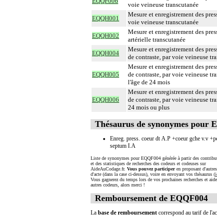
EQQF006
voie veineuse transcutanée
Mesure et enregistrement des press
EQQH001
voie veineuse transcutanée
Mesure et enregistrement des press
EQQH002
artérielle transcutanée
Mesure et enregistrement des press
EQQH004
de contraste, par voie veineuse tr
Mesure et enregistrement des press
EQQH005
de contraste, par voie veineuse tr
l'âge de 24 mois
Mesure et enregistrement des press
EQQH006
de contraste, par voie veineuse tr
24 mois ou plus
Thésaurus de synonymes pour
Enreg. press. coeur dt A.P +coeur gche v.v +p
septum I.A
Liste de synonymes pour EQQF004 générée à partir des contribu
et des statistiques de recherches des codeurs et codeuses sur
AideAuCodage.fr.
Vous pouvez participer
en proposant d'autre
d'acte (dans la case ci-dessus), voire en envoyant vos thésaurus (
i
Vous gagnerez du temps lors de vos prochaines recherches et aide
autres codeurs, alors merci !
Remboursement de EQQF004
La
base de remboursement
correspond au tarif de l'ac