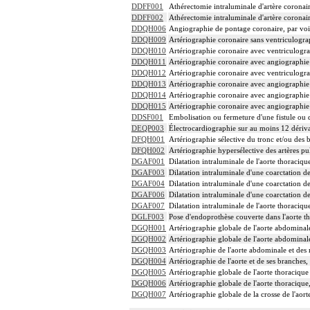
DDFF001
Athérectomie intraluminale d'artère coronaire
DDFF002
Athérectomie intraluminale d'artère coronaire
DDQH006
Angiographie de pontage coronaire, par voie
DDQH009
Artériographie coronaire sans ventriculograp
DDQH010
Artériographie coronaire avec ventriculograp
DDQH011
Artériographie coronaire avec angiographie 
DDQH012
Artériographie coronaire avec ventriculograp
DDQH013
Artériographie coronaire avec angiographie 
DDQH014
Artériographie coronaire avec angiographie 
DDQH015
Artériographie coronaire avec angiographie d
DDSF001
Embolisation ou fermeture d'une fistule ou 
DEQP003
Électrocardiographie sur au moins 12 dériv
DFQH001
Artériographie sélective du tronc et/ou des 
DFQH002
Artériographie hypersélective des artères p
DGAF001
Dilatation intraluminale de l'aorte thoraciqu
DGAF003
Dilatation intraluminale d'une coarctation de
DGAF004
Dilatation intraluminale d'une coarctation de
DGAF006
Dilatation intraluminale d'une coarctation de
DGAF007
Dilatation intraluminale de l'aorte thoraciqu
DGLF003
Pose d'endoprothèse couverte dans l'aorte th
DGQH001
Artériographie globale de l'aorte abdominale
DGQH002
Artériographie globale de l'aorte abdominale
DGQH003
Artériographie de l'aorte abdominale et des 
DGQH004
Artériographie de l'aorte et de ses branches,
DGQH005
Artériographie globale de l'aorte thoracique 
DGQH006
Artériographie globale de l'aorte thoracique,
DGQH007
Artériographie globale de la crosse de l'aort