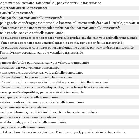
 par méthode rotatoire [rotationnelle], par voie artérielle transcutanée
, par voie artérielle transcutanée
 artérielle transcutanée
hie gauche, par voie artérielle transcutanée
hie gauche et artériographie thoracique [mammaire] interne unilatérale ou bilatérale, par voie ar
d'un pontage coronaire et ventriculographie gauche, par voie artérielle transcutanée
hie gauche, par voie artérielle transcutanée
de plusieurs pontages coronaires sans ventriculographie gauche, par voie artérielle transcutanée
d'un pontage coronaire sans ventriculographie gauche, par voie artérielle transcutanée
e plusieurs pontages coronaires et ventriculographie gauche, par voie artérielle transcutanée
d'un anévrisme coronaire, par voie vasculaire transcutanée
ations
branches de l'artère pulmonaire, par voie veineuse transcutanée
ulmonaires, par voie veineuse transcutanée
e sans pose d'endoprothèse, par voie artérielle transcutanée
 l'aorte abdominale, par voie artérielle transcutanée
 l'aorte thoracique avec pose d'endoprothèse, par voie artérielle transcutanée
 l'aorte thoracique sans pose d'endoprothèse, par voie artérielle transcutanée
e avec pose d'endoprothèse, par voie artérielle transcutanée
oracique, par voie artérielle transcutanée
 et des membres inférieurs, par voie artérielle transcutanée
, par voie artérielle transcutanée
membres inférieurs, par injection intraaortique transcutanée lombale
 par injection intraveineuse transcutanée
et abdominale, par voie artérielle transcutanée
 par voie artérielle transcutanée
e et de ses branches cervicocéphaliques [Gerbe aortique], par voie artérielle transcutanée