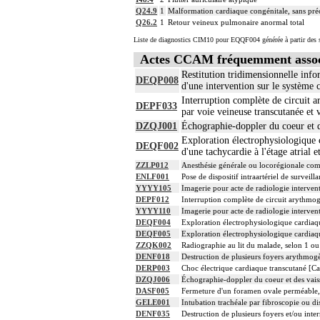
Q24.9
1
Malformation cardiaque congénitale, sans pré
Q26.2
1
Retour veineux pulmonaire anormal total
Liste de diagnostics CIM10 pour EQQF004 générée à partir des s
Actes CCAM fréquemment asso
Restitution tridimensionnelle info
DEQP008
d'une intervention sur le système 
Interruption complète de circuit 
DEPF033
par voie veineuse transcutanée et v
DZQJ001
Échographie-doppler du coeur et d
Exploration électrophysiologique 
DEQF002
d'une tachycardie à l'étage atrial e
ZZLP012
Anesthésie générale ou locorégionale co
ENLF001
Pose de dispositif intraartériel de surveilla
YYYY105
Imagerie pour acte de radiologie intervent
DEPF012
Interruption complète de circuit arythmog
YYYY110
Imagerie pour acte de radiologie intervent
DEQF004
Exploration électrophysiologique cardiaque
DEQF005
Exploration électrophysiologique cardiaqu
ZZQK002
Radiographie au lit du malade, selon 1 ou
DENF018
Destruction de plusieurs foyers arythmogè
DERP003
Choc électrique cardiaque transcutané [Ca
DZQJ006
Échographie-doppler du coeur et des vais
DASF005
Fermeture d'un foramen ovale perméable, 
GELE001
Intubation trachéale par fibroscopie ou dis
DENF035
Destruction de plusieurs foyers et/ou inte