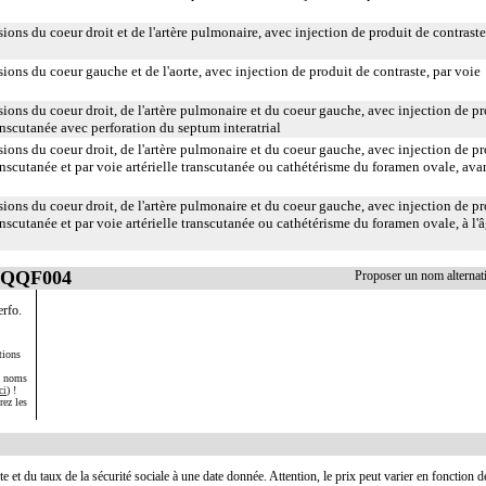
ions du coeur droit et de l'artère pulmonaire, avec injection de produit de contraste
ions du coeur gauche et de l'aorte, avec injection de produit de contraste, par voie
ions du coeur droit, de l'artère pulmonaire et du coeur gauche, avec injection de p
anscutanée avec perforation du septum interatrial
ions du coeur droit, de l'artère pulmonaire et du coeur gauche, avec injection de p
anscutanée et par voie artérielle transcutanée ou cathétérisme du foramen ovale, ava
ions du coeur droit, de l'artère pulmonaire et du coeur gauche, avec injection de p
anscutanée et par voie artérielle transcutanée ou cathétérisme du foramen ovale, à l'
 EQQF004
Proposer un nom alterna
erfo.
tions
s noms
ci
) !
rez les
te et du taux de la sécurité sociale à une date donnée. Attention, le prix peut varier en fonction 