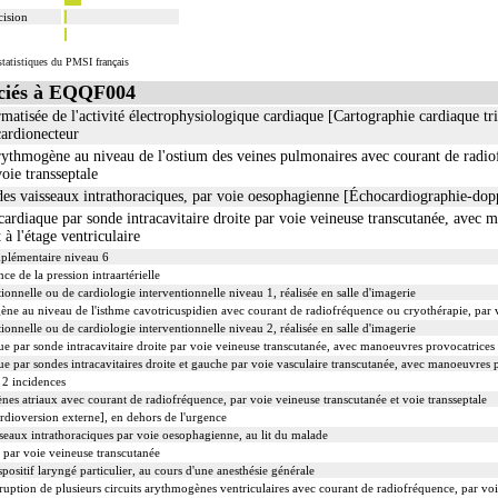
cision
tatistiques du PMSI français
ciés à EQQF004
rmatisée de l'activité électrophysiologique cardiaque [Cartographie cardiaque tr
cardionecteur
arythmogène au niveau de l'ostium des veines pulmonaires avec courant de radio
oie transseptale
es vaisseaux intrathoraciques, par voie oesophagienne [Échocardiographie-dop
cardiaque par sonde intracavitaire droite par voie veineuse transcutanée, avec 
t à l'étage ventriculaire
mplémentaire niveau 6
nce de la pression intraartérielle
ionnelle ou de cardiologie interventionnelle niveau 1, réalisée en salle d'imagerie
ène au niveau de l'isthme cavotricuspidien avec courant de radiofréquence ou cryothérapie, par 
ionnelle ou de cardiologie interventionnelle niveau 2, réalisée en salle d'imagerie
 par sonde intracavitaire droite par voie veineuse transcutanée, avec manoeuvres provocatrices d'
e par sondes intracavitaires droite et gauche par voie vasculaire transcutanée, avec manoeuvres 
 2 incidences
nes atriaux avec courant de radiofréquence, par voie veineuse transcutanée et voie transseptale
rdioversion externe], en dehors de l'urgence
seaux intrathoraciques par voie oesophagienne, au lit du malade
par voie veineuse transcutanée
positif laryngé particulier, au cours d'une anesthésie générale
rruption de plusieurs circuits arythmogènes ventriculaires avec courant de radiofréquence, par voi