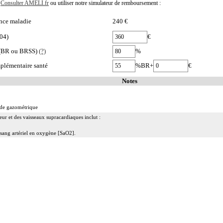
.
Consulter AMELI.fr
ou utiliser notre simulateur de remboursement :
nce maladie
240 €
04)
€
e (BR ou BRSS)
(?)
%
plémentaire santé
%BR+
€
Notes
ude gazométrique
ur et des vaisseaux supracardiaques inclut :
 sang artériel en oxygène [SaO2].
ue
re
on entend : résection d'un axe vasculaire avec restauration de la continuité par anastomose.
isseau, on entend : rétablissement de la circulation dans un vaisseau par forage guidé d'une néolum
 prothèse vasculaire non couverte, posée par voie vasculaire transcutanée.
n entend : acte par cathétérisme d'un vaisseau par microcathéter coaxial guidé.
rsélectif, on entend : acte par cathétérisme d'une branche d'un vaisseau quel que soit son ordre de