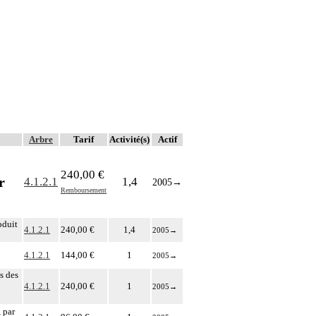
Arbre
Tarif
Activité(s)
Actif
240,00 €
r
4.1.2.1
1,4
2005
→
Remboursement
oduit
4.1.2.1
240,00 €
1,4
2005
→
4.1.2.1
144,00 €
1
2005
→
s des
4.1.2.1
240,00 €
1
2005
→
 par