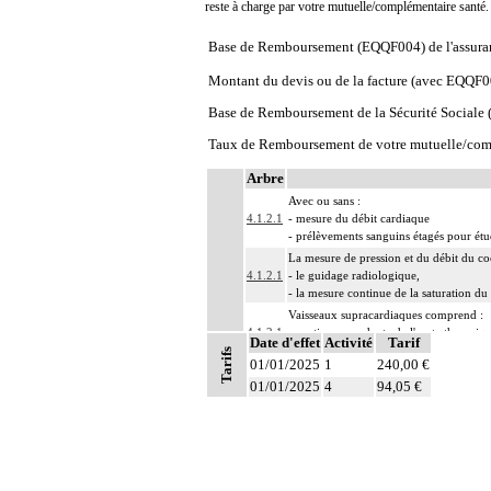
reste à charge par votre mutuelle/complémentaire santé
Base de Remboursement (EQQF004) de l'assura
Montant du devis ou de la facture (avec EQQF0
Base de Remboursement de la Sécurité Social
Taux de Remboursement de votre mutuelle/com
Arbre
Avec ou sans :
4.1.2.1
- mesure du débit cardiaque
- prélèvements sanguins étagés pour ét
La mesure de pression et du débit du coe
4.1.2.1
- le guidage radiologique,
- la mesure continue de la saturation du
Vaisseaux supracardiaques comprend :
4.1.2.1
- portion ascendante de l'aorte thoraciq
Date d'effet
Activité
Tarif
- tronc et branches de l'artère pulmonai
Tarifs
01/01/2025
1
240,00 €
4
Par résection-anastomose d'un vaisseau, 
01/01/2025
4
94,05 €
Par recanalisation intraluminale d'un va
4
inclut la dilatation du vaisseau.
4
Par endoprothèse vasculaire, on entend :
4
Par acte intravasculaire suprasélectif, o
4
Par acte intravasculaire sélectif ou hype