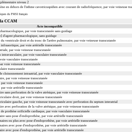
mplémentaire niveau 2
ène en dehors de l'isthme cavotricuspidien avec courant de radiofréquence, par voie veineuse tran
iques du PMSI français
s la CCAM
Acte incompatible
t pharmacologique, par voie transcutanée sans guidage
le] d'agent pharmacologique, sans guidage
n du ventricule droit et du tronc de l'artère pulmonaire, par voie veineuse transcutanée
 infraaortique, par voie artérielle transcutanée
riale, par voie veineuse transcutanée
 intravasculaire, par voie vasculaire transcutanée
voie vasculaire transcutanée
par voie veineuse transcutanée
ulaire transcutanée
 cloisonnement intraatrial, par voie vasculaire transcutanée
re, par voie veineuse transcutanée
 par voie veineuse transcutanée
, par voie artérielle transcutanée
ire sans perforation de la valve atrésique, par voie veineuse transcutanée
triculaire droit, par voie veineuse transcutanée
ntriculaire gauche, par voie veineuse transcutanée avec perforation du septum interatrial
aire avec perforation de la valve atrésique, par voie veineuse transcutanée
de prothèse orificielle cardiaque, par voie vasculaire transcutanée
aire sans pose d'endoprothèse, par voie artérielle transcutanée
naires ou plus avec pose d'endoprothèse, par voie artérielle transcutanée
naires avec pose d'endoprothèse, par voie artérielle transcutanée
aire avec pose d'endoprothèse, par voie artérielle transcutanée