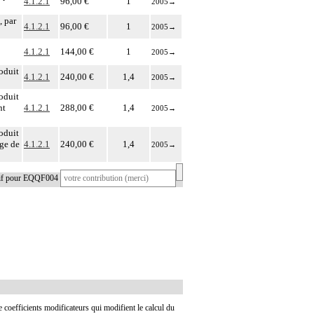
4.1.2.1
96,00 €
1
2005
→
, par
4.1.2.1
96,00 €
1
2005
→
4.1.2.1
144,00 €
1
2005
→
roduit
4.1.2.1
240,00 €
1,4
2005
→
roduit
nt
4.1.2.1
288,00 €
1,4
2005
→
roduit
âge de
4.1.2.1
240,00 €
1,4
2005
→
tif pour EQQF004
de coefficients modificateurs qui modifient le calcul du