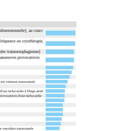
idimensionnelle], au cours
fréquence ou cryothérapie,
pler transoesophagienne]
manoeuvres provocatrices
voie veineuse transcutanée
une tachycardie à l'étage atrial
provocatrices d'une tachycardie
e vasculaire transcutanée