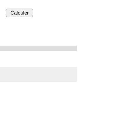
Calculer
ière au travers d'un obstacle totalement obstructif. Elle
 division, par sonde guidée.