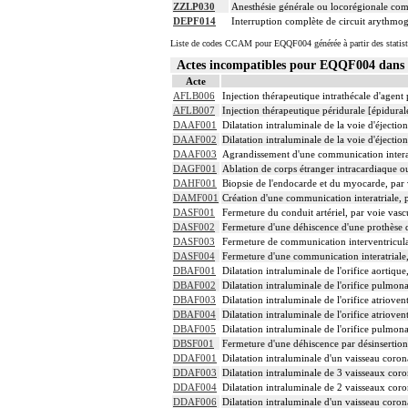
ZZLP030
Anesthésie générale ou locorégionale co
DEPF014
Interruption complète de circuit arythmog
Liste de codes CCAM pour EQQF004 générée à partir des statist
Actes incompatibles pour EQQF004 dan
Acte
AFLB006
Injection thérapeutique intrathécale d'agen
AFLB007
Injection thérapeutique péridurale [épidura
DAAF001
Dilatation intraluminale de la voie d'éjectio
DAAF002
Dilatation intraluminale de la voie d'éjection
DAAF003
Agrandissement d'une communication interat
DAGF001
Ablation de corps étranger intracardiaque ou
DAHF001
Biopsie de l'endocarde et du myocarde, par 
DAMF001
Création d'une communication interatriale, 
DASF001
Fermeture du conduit artériel, par voie vasc
DASF002
Fermeture d'une déhiscence d'une prothèse de
DASF003
Fermeture de communication interventriculai
DASF004
Fermeture d'une communication interatriale,
DBAF001
Dilatation intraluminale de l'orifice aortique
DBAF002
Dilatation intraluminale de l'orifice pulmona
DBAF003
Dilatation intraluminale de l'orifice atrioven
DBAF004
Dilatation intraluminale de l'orifice atriove
DBAF005
Dilatation intraluminale de l'orifice pulmon
DBSF001
Fermeture d'une déhiscence par désinsertion 
DDAF001
Dilatation intraluminale d'un vaisseau coron
DDAF003
Dilatation intraluminale de 3 vaisseaux coro
DDAF004
Dilatation intraluminale de 2 vaisseaux coro
DDAF006
Dilatation intraluminale d'un vaisseau coron